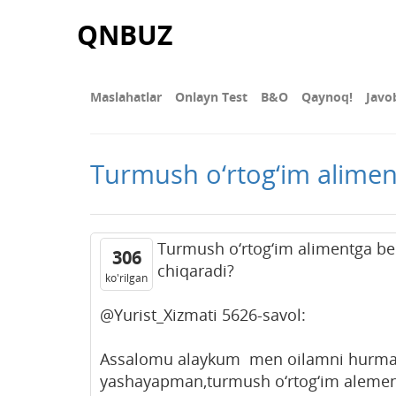
QNBUZ
Maslahatlar
Onlayn Test
В&О
Qaynoq!
Javo
Turmush o‘rtog‘im alimen
Turmush o‘rtog‘im alimentga be
306
chiqaradi?
ko'rilgan
@Yurist_Xizmati 5626-savol:
Assalomu alaykum men oilamni hurm
yashayapman,turmush o‘rtog‘im alement