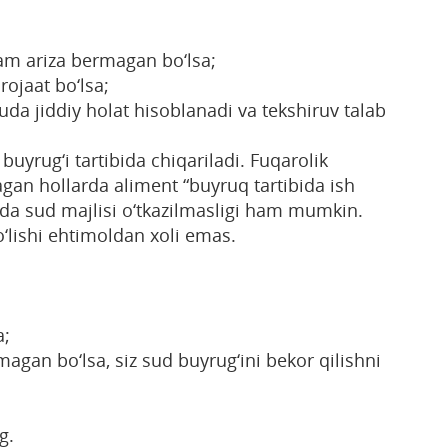
ham ariza bermagan bo‘lsa;
ojaat bo‘lsa;
juda jiddiy holat hisoblanadi va tekshiruv talab
uyrug‘i tartibida chiqariladi. Fuqarolik
agan hollarda aliment “buyruq tartibida ish
tibda sud majlisi o‘tkazilmasligi ham mumkin.
‘lishi ehtimoldan xoli emas.
a;
lmagan bo‘lsa, siz sud buyrug‘ini bekor qilishni
g.