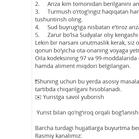
2. Ariza kim tomonidan berilganini an
3. Turmush o‘rtog‘ingiz haqiqatan ha
tushuntirish oling.
4. Sud buyrug‘iga nisbatan e’tiroz arizas
5. Zarur bo‘lsa Sudyalar oliy kengashi
Lekin bir narsani unutmaslik kerak, siz 
qonun bo‘yicha ota-onaning voyaga yet
Oila kodeksining 97 va 99-moddalarida 
hamda aliment miqdori belgilangan.
❗️Shuning uchun bu yerda asosiy masala 
tartibda chiqarilgani hisoblanadi.
✉️ Yuristga savol yuborish
Yurist bilan qo‘ng‘iroq orqali bog‘lanish
Barcha turdagi hujjatlarga buyurtma be
Rasmiy kanalimiz: