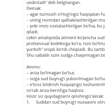
undiriladi” deb belgilangan.
Demak:
– agar turmush o‘rtog‘ingiz haqiqatan 
– uning nomidan qalbakilashtirilgan mur
– yoki imzo soxtalashtirilgan bo‘lsa, bu 
qiladi.
Lekin amaliyotda aliment ko‘pincha sud b
protsessual kodeksiga ko‘ra, nizo bo‘lm
yuritish” orqali ko‘rib chiqiladi. Bu tar
Shu sababli sizni sudga chaqirmagan bo
Ammo:
– ariza bo‘lmagan bo‘lsa;
– sizga sud buyrug‘i yuborilmagan bo‘ls
– e’tiroz bildirish huquqingiz tushuntiri
so‘rab ariza berishga haqlisiz.
Hozir siz quyidagilarni qilishingiz kerak:
1. Suddan sud buyrug‘i nusxasini olin