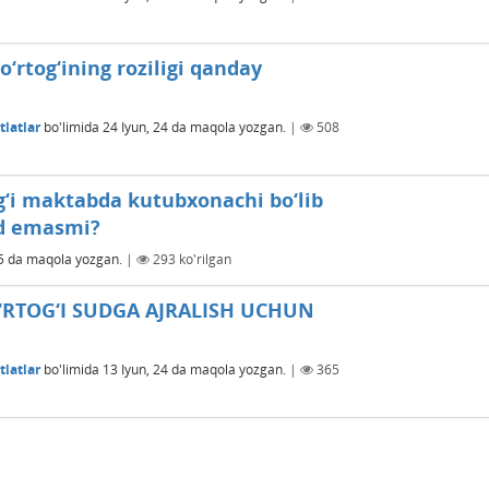
‘rtog‘ining roziligi qanday
latlar
bo'limida
24 Iyun, 24
da maqola yozgan.
|
508
g‘i maktabda kutubxonachi bo‘lib
id emasmi?
5
da maqola yozgan.
|
293
ko'rilgan
RTOG‘I SUDGA AJRALISH UCHUN
latlar
bo'limida
13 Iyun, 24
da maqola yozgan.
|
365