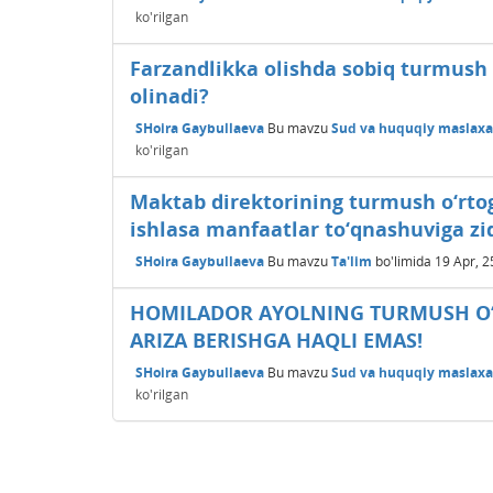
ko'rilgan
Farzandlikka olishda sobiq turmush o
olinadi?
SHoira Gaybullaeva
Bu mavzu
Sud va huquqiy maslaxat
ko'rilgan
Maktab direktorining turmush o‘rto
ishlasa manfaatlar to‘qnashuviga z
SHoira Gaybullaeva
Bu mavzu
Ta'lim
bo'limida
19 Apr, 2
HOMILADOR AYOLNING TURMUSH O‘
ARIZA BЕRISHGA HAQLI EMAS!
SHoira Gaybullaeva
Bu mavzu
Sud va huquqiy maslaxat
ko'rilgan