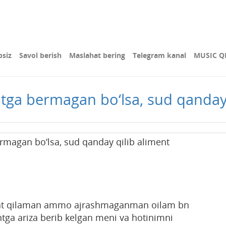
bsiz
Savol berish
Maslahat bering
Telegram kanal
MUSIC Q
tga bermagan bo‘lsa, sud qanday 
rmagan bo‘lsa, sud qanday qilib aliment
at qilaman ammo ajrashmaganman oilam bn
ga ariza berib kelgan meni va hotinimni