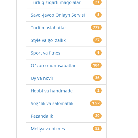
Turli qiziqarli maqolalar
21
Savol-Javob Onlayn Servisi
5
Turli maslahatlar
779
Style va go`zallik
27
Sport va fitnes
9
O`zaro munosabatlar
104
Uy va hovli
36
Hobbi va handmade
2
Sog`lik va salomatlik
1.5k
Pazandalik
20
Moliya va biznes
52