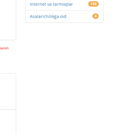
Internet va tarmoqlar
130
Asalarichilikga oid
4
lanish