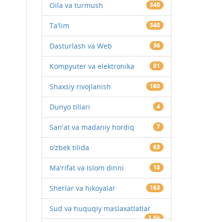
Oila va turmush
340
Ta'lim
340
Dasturlash va Web
36
Kompyuter va elektronika
81
Shaxsiy rivojlanish
160
Dunyo tillari
4
San'at va madaniy hordiq
7
o'zbek tilida
63
Ma'rifat va Islom dinni
18
Sherlar va hikoyalar
163
Sud va huquqiy maslaxatlatlar
1.5k