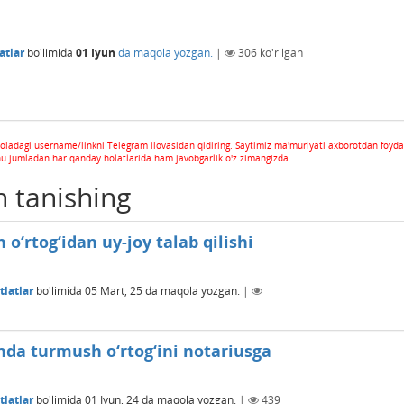
atlar
bo'limida
01 Iyun
da maqola yozgan.
|
306
ko'rilgan
oladagi username/linkni Telegram ilovasidan qidiring. Saytimiz ma'muriyati axborotdan foyda
hu jumladan har qanday holatlarida ham javobgarlik o'z zimangizda.
n tanishing
o‘rtog‘idan uy-joy talab qilishi
latlar
bo'limida
05 Mart, 25
da maqola yozgan.
|
nda turmush o‘rtog‘ini notariusga
latlar
bo'limida
01 Iyun, 24
da maqola yozgan.
|
439