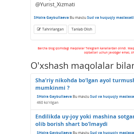
@Yurist_Xizmati
SHoira Gaybullaeva
Bu mavzu
Sud va huquqiy maslaxatl
Tahrirlangan
Tanlab Olish
Barcha blog qismidagi maqolalar Telegram kanallardan olindi. Maq
oqibatlari uchun javobgar emas, s
O'xshash maqolalar bila
Sha’riy nikohda bo‘lgan ayol turmush 
mumkinmi ?
SHoira Gaybullaeva
Bu mavzu
Sud va huquqiy maslaxat
460
ko'rilgan
Endilikda uy-joy yoki mashina sotga
olib borish shart bo‘lmaydi
SHoira Gaybullaeva
Bu mavzu
Sud va huquqiy maslaxat