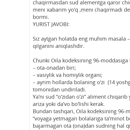
chaqirmasdan sud alementga qaror chiq
meni xabarim yo‘q ,meni chaqirmadi dey
bormi.
YURIST JAVOBI:
Siz aytgan holatda eng muhim masala –
qilganini aniqlashdir.
Chunki Oila kodeksining 96-moddasiga k
– ota-onadan biri;
– vasiylik va homiylik organi;
– ayrim hollarda bolaning o‘zi (14 yosh
tomonidan undiriladi.
Ya’ni sud “o‘zidan o‘zi” aliment chiqari
ariza yoki da’vo bo‘lishi kerak.
Bundan tashqari, Oila kodeksining 96-
“voyaga yetmagan bolalariga ta’minot be
bajarmagan ota (ona)dan sudning hal qi