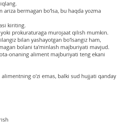
iqlang.
m ariza bermagan bo‘lsa, bu haqda yozma
i kiriting.
 yoki prokuraturaga murojaat qilish mumkin.
oilangiz bilan yashayotgan bo‘lsangiz ham,
magan bolani ta’minlash majburiyati mavjud.
ota-onaning aliment majburiyati teng ekani
alimentning o‘zi emas, balki sud hujjati qanday
rish