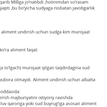
arib MIBga jo‘natibdi ,hotinimdan so‘rasam
apti ,bu bo‘yicha sudyaga nisbatan javobgarlik
 aliment undirish uchun sudga kim murojaat
o‘ra aliment faqat:
ga to‘lgach) murojaat qilgan taqdirdagina sud
b yubora olmaydi. Aliment undirish uchun albatta
moddasida:
rish majburiyatini ixtiyoriy ravishda
luv qaroriga yoki sud buyrug‘iga asosan aliment