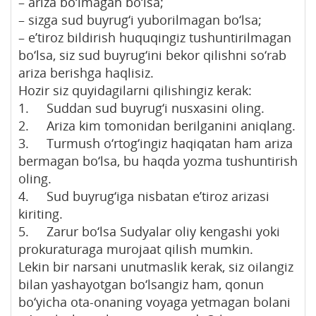
– ariza bo‘lmagan bo‘lsa;
– sizga sud buyrug‘i yuborilmagan bo‘lsa;
– e’tiroz bildirish huquqingiz tushuntirilmagan
bo‘lsa, siz sud buyrug‘ini bekor qilishni so‘rab
ariza berishga haqlisiz.
Hozir siz quyidagilarni qilishingiz kerak:
1. Suddan sud buyrug‘i nusxasini oling.
2. Ariza kim tomonidan berilganini aniqlang.
3. Turmush o‘rtog‘ingiz haqiqatan ham ariza
bermagan bo‘lsa, bu haqda yozma tushuntirish
oling.
4. Sud buyrug‘iga nisbatan e’tiroz arizasi
kiriting.
5. Zarur bo‘lsa Sudyalar oliy kengashi yoki
prokuraturaga murojaat qilish mumkin.
Lekin bir narsani unutmaslik kerak, siz oilangiz
bilan yashayotgan bo‘lsangiz ham, qonun
bo‘yicha ota-onaning voyaga yetmagan bolani