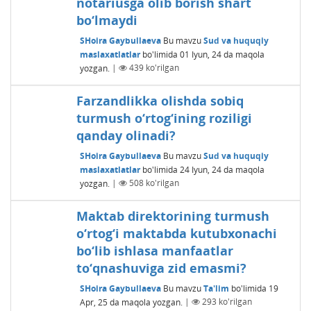
notariusga olib borish shart
bo‘lmaydi
SHoira Gaybullaeva
Bu mavzu
Sud va huquqiy
maslaxatlatlar
bo'limida
01 Iyun, 24
da maqola
yozgan.
|
439
ko'rilgan
Farzandlikka olishda sobiq
turmush o‘rtog‘ining roziligi
qanday olinadi?
SHoira Gaybullaeva
Bu mavzu
Sud va huquqiy
maslaxatlatlar
bo'limida
24 Iyun, 24
da maqola
yozgan.
|
508
ko'rilgan
Maktab direktorining turmush
o‘rtog‘i maktabda kutubxonachi
bo‘lib ishlasa manfaatlar
to‘qnashuviga zid emasmi?
SHoira Gaybullaeva
Bu mavzu
Ta'lim
bo'limida
19
Apr, 25
da maqola yozgan.
|
293
ko'rilgan