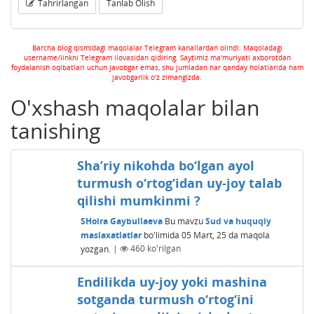
Tahrirlangan
Tanlab Olish
Barcha blog qismidagi maqolalar Telegram kanallardan olindi. Maqoladagi
username/linkni Telegram ilovasidan qidiring. Saytimiz ma'muriyati axborotdan
foydalanish oqibatlari uchun javobgar emas, shu jumladan har qanday holatlarida ham
javobgarlik o'z zimangizda.
O'xshash maqolalar bilan
tanishing
Sha’riy nikohda bo‘lgan ayol
turmush o‘rtog‘idan uy-joy talab
qilishi mumkinmi ?
SHoira Gaybullaeva
Bu mavzu
Sud va huquqiy
maslaxatlatlar
bo'limida
05 Mart, 25
da maqola
yozgan.
|
460
ko'rilgan
Endilikda uy-joy yoki mashina
sotganda turmush o‘rtog‘ini