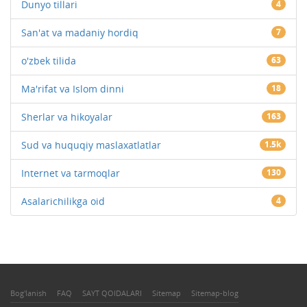
Dunyo tillari
4
San'at va madaniy hordiq
7
o'zbek tilida
63
Ma'rifat va Islom dinni
18
Sherlar va hikoyalar
163
Sud va huquqiy maslaxatlatlar
1.5k
Internet va tarmoqlar
130
Asalarichilikga oid
4
Bog'lanish
FAQ
SAYT QOIDALARI
Sitemap
Sitemap-blog