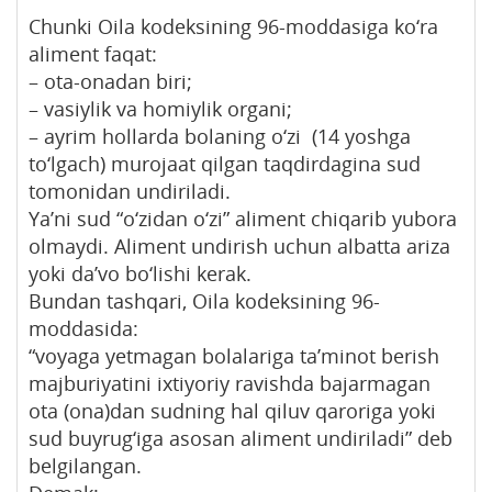
Chunki Oila kodeksining 96-moddasiga ko‘ra
aliment faqat:
– ota-onadan biri;
– vasiylik va homiylik organi;
– ayrim hollarda bolaning o‘zi (14 yoshga
to‘lgach) murojaat qilgan taqdirdagina sud
tomonidan undiriladi.
Ya’ni sud “o‘zidan o‘zi” aliment chiqarib yubora
olmaydi. Aliment undirish uchun albatta ariza
yoki da’vo bo‘lishi kerak.
Bundan tashqari, Oila kodeksining 96-
moddasida:
“voyaga yetmagan bolalariga ta’minot berish
majburiyatini ixtiyoriy ravishda bajarmagan
ota (ona)dan sudning hal qiluv qaroriga yoki
sud buyrug‘iga asosan aliment undiriladi” deb
belgilangan.