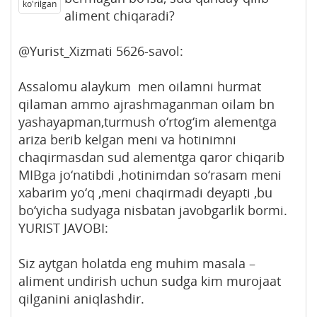
ko'rilgan
aliment chiqaradi?
@Yurist_Xizmati 5626-savol:
Assalomu alaykum men oilamni hurmat
qilaman ammo ajrashmaganman oilam bn
yashayapman,turmush o‘rtog‘im alementga
ariza berib kelgan meni va hotinimni
chaqirmasdan sud alementga qaror chiqarib
MIBga jo‘natibdi ,hotinimdan so‘rasam meni
xabarim yo‘q ,meni chaqirmadi deyapti ,bu
bo‘yicha sudyaga nisbatan javobgarlik bormi.
YURIST JAVOBI:
Siz aytgan holatda eng muhim masala –
aliment undirish uchun sudga kim murojaat
qilganini aniqlashdir.