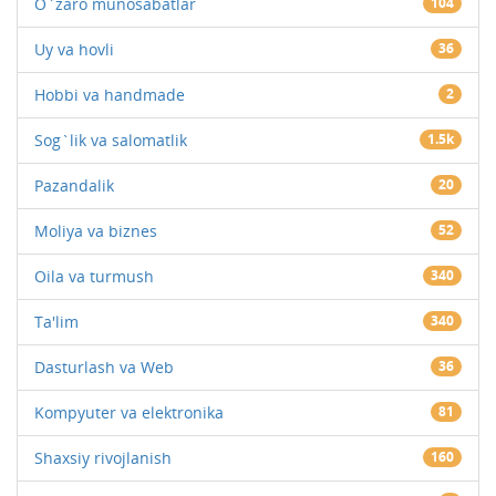
O`zaro munosabatlar
104
Uy va hovli
36
Hobbi va handmade
2
Sog`lik va salomatlik
1.5k
Pazandalik
20
Moliya va biznes
52
Oila va turmush
340
Ta'lim
340
Dasturlash va Web
36
Kompyuter va elektronika
81
Shaxsiy rivojlanish
160