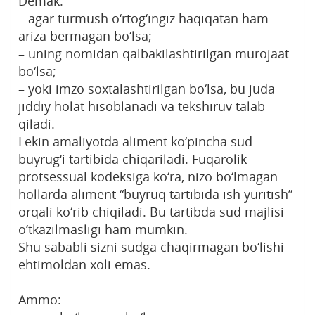
Demak:
– agar turmush o‘rtog‘ingiz haqiqatan ham
ariza bermagan bo‘lsa;
– uning nomidan qalbakilashtirilgan murojaat
bo‘lsa;
– yoki imzo soxtalashtirilgan bo‘lsa, bu juda
jiddiy holat hisoblanadi va tekshiruv talab
qiladi.
Lekin amaliyotda aliment ko‘pincha sud
buyrug‘i tartibida chiqariladi. Fuqarolik
protsessual kodeksiga ko‘ra, nizo bo‘lmagan
hollarda aliment “buyruq tartibida ish yuritish”
orqali ko‘rib chiqiladi. Bu tartibda sud majlisi
o‘tkazilmasligi ham mumkin.
Shu sababli sizni sudga chaqirmagan bo‘lishi
ehtimoldan xoli emas.
Ammo: