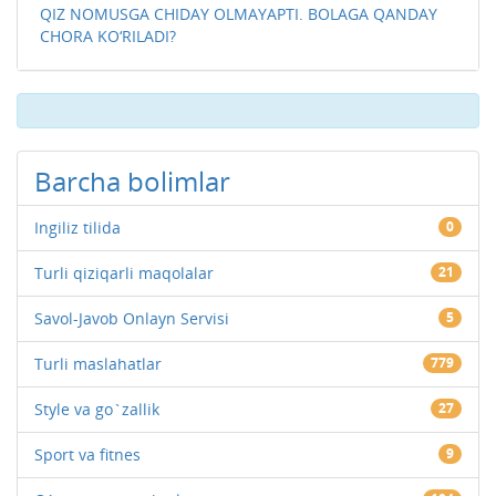
QIZ NOMUSGA CHIDAY OLMAYAPTI. BOLAGA QANDAY
CHORA KO‘RILADI?
Barcha bolimlar
Ingiliz tilida
0
Turli qiziqarli maqolalar
21
Savol-Javob Onlayn Servisi
5
Turli maslahatlar
779
Style va go`zallik
27
Sport va fitnes
9