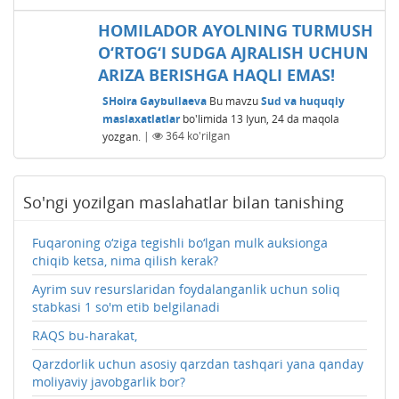
HOMILADOR AYOLNING TURMUSH
O‘RTOG‘I SUDGA AJRALISH UCHUN
ARIZA BЕRISHGA HAQLI EMAS!
SHoira Gaybullaeva
Bu mavzu
Sud va huquqiy
maslaxatlatlar
bo'limida
13 Iyun, 24
da maqola
yozgan.
|
364
ko'rilgan
So'ngi yozilgan maslahatlar bilan tanishing
Fuqaroning o‘ziga tegishli bo‘lgan mulk auksionga
chiqib ketsa, nima qilish kerak?
Ayrim suv resurslaridan foydalanganlik uchun soliq
stabkasi 1 so'm etib belgilanadi
RAQS bu-harakat,
Qarzdorlik uchun asosiy qarzdan tashqari yana qanday
moliyaviy javobgarlik bor?