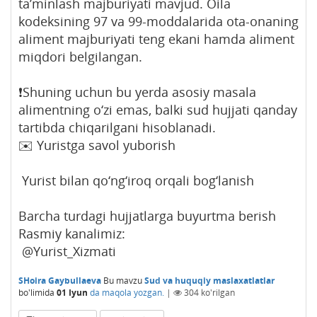
ta’minlash majburiyati mavjud. Oila
kodeksining 97 va 99-moddalarida ota-onaning
aliment majburiyati teng ekani hamda aliment
miqdori belgilangan.
❗️Shuning uchun bu yerda asosiy masala
alimentning o‘zi emas, balki sud hujjati qanday
tartibda chiqarilgani hisoblanadi.
✉️ Yuristga savol yuborish
Yurist bilan qo‘ng‘iroq orqali bog‘lanish
Barcha turdagi hujjatlarga buyurtma berish
Rasmiy kanalimiz:
@Yurist_Xizmati
SHoira Gaybullaeva
Bu mavzu
Sud va huquqiy maslaxatlatlar
bo'limida
01 Iyun
da maqola yozgan.
|
304
ko'rilgan