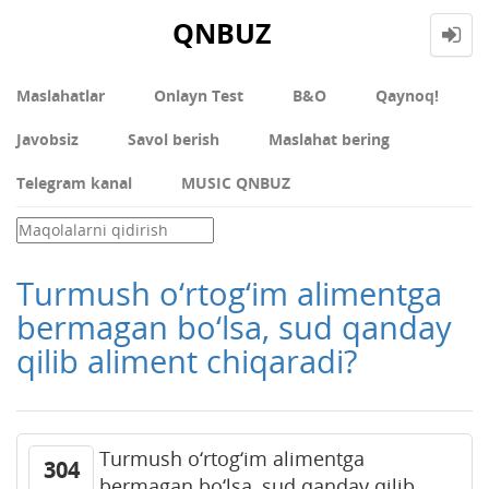
QNBUZ
Maslahatlar
Onlayn Test
В&О
Qaynoq!
Javobsiz
Savol berish
Maslahat bering
Telegram kanal
MUSIC QNBUZ
Turmush o‘rtog‘im alimentga
bermagan bo‘lsa, sud qanday
qilib aliment chiqaradi?
Turmush o‘rtog‘im alimentga
304
bermagan bo‘lsa, sud qanday qilib