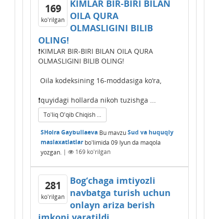
KIMLAR BIR-BIRI BILAN
169
OILA QURA
ko'rilgan
OLMASLIGINI BILIB
OLING!
❗️KIMLAR BIR-BIRI BILAN OILA QURA
OLMASLIGINI BILIB OLING!
Oila kodeksining 16-moddasiga ko‘ra,
❗️quyidagi hollarda nikoh tuzishga ...
To'liq O'qib Chiqish ...
SHoira Gaybullaeva
Bu mavzu
Sud va huquqiy
maslaxatlatlar
bo'limida
09 Iyun
da maqola
yozgan.
|
169
ko'rilgan
Bog‘chaga imtiyozli
281
navbatga turish uchun
ko'rilgan
onlayn ariza berish
imkoni yaratildi