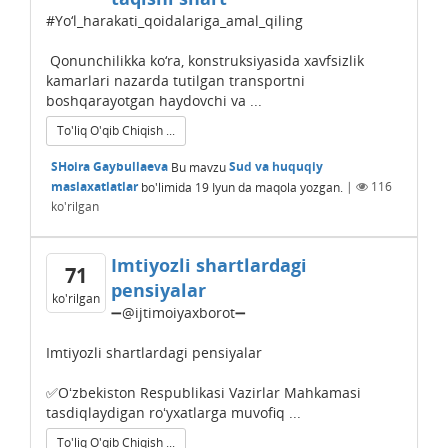
#Yo‘l_harakati_qoidalariga_amal_qiling
Qonunchilikka ko‘ra, konstruksiyasida xavfsizlik
kamarlari nazarda tutilgan transportni
boshqarayotgan haydovchi va ...
To'liq O'qib Chiqish ...
SHoira Gaybullaeva
Bu mavzu
Sud va huquqiy
maslaxatlatlar
bo'limida
19 Iyun
da maqola yozgan.
|
116
ko'rilgan
Imtiyozli shartlardagi
71
pensiyalar
ko'rilgan
➖@ijtimoiyaxborot➖
Imtiyozli shartlardagi pensiyalar
✅Oʻzbekiston Respublikasi Vazirlar Mahkamasi
tasdiqlaydigan roʻyxatlarga muvofiq ...
To'liq O'qib Chiqish ...