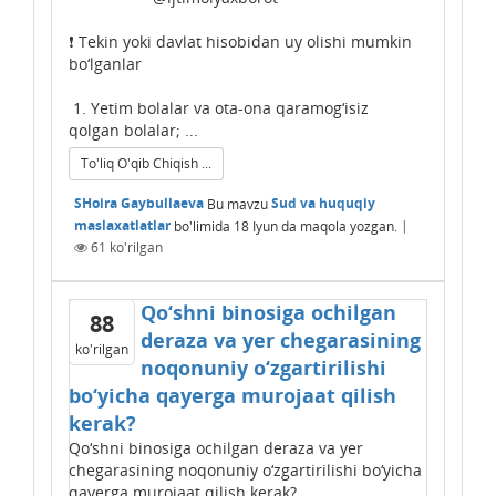
❗️ Tekin yoki davlat hisobidan uy olishi mumkin
bo‘lganlar
1. Yetim bolalar va ota-ona qaramog‘isiz
qolgan bolalar; ...
To'liq O'qib Chiqish ...
SHoira Gaybullaeva
Bu mavzu
Sud va huquqiy
maslaxatlatlar
bo'limida
18 Iyun
da maqola yozgan.
|
61
ko'rilgan
Qo‘shni binosiga ochilgan
88
deraza va yer chegarasining
ko'rilgan
noqonuniy o‘zgartirilishi
bo‘yicha qayerga murojaat qilish
kerak?
Qo‘shni binosiga ochilgan deraza va yer
chegarasining noqonuniy o‘zgartirilishi bo‘yicha
qayerga murojaat qilish kerak?