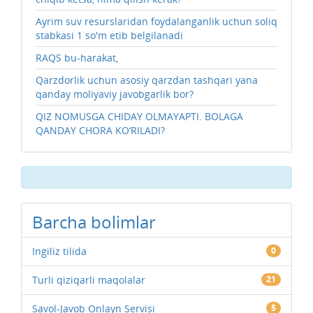
Ayrim suv resurslaridan foydalanganlik uchun soliq
stabkasi 1 so'm etib belgilanadi
RAQS bu-harakat,
Qarzdorlik uchun asosiy qarzdan tashqari yana
qanday moliyaviy javobgarlik bor?
QIZ NOMUSGA CHIDAY OLMAYAPTI. BOLAGA
QANDAY CHORA KO‘RILADI?
Barcha bolimlar
Ingiliz tilida
0
Turli qiziqarli maqolalar
21
Savol-Javob Onlayn Servisi
5