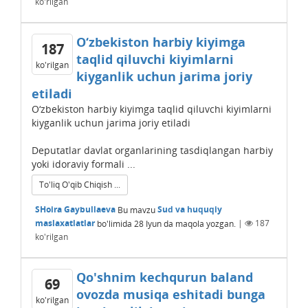
ko'rilgan
O‘zbekiston harbiy kiyimga
187
taqlid qiluvchi kiyimlarni
ko'rilgan
kiyganlik uchun jarima joriy
etiladi
O‘zbekiston harbiy kiyimga taqlid qiluvchi kiyimlarni
kiyganlik uchun jarima joriy etiladi
Deputatlar davlat organlarining tasdiqlangan harbiy
yoki idoraviy formali ...
To'liq O'qib Chiqish ...
SHoira Gaybullaeva
Bu mavzu
Sud va huquqiy
maslaxatlatlar
bo'limida
28 Iyun
da maqola yozgan.
|
187
ko'rilgan
Qo'shnim kechqurun baland
69
ovozda musiqa eshitadi bunga
ko'rilgan