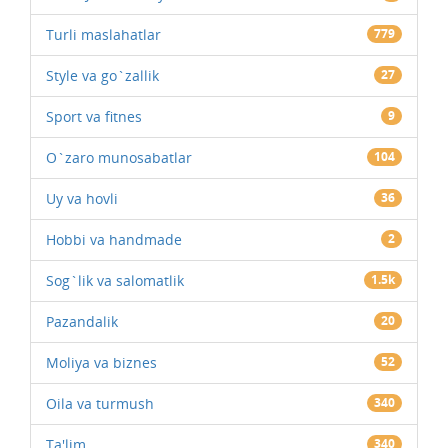
Turli maslahatlar
779
Style va go`zallik
27
Sport va fitnes
9
O`zaro munosabatlar
104
Uy va hovli
36
Hobbi va handmade
2
Sog`lik va salomatlik
1.5k
Pazandalik
20
Moliya va biznes
52
Oila va turmush
340
Ta'lim
340