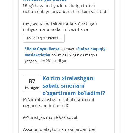
❗️Bog‘chaga imtiyozli navbatga turish
uchun onlayn ariza berish imkoni yaratildi
my.gov.uz portali arizada ko‘rsatilgan
imtiyoz ma’lumotlarini vazirlik va ...
To'liq O'qib Chiqish ...
SHoira Gaybullaeva
Bu mavzu
Sud va huquqiy
maslaxatlatlar
bo'limida
09 Iyun
da maqola
yozgan.
|
281
ko'rilgan
Ko‘zim xiralashgani
87
sabab, smenani
ko'rilgan
o‘zgartirsam bo‘ladimi?
Ko‘zim xiralashgani sabab, smenani
o‘zgartirsam bo‘ladimi?
@Yurist_Xizmati 5676-savol:
Assalomu alaykum kup yillardan beri