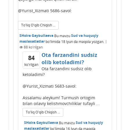
@Yurist_Xizmati 5686-savol:
To'liq O'qib Chiqish ...
SHoira Gaybullaeva
Bu mavzu
Sud va huquqiy
maslaxatlatlar
bo'limida
18 Iyun
da maqola yozgan.
|
88
ko'rilgan
Ota farzandini sudsiz
84
olib ketoladimi?
ko'rilgan
Ota farzandini sudsiz olib
ketoladimi?
@Yurist_Xizmati 5683-savol:
Assalamu aleykum! Turmush ortogim
bilan oilaviy kelishmovchiliklar tufayli ...
To'liq O'qib Chiqish ...
SHoira Gaybullaeva
Bu mavzu
Sud va huquqiy
maslaxatlatlar
bo'limida
16 Iyun
da maqola