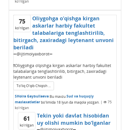
ko'rilgan
Oliygohga o’qishga kirgan
75
askarlar harbiy fakultet
ko'rilgan
talabalariga tenglashtirilib,
bitirgach, zaxiradagi leytenant unvoni
beriladi
➖@ijtimoiyaxborot➖
❗️Oliygohga o’qishga kirgan askarlar harbiy fakultet
talabalariga tenglashtirilib, bitirgach, zaxiradagi
leytenant unvoni beriladi
To'liq O'qib Chiqish ...
SHoira Gaybullaeva
Bu mavzu
Sud va huquqiy
maslaxatlatlar
bo'limida
18 Iyun
da maqola yozgan.
|
75
ko'rilgan
Tekin yoki davlat hisobidan
61
uy olishi mumkin bo‘lganlar
ko'rilgan
➖@ijtimoiyaxborot➖