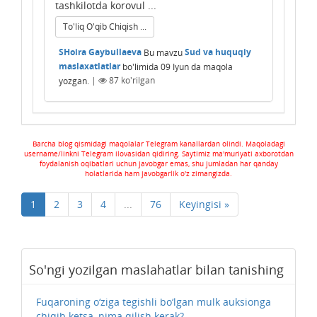
tashkilotda korovul ...
To'liq O'qib Chiqish ...
SHoira Gaybullaeva
Bu mavzu
Sud va huquqiy
maslaxatlatlar
bo'limida
09 Iyun
da maqola
yozgan.
|
87
ko'rilgan
Barcha blog qismidagi maqolalar Telegram kanallardan olindi. Maqoladagi
username/linkni Telegram ilovasidan qidiring. Saytimiz ma'muriyati axborotdan
foydalanish oqibatlari uchun javobgar emas, shu jumladan har qanday
holatlarida ham javobgarlik o'z zimangizda.
1
2
3
4
...
76
Keyingisi »
So'ngi yozilgan maslahatlar bilan tanishing
Fuqaroning o‘ziga tegishli bo‘lgan mulk auksionga
chiqib ketsa, nima qilish kerak?