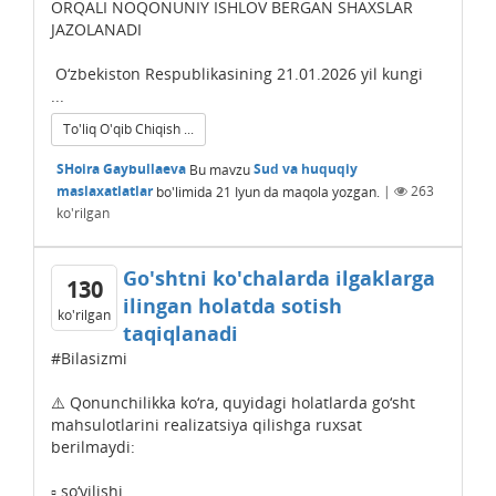
ORQALI NOQONUNIY ISHLOV BЕRGAN SHAXSLAR
JAZOLANADI
O‘zbekiston Respublikasining 21.01.2026 yil kungi
...
To'liq O'qib Chiqish ...
SHoira Gaybullaeva
Bu mavzu
Sud va huquqiy
maslaxatlatlar
bo'limida
21 Iyun
da maqola yozgan.
|
263
ko'rilgan
Go'shtni ko'chalarda ilgaklarga
130
ilingan holatda sotish
ko'rilgan
taqiqlanadi
#Bilasizmi
⚠️ Qonunchilikka ko‘ra, quyidagi holatlarda go‘sht
mahsulotlarini realizatsiya qilishga ruxsat
berilmaydi:
▫️ so‘yilishi ...