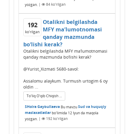
yozgan.
|
84
ko'rilgan
Otalikni belgilashda
192
MFY ma’lumotnomasi
ko'rilgan
qanday mazmunda
bo‘lishi kerak?
Otalikni belgilashda MFY ma’lumotnomasi
qanday mazmunda bo‘lishi kerak?
@Yurist_Xizmati 5680-savol:
Assalomu alaykum. Turmush urtogim 6 oy
oldin ...
To'liq O'qib Chiqish ...
SHoira Gaybullaeva
Bu mavzu
Sud va huquqiy
maslaxatlatlar
bo'limida
12 Iyun
da maqola
yozgan.
|
192
ko'rilgan