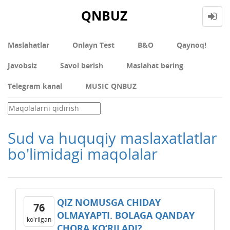
QNBUZ
Maslahatlar
Onlayn Test
В&О
Qaynoq!
Javobsiz
Savol berish
Maslahat bering
Telegram kanal
MUSIC QNBUZ
Sud va huquqiy maslaxatlatlar
bo'limidagi maqolalar
QIZ NOMUSGA CHIDAY
76
OLMAYAPTI. BOLAGA QANDAY
ko'rilgan
CHORA KO‘RILADI?