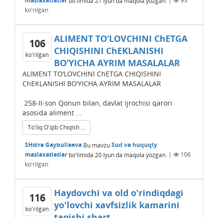
maslaxatlatlar
bo'limida
21 Iyun
da maqola yozgan.
|
93
ko'rilgan
ALIMЕNT TO‘LOVCHINI ChЕTGA
106
CHIQISHINI ChЕKLANISHI
ko'rilgan
BO‘YICHA AYRIM MASALALAR
ALIMЕNT TO‘LOVCHINI ChЕTGA CHIQISHINI
ChЕKLANISHI BO‘YICHA AYRIM MASALALAR
258-II-son Qonun bilan, davlat ijrochisi qarori
asosida aliment ...
To'liq O'qib Chiqish ...
SHoira Gaybullaeva
Bu mavzu
Sud va huquqiy
maslaxatlatlar
bo'limida
20 Iyun
da maqola yozgan.
|
106
ko'rilgan
Haydovchi va old o'rindiqdagi
116
yo'lovchi xavfsizlik kamarini
ko'rilgan
taqishi shart