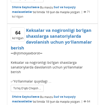
SHoira Gaybullaeva
Bu mavzu
Sud va huquqiy
maslaxatlatlar
bo'limida
18 Iyun
da maqola yozgan.
|
71
ko'rilgan
Keksalar va nogironligi boʻlgan
64
shaxslarga sanatoriylarda
ko'rilgan
davolanish uchun yoʻllanmalar
berish
➖@ijtimoiyaxborot➖
Keksalar va nogironligi boʻlgan shaxslarga
sanatoriylarda davolanish uchun yoʻllanmalar
berish
✅Yoʻllanmalar quyidagi ...
To'liq O'qib Chiqish ...
SHoira Gaybullaeva
Bu mavzu
Sud va huquqiy
maslaxatlatlar
bo'limida
18 Iyun
da maqola yozgan.
|
64