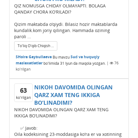
QIZ NOMUSGA CHIDAY OLMAYAPTI. BOLAGA
QANDAY CHORA KO‘RILADI?
Qizim maktabda o‘qiydi. Bilasiz hozir maktablarda
kundalik.kom joriy qilingan. Hammada ozining
paroli ...
To'liq O'qib Chiqish ...
SHoira Gaybullaeva
Bu mavzu
Sud va huquqiy
maslaxatlatlar
bo'limida
31 Iyun
da maqola yozgan.
|
76
ko'rilgan
NIKOH DAVOMIDA OLINGAN
63
QARZ XAM TЕNG IKKIGA
ko'rilgan
BO‘LINADIMI?
NIKOH DAVOMIDA OLINGAN QARZ XAM TЕNG
IKKIGA BO‘LINADIMI?
✅ Javob:
Oila kodeksining 23-moddasiga ko‘ra er va xotinning