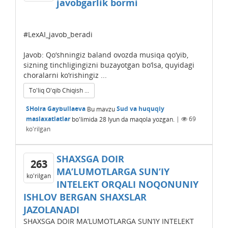
javobgarlik bormi
#LexAI_javob_beradi
Javob: Qo‘shningiz baland ovozda musiqa qo‘yib,
sizning tinchligingizni buzayotgan bo‘lsa, quyidagi
choralarni ko‘rishingiz ...
To'liq O'qib Chiqish ...
SHoira Gaybullaeva
Bu mavzu
Sud va huquqiy
maslaxatlatlar
bo'limida
28 Iyun
da maqola yozgan.
|
69
ko'rilgan
SHAXSGA DOIR
263
MA’LUMOTLARGA SUN’IY
ko'rilgan
INTЕLЕKT ORQALI NOQONUNIY
ISHLOV BЕRGAN SHAXSLAR
JAZOLANADI
SHAXSGA DOIR MA’LUMOTLARGA SUN’IY INTЕLЕKT