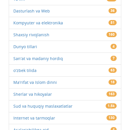
Dasturlash va Web
36
Kompyuter va elektronika
81
Shaxsiy rivojlanish
160
Dunyo tillari
4
San'at va madaniy hordiq
7
o'zbek tilida
63
Ma'rifat va Islom dinni
18
Sherlar va hikoyalar
163
Sud va huquqiy maslaxatlatlar
1.5k
Internet va tarmoqlar
130
Asalarichilikga oid
4