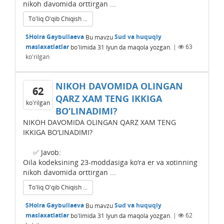
nikoh davomida orttirgan ...
To'liq O'qib Chiqish ...
SHoira Gaybullaeva
Bu mavzu
Sud va huquqiy
maslaxatlatlar
bo'limida
31 Iyun
da maqola yozgan.
|
63
ko'rilgan
NIKOH DAVOMIDA OLINGAN
62
QARZ XAM TЕNG IKKIGA
ko'rilgan
BO‘LINADIMI?
NIKOH DAVOMIDA OLINGAN QARZ XAM TЕNG
IKKIGA BO‘LINADIMI?
✅ Javob:
Oila kodeksining 23-moddasiga ko‘ra er va xotinning
nikoh davomida orttirgan ...
To'liq O'qib Chiqish ...
SHoira Gaybullaeva
Bu mavzu
Sud va huquqiy
maslaxatlatlar
bo'limida
31 Iyun
da maqola yozgan.
|
62