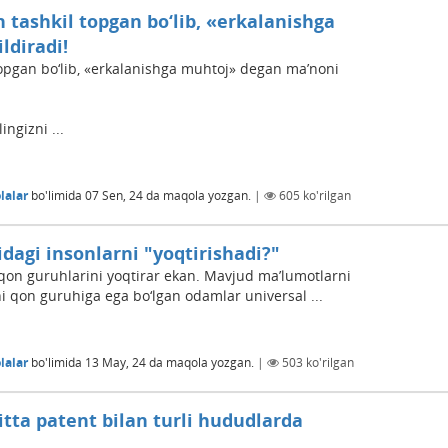
n tashkil topgan bo‘lib, «erkalanishga
ldiradi!
 topgan bo‘lib, «erkalanishga muhtoj» degan ma’noni
ngizni ...
lalar
bo'limida
07 Sen, 24
da maqola yozgan.
|
605
ko'rilgan
dagi insonlarni "yoqtirishadi?"
 qon guruhlarini yoqtirar ekan. Mavjud ma’lumotlarni
i qon guruhiga ega bo‘lgan odamlar universal ...
lalar
bo'limida
13 May, 24
da maqola yozgan.
|
503
ko'rilgan
tta patent bilan turli hududlarda