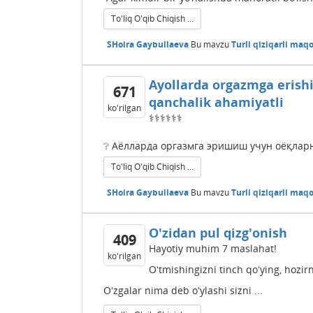
To'liq O'qib Chiqish ...
SHoira Gaybullaeva
Bu mavzu
Turli qiziqarli maqo
Ayollarda orgazmga erishi
671
qanchalik ahamiyatli
ko'rilgan
‍⚕️‍⚕️‍⚕️‍⚕️‍⚕️‍⚕️
❔ Аёлларда оргазмга эришиш учун оёқларн
To'liq O'qib Chiqish ...
SHoira Gaybullaeva
Bu mavzu
Turli qiziqarli maqo
O'zidan pul qizg'onish
409
Hayotiy muhim 7 maslahat!
ko'rilgan
Oʻtmishingizni tinch qoʻying, hozi
Oʻzgalar nima deb oʻylashi sizni ...