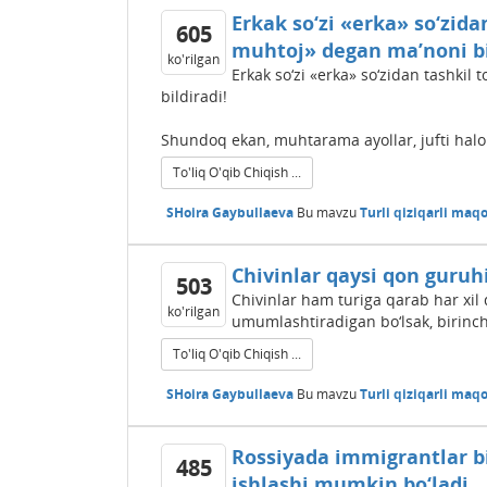
Erkak so‘zi «erka» so‘zida
605
muhtoj» degan ma’noni bi
ko'rilgan
Erkak so‘zi «erka» so‘zidan tashkil
bildiradi!
Shundoq ekan, muhtarama ayollar, jufti haloli
To'liq O'qib Chiqish ...
SHoira Gaybullaeva
Bu mavzu
Turli qiziqarli maqo
Chivinlar qaysi qon guruhi
503
Chivinlar ham turiga qarab har xil
ko'rilgan
umumlashtiradigan bo‘lsak, birinch
To'liq O'qib Chiqish ...
SHoira Gaybullaeva
Bu mavzu
Turli qiziqarli maqo
Rossiyada immigrantlar bi
485
ishlashi mumkin bo‘ladi