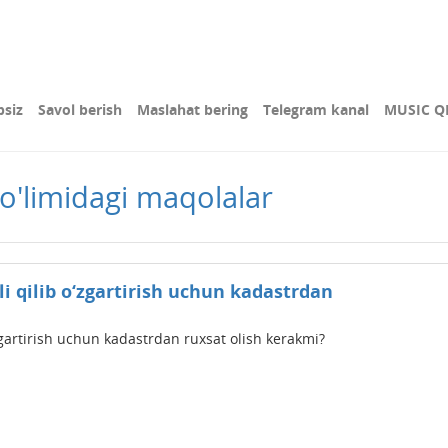
bsiz
Savol berish
Maslahat bering
Telegram kanal
MUSIC Q
bo'limidagi maqolalar
tli qilib o‘zgartirish uchun kadastrdan
o‘zgartirish uchun kadastrdan ruxsat olish kerakmi?