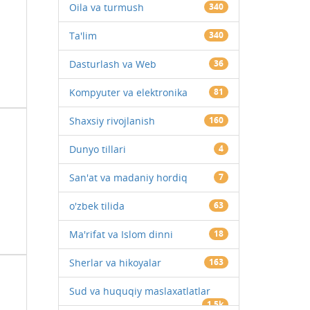
Oila va turmush
340
Ta'lim
340
Dasturlash va Web
36
Kompyuter va elektronika
81
Shaxsiy rivojlanish
160
Dunyo tillari
4
San'at va madaniy hordiq
7
o'zbek tilida
63
Ma'rifat va Islom dinni
18
Sherlar va hikoyalar
163
Sud va huquqiy maslaxatlatlar
1.5k