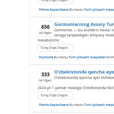
To'liq O'qib Chiqish ...
SHoira Gaybullaeva
Bu mavzu
Turli qiziqarli maqo
Gormonlarning Asosiy Tur
656
Gormonlar — bu endokrin bezlar to
ko'rilgan
tanaga tarqaladigan kimyoviy moddal
metabolizmi, ...
To'liq O'qib Chiqish ...
Ziyodulla
Bu mavzu
Turli qiziqarli maqolalar
bo'li
O‘zbekistonda qancha ayol
333
O‘zbekistonda qancha ayol shifokor
ko'rilgan
2024-yil 1-yanvar holatiga O‘zbekistonda faol
To'liq O'qib Chiqish ...
SHoira Gaybullaeva
Bu mavzu
Turli qiziqarli maqo