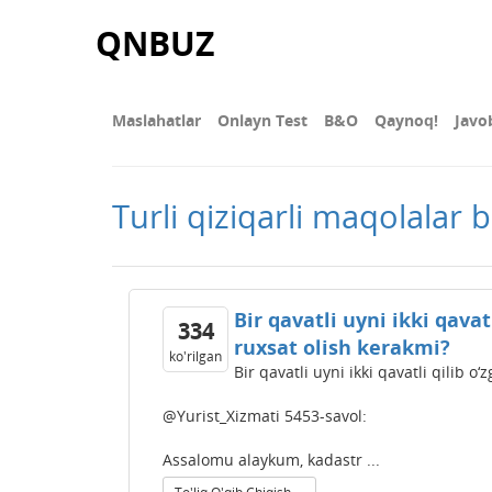
QNBUZ
Maslahatlar
Onlayn Test
В&О
Qaynoq!
Javo
Turli qiziqarli maqolalar 
Bir qavatli uyni ikki qava
334
ruxsat olish kerakmi?
ko'rilgan
Bir qavatli uyni ikki qavatli qilib 
@Yurist_Xizmati 5453-savol:
Assalomu alaykum, kadastr ...