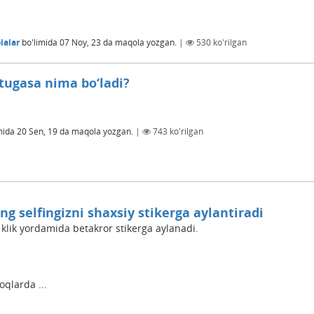
lalar
bo'limida
07 Noy, 23
da maqola yozgan.
|
530
ko'rilgan
tugasa nima bo‘ladi?
mida
20 Sen, 19
da maqola yozgan.
|
743
ko'rilgan
ing selfingizni shaxsiy stikerga aylantiradi
 klik yordamida betakror stikerga aylanadi.
oqlarda ...