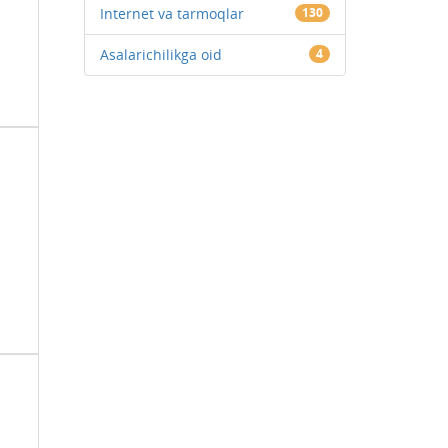
Internet va tarmoqlar
130
Asalarichilikga oid
4