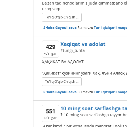
Ba’zan taqinchoqlarimiz juda qimmatbaho eka
uzoq vaqt ...
To'liq O'qib Chiqish ...
SHoira Gaybullaeva
Bu mavzu
Turli qiziqarli maqo
Xaqiqat va adolat
429
#tungi_tuhfa
ko'rilgan
ҲАҚИҚАТ ВА АДОЛАТ
“Ҳақиқат” сўзининг ўзаги Ҳақ, яъни Аллоҳ д
To'liq O'qib Chiqish ...
SHoira Gaybullaeva
Bu mavzu
Turli qiziqarli maqo
10 ming soat sarflashga t
551
❓ 10 ming soat sarflashga tayyor bo
ko'rilgan
Agar kimdir bir yo‘nalishda mahoratli bo‘lishn