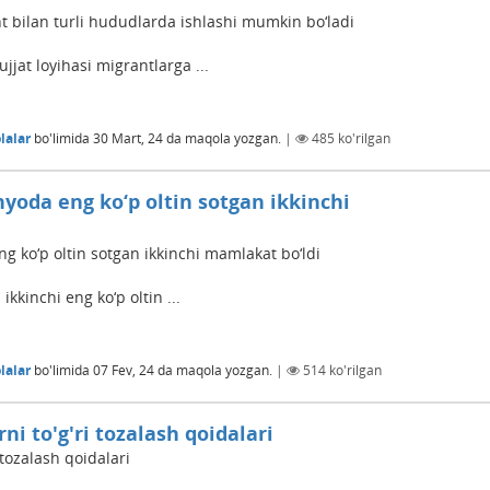
t bilan turli hududlarda ishlashi mumkin bo‘ladi
jjat loyihasi migrantlarga ...
lalar
bo'limida
30 Mart, 24
da maqola yozgan.
|
485
ko'rilgan
nyoda eng ko‘p oltin sotgan ikkinchi
g ko‘p oltin sotgan ikkinchi mamlakat bo‘ldi
kkinchi eng ko‘p oltin ...
lalar
bo'limida
07 Fev, 24
da maqola yozgan.
|
514
ko'rilgan
 to'g'ri tozalash qoidalari
tozalash qoidalari