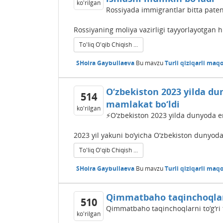
ko'rilgan
Rossiyada immigrantlar bitta paten
Rossiyaning moliya vazirligi tayyorlayotgan hu
To'liq O'qib Chiqish ...
SHoira Gaybullaeva
Bu mavzu
Turli qiziqarli maqo
O‘zbekiston 2023 yilda du
514
mamlakat bo‘ldi
ko'rilgan
⚡️O‘zbekiston 2023 yilda dunyoda en
2023 yil yakuni bo‘yicha O‘zbekiston dunyoda i
To'liq O'qib Chiqish ...
SHoira Gaybullaeva
Bu mavzu
Turli qiziqarli maqo
Qimmatbaho taqinchoqlarni
510
Qimmatbaho taqinchoqlarni to‘g‘ri 
ko'rilgan