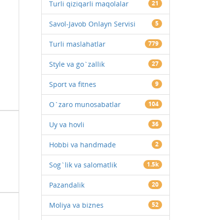
Turli qiziqarli maqolalar
21
Savol-Javob Onlayn Servisi
5
Turli maslahatlar
779
Style va go`zallik
27
Sport va fitnes
9
O`zaro munosabatlar
104
Uy va hovli
36
Hobbi va handmade
2
Sog`lik va salomatlik
1.5k
Pazandalik
20
Moliya va biznes
52