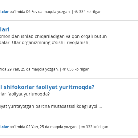
lalar
bo'limida
06 Fev
da maqola yozgan.
|
334
ko'rilgan
lari
monidan ishlab chiqariladigan va qon orqali butun
ar. Ular organizmning oʻsishi, rivojlanishi,
mida
29 Yan, 25
da maqola yozgan.
|
656
ko'rilgan
 shifokorlar faoliyat yuritmoqda?
lar faoliyat yuritmoqda?
iyat yuritayotgan barcha mutaxassislikdagi ayol ...
lalar
bo'limida
02 Yan, 25
da maqola yozgan.
|
333
ko'rilgan