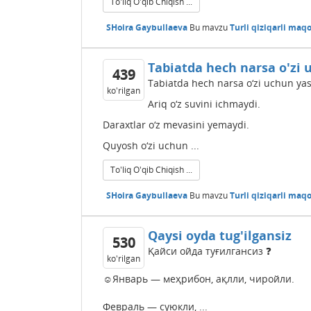
To'liq O'qib Chiqish ...
SHoira Gaybullaeva
Bu mavzu
Turli qiziqarli maqo
Tabiatda hech narsa o'zi
439
Tabiatda hech narsa o‘zi uchun ya
ko'rilgan
Ariq o‘z suvini ichmaydi.
Daraxtlar o‘z mevasini yemaydi.
Quyosh o‘zi uchun ...
To'liq O'qib Chiqish ...
SHoira Gaybullaeva
Bu mavzu
Turli qiziqarli maqo
Qaysi oyda tug'ilgansiz
530
Қайси ойда туғилгансиз ❓
ko'rilgan
☺Январь — меҳрибон, ақлли, чиройли.
Февраль — суюкли, ...