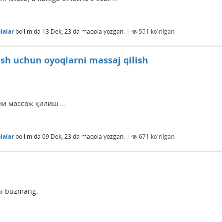
lalar
bo'limida
13 Dek, 23
da maqola yozgan.
|
551
ko'rilgan
sh uchun oyoqlarni massaj qilish
и массаж қилиш ...
lalar
bo'limida
09 Dek, 23
da maqola yozgan.
|
671
ko'rilgan
rni buzmang.