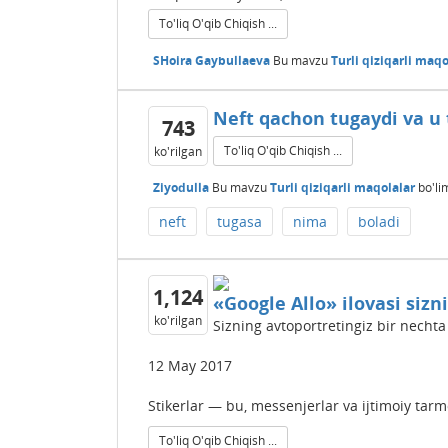
To'liq O'qib Chiqish ...
SHoira Gaybullaeva
Bu mavzu
Turli qiziqarli maqo
Neft qachon tugaydi va u 
743
To'liq O'qib Chiqish ...
ko'rilgan
Ziyodulla
Bu mavzu
Turli qiziqarli maqolalar
bo'li
neft
tugasa
nima
boladi
1,124
«Google Allo» ilovasi sizn
ko'rilgan
Sizning avtoportretingiz bir nechta
12 May 2017
Stikerlar — bu, messenjerlar va ijtimoiy tarm
To'liq O'qib Chiqish ...