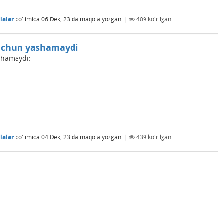
lalar
bo'limida
06 Dek, 23
da maqola yozgan.
|
409
ko'rilgan
 uchun yashamaydi
shamaydi:
lalar
bo'limida
04 Dek, 23
da maqola yozgan.
|
439
ko'rilgan