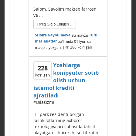
Salom. Savolim maktab farrosh
va ...
To'liq O'qib Chiqish ...
SHoira Gaybullaeva
Bu mavzu
Turli
maslahatlar
bo'limida
01 Iyun
da
maqola yozgan.
|
280
ko'rilgan
Yoshlarga
228
kompyuter sotib
ko'rilgan
olish uchun
istemol krediti
ajratiladi
#Bilasizmi
IT-park rezidenti bo‘lgan
tashkilotlarning axborot
texnologiyalari sohasida tahsil
olayotgan ishtirokchi sertifikatini