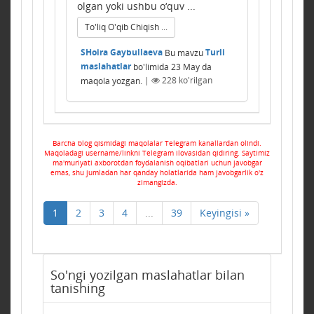
olgan yoki ushbu o‘quv ...
To'liq O'qib Chiqish ...
SHoira Gaybullaeva
Bu mavzu
Turli
maslahatlar
bo'limida
23 May
da
maqola yozgan.
|
228
ko'rilgan
Barcha blog qismidagi maqolalar Telegram kanallardan olindi.
Maqoladagi username/linkni Telegram ilovasidan qidiring. Saytimiz
ma'muriyati axborotdan foydalanish oqibatlari uchun javobgar
emas, shu jumladan har qanday holatlarida ham javobgarlik o'z
zimangizda.
1
2
3
4
...
39
Keyingisi »
So'ngi yozilgan maslahatlar bilan
tanishing