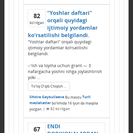
“Yoshlar daftari”
82
orqali quyidagi
ko'rilgan
ijtimoiy yordamlar
ko‘rsatilishi belgilandi.
“Yoshlar daftari” orqali quyidagi
ijtimoiy yordamlar ko‘rsatilishi
belgilandi.
✅Ish va loyiha uchun grant — 3
nafargacha yoshni ishga joylashtirish
yoki ...
To'liq O'qib Chiqish ...
SHoira Gaybullaeva
Bu mavzu
Turli
maslahatlar
bo'limida
16 Iyun
da maqola
yozgan.
|
82
ko'rilgan
ENDI
67