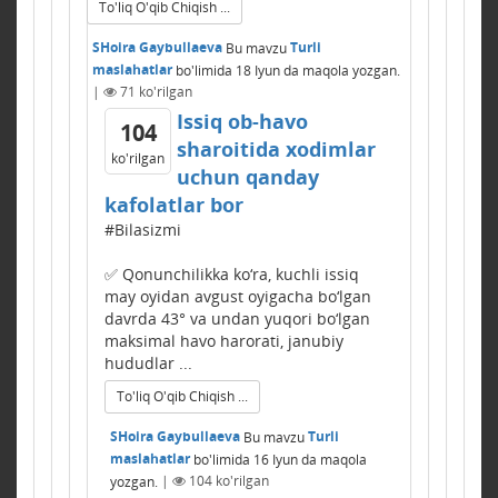
To'liq O'qib Chiqish ...
SHoira Gaybullaeva
Bu mavzu
Turli
maslahatlar
bo'limida
18 Iyun
da maqola yozgan.
|
71
ko'rilgan
Issiq ob-havo
104
sharoitida xodimlar
ko'rilgan
uchun qanday
kafolatlar bor
#Bilasizmi
✅ Qonunchilikka ko‘ra, kuchli issiq
may oyidan avgust oyigacha bo‘lgan
davrda 43° va undan yuqori bo‘lgan
maksimal havo harorati, janubiy
hududlar ...
To'liq O'qib Chiqish ...
SHoira Gaybullaeva
Bu mavzu
Turli
maslahatlar
bo'limida
16 Iyun
da maqola
yozgan.
|
104
ko'rilgan