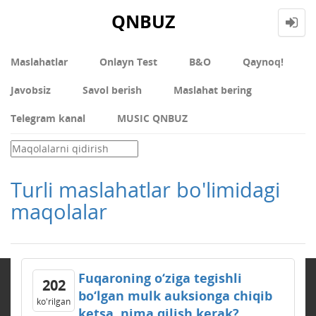
QNBUZ
Maslahatlar
Onlayn Test
В&О
Qaynoq!
Javobsiz
Savol berish
Maslahat bering
Telegram kanal
MUSIC QNBUZ
Turli maslahatlar bo'limidagi
maqolalar
Fuqaroning o‘ziga tegishli
202
bo‘lgan mulk auksionga chiqib
ko'rilgan
ketsa, nima qilish kerak?