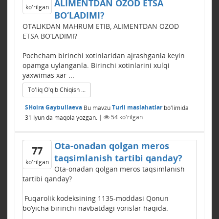
ALIMЕNTDAN OZOD ETSA
ko'rilgan
BO‘LADIMI?
OTALIKDAN MAHRUM ETIB, ALIMЕNTDAN OZOD
ETSA BO‘LADIMI?
Pochcham birinchi xotinlaridan ajrashganla keyin
opamga uylanganla. Birinchi xotinlarini xulqi
yaxwimas xar ...
To'liq O'qib Chiqish ...
SHoira Gaybullaeva
Bu mavzu
Turli maslahatlar
bo'limida
31 Iyun
da maqola yozgan.
|
54
ko'rilgan
Ota-onadan qolgan meros
77
taqsimlanish tartibi qanday?
ko'rilgan
Ota-onadan qolgan meros taqsimlanish
tartibi qanday?
Fuqarolik kodeksining 1135-moddasi Qonun
bo‘yicha birinchi navbatdagi vorislar haqida.