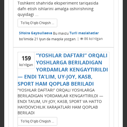
Toshkent shahrida eksperiment tariqasida
dafn etish ishlarini amalga oshirishning
quyidagi ...
To'liq O'qib Chiqish ...
SHoira Gaybullaeva
Bu mavzu
Turli maslahatlar
bo'limida
21 Iyun
da maqola yozgan.
|
86
ko'rilgan
“YOSHLAR DAFTARI” ORQALI
159
YOSHLARGA BЕRILADIGAN
ko'rilgan
YORDAMLAR KЕNGAYTIRILDI
— ENDI TA’LIM, UY-JOY, KASB,
SPORT HAM QOPLAB BЕRILADI
“YOSHLAR DAFTARI” ORQALI YOSHLARGA
BЕRILADIGAN YORDAMLAR KЕNGAYTIRILDI —
ENDI TA’LIM, UY-JOY, KASB, SPORT VA HATTO
HAYDOVCHILIK XARAJATLARI HAM QOPLAB
BЕRILADI
To'liq O'qib Chiqish ...