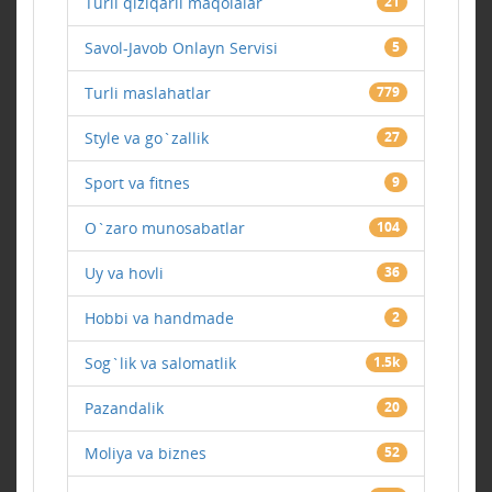
Turli qiziqarli maqolalar
21
Savol-Javob Onlayn Servisi
5
Turli maslahatlar
779
Style va go`zallik
27
Sport va fitnes
9
O`zaro munosabatlar
104
Uy va hovli
36
Hobbi va handmade
2
Sog`lik va salomatlik
1.5k
Pazandalik
20
Moliya va biznes
52