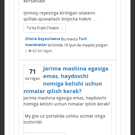
ko‘rsatiladi
Ijtimoiy reyestrga kiritilgan oilalarni
qo‘llab-quvvatlash bo‘yicha hokim ...
To'liq O'qib Chiqish ...
SHoira Gaybullaeva
Bu mavzu
Turli
maslahatlar
bo'limida
18 Iyun
da maqola yozgan.
|
62
ko'rilgan
Jarima mashina egasiga
71
emas, haydovchi
ko'rilgan
nomiga kelishi uchun
nimalar qilish kerak?
Jarima mashina egasiga emas, haydovchi
nomiga kelishi uchun nimalar qilish kerak?
My.gov.uz portalida ushbu xizmat ishga
tushirildi.