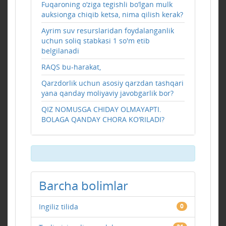
Fuqaroning o‘ziga tegishli bo‘lgan mulk
auksionga chiqib ketsa, nima qilish kerak?
Ayrim suv resurslaridan foydalanganlik
uchun soliq stabkasi 1 so'm etib
belgilanadi
RAQS bu-harakat,
Qarzdorlik uchun asosiy qarzdan tashqari
yana qanday moliyaviy javobgarlik bor?
QIZ NOMUSGA CHIDAY OLMAYAPTI.
BOLAGA QANDAY CHORA KO‘RILADI?
Barcha bolimlar
Ingiliz tilida
0