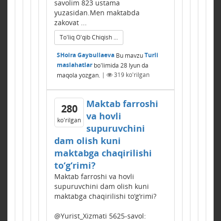
savolim 823 ustama
yuzasidan.Men maktabda
zakovat ...
To'liq O'qib Chiqish ...
SHoira Gaybullaeva
Bu mavzu
Turli
maslahatlar
bo'limida
28 Iyun
da
maqola yozgan.
|
319
ko'rilgan
Maktab farroshi
280
va hovli
ko'rilgan
supuruvchini
dam olish kuni
maktabga chaqirilishi
to‘g‘rimi?
Maktab farroshi va hovli
supuruvchini dam olish kuni
maktabga chaqirilishi to‘g‘rimi?
@Yurist_Xizmati 5625-savol: