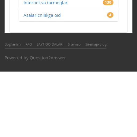
Internet va tarmoqlar
130
Asalarichilikga oid
4
Bog'lanish
FAQ
SAYT QOIDALARI
Sitemap
Sitemap-blog
Powered by
Question2Answer