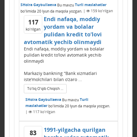
SHoira Gaybullaeva
Bu mavzu
Turli maslahatlar
bo'limida
20 Iyun
da maqola yozgan.
|
159
ko'rilgan
Endi nafaqa, moddiy
117
yordam va bolalar
ko'rilgan
pulidan kredit to‘lovi
avtomatik yechib olinmaydi
Endi nafaqa, moddiy yordam va bolalar
pulidan kredit to‘lovi avtomatik yechib
olinmaydi
Markaziy bankning “Bank xizmatlari
iste’molchilari bilan o‘zaro ...
To'liq O'qib Chiqish ...
SHoira Gaybullaeva
Bu mavzu
Turli
maslahatlar
bo'limida
20 Iyun
da maqola yozgan.
|
117
ko'rilgan
1991-yilgacha qurilgan
83