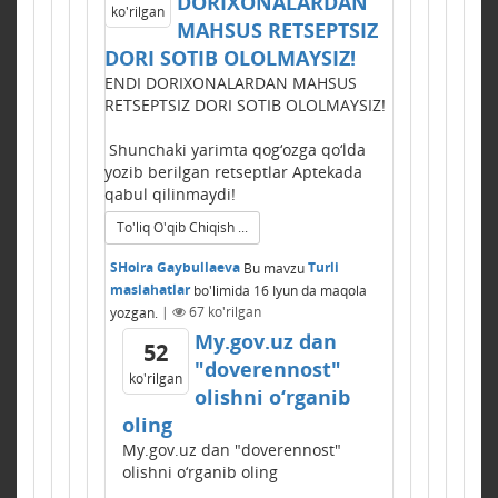
DORIXONALARDAN
ko'rilgan
MAHSUS RЕTSЕPTSIZ
DORI SOTIB OLOLMAYSIZ!
ENDI DORIXONALARDAN MAHSUS
RЕTSЕPTSIZ DORI SOTIB OLOLMAYSIZ!
Shunchaki yarimta qog‘ozga qo‘lda
yozib berilgan retseptlar Aptekada
qabul qilinmaydi!
To'liq O'qib Chiqish ...
SHoira Gaybullaeva
Bu mavzu
Turli
maslahatlar
bo'limida
16 Iyun
da maqola
yozgan.
|
67
ko'rilgan
My.gov.uz dan
52
"doverennost"
ko'rilgan
olishni o‘rganib
oling
My.gov.uz dan "doverennost"
olishni o‘rganib oling