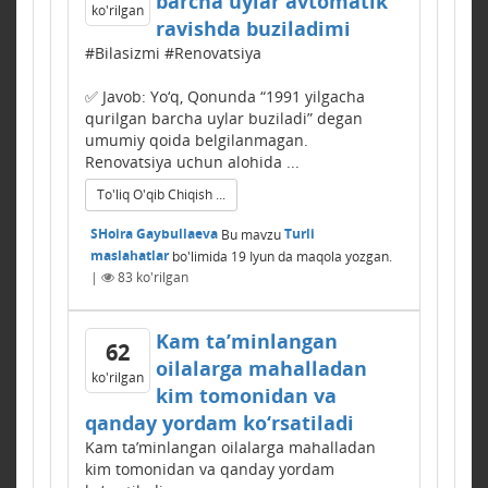
barcha uylar avtomatik
ko'rilgan
ravishda buziladimi
#Bilasizmi #Renovatsiya
✅ Javob: Yo‘q, Qonunda “1991 yilgacha
qurilgan barcha uylar buziladi” degan
umumiy qoida belgilanmagan.
Renovatsiya uchun alohida ...
To'liq O'qib Chiqish ...
SHoira Gaybullaeva
Bu mavzu
Turli
maslahatlar
bo'limida
19 Iyun
da maqola yozgan.
|
83
ko'rilgan
Kam ta’minlangan
62
oilalarga mahalladan
ko'rilgan
kim tomonidan va
qanday yordam ko‘rsatiladi
Kam ta’minlangan oilalarga mahalladan
kim tomonidan va qanday yordam