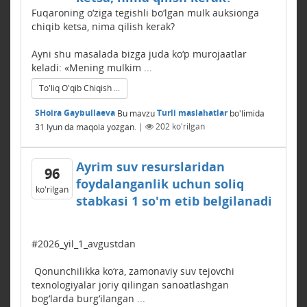
Fuqaroning o‘ziga tegishli bo‘lgan mulk auksionga
chiqib ketsa, nima qilish kerak?
Ayni shu masalada bizga juda ko‘p murojaatlar
keladi: «Mening mulkim ...
To'liq O'qib Chiqish ...
SHoira Gaybullaeva
Bu mavzu
Turli maslahatlar
bo'limida
31 Iyun
da maqola yozgan.
|
202
ko'rilgan
Ayrim suv resurslaridan
96
foydalanganlik uchun soliq
ko'rilgan
stabkasi 1 so'm etib belgilanadi
#2026_yil_1_avgustdan
Qonunchilikka ko‘ra, zamonaviy suv tejovchi
texnologiyalar joriy qilingan sanoatlashgan
bog‘larda burg‘ilangan ...