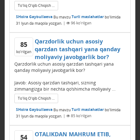
To'liq O'qib Chiqish ...
SHoira Gaybullaeva
Bu mavzu
Turli maslahatlar
bo'limida
31 Iyun
da maqola yozgan.
|
96
ko'rilgan
Qarzdorlik uchun asosiy
85
qarzdan tashqari yana qanday
ko'rilgan
moliyaviy javobgarlik bor?
Qarzdorlik uchun asosiy qarzdan tashqari yana
qanday moliyaviy javobgarlik bor?
Javob: Asosiy qarzdan tashqari, sizning
zimmangizga bir nechta qo‘shimcha moliyaviy ...
To'liq O'qib Chiqish ...
SHoira Gaybullaeva
Bu mavzu
Turli maslahatlar
bo'limida
31 Iyun
da maqola yozgan.
|
85
ko'rilgan
OTALIKDAN MAHRUM ETIB,
54