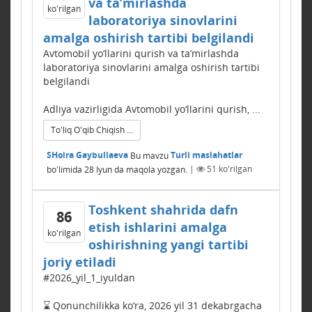
va ta’mirlashda
ko'rilgan
laboratoriya sinovlarini
amalga oshirish tartibi belgilandi
Avtomobil yo‘llarini qurish va ta’mirlashda
laboratoriya sinovlarini amalga oshirish tartibi
belgilandi
Adliya vazirligida Avtomobil yo‘llarini qurish, ...
To'liq O'qib Chiqish ...
SHoira Gaybullaeva
Bu mavzu
Turli maslahatlar
bo'limida
28 Iyun
da maqola yozgan.
|
51
ko'rilgan
Toshkent shahrida dafn
86
etish ishlarini amalga
ko'rilgan
oshirishning yangi tartibi
joriy etiladi
#2026_yil_1_iyuldan
⌛️ Qonunchilikka ko‘ra, 2026 yil 31 dekabrgacha