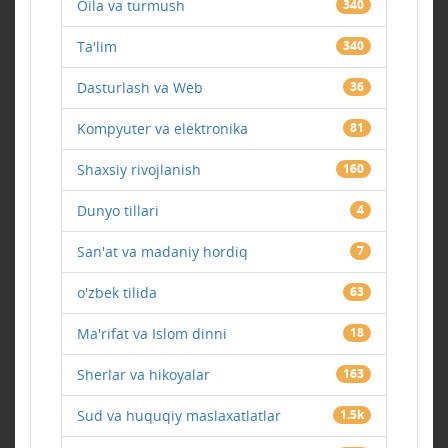
Oila va turmush
340
Ta'lim
340
Dasturlash va Web
36
Kompyuter va elektronika
81
Shaxsiy rivojlanish
160
Dunyo tillari
4
San'at va madaniy hordiq
7
o'zbek tilida
63
Ma'rifat va Islom dinni
18
Sherlar va hikoyalar
163
Sud va huquqiy maslaxatlatlar
1.5k