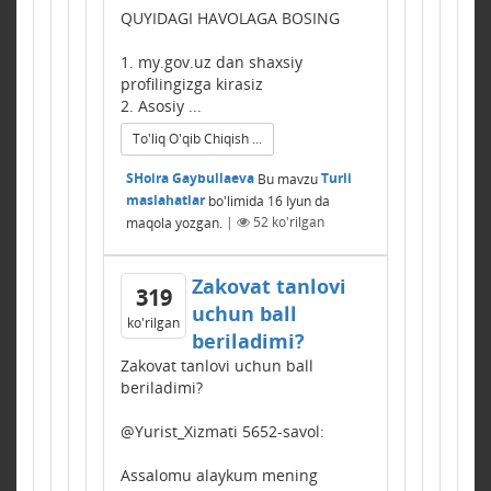
QUYIDAGI HAVOLAGA BOSING
1. my.gov.uz dan shaxsiy
profilingizga kirasiz
2. Asosiy ...
To'liq O'qib Chiqish ...
SHoira Gaybullaeva
Bu mavzu
Turli
maslahatlar
bo'limida
16 Iyun
da
maqola yozgan.
|
52
ko'rilgan
Zakovat tanlovi
319
uchun ball
ko'rilgan
beriladimi?
Zakovat tanlovi uchun ball
beriladimi?
@Yurist_Xizmati 5652-savol:
Assalomu alaykum mening