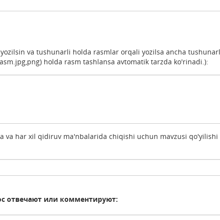
b yozilsin va tushunarli holda rasmlar orqali yozilsa ancha tushunarl
m.jpg,png) holda rasm tashlansa avtomatik tarzda ko'rinadi.):
a va har xil qidiruv ma'nbalarida chiqishi uchun mavzusi qo'yilishi 
ос отвечают или комментируют: