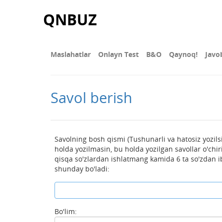
QNBUZ
Maslahatlar
Onlayn Test
В&О
Qaynoq!
Javo
Savol berish
Savolning bosh qismi (Tushunarli va hatosiz yozilsi
holda yozilmasin, bu holda yozilgan savollar o'chirila
qisqa so'zlardan ishlatmang kamida 6 ta so'zdan i
shunday bo'ladi:
Bo'lim: