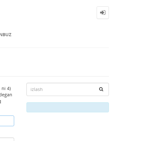
NBUZ
 ni 4)
? degan
q