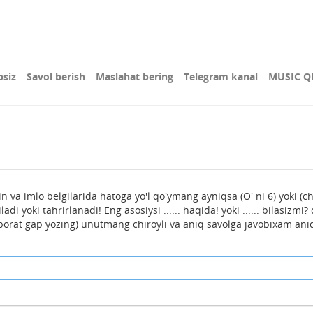
bsiz
Savol berish
Maslahat bering
Telegram kanal
MUSIC Q
n va imlo belgilarida hatoga yo'l qo'ymang ayniqsa (O' ni 6) yoki (ch
di yoki tahrirlanadi! Eng asosiysi ...... haqida! yoki ...... bilasizmi
borat gap yozing) unutmang chiroyli va aniq savolga javobixam ani