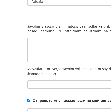
Savolning asosiy qismi (hatosiz va misollar keltiri
bo'ladi! namuna URL: (http:/namuna.uz/namuna_ras
Mavzulari - bu yerga savolni yoki maslahatni saytd
(kamida 3 ta so'z):
Отправьте мне письмо, если на мой вопр