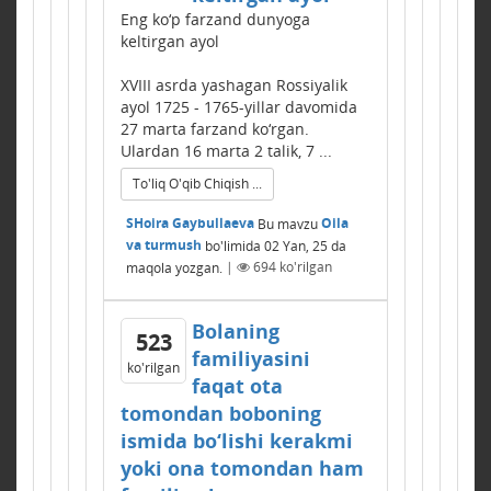
Eng ko‘p farzand dunyoga
keltirgan ayol
XVIII asrda yashagan Rossiyalik
ayol 1725 - 1765-yillar davomida
27 marta farzand ko‘rgan.
Ulardan 16 marta 2 talik, 7 ...
To'liq O'qib Chiqish ...
SHoira Gaybullaeva
Bu mavzu
Oila
va turmush
bo'limida
02 Yan, 25
da
maqola yozgan.
|
694
ko'rilgan
Bolaning
523
familiyasini
ko'rilgan
faqat ota
tomondan boboning
ismida bo‘lishi kerakmi
yoki ona tomondan ham