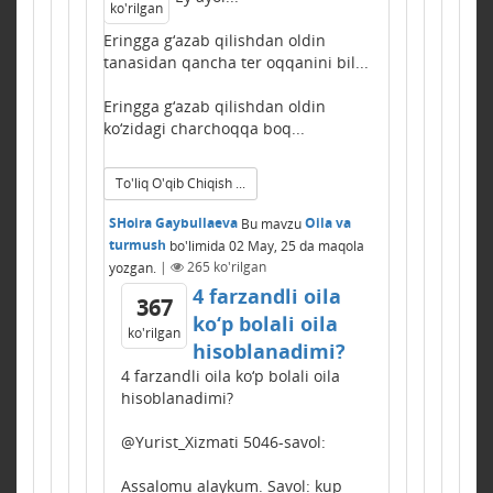
ko'rilgan
Eringga g‘azab qilishdan oldin
tanasidan qancha ter oqqanini bil...
Eringga g‘azab qilishdan oldin
ko‘zidagi charchoqqa boq...
To'liq O'qib Chiqish ...
SHoira Gaybullaeva
Bu mavzu
Oila va
turmush
bo'limida
02 May, 25
da maqola
yozgan.
|
265
ko'rilgan
4 farzandli oila
367
ko‘p bolali oila
ko'rilgan
hisoblanadimi?
4 farzandli oila ko‘p bolali oila
hisoblanadimi?
@Yurist_Xizmati 5046-savol:
Assalomu alaykum. Savol: kup