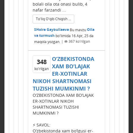
bolali oila ota onasi bulib, 4
nafar farzandi ...
To'liq O'qib Chiqish ...
SHoira Gaybullaeva
Bu mavzu
Oila
va turmush
bo'limida
16 Apr, 25
da
maqola yozgan.
|
367
ko'rilgan
O‘ZBЕKISTONDA
348
XAM BO‘LAJAK
ko'rilgan
ER-XOTINLAR
NIKOH SHARTNOMASI
TUZISHI MUMKINMI ?
O‘ZBЕKISTONDA XAM BO‘LAJAK
ER-XOTINLAR NIKOH
SHARTNOMASI TUZISHI
MUMKINMI ?
⚡️ SAVOL:
O‘zbekistonda xam bo‘lgusi er-