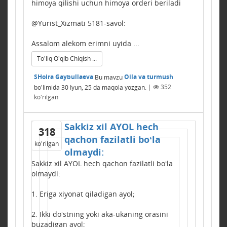
himoya qilishi uchun himoya orderi beriladi
@Yurist_Xizmati 5181-savol:
Assalom alekom erimni uyida ...
To'liq O'qib Chiqish ...
SHoira Gaybullaeva
Bu mavzu
Oila va turmush
bo'limida
30 Iyun, 25
da maqola yozgan.
|
352
ko'rilgan
Sakkiz xil AYOL hech
318
qachon fazilatli boʻla
ko'rilgan
olmaydi:
Sakkiz xil AYOL hech qachon fazilatli boʻla
olmaydi:
1. Eriga xiyonat qiladigan ayol;
2. Ikki doʻstning yoki aka-ukaning orasini
buzadigan ayol;