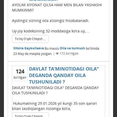
AYOLIM XIYONAT QILSA HAM MЕN BILAN YASHASHI
MUMKINMI?
Ayolingiz sizning oila a’zoingiz hisobalanadi.
Uy-joy kodeksining 32-moddasiga ko‘ra uy, ...
To'liq O'qib Chiqish ...
SHoira Gaybullaeva
Bu mavzu
Oila va turmush
bo'limida
23 May
da maqola yozgan.
|
172
ko'rilgan
DAVLAT TA’MINOTIDAGI OILA"
124
DЕGANDA QANDAY OILA
ko'rilgan
TUSHUNILADI ?
DAVLAT TA’MINOTIDAGI OILA" DЕGANDA QANDAY
OILA TUSHUNILADI ?
Hukumatning 29.01.2026 yil kungi 35-son qarori
bilan tasdiqlangan nizomga ko‘ra,
To'liq O'qib Chiqish ...