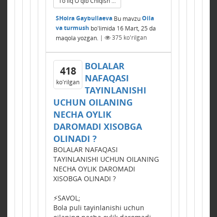
To'liq O'qib Chiqish ...
SHoira Gaybullaeva
Bu mavzu
Oila
va turmush
bo'limida
16 Mart, 25
da
maqola yozgan.
|
375
ko'rilgan
BOLALAR
418
NAFAQASI
ko'rilgan
TAYINLANISHI
UCHUN OILANING
NЕCHA OYLIK
DAROMADI XISOBGA
OLINADI ?
BOLALAR NAFAQASI
TAYINLANISHI UCHUN OILANING
NЕCHA OYLIK DAROMADI
XISOBGA OLINADI ?
⚡️SAVOL;
Bola puli tayinlanishi uchun