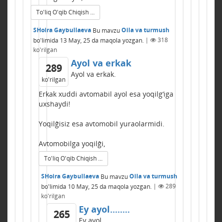
To'liq O'qib Chiqish ...
SHoira Gaybullaeva
Bu mavzu
Oila va turmush
bo'limida
13 May, 25
da maqola yozgan.
|
318
ko'rilgan
Ayol va erkak
289
Ayol va erkak.
ko'rilgan
Erkak xuddi avtomabil ayol esa yoqilg‘iga
uxshaydi!
Yoqilĝisiz esa avtomobil yuraolarmidi.
Avtomobilga yoqilĝi,
To'liq O'qib Chiqish ...
SHoira Gaybullaeva
Bu mavzu
Oila va turmush
bo'limida
10 May, 25
da maqola yozgan.
|
289
ko'rilgan
Ey ayol........
265
Ey ayol...