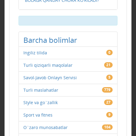
BOLAGA QANDAY CHORA KO‘RILADI?
Barcha bolimlar
Ingiliz tilida
0
Turli qiziqarli maqolalar
21
Savol-Javob Onlayn Servisi
5
Turli maslahatlar
779
Style va go`zallik
27
Sport va fitnes
9
O`zaro munosabatlar
104