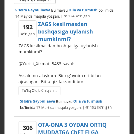
SHoira Gaybullaeva
Bu mavzu
Oila va turmush
bo'limida
14 May
da maqola yozgan.
|
124
ko'rilgan
ZAGS kesilmasdan
192
boshqasiga uylanish
ko'rilgan
mumkinmi?
ZAGS kesilmasdan boshqasiga uylanish
mumkinmi?
@Yurist_Xizmati 5433-savol:
Assalomu alaykum. Bir og‘aynim eri bilan
ajrashgan. Bitta qiz farzandi bor. ...
To'liq O'qib Chiqish ...
SHoira Gaybullaeva
Bu mavzu
Oila va turmush
bo'limida
17 Mart
da maqola yozgan.
|
192
ko'rilgan
OTA-ONA 3 OYDAN ORTIQ
306
MUDDATGA ChЕT ELGA