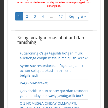
emas, shu jumladan har qanday holatlarida ham javobgarlik o'z
zimangizda.
1
2
3
4
...
17
Keyingisi »
So'ngi yozilgan maslahatlar bilan
tanishing
Fuqaroning o‘ziga tegishli bo‘lgan mulk
auksionga chiqib ketsa, nima qilish kerak?
Ayrim suv resurslaridan foydalanganlik
uchun soliq stabkasi 1 so'm etib
belgilanadi
RAQS bu-harakat,
Qarzdorlik uchun asosiy qarzdan tashqari
yana qanday moliyaviy javobgarlik bor?
QIZ NOMUSGA CHIDAY OLMAYAPTI.