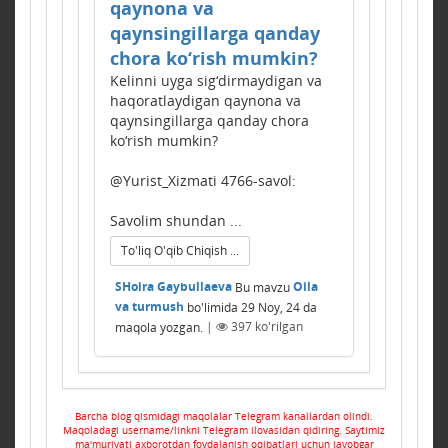
qaynona va
qaynsingillarga qanday
chora ko‘rish mumkin?
Kelinni uyga sig‘dirmaydigan va
haqoratlaydigan qaynona va
qaynsingillarga qanday chora
ko‘rish mumkin?
@Yurist_Xizmati 4766-savol:
Savolim shundan ...
To'liq O'qib Chiqish ...
SHoira Gaybullaeva
Bu mavzu
Oila
va turmush
bo'limida
29 Noy, 24
da
maqola yozgan.
|
397
ko'rilgan
Barcha blog qismidagi maqolalar Telegram kanallardan olindi.
Maqoladagi username/linkni Telegram ilovasidan qidiring. Saytimiz
ma'muriyati axborotdan foydalanish oqibatlari uchun javobgar