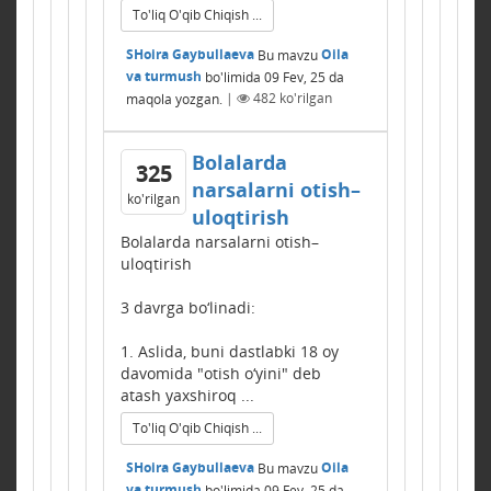
To'liq O'qib Chiqish ...
SHoira Gaybullaeva
Bu mavzu
Oila
va turmush
bo'limida
09 Fev, 25
da
maqola yozgan.
|
482
ko'rilgan
Bolalarda
325
narsalarni otish–
ko'rilgan
uloqtirish
Bolalarda narsalarni otish–
uloqtirish
3 davrga bo‘linadi:
1. Aslida, buni dastlabki 18 oy
davomida "otish o‘yini" deb
atash yaxshiroq ...
To'liq O'qib Chiqish ...
SHoira Gaybullaeva
Bu mavzu
Oila
va turmush
bo'limida
09 Fev, 25
da