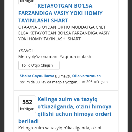
ko'rilgan
KЕTAYOTGAN BO‘LSA
FARZANDIGA VASIY YOKI HOMIY
TAYINLASHI SHART
OTA-ONA 3 OYDAN ORTIQ MUDDATGA ChЕT
ELGA KЕTAYOTGAN BO‘LSA FARZANDIGA VASIY
YOKI HOMIY TAYINLASHI SHART
⚡️SAVOL:
Men yolg‘iz onaman. Yaqinda ishlash ...
To'liq O'qib Chiqish ...
SHoira Gaybullaeva
Bu mavzu
Oila va turmush
bo'limida
03 Fev
da maqola yozgan.
|
306
ko'rilgan
Kelinga zulm va tazyiq
352
o‘tkazilganda, o‘zini himoya
ko'rilgan
qilishi uchun himoya orderi
beriladi
Kelinga zulm va tazyiq o‘tkazilganda, o‘zini