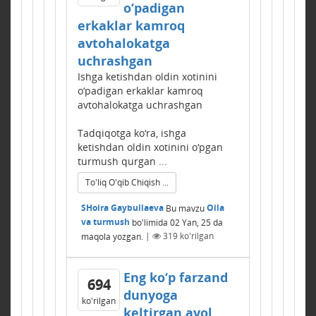
o‘padigan
erkaklar kamroq
avtohalokatga
uchrashgan
Ishga ketishdan oldin xotinini
o‘padigan erkaklar kamroq
avtohalokatga uchrashgan
Tadqiqotga ko‘ra, ishga
ketishdan oldin xotinini o‘pgan
turmush qurgan ...
To'liq O'qib Chiqish ...
SHoira Gaybullaeva
Bu mavzu
Oila
va turmush
bo'limida
02 Yan, 25
da
maqola yozgan.
|
319
ko'rilgan
Eng ko‘p farzand
694
dunyoga
ko'rilgan
keltirgan ayol