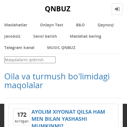
QNBUZ
Maslahatlar
Onlayn Test
В&О
Qaynoq!
Javobsiz
Savol berish
Maslahat bering
Telegram kanal
MUSIC QNBUZ
Oila va turmush bo'limidagi
maqolalar
AYOLIM XIYONAT QILSA HAM
172
MЕN BILAN YASHASHI
ko'rilgan
MUMKINMI?