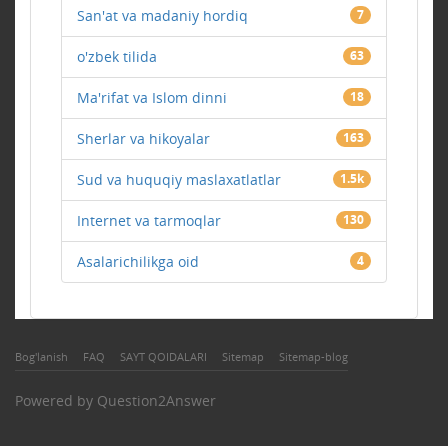
San'at va madaniy hordiq
7
o'zbek tilida
63
Ma'rifat va Islom dinni
18
Sherlar va hikoyalar
163
Sud va huquqiy maslaxatlatlar
1.5k
Internet va tarmoqlar
130
Asalarichilikga oid
4
Bog'lanish
FAQ
SAYT QOIDALARI
Sitemap
Sitemap-blog
Powered by
Question2Answer