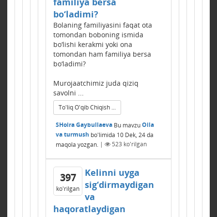
familiya bersa
bo‘ladimi?
Bolaning familiyasini faqat ota
tomondan boboning ismida
bo‘lishi kerakmi yoki ona
tomondan ham familiya bersa
bo‘ladimi?
Murojaatchimiz juda qiziq
savolni ...
To'liq O'qib Chiqish ...
SHoira Gaybullaeva
Bu mavzu
Oila
va turmush
bo'limida
10 Dek, 24
da
maqola yozgan.
|
523
ko'rilgan
Kelinni uyga
397
sig‘dirmaydigan
ko'rilgan
va
haqoratlaydigan