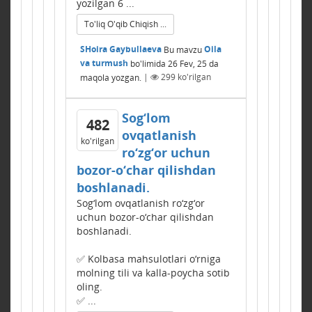
yozilgan 6 ...
To'liq O'qib Chiqish ...
SHoira Gaybullaeva
Bu mavzu
Oila
va turmush
bo'limida
26 Fev, 25
da
maqola yozgan.
|
299
ko'rilgan
Sog‘lom
482
ovqatlanish
ko'rilgan
ro‘zg‘or uchun
bozor-o‘char qilishdan
boshlanadi.
Sog‘lom ovqatlanish ro‘zg‘or
uchun bozor-o‘char qilishdan
boshlanadi.
✅ Kolbasa mahsulotlari o‘rniga
molning tili va kalla-poycha sotib
oling.
✅ ...