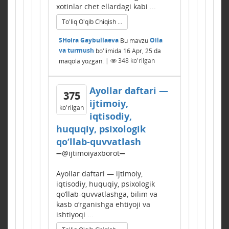
xotinlar chet ellardagi kabi ...
To'liq O'qib Chiqish ...
SHoira Gaybullaeva
Bu mavzu
Oila
va turmush
bo'limida
16 Apr, 25
da
maqola yozgan.
|
348
ko'rilgan
Ayollar daftari —
375
ijtimoiy,
ko'rilgan
iqtisodiy,
huquqiy, psixologik
qo‘llab-quvvatlash
➖@ijtimoiyaxborot➖
Ayollar daftari — ijtimoiy,
iqtisodiy, huquqiy, psixologik
qo‘llab-quvvatlashga, bilim va
kasb o‘rganishga ehtiyoji va
ishtiyoqi ...