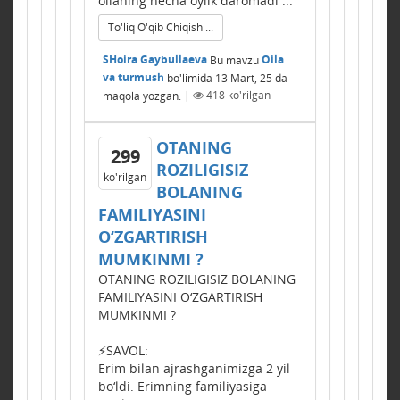
oilaning necha oylik daromadi ...
To'liq O'qib Chiqish ...
SHoira Gaybullaeva
Bu mavzu
Oila
va turmush
bo'limida
13 Mart, 25
da
maqola yozgan.
|
418
ko'rilgan
OTANING
299
ROZILIGISIZ
ko'rilgan
BOLANING
FAMILIYASINI
O‘ZGARTIRISH
MUMKINMI ?
OTANING ROZILIGISIZ BOLANING
FAMILIYASINI O‘ZGARTIRISH
MUMKINMI ?
⚡️SAVOL:
Erim bilan ajrashganimizga 2 yil
bo‘ldi. Erimning familiyasiga