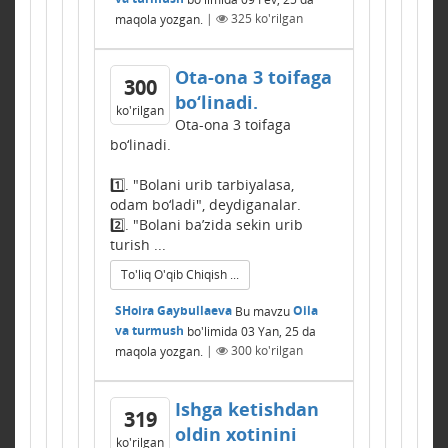
maqola yozgan.
|
325
ko'rilgan
Ota-ona 3 toifaga
300
bo‘linadi.
ko'rilgan
Ota-ona 3 toifaga
bo‘linadi.
1️⃣. "Bolani urib tarbiyalasa,
odam bo‘ladi", deydiganalar.
2️⃣. "Bolani ba’zida sekin urib
turish ...
To'liq O'qib Chiqish ...
SHoira Gaybullaeva
Bu mavzu
Oila
va turmush
bo'limida
03 Yan, 25
da
maqola yozgan.
|
300
ko'rilgan
Ishga ketishdan
319
oldin xotinini
ko'rilgan