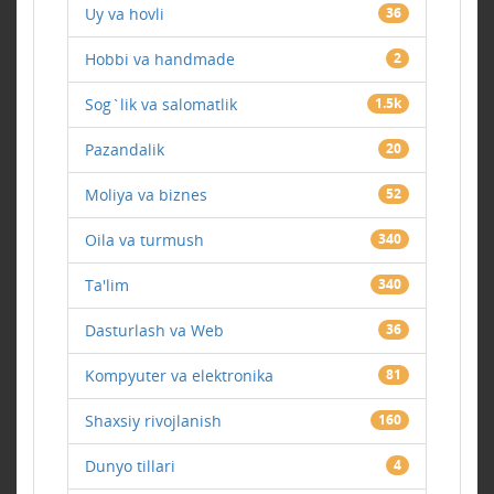
Uy va hovli
36
Hobbi va handmade
2
Sog`lik va salomatlik
1.5k
Pazandalik
20
Moliya va biznes
52
Oila va turmush
340
Ta'lim
340
Dasturlash va Web
36
Kompyuter va elektronika
81
Shaxsiy rivojlanish
160
Dunyo tillari
4