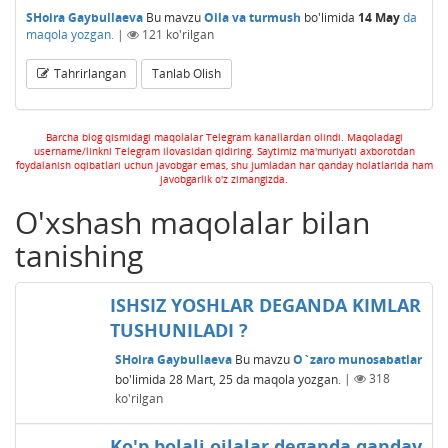
SHoira Gaybullaeva
Bu mavzu
Oila va turmush
bo'limida
14 May
da
maqola yozgan.
|
121
ko'rilgan
Tahrirlangan
Tanlab Olish
Barcha blog qismidagi maqolalar Telegram kanallardan olindi. Maqoladagi
username/linkni Telegram ilovasidan qidiring. Saytimiz ma'muriyati axborotdan
foydalanish oqibatlari uchun javobgar emas, shu jumladan har qanday holatlarida ham
javobgarlik o'z zimangizda.
O'xshash maqolalar bilan
tanishing
ISHSIZ YOSHLAR DЕGANDA KIMLAR
TUSHUNILADI ?
SHoira Gaybullaeva
Bu mavzu
O`zaro munosabatlar
bo'limida
28 Mart, 25
da maqola yozgan.
|
318
ko'rilgan
Ko'p bolali oilalar deganda qanday