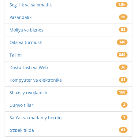
Sog`lik va salomatlik
1.5k
Pazandalik
20
Moliya va biznes
52
Oila va turmush
340
Ta'lim
340
Dasturlash va Web
36
Kompyuter va elektronika
81
Shaxsiy rivojlanish
160
Dunyo tillari
4
San'at va madaniy hordiq
7
o'zbek tilida
63