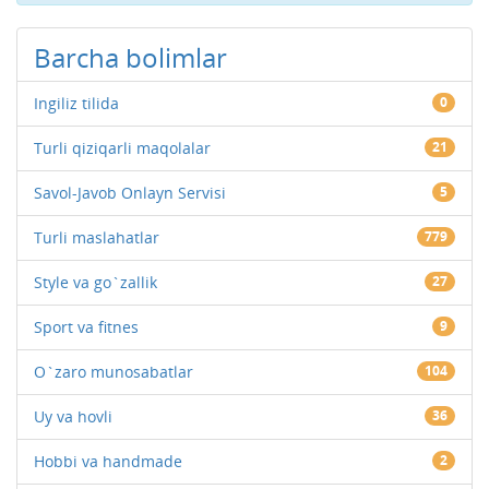
Barcha bolimlar
Ingiliz tilida
0
Turli qiziqarli maqolalar
21
Savol-Javob Onlayn Servisi
5
Turli maslahatlar
779
Style va go`zallik
27
Sport va fitnes
9
O`zaro munosabatlar
104
Uy va hovli
36
Hobbi va handmade
2