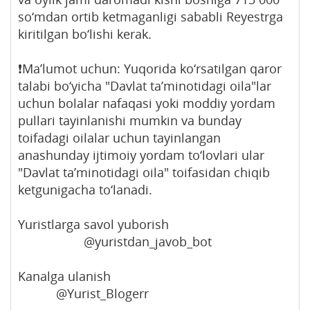
so‘mdan ortib ketmaganligi sababli Reyestrga
kiritilgan bo‘lishi kerak.
❗️Ma’lumot uchun: Yuqorida ko‘rsatilgan qaror
talabi bo‘yicha "Davlat ta’minotidagi oila"lar
uchun bolalar nafaqasi yoki moddiy yordam
pullari tayinlanishi mumkin va bunday
toifadagi oilalar uchun tayinlangan
anashunday ijtimoiy yordam to‘lovlari ular
"Davlat ta’minotidagi oila" toifasidan chiqib
ketgunigacha to‘lanadi.
Yuristlarga savol yuborish
@yuristdan_javob_bot
Kanalga ulanish
@Yurist_Blogerr