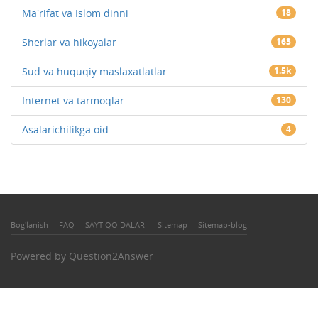
Ma'rifat va Islom dinni
18
Sherlar va hikoyalar
163
Sud va huquqiy maslaxatlatlar
1.5k
Internet va tarmoqlar
130
Asalarichilikga oid
4
Bog'lanish
FAQ
SAYT QOIDALARI
Sitemap
Sitemap-blog
Powered by
Question2Answer