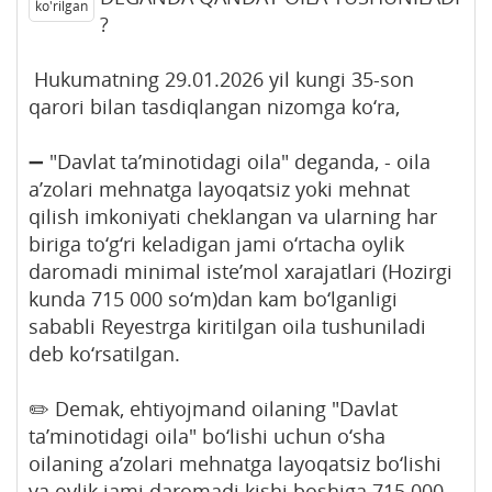
ko'rilgan
?
Hukumatning 29.01.2026 yil kungi 35-son
qarori bilan tasdiqlangan nizomga ko‘ra,
➖ "Davlat ta’minotidagi oila" deganda, - oila
a’zolari mehnatga layoqatsiz yoki mehnat
qilish imkoniyati cheklangan va ularning har
biriga to‘g‘ri keladigan jami o‘rtacha oylik
daromadi minimal iste’mol xarajatlari (Hozirgi
kunda 715 000 so‘m)dan kam bo‘lganligi
sababli Reyestrga kiritilgan oila tushuniladi
deb ko‘rsatilgan.
✏️ Demak, ehtiyojmand oilaning "Davlat
ta’minotidagi oila" bo‘lishi uchun o‘sha
oilaning a’zolari mehnatga layoqatsiz bo‘lishi
va oylik jami daromadi kishi boshiga 715 000