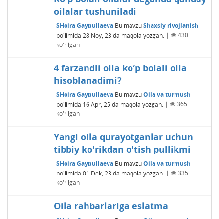
oilalar tushuniladi
SHoira Gaybullaeva
Bu mavzu
Shaxsiy rivojlanish
bo'limida
28 Noy, 23
da maqola yozgan.
|
430
ko'rilgan
4 farzandli oila ko‘p bolali oila
hisoblanadimi?
SHoira Gaybullaeva
Bu mavzu
Oila va turmush
bo'limida
16 Apr, 25
da maqola yozgan.
|
365
ko'rilgan
Yangi oila qurayotganlar uchun
tibbiy ko'rikdan o'tish pullikmi
SHoira Gaybullaeva
Bu mavzu
Oila va turmush
bo'limida
01 Dek, 23
da maqola yozgan.
|
335
ko'rilgan
Oila rahbarlariga eslatma