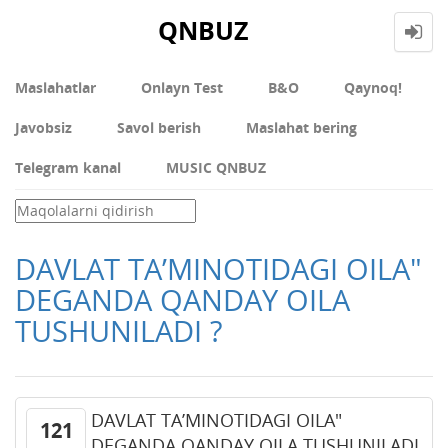
QNBUZ
Maslahatlar
Onlayn Test
В&О
Qaynoq!
Javobsiz
Savol berish
Maslahat bering
Telegram kanal
MUSIC QNBUZ
DAVLAT TA’MINOTIDAGI OILA"
DЕGANDA QANDAY OILA
TUSHUNILADI ?
DAVLAT TA’MINOTIDAGI OILA"
121
DЕGANDA QANDAY OILA TUSHUNILADI