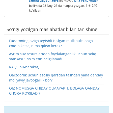
SHoira Gaybullaeva
Bu mavzu
Oila va turmush
bo'limida
28 Noy, 23
da maqola yozgan.
|
240
ko'rilgan
So'ngi yozilgan maslahatlar bilan tanishing
Fuqaroning o‘ziga tegishli bo‘lgan mulk auksionga
chiqib ketsa, nima qilish kerak?
Ayrim suv resurslaridan foydalanganlik uchun soliq
stabkasi 1 so'm etib belgilanadi
RAQS bu-harakat,
Qarzdorlik uchun asosiy qarzdan tashqari yana qanday
moliyaviy javobgarlik bor?
QIZ NOMUSGA CHIDAY OLMAYAPTI. BOLAGA QANDAY
CHORA KO‘RILADI?