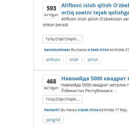
Alifboni isloh qilish Oʻzb
593
ortiq soatni tejab qolish
ko'rilgan
Alifboni isloh qilish Oʻzbekiston xa
imkon beradi
To'liq O'qib Chiqish ...
kamoltukhtaev
Bu mavzu
o'zbek tilida
bo'limida
21
alifboni
isloh
qilish
Навоийда 5000 квадрат 
468
Навоийда 5000 квадрат метрлик I
ko'rilgan
Ўзбекистон Республикаси ...
To'liq O'qib Chiqish ...
Hacker01
Bu mavzu
o'zbek tilida
bo'limida
17 May, 
yangilik