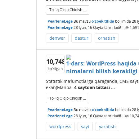
To'liq O'qib Chiqish ...
PearleneLege
Bu mavzu
o'zbek tilida
bo'limida
28 I
PearleneLege
28 Iyun, 16
Qayta tahrirladi!
|
1,69
denwer
dastur
ornatish
10,748
1-dars: WordPress haqid
ko'rilgan
nimalarni bilish kerakligi
Statistik ma’lumotlarga qaraganda, CMS sayt
ekan(Manba:
4 saytdan bittasi ...
To'liq O'qib Chiqish ...
PearleneLege
Bu mavzu
o'zbek tilida
bo'limida
28 I
PearleneLege
28 Iyun, 16
Qayta tahrirladi!
|
10,7
wordpress
sayt
yaratish