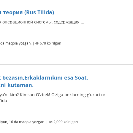
теория (Rus Tilida)
х операционной системы, содержащая ...
da maqola yozgan.
|
678
ko'rilgan
k bezasin,Erkaklarnikini esa Soat.
izni kutaman.
’ni kim? Kimsan O’zbek! O’ziga beklarning g’ururi or-
ida ...
 Iyun, 16
da maqola yozgan.
|
2,099
ko'rilgan