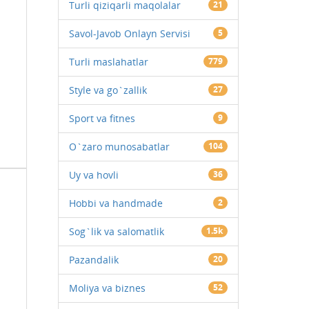
Turli qiziqarli maqolalar
21
Savol-Javob Onlayn Servisi
5
Turli maslahatlar
779
Style va go`zallik
27
Sport va fitnes
9
O`zaro munosabatlar
104
Uy va hovli
36
Hobbi va handmade
2
Sog`lik va salomatlik
1.5k
Pazandalik
20
Moliya va biznes
52