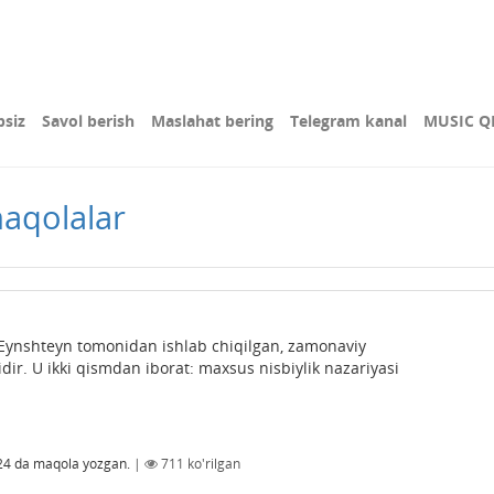
bsiz
Savol berish
Maslahat bering
Telegram kanal
MUSIC Q
maqolalar
t Eynshteyn tomonidan ishlab chiqilgan, zamonaviy
idir. U ikki qismdan iborat: maxsus nisbiylik nazariyasi
24
da maqola yozgan.
|
711
ko'rilgan