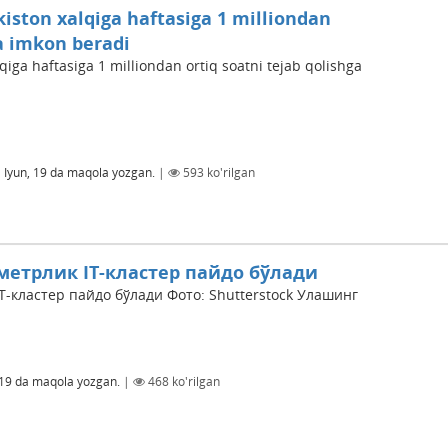
ekiston xalqiga haftasiga 1 milliondan
ga imkon beradi
lqiga haftasiga 1 milliondan ortiq soatni tejab qolishga
 Iyun, 19
da maqola yozgan.
|
593
ko'rilgan
метрлик IT-кластер пайдо бўлади
T-кластер пайдо бўлади Фото: Shutterstock Улашинг
19
da maqola yozgan.
|
468
ko'rilgan