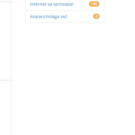
Internet va tarmoqlar
130
Asalarichilikga oid
4