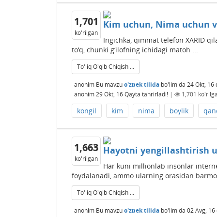
1,701
Kim uchun, Nima uchun v
ko'rilgan
Ingichka, qimmat telefon XARID qilam
to‘q, chunki g‘ilofning ichidagi matoh ...
To'liq O'qib Chiqish ...
anonim
Bu mavzu
o'zbek tilida
bo'limida
24 Okt, 16
anonim
29 Okt, 16
Qayta tahrirladi!
|
1,701
ko'rilg
kongil
kim
nima
boylik
qan
1,663
Hayotni yengillashtirish 
ko'rilgan
Har kuni millionlab insonlar inter
foydalanadi, ammo ularning orasidan barmoq
To'liq O'qib Chiqish ...
anonim
Bu mavzu
o'zbek tilida
bo'limida
02 Avg, 16