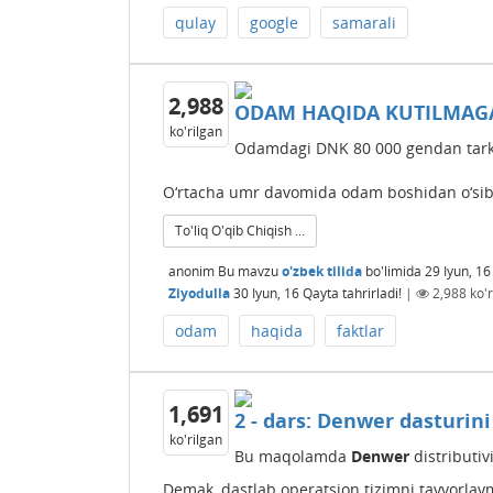
qulay
google
samarali
2,988
ODAM HAQIDA KUTILMAG
ko'rilgan
Odamdagi DNK 80 000 gendan tark
O‘rtacha umr davomida odam boshidan o‘sib c
To'liq O'qib Chiqish ...
anonim
Bu mavzu
o'zbek tilida
bo'limida
29 Iyun, 16
Ziyodulla
30 Iyun, 16
Qayta tahrirladi!
|
2,988
ko'r
odam
haqida
faktlar
1,691
2 - dars: Denwer dasturin
ko'rilgan
Bu maqolamda
Denwer
distributiv
Demak, dastlab operatsion tizimni tayyorlaymi