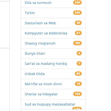
Oila va turmush
340
Ta'lim
340
Dasturlash va Web
36
Kompyuter va elektronika
81
Shaxsiy rivojlanish
160
Dunyo tillari
4
San'at va madaniy hordiq
7
o'zbek tilida
63
Ma'rifat va Islom dinni
18
Sherlar va hikoyalar
163
Sud va huquqiy maslaxatlatlar
1.5k