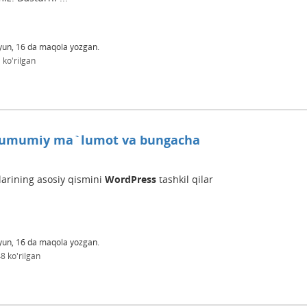
yun, 16
da maqola yozgan.
1
ko'rilgan
a umumiy ma`lumot va bungacha
larining asosiy qismini
WordPress
tashkil qilar
yun, 16
da maqola yozgan.
48
ko'rilgan