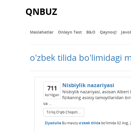
QNBUZ
Maslahatlar
Onlayn Test
В&О
Qaynoq!
Javo
o'zbek tilida bo'limidagi 
Nisbiylik nazariyasi
711
Nisbiylik nazariyasi, asosan Alber
ko'rilgan
fizikaning asosiy tamoyillaridan bir
va ...
To'liq O'qib Chiqish ...
Ziyodulla
Bu mavzu
o'zbek tilida
bo'limida
02 Avg, 