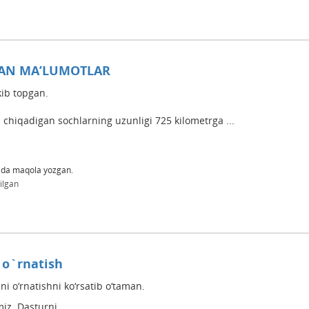
AN MA’LUMOTLAR
ib topgan.
hiqadigan sochlarning uzunligi 725 kilometrga ...
da maqola yozgan.
ilgan
i o`rnatish
ini o‘rnatishni ko‘rsatib o‘taman.
z. Dasturni ...