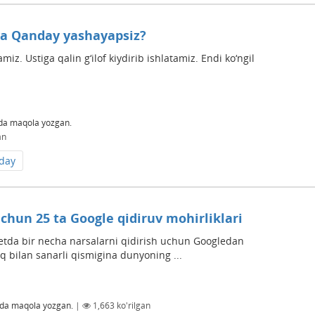
a Qanday yashayapsiz?
iz. Ustiga qalin g‘ilof kiydirib ishlatamiz. Endi ko‘ngil
da maqola yozgan.
an
day
uchun 25 ta Google qidiruv mohirliklari
netda bir necha narsalarni qidirish uchun Googledan
 bilan sanarli qismigina dunyoning ...
da maqola yozgan.
|
1,663
ko'rilgan