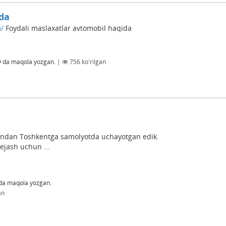
ida
/
Foydali maslaxatlar avtomobil haqida
9
da maqola yozgan.
|
756
ko'rilgan
andan Toshkentga samolyotda uchayotgan edik.
ejash uchun ...
da maqola yozgan.
an