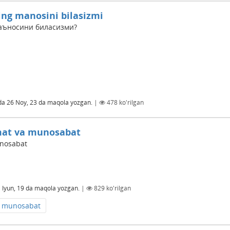
ng manosini bilasizmi
ъносини биласизми?
da
26 Noy, 23
da maqola yozgan.
|
478
ko'rilgan
rmat va munosabat
unosabat
 Iyun, 19
da maqola yozgan.
|
829
ko'rilgan
munosabat