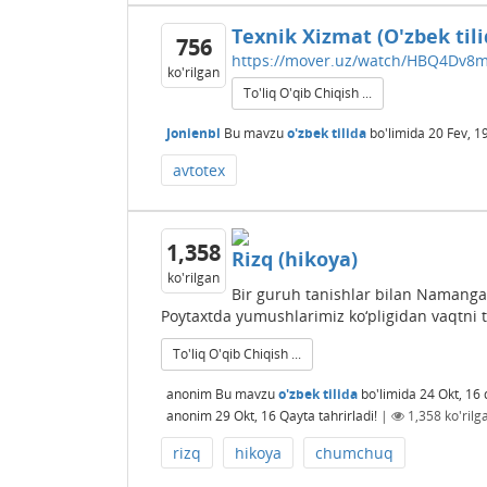
Texnik Xizmat (O'zbek til
756
https://mover.uz/watch/HBQ4Dv8m
ko'rilgan
To'liq O'qib Chiqish ...
Jonienbl
Bu mavzu
o'zbek tilida
bo'limida
20 Fev, 1
avtotex
1,358
Rizq (hikoya)
ko'rilgan
Bir guruh tanishlar bilan Namang
Poytaxtda yumushlarimiz ko‘pligidan vaqtni t
To'liq O'qib Chiqish ...
anonim
Bu mavzu
o'zbek tilida
bo'limida
24 Okt, 16
anonim
29 Okt, 16
Qayta tahrirladi!
|
1,358
ko'rilg
rizq
hikoya
chumchuq