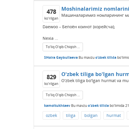
Moshinalarimiz nomlarini
478
Машиналаримиз номларининг ма
ko'rilgan
Daewoo – Бепоён коинот (корейсча);
Nexia ...
To'liq O'qib Chiqish ...
SHoira Gaybullaeva
Bu mavzu
o'zbek tilida
bo'limi
O'zbek tiliga bo'lgan hu
829
O'zbek tiliga bo'lgan hurmat va m
ko'rilgan
To'liq O'qib Chiqish ...
kamoltukhtaev
Bu mavzu
o'zbek tilida
bo'limida
21
ozbek
tiliga
bolgan
hurmat