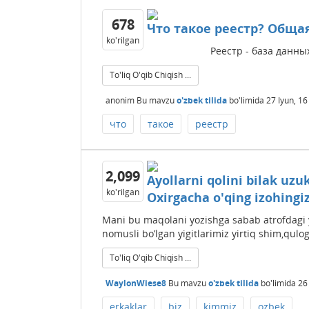
678
Что такое реестр? Общая 
ko'rilgan
Реестр - база данны
To'liq O'qib Chiqish ...
anonim
Bu mavzu
o'zbek tilida
bo'limida
27 Iyun, 16
что
такое
реестр
2,099
Ayollarni qolini bilak uzu
ko'rilgan
Oxirgacha o'qing izohing
Mani bu maqolani yozishga sabab atrofdagi ya
nomusli bo’lgan yigitlarimiz yirtiq shim,qulog’
To'liq O'qib Chiqish ...
WaylonWiese8
Bu mavzu
o'zbek tilida
bo'limida
26
erkaklar
biz
kimmiz
ozbek