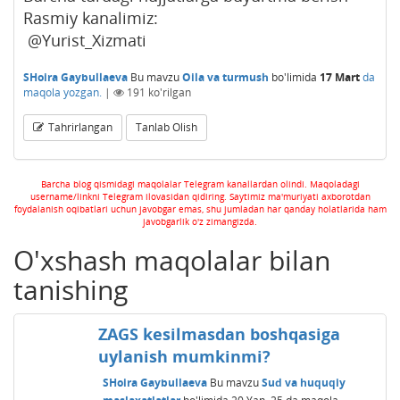
Rasmiy kanalimiz:
@Yurist_Xizmati
SHoira Gaybullaeva
Bu mavzu
Oila va turmush
bo'limida
17 Mart
da
maqola yozgan.
|
191
ko'rilgan
Tahrirlangan
Tanlab Olish
Barcha blog qismidagi maqolalar Telegram kanallardan olindi. Maqoladagi
username/linkni Telegram ilovasidan qidiring. Saytimiz ma'muriyati axborotdan
foydalanish oqibatlari uchun javobgar emas, shu jumladan har qanday holatlarida ham
javobgarlik o'z zimangizda.
O'xshash maqolalar bilan
tanishing
ZAGS kesilmasdan boshqasiga
uylanish mumkinmi?
SHoira Gaybullaeva
Bu mavzu
Sud va huquqiy
maslaxatlatlar
bo'limida
20 Yan, 25
da maqola