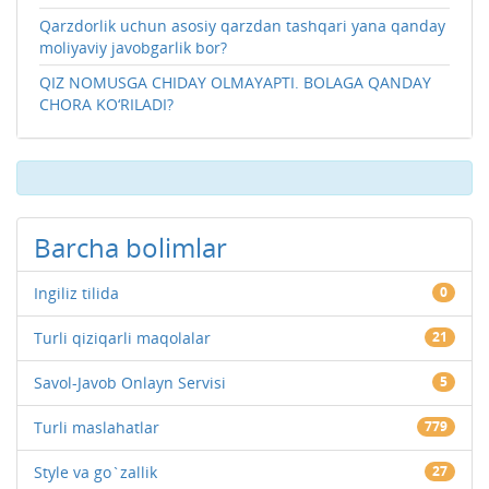
Qarzdorlik uchun asosiy qarzdan tashqari yana qanday
moliyaviy javobgarlik bor?
QIZ NOMUSGA CHIDAY OLMAYAPTI. BOLAGA QANDAY
CHORA KO‘RILADI?
Barcha bolimlar
Ingiliz tilida
0
Turli qiziqarli maqolalar
21
Savol-Javob Onlayn Servisi
5
Turli maslahatlar
779
Style va go`zallik
27