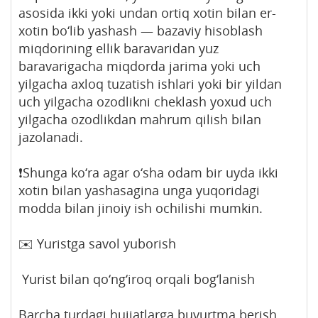
asosida ikki yoki undan ortiq xotin bilan er-
xotin bo‘lib yashash — bazaviy hisoblash
miqdorining ellik baravaridan yuz
baravarigacha miqdorda jarima yoki uch
yilgacha axloq tuzatish ishlari yoki bir yildan
uch yilgacha ozodlikni cheklash yoxud uch
yilgacha ozodlikdan mahrum qilish bilan
jazolanadi.
❗️Shunga ko‘ra agar o‘sha odam bir uyda ikki
xotin bilan yashasagina unga yuqoridagi
modda bilan jinoiy ish ochilishi mumkin.
✉️ Yuristga savol yuborish
Yurist bilan qo‘ng‘iroq orqali bog‘lanish
Barcha turdagi hujjatlarga buyurtma berish