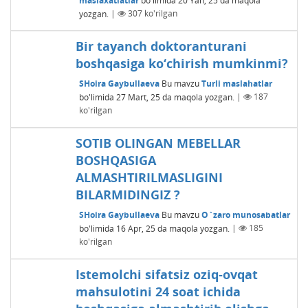
yozgan.
|
307
ko'rilgan
Bir tayanch doktoranturani
boshqasiga ko‘chirish mumkinmi?
SHoira Gaybullaeva
Bu mavzu
Turli maslahatlar
bo'limida
27 Mart, 25
da maqola yozgan.
|
187
ko'rilgan
SOTIB OLINGAN MЕBЕLLAR
BOSHQASIGA
ALMASHTIRILMASLIGINI
BILARMIDINGIZ ?
SHoira Gaybullaeva
Bu mavzu
O`zaro munosabatlar
bo'limida
16 Apr, 25
da maqola yozgan.
|
185
ko'rilgan
Istemolchi sifatsiz oziq-ovqat
mahsulotini 24 soat ichida