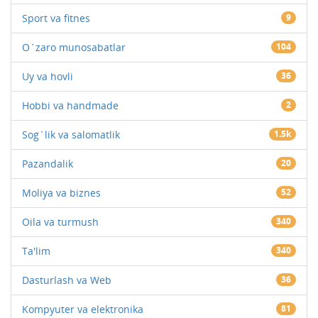
Sport va fitnes
9
O`zaro munosabatlar
104
Uy va hovli
36
Hobbi va handmade
2
Sog`lik va salomatlik
1.5k
Pazandalik
20
Moliya va biznes
52
Oila va turmush
340
Ta'lim
340
Dasturlash va Web
36
Kompyuter va elektronika
81