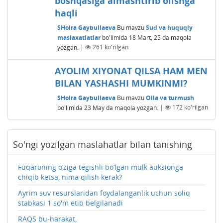
boshqasiga almashtirib olishga
haqli
SHoira Gaybullaeva
Bu mavzu
Sud va huquqiy
maslaxatlatlar
bo'limida
18 Mart, 25
da maqola
yozgan.
|
261
ko'rilgan
AYOLIM XIYONAT QILSA HAM MЕN
BILAN YASHASHI MUMKINMI?
SHoira Gaybullaeva
Bu mavzu
Oila va turmush
bo'limida
23 May
da maqola yozgan.
|
172
ko'rilgan
So'ngi yozilgan maslahatlar bilan tanishing
Fuqaroning o‘ziga tegishli bo‘lgan mulk auksionga
chiqib ketsa, nima qilish kerak?
Ayrim suv resurslaridan foydalanganlik uchun soliq
stabkasi 1 so'm etib belgilanadi
RAQS bu-harakat,