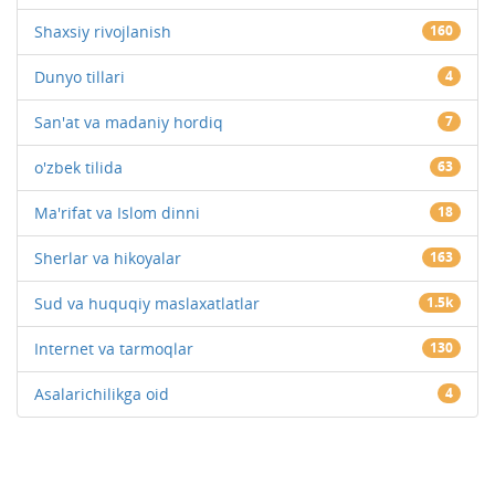
Shaxsiy rivojlanish
160
Dunyo tillari
4
San'at va madaniy hordiq
7
o'zbek tilida
63
Ma'rifat va Islom dinni
18
Sherlar va hikoyalar
163
Sud va huquqiy maslaxatlatlar
1.5k
Internet va tarmoqlar
130
Asalarichilikga oid
4