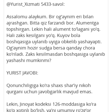
@Yurist_Xizmati 5433-savol:
Assalomu alaykum. Bir og‘aynim eri bilan
ajrashgan. Bitta qiz farzandi bor. Alumentga
topshirgan. Lekin hali alument to‘lagani yo‘q.
Hali zaks kesilgani yo‘q. Kuyov bola
boshqasiga uylanib uyiga obkelib yashayapti.
Og‘aynim hozir sudga bersa qanday chora
ko‘riladi. Zaks kesilmasdan boshqasiga uylanib
yashashi mumkinmi?
YURIST JAVOBI:
Qonunchiligiga ko‘ra shaxs shar’iy nikoh
qurgani uchun javobgarlik mavjud emas.
Lekin, Jinoyat kodeksi 126-moddasiga ko‘ra
ko‘p xotinli bo‘lish, ya’ni umumiy ro‘zg‘or