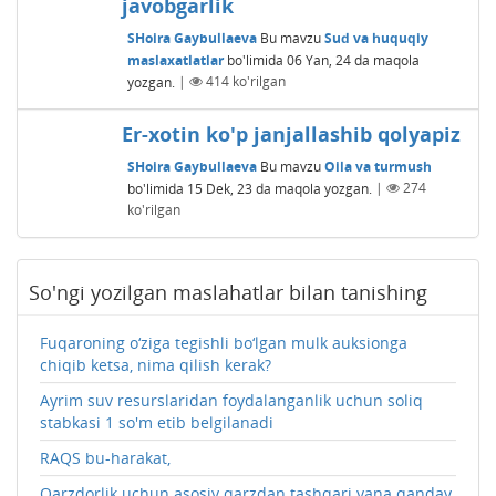
javobgarlik
SHoira Gaybullaeva
Bu mavzu
Sud va huquqiy
maslaxatlatlar
bo'limida
06 Yan, 24
da maqola
yozgan.
|
414
ko'rilgan
Er-xotin ko'p janjallashib qolyapiz
SHoira Gaybullaeva
Bu mavzu
Oila va turmush
bo'limida
15 Dek, 23
da maqola yozgan.
|
274
ko'rilgan
So'ngi yozilgan maslahatlar bilan tanishing
Fuqaroning o‘ziga tegishli bo‘lgan mulk auksionga
chiqib ketsa, nima qilish kerak?
Ayrim suv resurslaridan foydalanganlik uchun soliq
stabkasi 1 so'm etib belgilanadi
RAQS bu-harakat,
Qarzdorlik uchun asosiy qarzdan tashqari yana qanday