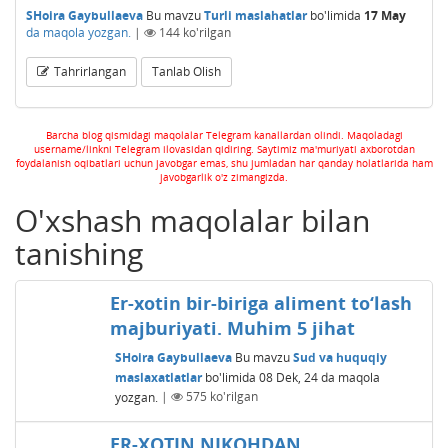
SHoira Gaybullaeva
Bu mavzu
Turli maslahatlar
bo'limida
17 May
da maqola yozgan.
|
144
ko'rilgan
Tahrirlangan
Tanlab Olish
Barcha blog qismidagi maqolalar Telegram kanallardan olindi. Maqoladagi
username/linkni Telegram ilovasidan qidiring. Saytimiz ma'muriyati axborotdan
foydalanish oqibatlari uchun javobgar emas, shu jumladan har qanday holatlarida ham
javobgarlik o'z zimangizda.
O'xshash maqolalar bilan
tanishing
Er-xotin bir-biriga aliment to‘lash
majburiyati. Muhim 5 jihat
SHoira Gaybullaeva
Bu mavzu
Sud va huquqiy
maslaxatlatlar
bo'limida
08 Dek, 24
da maqola
yozgan.
|
575
ko'rilgan
ER-XOTIN NIKOHDAN