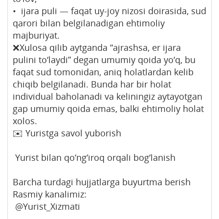
• ijara puli — faqat uy-joy nizosi doirasida, sud
qarori bilan belgilanadigan ehtimoliy
majburiyat.
❌Xulosa qilib aytganda “ajrashsa, er ijara
pulini to‘laydi” degan umumiy qoida yo‘q, bu
faqat sud tomonidan, aniq holatlardan kelib
chiqib belgilanadi. Bunda har bir holat
individual baholanadi va keliningiz aytayotgan
gap umumiy qoida emas, balki ehtimoliy holat
xolos.
✉️ Yuristga savol yuborish
Yurist bilan qo‘ng‘iroq orqali bog‘lanish
Barcha turdagi hujjatlarga buyurtma berish
Rasmiy kanalimiz:
@Yurist_Xizmati