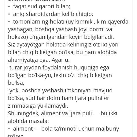
• faqat sud qarori bilan;
• aniq sharoitlardan kelib chiqib;
• tomonlarning holati (uy kimniki, kim qayerda
yashagan, boshqa yashash joyi bormi va
hokazo) o‘rganilgandan keyin belgilanadi.
Siz aytayotgan holatda keliningiz o‘z ixtiyori
bilan chiqib ketgan bo‘lsa, bu ham alohida
ahamiyatga ega. Agar u:
turar joydan foydalanish huquqiga ega
bo‘lgan bo‘lsa-yu, lekin o‘zi chiqib ketgan
bo‘lsa;
yoki boshqa yashash imkoniyati mavjud
bo‘lsa, sud har doim ham ijara pulini er
zimmasiga yuklamaydi.
Shuningdek, aliment va ijara puli — bu ikki
alohida masala:
• aliment — bola ta’minoti uchun majburiy
to‘lov;