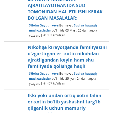
AJRATILAYOTGANIDA SUD
TOMONIDAN HAL ETILISHI KЕRAK
BO‘LGAN MASALALAR:
SHoira Gaybullaeva
Bu mavzu
Sud va huquqiy
maslaxatlatlar
bo'limida
03 Mart, 25
da maqola
yozgan.
|
303
ko'rilgan
Nikohga kirayotganda familiyasini
o'zgartirgan er- xotin nikohdan
ajratilgandan keyin ham shu
familiyada qolishga haqli
SHoira Gaybullaeva
Bu mavzu
Sud va huquqiy
maslaxatlatlar
bo'limida
25 Iyun, 24
da maqola
yozgan.
|
457
ko'rilgan
Ikki yoki undan ortiq xotin bilan
er-xotin bo'lib yashashni targ'ib
qilganlik uchun mamuriy