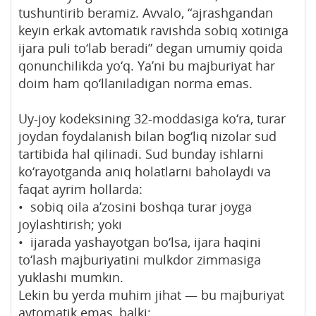
tushuntirib beramiz. Avvalo, “ajrashgandan
keyin erkak avtomatik ravishda sobiq xotiniga
ijara puli to‘lab beradi” degan umumiy qoida
qonunchilikda yo‘q. Ya’ni bu majburiyat har
doim ham qo‘llaniladigan norma emas.
Uy-joy kodeksining 32-moddasiga ko‘ra, turar
joydan foydalanish bilan bog‘liq nizolar sud
tartibida hal qilinadi. Sud bunday ishlarni
ko‘rayotganda aniq holatlarni baholaydi va
faqat ayrim hollarda:
• sobiq oila a’zosini boshqa turar joyga
joylashtirish; yoki
• ijarada yashayotgan bo‘lsa, ijara haqini
to‘lash majburiyatini mulkdor zimmasiga
yuklashi mumkin.
Lekin bu yerda muhim jihat — bu majburiyat
avtomatik emas, balki: