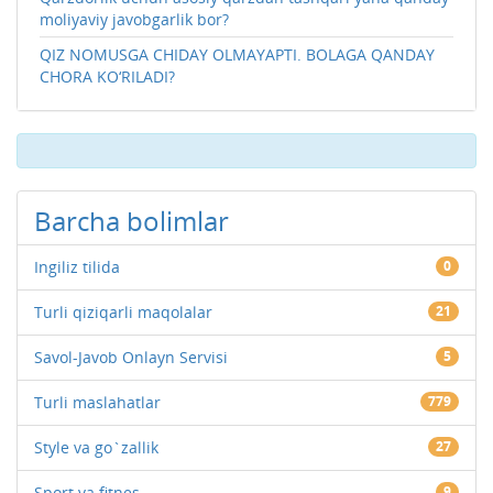
moliyaviy javobgarlik bor?
QIZ NOMUSGA CHIDAY OLMAYAPTI. BOLAGA QANDAY
CHORA KO‘RILADI?
Barcha bolimlar
Ingiliz tilida
0
Turli qiziqarli maqolalar
21
Savol-Javob Onlayn Servisi
5
Turli maslahatlar
779
Style va go`zallik
27
Sport va fitnes
9