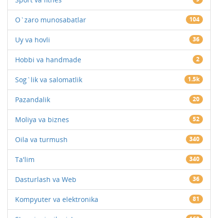
O`zaro munosabatlar
104
Uy va hovli
36
Hobbi va handmade
2
Sog`lik va salomatlik
1.5k
Pazandalik
20
Moliya va biznes
52
Oila va turmush
340
Ta'lim
340
Dasturlash va Web
36
Kompyuter va elektronika
81