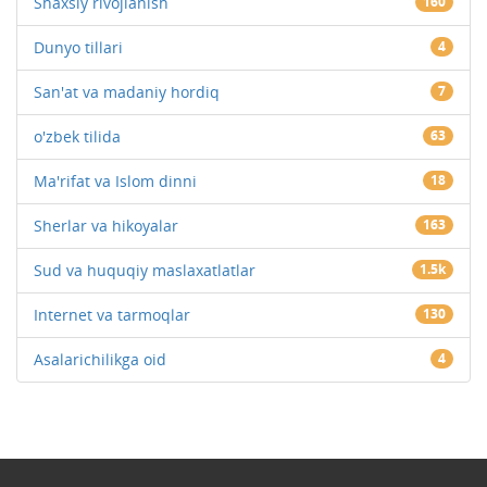
Shaxsiy rivojlanish
160
Dunyo tillari
4
San'at va madaniy hordiq
7
o'zbek tilida
63
Ma'rifat va Islom dinni
18
Sherlar va hikoyalar
163
Sud va huquqiy maslaxatlatlar
1.5k
Internet va tarmoqlar
130
Asalarichilikga oid
4