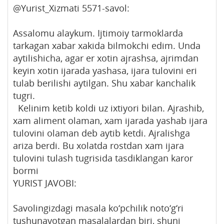
@Yurist_Xizmati 5571-savol:
Assalomu alaykum. Ijtimoiy tarmoklarda
tarkagan xabar xakida bilmokchi edim. Unda
aytilishicha, agar er xotin ajrashsa, ajrimdan
keyin xotin ijarada yashasa, ijara tulovini eri
tulab berilishi aytilgan. Shu xabar kanchalik
tugri.
Kelinim ketib koldi uz ixtiyori bilan. Ajrashib,
xam aliment olaman, xam ijarada yashab ijara
tulovini olaman deb aytib ketdi. Ajralishga
ariza berdi. Bu xolatda rostdan xam ijara
tulovini tulash tugrisida tasdiklangan karor
bormi
YURIST JAVOBI:
Savolingizdagi masala ko‘pchilik noto‘g‘ri
tushunayotgan masalalardan biri, shuni