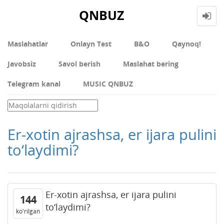
QNBUZ
Maslahatlar
Onlayn Test
В&О
Qaynoq!
Javobsiz
Savol berish
Maslahat bering
Telegram kanal
MUSIC QNBUZ
Er-xotin ajrashsa, er ijara pulini
to‘laydimi?
Er-xotin ajrashsa, er ijara pulini
144
to‘laydimi?
ko'rilgan