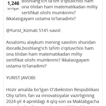
Boshlang'ich ta'lim o'qituvchisi ham
1,246
ona tilidan ham matematikadan milliy
ko'rilgan
sertifikat olishi mumkinmi?
Ikkalasigayam ustama to'lanadimi?
@Yurist_Xizmati 5141-savol:
Assalomu alaykum mening savolim shundan
iboratki,boshlangʻich taʼlim oʻqituvchisi ham
ona tilidan ham matematikadan milliy
sertifikat olishi mumkinmi? Ikkalasigayam
ustama toʻlanadimi?
YURIST JAVOBI:
Hozir amalda boʻlgan Oʻzbekiston Respublikasi
Oliy taʼlim, fan va innovatsiyalar vazirligining
2024-yil 4-apreldagi 4-q/q-son va Maktabgacha