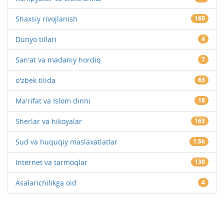
Shaxsiy rivojlanish
160
Dunyo tillari
4
San'at va madaniy hordiq
7
o'zbek tilida
63
Ma'rifat va Islom dinni
18
Sherlar va hikoyalar
163
Sud va huquqiy maslaxatlatlar
1.5k
Internet va tarmoqlar
130
Asalarichilikga oid
4