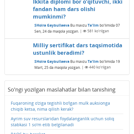
Ikkita diplomi bor o‘qituvchi, ikki
fandan ham dars olishi
mumkinmi?
SHoira Gaybullaeva
Bu mavzu
Ta'lim
bo'limida
07
Sen, 24
da maqola yozgan.
|
581
ko'rilgan
Milliy sertifikat dars taqsimotida
ustunlik beradimi?
SHoira Gaybullaeva
Bu mavzu
Ta'lim
bo'limida
19
Mart, 25
da maqola yozgan.
|
440
ko'rilgan
So'ngi yozilgan maslahatlar bilan tanishing
Fuqaroning o‘ziga tegishli bo‘lgan mulk auksionga
chiqib ketsa, nima qilish kerak?
Ayrim suv resurslaridan foydalanganlik uchun soliq
stabkasi 1 so'm etib belgilanadi