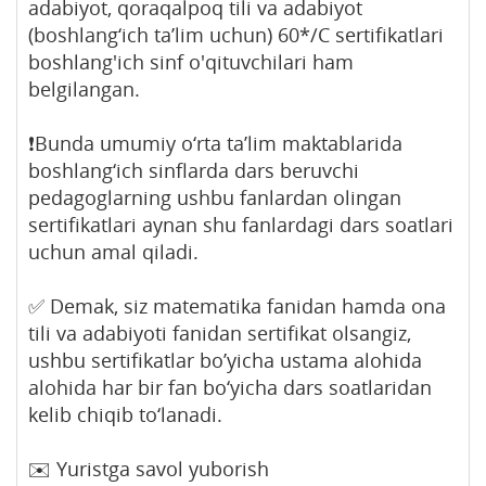
adabiyot, qoraqalpoq tili va adabiyot
(boshlang‘ich ta’lim uchun) 60*/C sertifikatlari
boshlang'ich sinf o'qituvchilari ham
belgilangan.
❗️Bunda umumiy o‘rta ta’lim maktablarida
boshlang‘ich sinflarda dars beruvchi
pedagoglarning ushbu fanlardan olingan
sertifikatlari aynan shu fanlardagi dars soatlari
uchun amal qiladi.
✅ Demak, siz matematika fanidan hamda ona
tili va adabiyoti fanidan sertifikat olsangiz,
ushbu sertifikatlar bo’yicha ustama alohida
alohida har bir fan bo‘yicha dars soatlaridan
kelib chiqib to‘lanadi.
✉️ Yuristga savol yuborish