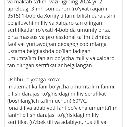
va maktab taʼlimi vazirligining 2024-yil 2-
apreldagi 3-mh-son qarori (roʻyxat raqami
3515) 1-bobida Xorijiy tillarni bilish darajasini
belgilovchi milliy va xalqaro tan olingan
sertifikatlar roʻyxati 4-bobida umumiy o‘rta,
o‘rta maxsus va professional ta’lim tizimida
faoliyat yuritayotgan pedagog xodimlarga
ustama belgilashda qo‘llaniladigan
umumta’lim fanlari bo‘yicha milliy va xalqaro
tan olingan sertifikatlar belgilangan.
Ushbu ro'yxatga ko'ra:
matematika fani bo'yicha umumta’lim fanini
bilish darajasi to‘g‘risidagi milliy sertifikat
(boshlang‘ich ta’lim uchun) 60*/C;
ona tili va adabiyoti fani bo'yicha umumta’lim
fanini bilish darajasi to‘g‘risidagi milliy
sertifikat (o‘zbek tili va adabiyot, rus tili va