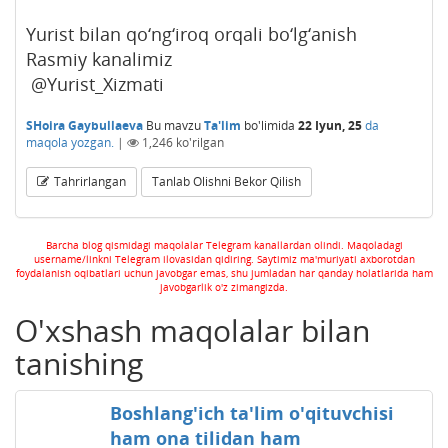
Yurist bilan qo‘ng‘iroq orqali bo‘lg‘anish
Rasmiy kanalimiz
@Yurist_Xizmati
SHoira Gaybullaeva
Bu mavzu
Ta'lim
bo'limida
22 Iyun, 25
da
maqola yozgan.
|
1,246
ko'rilgan
Tahrirlangan
Tanlab Olishni Bekor Qilish
Barcha blog qismidagi maqolalar Telegram kanallardan olindi. Maqoladagi
username/linkni Telegram ilovasidan qidiring. Saytimiz ma'muriyati axborotdan
foydalanish oqibatlari uchun javobgar emas, shu jumladan har qanday holatlarida ham
javobgarlik o'z zimangizda.
O'xshash maqolalar bilan
tanishing
Boshlang'ich ta'lim o'qituvchisi
ham ona tilidan ham