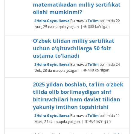
matematikadan milliy sertifikat
olishi mumkinmi?
SHoira Gaybullaeva
Bu mavzu
Ta'lim
bo'limida
22
Iyun, 25
da maqola yozgan.
|
338
ko'rilgan
O'zbek tilidan milliy sertifikat
uchun o'qituvchilarga 50 foiz
ustama to'lanadi
SHoira Gaybullaeva
Bu mavzu
Ta'lim
bo'limida
24
Dek, 23
da maqola yozgan.
|
448
ko'rilgan
2025 yildan boshlab, ta’lim o‘zbek
tilida olib borilmaydigan sinf
bitiruvchilari ham davlat tilidan
yakuniy imtihon topshirishi
SHoira Gaybullaeva
Bu mavzu
Ta'lim
bo'limida
11
Mart, 25
da maqola yozgan.
|
464
ko'rilgan