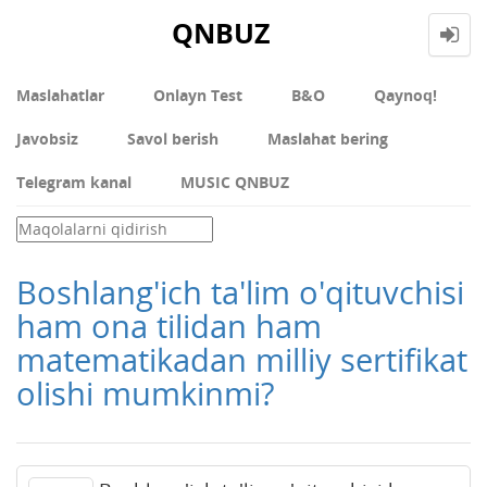
QNBUZ
Maslahatlar
Onlayn Test
В&О
Qaynoq!
Javobsiz
Savol berish
Maslahat bering
Telegram kanal
MUSIC QNBUZ
Boshlang'ich ta'lim o'qituvchisi
ham ona tilidan ham
matematikadan milliy sertifikat
olishi mumkinmi?