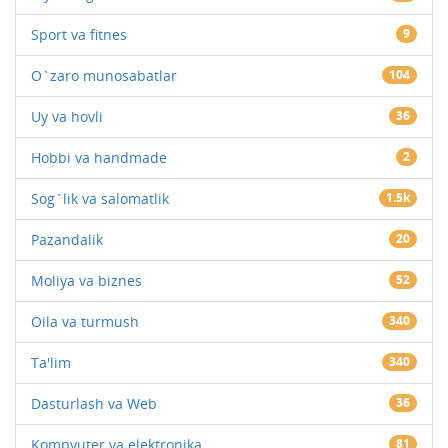
Sport va fitnes
9
O`zaro munosabatlar
104
Uy va hovli
36
Hobbi va handmade
2
Sog`lik va salomatlik
1.5k
Pazandalik
20
Moliya va biznes
52
Oila va turmush
340
Ta'lim
340
Dasturlash va Web
36
Kompyuter va elektronika
81