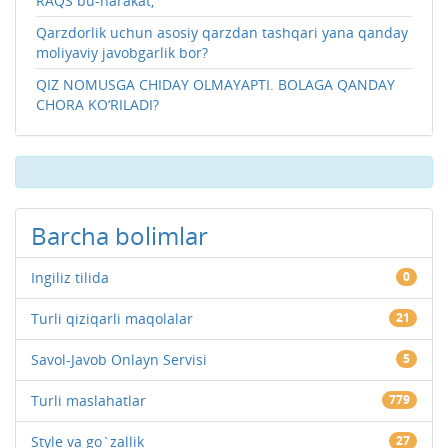
RAQS bu-harakat,
Qarzdorlik uchun asosiy qarzdan tashqari yana qanday
moliyaviy javobgarlik bor?
QIZ NOMUSGA CHIDAY OLMAYAPTI. BOLAGA QANDAY
CHORA KO‘RILADI?
Barcha bolimlar
Ingiliz tilida
0
Turli qiziqarli maqolalar
21
Savol-Javob Onlayn Servisi
5
Turli maslahatlar
779
Style va go`zallik
27