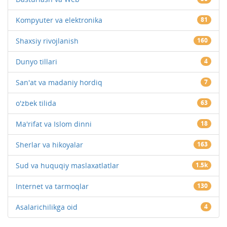
Kompyuter va elektronika
81
Shaxsiy rivojlanish
160
Dunyo tillari
4
San'at va madaniy hordiq
7
o'zbek tilida
63
Ma'rifat va Islom dinni
18
Sherlar va hikoyalar
163
Sud va huquqiy maslaxatlatlar
1.5k
Internet va tarmoqlar
130
Asalarichilikga oid
4