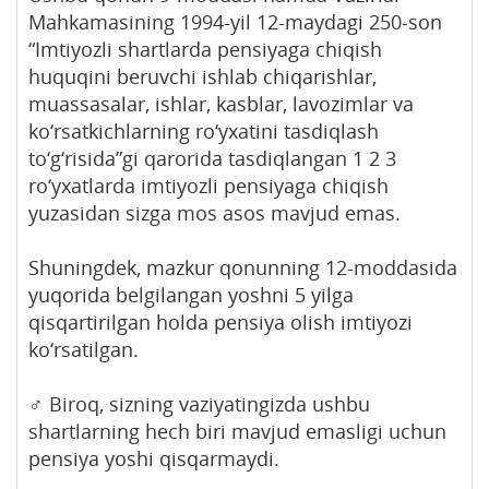
Mahkamasining 1994-yil 12-maydagi 250-son
“Imtiyozli shartlarda pensiyaga chiqish
huquqini beruvchi ishlab chiqarishlar,
muassasalar, ishlar, kasblar, lavozimlar va
ko‘rsatkichlarning ro‘yxatini tasdiqlash
to‘g‘risida”gi qarorida tasdiqlangan 1 2 3
ro‘yxatlarda imtiyozli pensiyaga chiqish
yuzasidan sizga mos asos mavjud emas.
Shuningdek, mazkur qonunning 12-moddasida
yuqorida belgilangan yoshni 5 yilga
qisqartirilgan holda pensiya olish imtiyozi
ko‘rsatilgan.
‍♂️ Biroq, sizning vaziyatingizda ushbu
shartlarning hech biri mavjud emasligi uchun
pensiya yoshi qisqarmaydi.