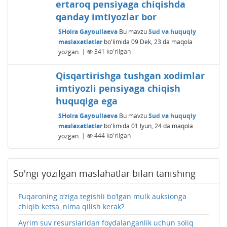
ertaroq pensiyaga chiqishda
qanday imtiyozlar bor
SHoira Gaybullaeva
Bu mavzu
Sud va huquqiy
maslaxatlatlar
bo'limida
09 Dek, 23
da maqola
yozgan.
|
341
ko'rilgan
Qisqartirishga tushgan xodimlar
imtiyozli pensiyaga chiqish
huquqiga ega
SHoira Gaybullaeva
Bu mavzu
Sud va huquqiy
maslaxatlatlar
bo'limida
01 Iyun, 24
da maqola
yozgan.
|
444
ko'rilgan
So'ngi yozilgan maslahatlar bilan tanishing
Fuqaroning o‘ziga tegishli bo‘lgan mulk auksionga
chiqib ketsa, nima qilish kerak?
Ayrim suv resurslaridan foydalanganlik uchun soliq