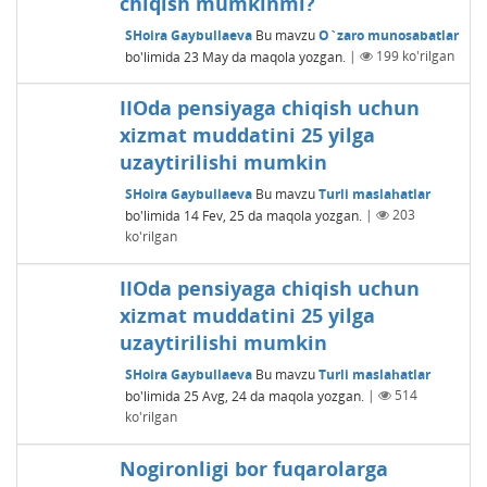
chiqish mumkinmi?
SHoira Gaybullaeva
Bu mavzu
O`zaro munosabatlar
bo'limida
23 May
da maqola yozgan.
|
199
ko'rilgan
IIOda pensiyaga chiqish uchun
xizmat muddatini 25 yilga
uzaytirilishi mumkin
SHoira Gaybullaeva
Bu mavzu
Turli maslahatlar
bo'limida
14 Fev, 25
da maqola yozgan.
|
203
ko'rilgan
IIOda pensiyaga chiqish uchun
xizmat muddatini 25 yilga
uzaytirilishi mumkin
SHoira Gaybullaeva
Bu mavzu
Turli maslahatlar
bo'limida
25 Avg, 24
da maqola yozgan.
|
514
ko'rilgan
Nogironligi bor fuqarolarga