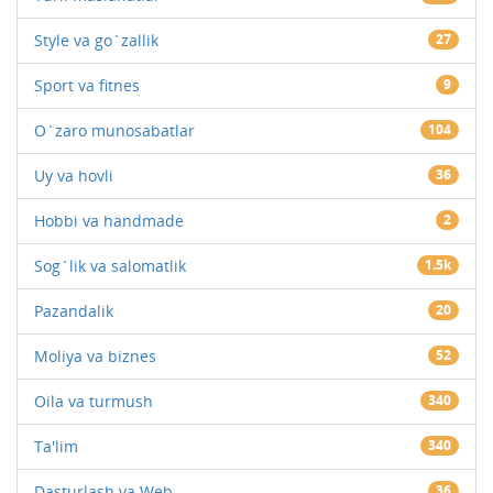
Style va go`zallik
27
Sport va fitnes
9
O`zaro munosabatlar
104
Uy va hovli
36
Hobbi va handmade
2
Sog`lik va salomatlik
1.5k
Pazandalik
20
Moliya va biznes
52
Oila va turmush
340
Ta'lim
340
Dasturlash va Web
36