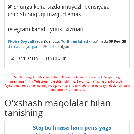
❌ Shunga ko‘ra sizda imtiyozli pensiyaga
chiqish huquqi mavjud emas
telegram kanal - yurist xizmati
SHoira Gaybullaeva
Bu mavzu
Turli maslahatlar
bo'limida
09 Fev, 25
da maqola yozgan.
|
224
ko'rilgan
Tahrirlangan
Tanlab Olish
Barcha blog qismidagi maqolalar Telegram kanallardan olindi. Maqoladagi
username/linkni Telegram ilovasidan qidiring. Saytimiz ma'muriyati axborotdan
foydalanish oqibatlari uchun javobgar emas, shu jumladan har qanday holatlarida ham
javobgarlik o'z zimangizda.
O'xshash maqolalar bilan
tanishing
Staj bo‘lmasa ham pensiyaga