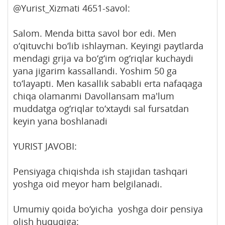
@Yurist_Xizmati 4651-savol:
Salom. Menda bitta savol bor edi. Men
o‘qituvchi bo‘lib ishlayman. Keyingi paytlarda
mendagi grija va bo‘g‘im og‘riqlar kuchaydi
yana jigarim kassallandi. Yoshim 50 ga
to‘layapti. Men kasallik sababli erta nafaqaga
chiqa olamanmi Davollansam ma'lum
muddatga og‘riqlar to‘xtaydi sal fursatdan
keyin yana boshlanadi
YURIST JAVOBI:
Pensiyaga chiqishda ish stajidan tashqari
yoshga oid meyor ham belgilanadi.
Umumiy qoida bo‘yicha yoshga doir pensiya
olish huquqiga: