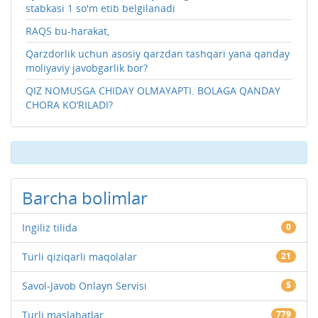
stabkasi 1 so'm etib belgilanadi
RAQS bu-harakat,
Qarzdorlik uchun asosiy qarzdan tashqari yana qanday
moliyaviy javobgarlik bor?
QIZ NOMUSGA CHIDAY OLMAYAPTI. BOLAGA QANDAY
CHORA KO‘RILADI?
Barcha bolimlar
Ingiliz tilida
0
Turli qiziqarli maqolalar
21
Savol-Javob Onlayn Servisi
5
Turli maslahatlar
779