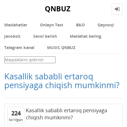
QNBUZ
Maslahatlar
Onlayn Test
В&О
Qaynoq!
Javobsiz
Savol berish
Maslahat bering
Telegram kanal
MUSIC QNBUZ
Kasallik sababli ertaroq
pensiyaga chiqish mumkinmi?
Kasallik sababli ertaroq pensiyaga
224
chiqish mumkinmi?
ko'rilgan