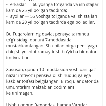
• erkaklar — 60 yoshga to‘lganda va ish stajlari
kamida 25 yil bo‘lgan taqdirda;
• ayollar — 55 yoshga to‘lganda va ish stajlari
kamida 20 yil bo‘lgan taqdirda ega bo‘ladilar.
Bu Fuqarolarning davlat pensiya ta’minoti
to‘g‘risidagi qonuni 7-moddasida
mustahkamlangan. Shu bilan birga pensiyaga
chiqish yoshini kamaytirish bo‘yicha bir qator
imtiyoz bor.
Xususan, qonun 10-moddasida yoshidan qat’i
nazar imtiyozli pensiya olish huquqiga ega
kasblar toifasi belgilangan. Biroq ular qatorida
umumta’lim maktablari xodimlarii
keltirilmagan.
Ushbu qonun 9-moddasi hamda Vazirlar