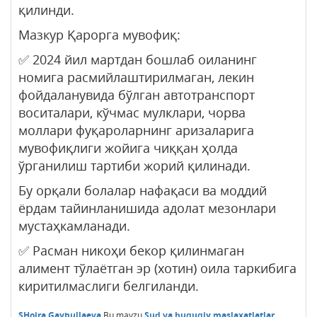
қилинди.
Мазкур Қарорга мувофиқ:
✅ 2024 йил мартдан бошлаб оиланинг
номига расмийлаштирилмаган, лекин
фойдаланувида бўлган автотранспорт
воситалари, кўчмас мулклари, чорва
моллари фуқароларнинг аризаларига
мувофиқлиги жойига чиққан ҳолда
ўрганилиш тартиби жорий қилинади.
Бу орқали болалар нафақаси ва моддий
ёрдам тайинланишида адолат мезонлари
мустаҳкамланади.
✅ Расман никоҳи бекор қилинмаган
алимент тўлаётган эр (хотин) оила таркибига
киритилмаслиги белгиланди.
SHoira Gaybullaeva
Bu mavzu
Sud va huquqiy maslaxatlatlar