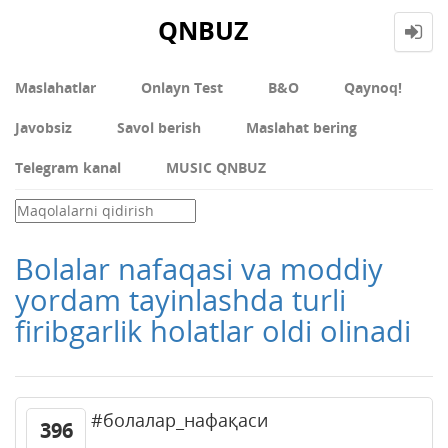
QNBUZ
Maslahatlar
Onlayn Test
В&О
Qaynoq!
Javobsiz
Savol berish
Maslahat bering
Telegram kanal
MUSIC QNBUZ
Bolalar nafaqasi va moddiy
yordam tayinlashda turli
firibgarlik holatlar oldi olinadi
#болалар_нафақаси
396