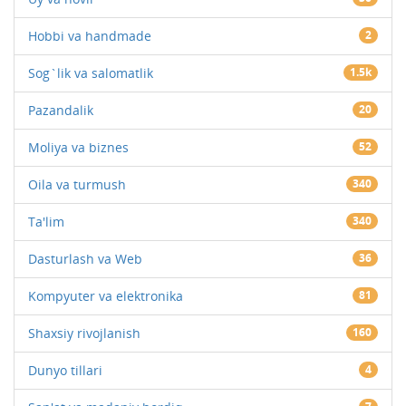
Hobbi va handmade
2
Sog`lik va salomatlik
1.5k
Pazandalik
20
Moliya va biznes
52
Oila va turmush
340
Ta'lim
340
Dasturlash va Web
36
Kompyuter va elektronika
81
Shaxsiy rivojlanish
160
Dunyo tillari
4