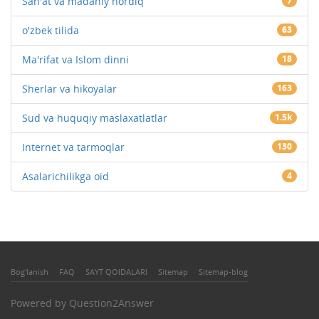
San'at va madaniy hordiq
7
o'zbek tilida
63
Ma'rifat va Islom dinni
18
Sherlar va hikoyalar
163
Sud va huquqiy maslaxatlatlar
1.5k
Internet va tarmoqlar
130
Asalarichilikga oid
4
Bog'lanish
FAQ
SAYT QOIDALARI
Sitemap
Sitemap-blog
Powered by
Question2Answer