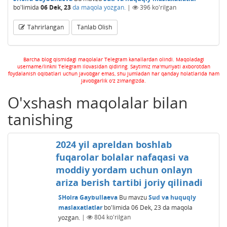
bo'limida
06 Dek, 23
da maqola yozgan.
|
396
ko'rilgan
Tahrirlangan
Tanlab Olish
Barcha blog qismidagi maqolalar Telegram kanallardan olindi. Maqoladagi
username/linkni Telegram ilovasidan qidiring. Saytimiz ma'muriyati axborotdan
foydalanish oqibatlari uchun javobgar emas, shu jumladan har qanday holatlarida ham
javobgarlik o'z zimangizda.
O'xshash maqolalar bilan
tanishing
2024 yil apreldan boshlab
fuqarolar bolalar nafaqasi va
moddiy yordam uchun onlayn
ariza berish tartibi joriy qilinadi
SHoira Gaybullaeva
Bu mavzu
Sud va huquqiy
maslaxatlatlar
bo'limida
06 Dek, 23
da maqola
yozgan.
|
804
ko'rilgan