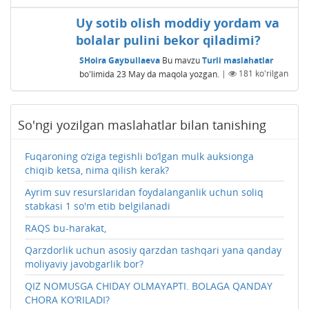
Uy sotib olish moddiy yordam va
bolalar pulini bekor qiladimi?
SHoira Gaybullaeva
Bu mavzu
Turli maslahatlar
bo'limida
23 May
da maqola yozgan.
|
181
ko'rilgan
So'ngi yozilgan maslahatlar bilan tanishing
Fuqaroning o‘ziga tegishli bo‘lgan mulk auksionga
chiqib ketsa, nima qilish kerak?
Ayrim suv resurslaridan foydalanganlik uchun soliq
stabkasi 1 so'm etib belgilanadi
RAQS bu-harakat,
Qarzdorlik uchun asosiy qarzdan tashqari yana qanday
moliyaviy javobgarlik bor?
QIZ NOMUSGA CHIDAY OLMAYAPTI. BOLAGA QANDAY
CHORA KO‘RILADI?