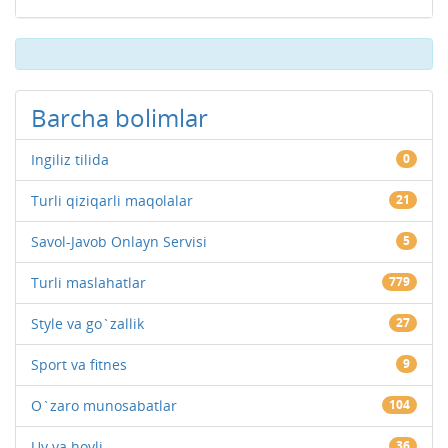
Barcha bolimlar
Ingiliz tilida
0
Turli qiziqarli maqolalar
21
Savol-Javob Onlayn Servisi
5
Turli maslahatlar
779
Style va go`zallik
27
Sport va fitnes
9
O`zaro munosabatlar
104
Uy va hovli
36