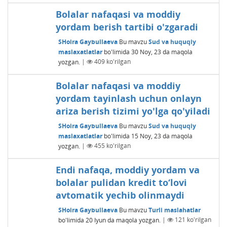
Bolalar nafaqasi va moddiy
yordam berish tartibi o'zgaradi
SHoira Gaybullaeva
Bu mavzu
Sud va huquqiy
maslaxatlatlar
bo'limida
30 Noy, 23
da maqola
yozgan.
|
409
ko'rilgan
Bolalar nafaqasi va moddiy
yordam tayinlash uchun onlayn
ariza berish tizimi yo'lga qo'yiladi
SHoira Gaybullaeva
Bu mavzu
Sud va huquqiy
maslaxatlatlar
bo'limida
15 Noy, 23
da maqola
yozgan.
|
455
ko'rilgan
Endi nafaqa, moddiy yordam va
bolalar pulidan kredit to‘lovi
avtomatik yechib olinmaydi
SHoira Gaybullaeva
Bu mavzu
Turli maslahatlar
bo'limida
20 Iyun
da maqola yozgan.
|
121
ko'rilgan