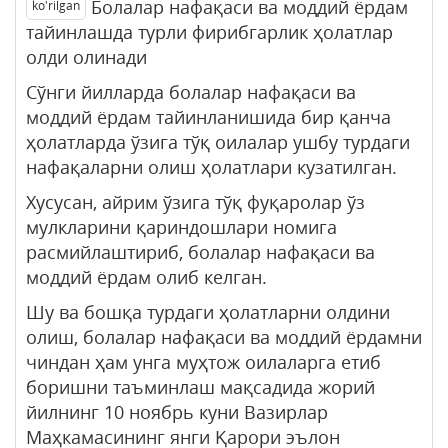
Болалар нафақаси ва моддий ёрдам
ko'rilgan
тайинлашда турли фирибгарлик ҳолатлар
олди олинади
Сўнги йилларда болалар нафақаси ва
моддий ёрдам тайинланишида бир қанча
ҳолатларда ўзига тўқ оилалар ушбу турдаги
нафақаларни олиш ҳолатлари кузатилган.
Хусусан, айрим ўзига тўқ фуқаролар ўз
мулкларини қариндошлари номига
расмийлаштириб, болалар нафақаси ва
моддий ёрдам олиб келган.
Шу ва бошқа турдаги ҳолатларни олдини
олиш, болалар нафақаси ва моддий ёрдамни
чиндан ҳам унга муҳтож оилаларга етиб
боришни таъминлаш мақсадида жорий
йилнинг 10 ноябрь куни Вазирлар
Маҳкамасининг янги Қарори эълон