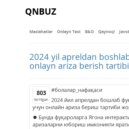
QNBUZ
Maslahatlar
Onlayn Test
В&О
Qaynoq!
Javo
2024 yil apreldan boshla
onlayn ariza berish tartibi 
#болалар_нафақаси
803
2024 йил апрелдан бошлаб фу
ko'rilgan
учун онлайн ариза бериш тартиби жо
⏺ Бунда фуқароларга Ягона интеракт
аризаларни юбориш имконияти ярати