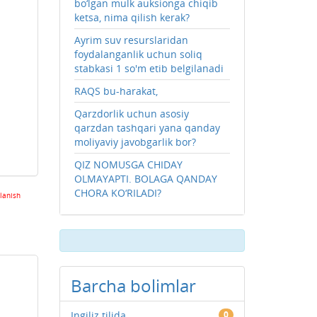
bo‘lgan mulk auksionga chiqib
ketsa, nima qilish kerak?
Ayrim suv resurslaridan
foydalanganlik uchun soliq
stabkasi 1 so'm etib belgilanadi
RAQS bu-harakat,
Qarzdorlik uchun asosiy
qarzdan tashqari yana qanday
moliyaviy javobgarlik bor?
QIZ NOMUSGA CHIDAY
OLMAYAPTI. BOLAGA QANDAY
CHORA KO‘RILADI?
lanish
Barcha bolimlar
Ingiliz tilida
0