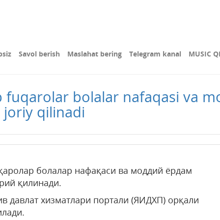
bsiz
Savol berish
Maslahat bering
Telegram kanal
MUSIC Q
b fuqarolar bolalar nafaqasi va
joriy qilinadi
қаролар болалар нафақаси ва моддий ёрдам
рий қилинади.
ив давлат хизматлари портали (ЯИДХП) орқали
лади.