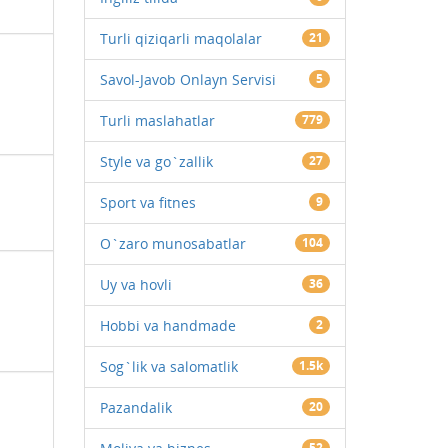
Turli qiziqarli maqolalar
21
Savol-Javob Onlayn Servisi
5
Turli maslahatlar
779
Style va go`zallik
27
Sport va fitnes
9
O`zaro munosabatlar
104
Uy va hovli
36
Hobbi va handmade
2
Sog`lik va salomatlik
1.5k
Pazandalik
20
52