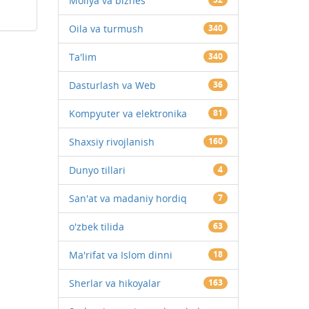
Moliya va biznes
Oila va turmush
340
Ta'lim
340
Dasturlash va Web
36
Kompyuter va elektronika
81
Shaxsiy rivojlanish
160
Dunyo tillari
4
San'at va madaniy hordiq
7
o'zbek tilida
63
Ma'rifat va Islom dinni
18
Sherlar va hikoyalar
163