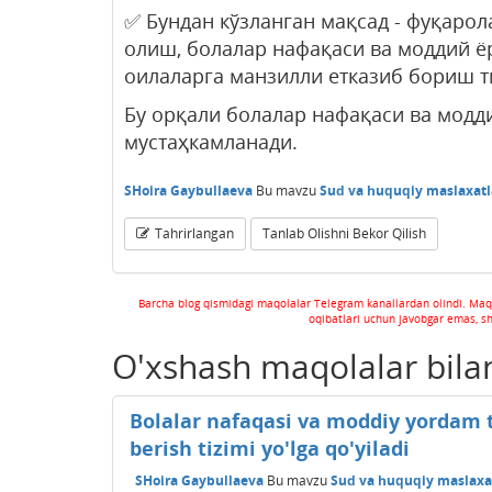
✅ Бундан кўзланган мақсад - фуқаро
олиш, болалар нафақаси ва моддий ё
оилаларга манзилли етказиб бориш 
Бу орқали болалар нафақаси ва мод
мустаҳкамланади.
SHoira Gaybullaeva
Bu mavzu
Sud va huquqiy maslaxatl
Tahrirlangan
Tanlab Olishni Bekor Qilish
Barcha blog qismidagi maqolalar Telegram kanallardan olindi. Maq
oqibatlari uchun javobgar emas, s
O'xshash maqolalar bila
Bolalar nafaqasi va moddiy yordam 
berish tizimi yo'lga qo'yiladi
SHoira Gaybullaeva
Bu mavzu
Sud va huquqiy maslaxat