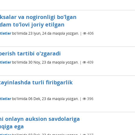
ksalar va nogironligi bo‘lgan
am to‘lovi joriy etilgan
latlar
bo'limida
23 Iyun, 24
da maqola yozgan.
|
406
erish tartibi o'zgaradi
latlar
bo'limida
30 Noy, 23
da maqola yozgan.
|
409
yinlashda turli firibgarlik
latlar
bo'limida
06 Dek, 23
da maqola yozgan.
|
396
ni onlayn auksion savdolariga
uqiga ega