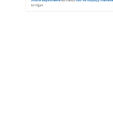
SHoira Gaybullaeva
Bu mavzu
Sud va huquqiy maslaxat
ko'rilgan