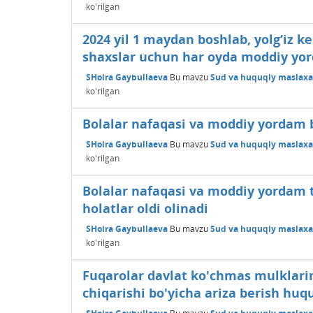
ko'rilgan
2024 yil 1 maydan boshlab, yolg‘iz ke
shaxslar uchun har oyda moddiy yord
SHoira Gaybullaeva
Bu mavzu
Sud va huquqiy maslaxat
ko'rilgan
Bolalar nafaqasi va moddiy yordam b
SHoira Gaybullaeva
Bu mavzu
Sud va huquqiy maslaxat
ko'rilgan
Bolalar nafaqasi va moddiy yordam ta
holatlar oldi olinadi
SHoira Gaybullaeva
Bu mavzu
Sud va huquqiy maslaxat
ko'rilgan
Fuqarolar davlat ko'chmas mulklari
chiqarishi bo'yicha ariza berish huq