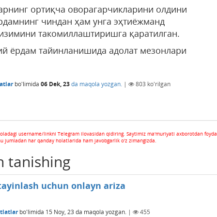
ларнинг ортиқча оворагарчикларини олдини
рдамнинг чиндан ҳам унга эҳтиёжманд
тизимини такомиллаштиришга қаратилган.
дий ёрдам тайинланишида адолат мезонлари
atlar
bo'limida
06 Dek, 23
da maqola yozgan.
|
803
ko'rilgan
oladagi username/linkni Telegram ilovasidan qidiring. Saytimiz ma'muriyati axborotdan foyda
hu jumladan har qanday holatlarida ham javobgarlik o'z zimangizda.
n tanishing
tayinlash uchun onlayn ariza
latlar
bo'limida
15 Noy, 23
da maqola yozgan.
|
455