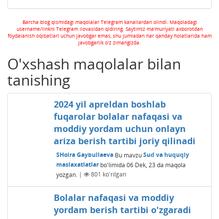
Barcha blog qismidagi maqolalar Telegram kanallardan olindi. Maqoladagi
username/linkni Telegram ilovasidan qidiring. Saytimiz ma'muriyati axborotdan
foydalanish oqibatlari uchun javobgar emas, shu jumladan har qanday holatlarida ham
javobgarlik o'z zimangizda.
O'xshash maqolalar bilan
tanishing
2024 yil apreldan boshlab
fuqarolar bolalar nafaqasi va
moddiy yordam uchun onlayn
ariza berish tartibi joriy qilinadi
SHoira Gaybullaeva
Bu mavzu
Sud va huquqiy
maslaxatlatlar
bo'limida
06 Dek, 23
da maqola
yozgan.
|
801
ko'rilgan
Bolalar nafaqasi va moddiy
yordam berish tartibi o'zgaradi