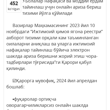
⚡️Болалар нафақаси ва моддий ёрдам
452
тайинлаш учун онлайн ариза бериш
ko'rilgan
тизими йўлга қўйилади
Вазирлар Маҳкамасининг 2023 йил 10
ноябрдаги “Ижтимоий ҳимоя ягона реестри”
ахборот тизими орқали кам таъминланган
оилаларни аниқлаш ва уларга ижтимоий
нафақалар тайинлаш бўйича электрон
шаклда ариза беришни жорий этиш чора-
тадбирлари тўғрисида”ги Қарори қабул
қилинди.
☑️Қарорга мувофиқ, 2024 йил апрелдан
бошлаб:
▪️фуқаролар ортиқча
оворагарчиликларсиз онлайн шаклда