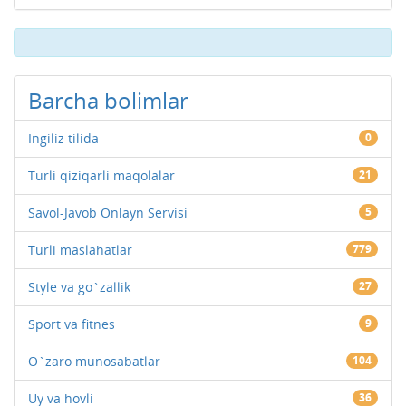
Barcha bolimlar
Ingiliz tilida
0
Turli qiziqarli maqolalar
21
Savol-Javob Onlayn Servisi
5
Turli maslahatlar
779
Style va go`zallik
27
Sport va fitnes
9
O`zaro munosabatlar
104
Uy va hovli
36