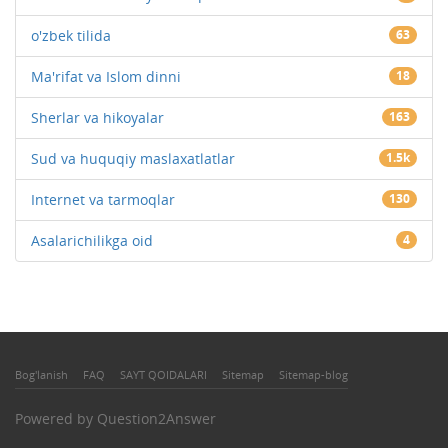
o'zbek tilida
63
Ma'rifat va Islom dinni
18
Sherlar va hikoyalar
163
Sud va huquqiy maslaxatlatlar
1.5k
Internet va tarmoqlar
130
Asalarichilikga oid
4
Bog'lanish
FAQ
SAYT QOIDALARI
Sitemap
Sitemap-blog
Powered by
Question2Answer