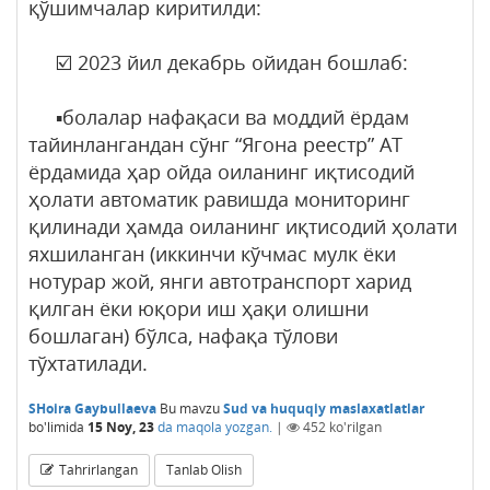
қўшимчалар киритилди:
☑️ 2023 йил декабрь ойидан бошлаб:
▪️болалар нафақаси ва моддий ёрдам
тайинлангандан сўнг “Ягона реестр” АТ
ёрдамида ҳар ойда оиланинг иқтисодий
ҳолати автоматик равишда мониторинг
қилинади ҳамда оиланинг иқтисодий ҳолати
яхшиланган (иккинчи кўчмас мулк ёки
нотурар жой, янги автотранспорт харид
қилган ёки юқори иш ҳақи олишни
бошлаган) бўлса, нафақа тўлови
тўхтатилади.
SHoira Gaybullaeva
Bu mavzu
Sud va huquqiy maslaxatlatlar
bo'limida
15 Noy, 23
da maqola yozgan.
|
452
ko'rilgan
Tahrirlangan
Tanlab Olish