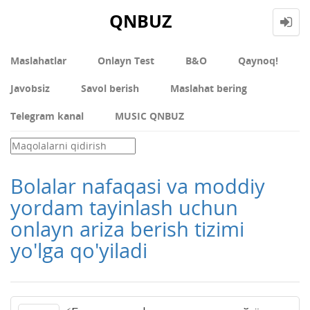
QNBUZ
Maslahatlar
Onlayn Test
В&О
Qaynoq!
Javobsiz
Savol berish
Maslahat bering
Telegram kanal
MUSIC QNBUZ
Bolalar nafaqasi va moddiy
yordam tayinlash uchun
onlayn ariza berish tizimi
yo'lga qo'yiladi