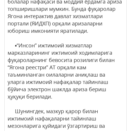
болалар нафақаси ва моддий ёрдамга ариза
топширишлари мумкин. Бунда фуқаролар
Ягона интерактив давлат хизматлари
портали (ЯИДХП) орқали аризаларни
юбориш имконияти яратилади.
▪️“Инсон” ижтимоий хизматлар
марказларининг ижтимоий ходимларига
фуқароларнинг бевосита розилиги билан
“Ягона реестри” АТ орқали кам
таъминланган оилаларни аниқлаш ва
уларга ижтимоий нафақалар тайинлаш
бўйича электрон шаклда ариза бериш
ҳуқуқи берилади.
Шунингдек, мазкур қарор билан
ижтимоий нафақаларни тайинлаш
мезонларига қуйидаги ўзгартириш ва