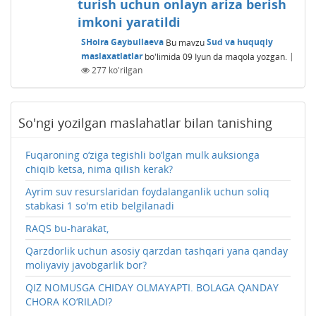
turish uchun onlayn ariza berish
imkoni yaratildi
SHoira Gaybullaeva
Bu mavzu
Sud va huquqiy
maslaxatlatlar
bo'limida
09 Iyun
da maqola yozgan.
|
277
ko'rilgan
So'ngi yozilgan maslahatlar bilan tanishing
Fuqaroning o‘ziga tegishli bo‘lgan mulk auksionga
chiqib ketsa, nima qilish kerak?
Ayrim suv resurslaridan foydalanganlik uchun soliq
stabkasi 1 so'm etib belgilanadi
RAQS bu-harakat,
Qarzdorlik uchun asosiy qarzdan tashqari yana qanday
moliyaviy javobgarlik bor?
QIZ NOMUSGA CHIDAY OLMAYAPTI. BOLAGA QANDAY
CHORA KO‘RILADI?