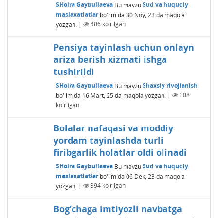
SHoira Gaybullaeva
Bu mavzu
Sud va huquqiy
maslaxatlatlar
bo'limida
30 Noy, 23
da maqola
yozgan.
|
406
ko'rilgan
Pensiya tayinlash uchun onlayn
ariza berish xizmati ishga
tushirildi
SHoira Gaybullaeva
Bu mavzu
Shaxsiy rivojlanish
bo'limida
16 Mart, 25
da maqola yozgan.
|
308
ko'rilgan
Bolalar nafaqasi va moddiy
yordam tayinlashda turli
firibgarlik holatlar oldi olinadi
SHoira Gaybullaeva
Bu mavzu
Sud va huquqiy
maslaxatlatlar
bo'limida
06 Dek, 23
da maqola
yozgan.
|
394
ko'rilgan
Bog‘chaga imtiyozli navbatga