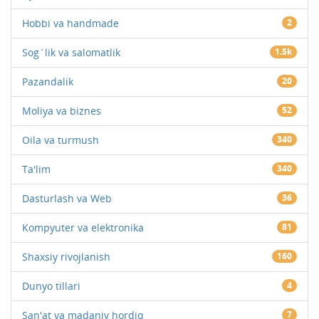
Hobbi va handmade
2
Sog`lik va salomatlik
1.5k
Pazandalik
20
Moliya va biznes
52
Oila va turmush
340
Ta'lim
340
Dasturlash va Web
36
Kompyuter va elektronika
81
Shaxsiy rivojlanish
160
Dunyo tillari
4
San'at va madaniy hordiq
7