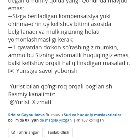
degan umumiy qoida yangi Qonunda mavjud
emas;
➖Sizga beriladigan kompensatsiya yoki
o‘rinma-o‘rin uy kelishuv bitimi asosida
belgilanadi va mulkingizning holati
yomonlashmasligi kerak;
➖1-qavatdan do‘kon so‘rashingiz mumkin,
ammo bu Sizning avtomatik huquqingiz emas,
balki kelishuv orqali hal qilinadigan masaladir.
✉️ Yuristga savol yuborish
Yurist bilan qo‘ng‘iroq orqali bog‘lanish
Rasmiy kanalimiz:
@Yurist_Xizmati
SHoira Gaybullaeva
Bu mavzu
Sud va huquqiy maslaxatlatlar
bo'limida
07 Iyun
da maqola yozgan.
|
167
ko'rilgan
Tahrirlangan
Tanlab Olish