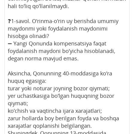
hali to‘liq qo‘llanilmaydi.
❓1-savol. O‘rinma-o‘rin uy berishda umumiy
maydonmi yoki foydalanish maydonimi
hisobga olinadi?
➖ Yangi Qonunda kompensatsiya faqat
foydalanish maydoni bo‘yicha hisoblanadi,
degan norma mavjud emas.
Aksincha, Qonunning 40-moddasiga ko‘ra
huquq egasiga:
turar yoki noturar joyning bozor qiymati;
yer uchastkasiga bo‘lgan huquqning bozor
qiymati;
ko‘chish va vaqtincha ijara xarajatlari;
zarur hollarda boy berilgan foyda va boshqa
xarajatlar qoplanishi belgilangan.
Shuningdek, Qonunning 13-moddasida