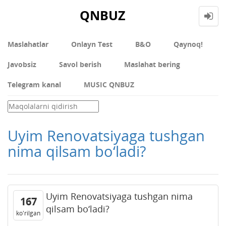
QNBUZ
Maslahatlar
Onlayn Test
В&О
Qaynoq!
Javobsiz
Savol berish
Maslahat bering
Telegram kanal
MUSIC QNBUZ
Uyim Renovatsiyaga tushgan
nima qilsam bo‘ladi?
Uyim Renovatsiyaga tushgan nima
167
qilsam bo‘ladi?
ko'rilgan