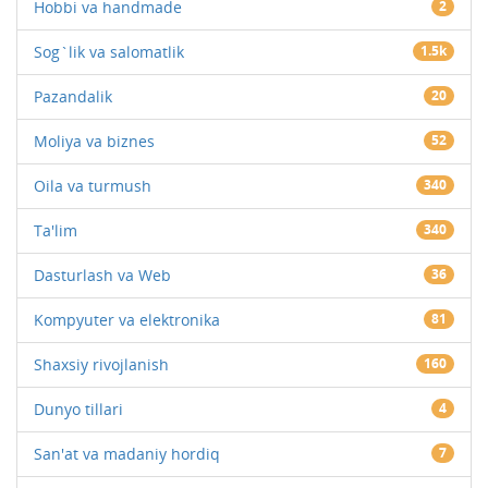
Hobbi va handmade
2
Sog`lik va salomatlik
1.5k
Pazandalik
20
Moliya va biznes
52
Oila va turmush
340
Ta'lim
340
Dasturlash va Web
36
Kompyuter va elektronika
81
Shaxsiy rivojlanish
160
Dunyo tillari
4
San'at va madaniy hordiq
7