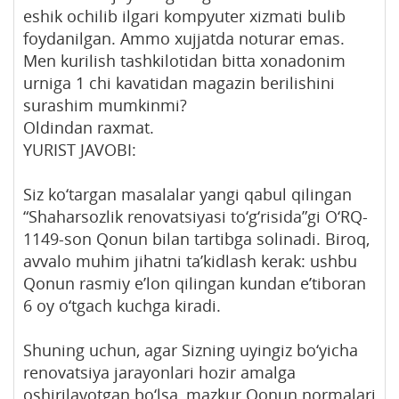
eshik ochilib ilgari kompyuter xizmati bulib
foydanilgan. Ammo xujjatda noturar emas.
Men kurilish tashkilotidan bitta xonadonim
urniga 1 chi kavatidan magazin berilishini
surashim mumkinmi?
Oldindan raxmat.
YURIST JAVOBI:
Siz ko‘targan masalalar yangi qabul qilingan
“Shaharsozlik renovatsiyasi to‘g‘risida”gi O‘RQ-
1149-son Qonun bilan tartibga solinadi. Biroq,
avvalo muhim jihatni ta’kidlash kerak: ushbu
Qonun rasmiy e’lon qilingan kundan e’tiboran
6 oy o‘tgach kuchga kiradi.
Shuning uchun, agar Sizning uyingiz bo‘yicha
renovatsiya jarayonlari hozir amalga
oshirilayotgan bo‘lsa, mazkur Qonun normalari