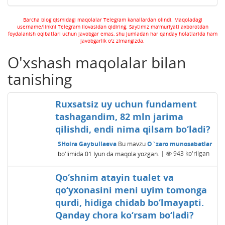
Barcha blog qismidagi maqolalar Telegram kanallardan olindi. Maqoladagi
username/linkni Telegram ilovasidan qidiring. Saytimiz ma'muriyati axborotdan
foydalanish oqibatlari uchun javobgar emas, shu jumladan har qanday holatlarida ham
javobgarlik o'z zimangizda.
O'xshash maqolalar bilan
tanishing
Ruxsatsiz uy uchun fundament
tashagandim, 82 mln jarima
qilishdi, endi nima qilsam bo‘ladi?
SHoira Gaybullaeva
Bu mavzu
O`zaro munosabatlar
bo'limida
01 Iyun
da maqola yozgan.
|
943
ko'rilgan
Qo‘shnim atayin tualet va
qo‘yxonasini meni uyim tomonga
qurdi, hidiga chidab bo‘lmayapti.
Qanday chora ko‘rsam bo‘ladi?