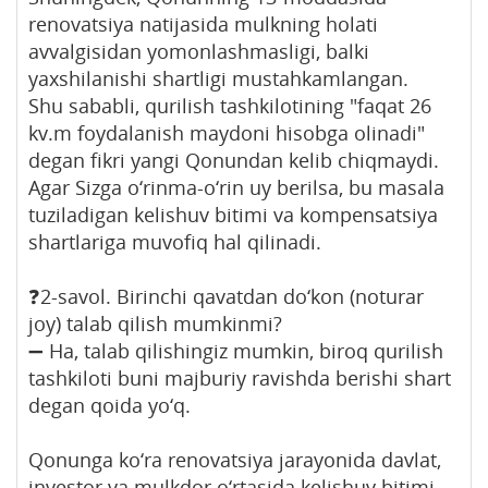
renovatsiya natijasida mulkning holati
avvalgisidan yomonlashmasligi, balki
yaxshilanishi shartligi mustahkamlangan.
Shu sababli, qurilish tashkilotining "faqat 26
kv.m foydalanish maydoni hisobga olinadi"
degan fikri yangi Qonundan kelib chiqmaydi.
Agar Sizga o‘rinma-o‘rin uy berilsa, bu masala
tuziladigan kelishuv bitimi va kompensatsiya
shartlariga muvofiq hal qilinadi.
❓2-savol. Birinchi qavatdan do‘kon (noturar
joy) talab qilish mumkinmi?
➖ Ha, talab qilishingiz mumkin, biroq qurilish
tashkiloti buni majburiy ravishda berishi shart
degan qoida yo‘q.
Qonunga ko‘ra renovatsiya jarayonida davlat,
investor va mulkdor o‘rtasida kelishuv bitimi