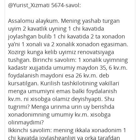
@Yurist_Xizmati 5674-savol:
Assalomu alaykum. Mening yashab turgan
uyim 2 kavatlik uyning 1 chi kavatida
joylashgan bulib 1 chi kavatida 2 ta xonadon
ya’ni 1 xonali va 2 xonalik xonadon egasiman.
Xozirgi kunga kelib uyimiz renovatsiyaga
tushgan. Birinchi savolim: 1 xonalik uyimning
kadastr xujjatida umumiy maydon 35, 6 kv.m.
foydalanish maydoni esa 26 kv.m. deb
kursatilgan. Kurilish tashkilotining vakillari
menga umumiyni emas balki foydalanish
kv.m. ni xisobga olamiz deyishyapti. Shu
tugrimi? Menga urinma urin uy berishda
xonadonimning umumiy kv.m. xisobga
olinmaydimi?
Ikkinchi savolim: mening ikkala xonadonim 1
chi kavatda joylashganligi va orka tarafdan