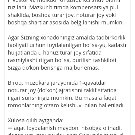
tuziladi. Mazkur bitimda kompensatsiya pul
shaklida, boshqa turar joy, noturar joy yoki
boshqa shartlar asosida belgilanishi mumkin.
Agar Sizning xonadoningiz amalda tadbirkorlik
faoliyati uchun foydalanilgan bo‘lsa-yu, kadastr
hujjatlarida u hanuz turar joy sifatida
rasmiylashtirilgan bo‘lsa, qurilish tashkiloti
Sizga do‘kon berishga majbur emas.
Biroq, muzokara jarayonida 1-qavatdan
noturar joy (do‘kon) ajratishni taklif sifatida
ilgari surishingiz mumkin. Bu masala faqat
tomonlarning o‘zaro kelishuvi bilan hal etiladi.
Xulosa qilib aytganda:
➖faqat foydalanish maydoni hisobga olinadi,