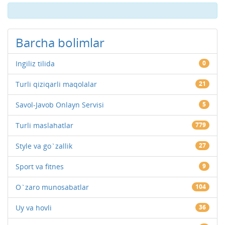
Barcha bolimlar
Ingiliz tilida
0
Turli qiziqarli maqolalar
21
Savol-Javob Onlayn Servisi
5
Turli maslahatlar
779
Style va go`zallik
27
Sport va fitnes
9
O`zaro munosabatlar
104
Uy va hovli
36