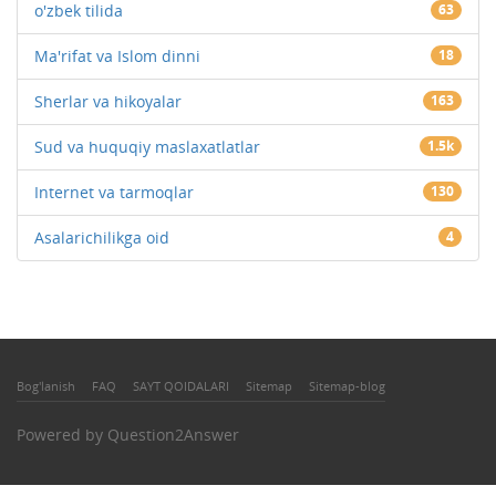
o'zbek tilida
63
Ma'rifat va Islom dinni
18
Sherlar va hikoyalar
163
Sud va huquqiy maslaxatlatlar
1.5k
Internet va tarmoqlar
130
Asalarichilikga oid
4
Bog'lanish
FAQ
SAYT QOIDALARI
Sitemap
Sitemap-blog
Powered by
Question2Answer