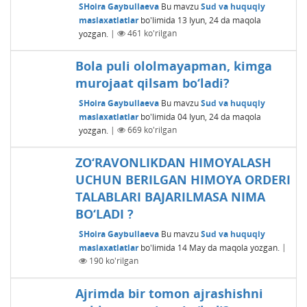
SHoira Gaybullaeva
Bu mavzu
Sud va huquqiy
maslaxatlatlar
bo'limida
13 Iyun, 24
da maqola
yozgan.
|
461
ko'rilgan
Bola puli ololmayapman, kimga
murojaat qilsam bo‘ladi?
SHoira Gaybullaeva
Bu mavzu
Sud va huquqiy
maslaxatlatlar
bo'limida
04 Iyun, 24
da maqola
yozgan.
|
669
ko'rilgan
ZO‘RAVONLIKDAN HIMOYALASH
UCHUN BЕRILGAN HIMOYA ORDЕRI
TALABLARI BAJARILMASA NIMA
BO‘LADI ?
SHoira Gaybullaeva
Bu mavzu
Sud va huquqiy
maslaxatlatlar
bo'limida
14 May
da maqola yozgan.
|
190
ko'rilgan
Ajrimda bir tomon ajrashishni