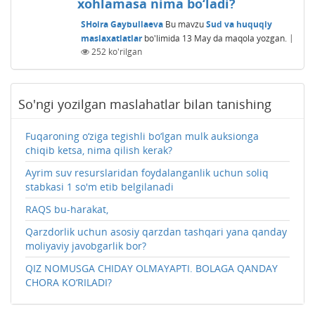
xohlamasa nima bo‘ladi?
SHoira Gaybullaeva
Bu mavzu
Sud va huquqiy
maslaxatlatlar
bo'limida
13 May
da maqola yozgan.
|
252
ko'rilgan
So'ngi yozilgan maslahatlar bilan tanishing
Fuqaroning o‘ziga tegishli bo‘lgan mulk auksionga
chiqib ketsa, nima qilish kerak?
Ayrim suv resurslaridan foydalanganlik uchun soliq
stabkasi 1 so'm etib belgilanadi
RAQS bu-harakat,
Qarzdorlik uchun asosiy qarzdan tashqari yana qanday
moliyaviy javobgarlik bor?
QIZ NOMUSGA CHIDAY OLMAYAPTI. BOLAGA QANDAY
CHORA KO‘RILADI?