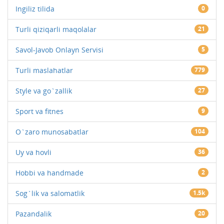
Ingiliz tilida
0
Turli qiziqarli maqolalar
21
Savol-Javob Onlayn Servisi
5
Turli maslahatlar
779
Style va go`zallik
27
Sport va fitnes
9
O`zaro munosabatlar
104
Uy va hovli
36
Hobbi va handmade
2
Sog`lik va salomatlik
1.5k
Pazandalik
20