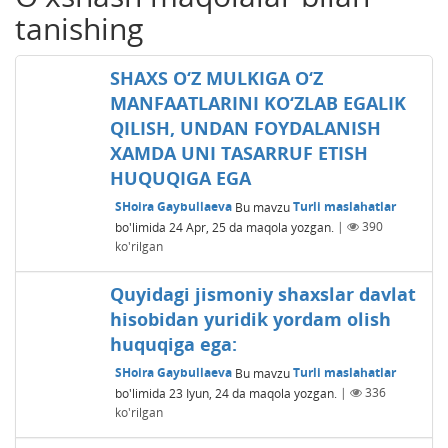
tanishing
SHAXS O‘Z MULKIGA O‘Z
MANFAATLARINI KO‘ZLAB EGALIK
QILISH, UNDAN FOYDALANISH
XAMDA UNI TASARRUF ETISH
HUQUQIGA EGA
SHoira Gaybullaeva
Bu mavzu
Turli maslahatlar
bo'limida
24 Apr, 25
da maqola yozgan.
|
390
ko'rilgan
Quyidagi jismoniy shaxslar davlat
hisobidan yuridik yordam olish
huquqiga ega:
SHoira Gaybullaeva
Bu mavzu
Turli maslahatlar
bo'limida
23 Iyun, 24
da maqola yozgan.
|
336
ko'rilgan