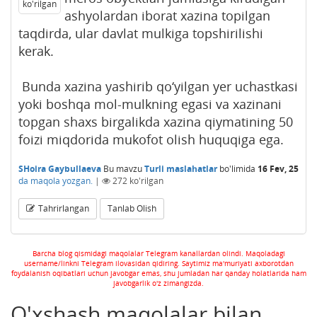
ko'rilgan
ashyolardan iborat xazina topilgan
taqdirda, ular davlat mulkiga topshirilishi
kerak.
Bunda xazina yashirib qo‘yilgan yer uchastkasi
yoki boshqa mol-mulkning egasi va xazinani
topgan shaxs birgalikda xazina qiymatining 50
foizi miqdorida mukofot olish huquqiga ega.
SHoira Gaybullaeva
Bu mavzu
Turli maslahatlar
bo'limida
16 Fev, 25
da maqola yozgan.
|
272
ko'rilgan
Tahrirlangan
Tanlab Olish
Barcha blog qismidagi maqolalar Telegram kanallardan olindi. Maqoladagi
username/linkni Telegram ilovasidan qidiring. Saytimiz ma'muriyati axborotdan
foydalanish oqibatlari uchun javobgar emas, shu jumladan har qanday holatlarida ham
javobgarlik o'z zimangizda.
O'xshash maqolalar bilan