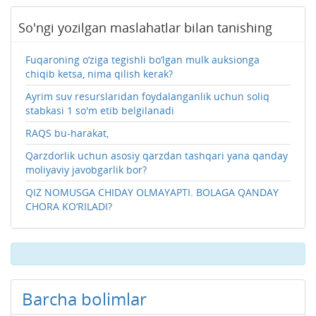
So'ngi yozilgan maslahatlar bilan tanishing
Fuqaroning o‘ziga tegishli bo‘lgan mulk auksionga
chiqib ketsa, nima qilish kerak?
Ayrim suv resurslaridan foydalanganlik uchun soliq
stabkasi 1 so'm etib belgilanadi
RAQS bu-harakat,
Qarzdorlik uchun asosiy qarzdan tashqari yana qanday
moliyaviy javobgarlik bor?
QIZ NOMUSGA CHIDAY OLMAYAPTI. BOLAGA QANDAY
CHORA KO‘RILADI?
Barcha bolimlar