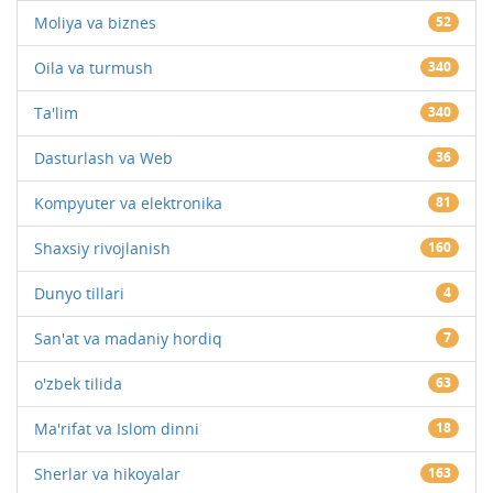
Moliya va biznes
52
Oila va turmush
340
Ta'lim
340
Dasturlash va Web
36
Kompyuter va elektronika
81
Shaxsiy rivojlanish
160
Dunyo tillari
4
San'at va madaniy hordiq
7
o'zbek tilida
63
Ma'rifat va Islom dinni
18
Sherlar va hikoyalar
163