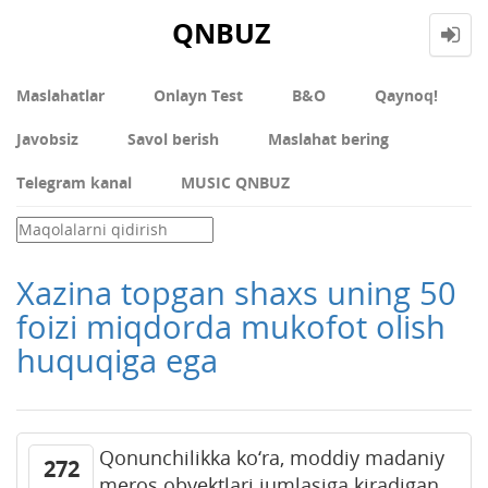
QNBUZ
Maslahatlar
Onlayn Test
В&О
Qaynoq!
Javobsiz
Savol berish
Maslahat bering
Telegram kanal
MUSIC QNBUZ
Xazina topgan shaxs uning 50
foizi miqdorda mukofot olish
huquqiga ega
Qonunchilikka ko‘ra, moddiy madaniy
272
meros obyektlari jumlasiga kiradigan