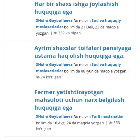
Har bir shaxs ishga joylashish
huquqiga ega
SHoira Gaybullaeva
Bu mavzu
Sud va huquqiy
maslaxatlatlar
bo'limida
21 Dek, 23
da maqola
yozgan.
|
339
ko'rilgan
Ayrim shaxslar toifalari pensiyaga
ustama haq olish huquqiga ega.
SHoira Gaybullaeva
Bu mavzu
Sud va huquqiy
maslaxatlatlar
bo'limida
08 Iyun
da maqola yozgan.
|
74
ko'rilgan
Fermer yetishtirayotgan
mahsuloti uchun narx belgilash
huquqiga ega
SHoira Gaybullaeva
Bu mavzu
Turli maslahatlar
bo'limida
16 Avg, 24
da maqola yozgan.
|
353
ko'rilgan