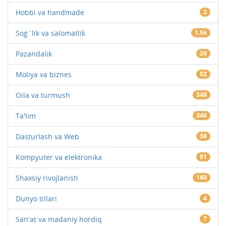
Hobbi va handmade
2
Sog`lik va salomatlik
1.5k
Pazandalik
20
Moliya va biznes
52
Oila va turmush
340
Ta'lim
340
Dasturlash va Web
36
Kompyuter va elektronika
81
Shaxsiy rivojlanish
160
Dunyo tillari
4
San'at va madaniy hordiq
7