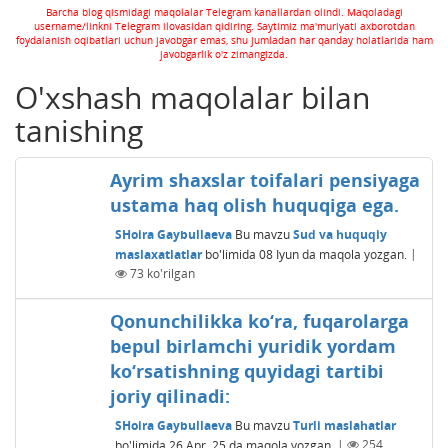
Barcha blog qismidagi maqolalar Telegram kanallardan olindi. Maqoladagi
username/linkni Telegram ilovasidan qidiring. Saytimiz ma'muriyati axborotdan
foydalanish oqibatlari uchun javobgar emas, shu jumladan har qanday holatlarida ham
javobgarlik o'z zimangizda.
O'xshash maqolalar bilan
tanishing
Ayrim shaxslar toifalari pensiyaga
ustama haq olish huquqiga ega.
SHoira Gaybullaeva
Bu mavzu
Sud va huquqiy
maslaxatlatlar
bo'limida
08 Iyun
da maqola yozgan.
|
73
ko'rilgan
Qonunchilikka ko‘ra, fuqarolarga
bepul birlamchi yuridik yordam
ko‘rsatishning quyidagi tartibi
joriy qilinadi:
SHoira Gaybullaeva
Bu mavzu
Turli maslahatlar
bo'limida
26 Apr, 25
da maqola yozgan.
|
254