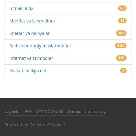
o'zbek tilida
63
Ma'rifat va Islom dinni
18
Sherlar va hikoyalar
163
Sud va huquqiy maslaxatlatlar
1.5k
Internet va tarmoqlar
130
Asalarichilikga oid
4
Bog'lanish
FAQ
SAYT QOIDALARI
Sitemap
Sitemap-blog
Powered by
Question2Answer