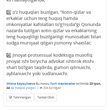
3️⃣ o‘z huquqlari buzilgan, “Xotin-qizlar va
erkaklar uchun teng huquq hamda
imkoniyatlar kafolatlari to‘g‘risida”gi Qonunda
nazarda tutilgan xotin-qizlar va erkaklarning
teng huquqliligi buzilganligi munosabati bilan
sudga murojaat qilgan jismoniy shaxslar;
4️⃣ Jinoyat-protsessual kodeksiga muvofiq
jinoyat ishi bo‘yicha advokat ishtirok etishi
shart bo‘lgan taqdirda, gumon qilinuvchi,
ayblanuvchi yoki sudlanuvchi.
SHoira Gaybullaeva
Bu mavzu
Turli maslahatlar
bo'limida
23 Iyun,
24
da maqola yozgan.
|
334
ko'rilgan
Tahrirlangan
Tanlab Olish