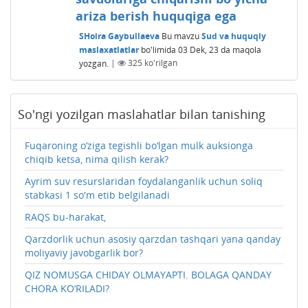
ariza berish huquqiga ega
SHoira Gaybullaeva
Bu mavzu
Sud va huquqiy
maslaxatlatlar
bo'limida
03 Dek, 23
da maqola
yozgan.
|
325
ko'rilgan
So'ngi yozilgan maslahatlar bilan tanishing
Fuqaroning o‘ziga tegishli bo‘lgan mulk auksionga
chiqib ketsa, nima qilish kerak?
Ayrim suv resurslaridan foydalanganlik uchun soliq
stabkasi 1 so'm etib belgilanadi
RAQS bu-harakat,
Qarzdorlik uchun asosiy qarzdan tashqari yana qanday
moliyaviy javobgarlik bor?
QIZ NOMUSGA CHIDAY OLMAYAPTI. BOLAGA QANDAY
CHORA KO‘RILADI?