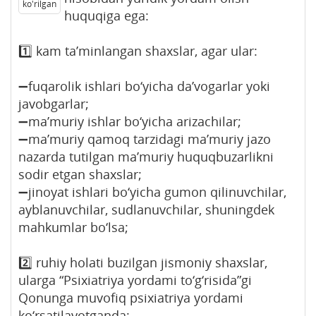
ko'rilgan
huquqiga ega:
1️⃣ kam ta’minlangan shaxslar, agar ular:
➖fuqarolik ishlari bo‘yicha da’vogarlar yoki
javobgarlar;
➖ma’muriy ishlar bo‘yicha arizachilar;
➖ma’muriy qamoq tarzidagi ma’muriy jazo
nazarda tutilgan ma’muriy huquqbuzarlikni
sodir etgan shaxslar;
➖jinoyat ishlari bo‘yicha gumon qilinuvchilar,
ayblanuvchilar, sudlanuvchilar, shuningdek
mahkumlar bo‘lsa;
2️⃣ ruhiy holati buzilgan jismoniy shaxslar,
ularga “Psixiatriya yordami to‘g‘risida”gi
Qonunga muvofiq psixiatriya yordami
ko‘rsatilayotganda;