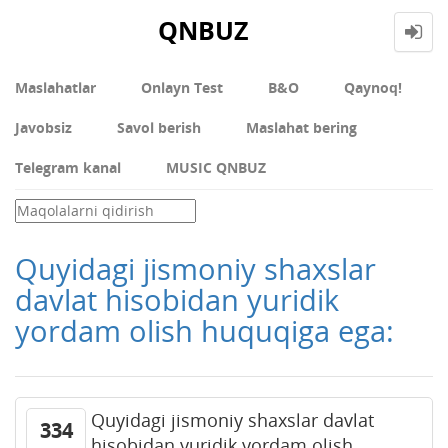
QNBUZ
Maslahatlar
Onlayn Test
В&О
Qaynoq!
Javobsiz
Savol berish
Maslahat bering
Telegram kanal
MUSIC QNBUZ
Quyidagi jismoniy shaxslar
davlat hisobidan yuridik
yordam olish huquqiga ega:
Quyidagi jismoniy shaxslar davlat
334
hisobidan yuridik yordam olish