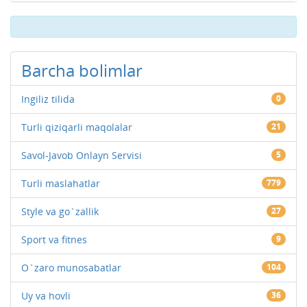
Barcha bolimlar
Ingiliz tilida
0
Turli qiziqarli maqolalar
21
Savol-Javob Onlayn Servisi
5
Turli maslahatlar
779
Style va go`zallik
27
Sport va fitnes
9
O`zaro munosabatlar
104
Uy va hovli
36