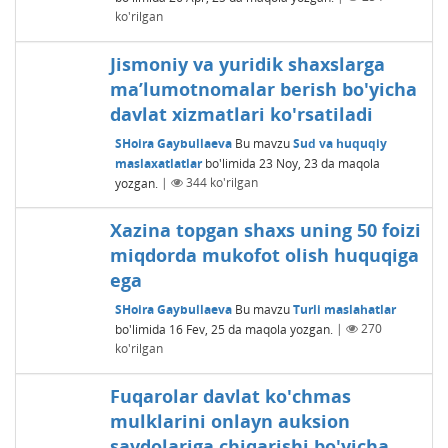
ko'rilgan
Jismoniy va yuridik shaxslarga
maʼlumotnomalar berish bo'yicha
davlat xizmatlari ko'rsatiladi
SHoira Gaybullaeva
Bu mavzu
Sud va huquqiy
maslaxatlatlar
bo'limida
23 Noy, 23
da maqola
yozgan.
|
344
ko'rilgan
Xazina topgan shaxs uning 50 foizi
miqdorda mukofot olish huquqiga
ega
SHoira Gaybullaeva
Bu mavzu
Turli maslahatlar
bo'limida
16 Fev, 25
da maqola yozgan.
|
270
ko'rilgan
Fuqarolar davlat ko'chmas
mulklarini onlayn auksion
savdolariga chiqarishi bo'yicha