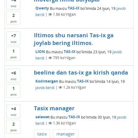
ovoz
Qwerty
Bu mavzu
TAS-IX
bo'limida
24 Iyun, 19
javob
berdi
|
1.6k
ko'rilgan
2
javob
Iltimos shu narsani Tas-ix ga
+7
joylab bering iltimos.
ovoz
1
LION
Bu mavzu
TAS-IX
bo'limida
23 Iyun, 19
javob
berdi
|
795
ko'rilgan
javob
beeline dan tas-ix ga kirish qanda
+6
ovoz
Kodirbergan
Bu mavzu
TAS-IX
bo'limida
14 Iyun, 19
javob berdi
|
1.2k
ko'rilgan
1
javob
Tasix manager
+4
ovoz
salawat
Bu mavzu
TAS-IX
bo'limida
30 Iyun, 19
javob
berdi
|
1.3k
ko'rilgan
2
javob
tasix
manager