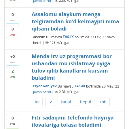
javob berdi
|
2.3k
ko'rilgan
Assalomu alaykum menga
0
telgiramdan ko'd kelmaypti nima
ovoz
qilsam boladi
0
javob
anonim
Bu mavzu
TAS-IX
bo'limida
23 Fev, 23
savol
berdi
|
453
ko'rilgan
Menda itv.uz programmasi bor
+2
ushandan mb ishlatmay oyiga
ovoz
tulov qilib kanallarni kursam
2
buladimi
javob
Elyor Ganiyev
Bu mavzu
TAS-IX
bo'limida
20 May, 22
javob berdi
|
2.3k
ko'rilgan
itv
tv
kanal
bepul
mb
Fitr sadaqani telefonda hayriya
0
ilovalariga tolasa boladimi
ovoz