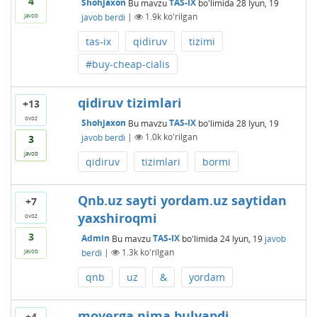
4
Shohjaxon
Bu mavzu
TAS-IX
bo'limida
28 Iyun, 19
javob berdi
|
1.9k
ko'rilgan
javob
tas-ix
qidiruv
tizimi
#buy-cheap-cialis
qidiruv tizimlari
+13
ovoz
Shohjaxon
Bu mavzu
TAS-IX
bo'limida
28 Iyun, 19
javob berdi
|
1.0k
ko'rilgan
3
javob
qidiruv
tizimlari
bormi
Qnb.uz sayti yordam.uz saytidan
+7
yaxshiroqmi
ovoz
3
Admin
Bu mavzu
TAS-IX
bo'limida
24 Iyun, 19
javob
berdi
|
1.3k
ko'rilgan
javob
qnb
uz
&
yordam
moverga nima bulyapdi
+4