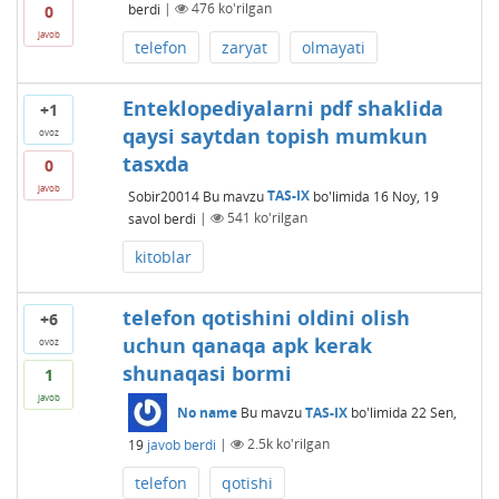
berdi
|
476
ko'rilgan
0
javob
telefon
zaryat
olmayati
Enteklopediyalarni pdf shaklida
+1
qaysi saytdan topish mumkun
ovoz
tasxda
0
javob
Sobir20014
Bu mavzu
TAS-IX
bo'limida
16 Noy, 19
savol berdi
|
541
ko'rilgan
kitoblar
telefon qotishini oldini olish
+6
uchun qanaqa apk kerak
ovoz
shunaqasi bormi
1
javob
No name
Bu mavzu
TAS-IX
bo'limida
22 Sen,
19
javob berdi
|
2.5k
ko'rilgan
telefon
qotishi