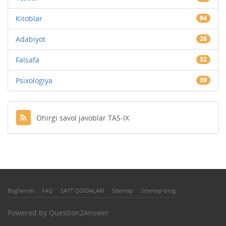
Kitoblar
94
Adabiyot
26
Falsafa
32
Psixologiya
39
Ohirgi savol javoblar TAS-IX
Bog'lanish
FAQ
SAYT QOIDALARI
Sitemap
Sitemap-blog
Powered by
Question2Answer