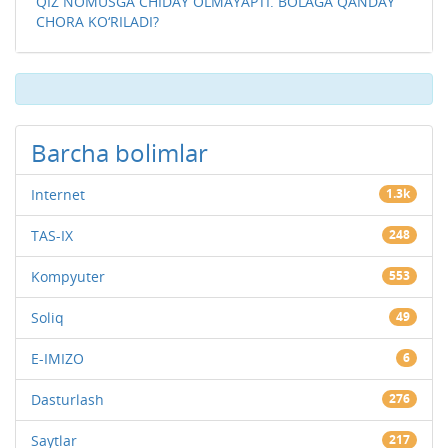
QIZ NOMUSGA CHIDAY OLMAYAPTI. BOLAGA QANDAY
CHORA KO‘RILADI?
Barcha bolimlar
Internet
1.3k
TAS-IX
248
Kompyuter
553
Soliq
49
E-IMIZO
6
Dasturlash
276
Saytlar
217