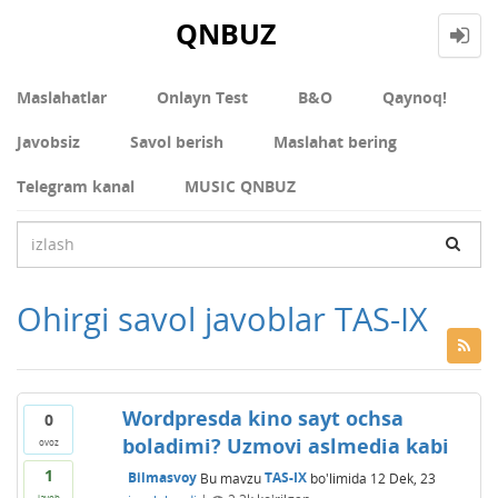
QNBUZ
Maslahatlar
Onlayn Test
В&О
Qaynoq!
Javobsiz
Savol berish
Maslahat bering
Telegram kanal
MUSIC QNBUZ
Ohirgi savol javoblar TAS-IX
Wordpresda kino sayt ochsa
0
boladimi? Uzmovi aslmedia kabi
ovoz
1
Bilmasvoy
Bu mavzu
TAS-IX
bo'limida
12 Dek, 23
javob