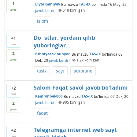
1
Elyor Ganiyev
Bu mavzu
TAS-IX
bo'limida
16 May, 22
javob berdi
|
518
ko'rilgan
javob
islom
Do`stlar, yordam qilib
+1
yuboringlar...
ovoz
2
Eshniyazov bunyod
Bu mavzu
TAS-IX
bo'limida
08
Dek, 20
javob berdi
|
1.2k
ko'rilgan
javob
tasix
sayt
autotune
Salom Faqat savol javob bo'ladimi
+2
ovoz
Kamronbek008
Bu mavzu
TAS-IX
bo'limida
07 Dek, 20
javob berdi
|
905
ko'rilgan
2
javob
faqat
Telegramga internet web sayt
+2
ovoz