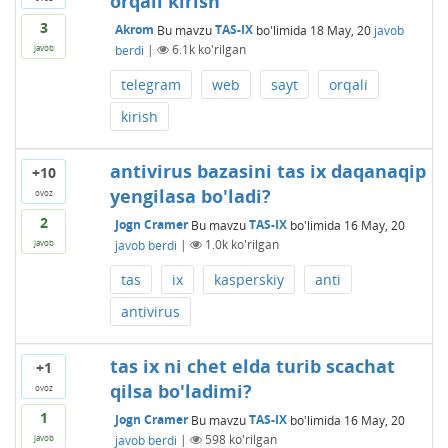
orqali kirish
3
Akrom
Bu mavzu
TAS-IX
bo'limida
18 May, 20
javob
berdi
|
6.1k
ko'rilgan
javob
telegram
web
sayt
orqali
kirish
antivirus bazasini tas ix daqanaqip
+10
yengilasa bo'ladi?
ovoz
2
Jogn Cramer
Bu mavzu
TAS-IX
bo'limida
16 May, 20
javob berdi
|
1.0k
ko'rilgan
javob
tas
ix
kasperskiy
anti
antivirus
tas ix ni chet elda turib scachat
+1
qilsa bo'ladimi?
ovoz
1
Jogn Cramer
Bu mavzu
TAS-IX
bo'limida
16 May, 20
javob berdi
|
598
ko'rilgan
javob