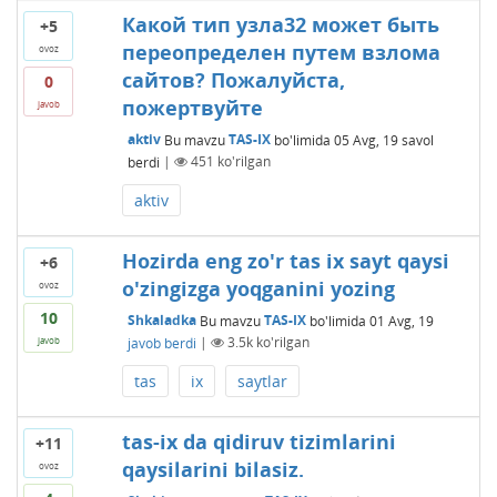
Какой тип узла32 может быть
+5
переопределен путем взлома
ovoz
сайтов? Пожалуйста,
0
пожертвуйте
javob
aktiv
Bu mavzu
TAS-IX
bo'limida
05 Avg, 19
savol
berdi
|
451
ko'rilgan
aktiv
Hozirda eng zo'r tas ix sayt qaysi
+6
o'zingizga yoqganini yozing
ovoz
10
Shkaladka
Bu mavzu
TAS-IX
bo'limida
01 Avg, 19
javob berdi
|
3.5k
ko'rilgan
javob
tas
ix
saytlar
tas-ix da qidiruv tizimlarini
+11
qaysilarini bilasiz.
ovoz