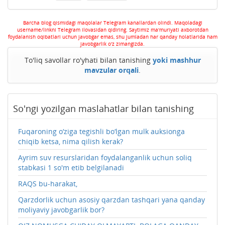
Barcha blog qismidagi maqolalar Telegram kanallardan olindi. Maqoladagi
username/linkni Telegram ilovasidan qidiring. Saytimiz ma'muriyati axborotdan
foydalanish oqibatlari uchun javobgar emas, shu jumladan har qanday holatlarida ham
javobgarlik o'z zimangizda.
To'liq savollar ro'yhati bilan tanishing
yoki mashhur
mavzular orqali
.
So'ngi yozilgan maslahatlar bilan tanishing
Fuqaroning o‘ziga tegishli bo‘lgan mulk auksionga
chiqib ketsa, nima qilish kerak?
Ayrim suv resurslaridan foydalanganlik uchun soliq
stabkasi 1 so'm etib belgilanadi
RAQS bu-harakat,
Qarzdorlik uchun asosiy qarzdan tashqari yana qanday
moliyaviy javobgarlik bor?