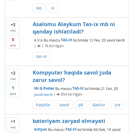
tas
ix
Asalomu Alaykum Tas-ix mb ni
+2
qanday ishlatiladi?
ovoz
0
A.V.A
Bu mavzu
TAS-IX
bo'limida
12 Fev, 20
savol berdi
|
1.7k
ko'rilgan
javob
tas-ix
Kompyuter haqida savol juda
+2
zarur savol?
ovoz
1
Mr.G.Potter
Bu mavzu
TAS-IX
bo'limida
21 Yan, 20
javob berdi
|
854
ko'rilgan
javob
haqida
savol
pk
dastur
zor
bateriyam zaryad olmayati
+1
ovoz
brityon
Bu mavzu
TAS-IX
bo'limida
04 Dek, 19
savol