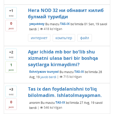
Нега NOD 32 ни обнавит килиб
+1
булмай турибди
ovoz
0
yaqubboy
Bu mavzu
TAS-IX
bo'limida
01 Sen, 19
savol
berdi
|
418
ko'rilgan
javob
интернет
компьтер
файл
Agar ichida mb bor bo'lib shu
+2
xizmatni ulasa bari bir boshqa
ovoz
saytlarga kirmaydimi?
1
javob
Eshniyazov bunyod
Bu mavzu
TAS-IX
bo'limida
28
Avg, 19
javob berdi
|
715
ko'rilgan
Tas ix dan foydalanishni to‘liq
+3
bilolmadim. Ishlatolmayapman.
ovoz
0
anonim
Bu mavzu
TAS-IX
bo'limida
27 Avg, 19
savol
berdi
|
546
ko'rilgan
javob