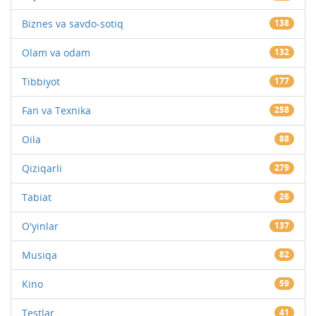
Biznes va savdo-sotiq
138
Olam va odam
132
Tibbiyot
177
Fan va Texnika
258
Oila
88
Qiziqarli
279
Tabiat
26
O'yinlar
137
Musiqa
82
Kino
59
Testlar
41