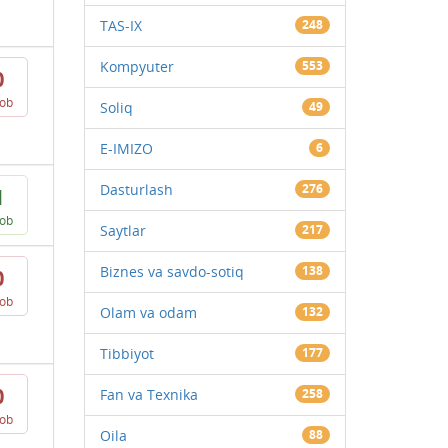
TAS-IX
248
Kompyuter
553
0
vob
Soliq
49
E-IMIZO
6
Dasturlash
276
1
vob
Saytlar
217
Biznes va savdo-sotiq
138
0
vob
Olam va odam
132
Tibbiyot
177
0
Fan va Texnika
258
vob
Oila
88