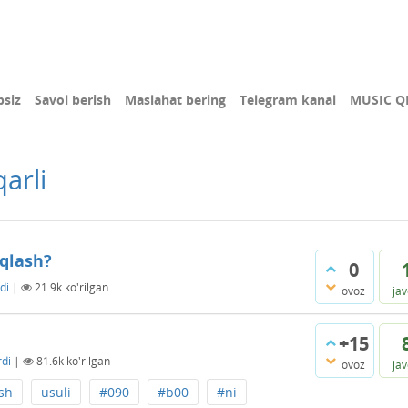
bsiz
Savol berish
Maslahat bering
Telegram kanal
MUSIC Q
arli
iqlash?
0
di
|
21.9k
ko'rilgan
ovoz
ja
+15
rdi
|
81.6k
ko'rilgan
ovoz
ja
sh
usuli
#090
#b00
#ni