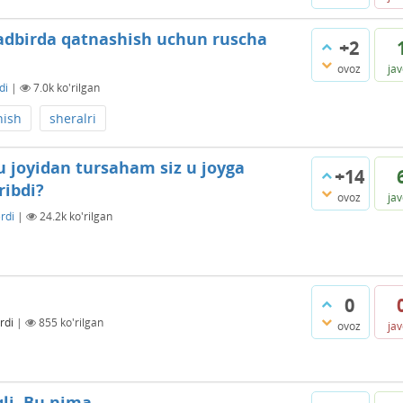
 tadbirda qatnashish uchun ruscha
+2
ovoz
ja
di
|
7.0k
ko'rilgan
hish
sheralri
 u joyidan tursaham siz u joyga
+14
ribdi?
ovoz
ja
rdi
|
24.2k
ko'rilgan
0
rdi
|
855
ko'rilgan
ovoz
ja
qli. Bu nima