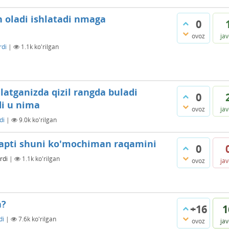
 oladi ishlatadi nmaga
0
ovoz
ja
rdi
|
1.1k
ko'rilgan
latganizda qizil rangda buladi
0
di u nima
ovoz
ja
di
|
9.0k
ko'rilgan
yapti shuni ko'mochiman raqamini
0
rdi
|
1.1k
ko'rilgan
ovoz
ja
a?
+16
1
di
|
7.6k
ko'rilgan
ovoz
ja