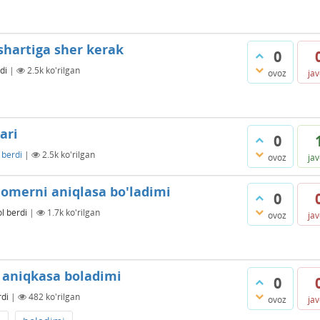
 shartiga sher kerak
0
di
|
2.5k
ko'rilgan
ovoz
ja
ari
0
 berdi
|
2.5k
ko'rilgan
ovoz
ja
omerni aniqlasa bo'ladimi
0
l berdi
|
1.7k
ko'rilgan
ovoz
ja
i aniqkasa boladimi
0
rdi
|
482
ko'rilgan
ovoz
ja