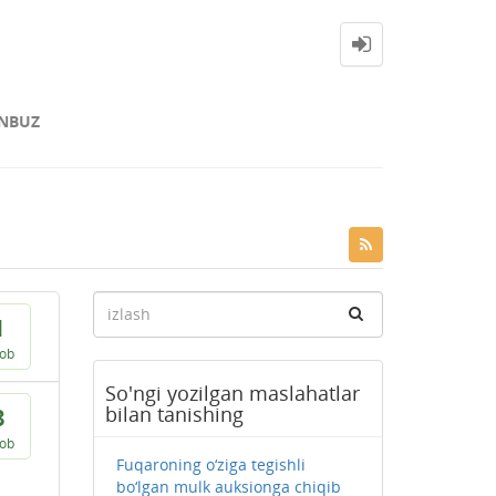
NBUZ
1
vob
So'ngi yozilgan maslahatlar
bilan tanishing
8
vob
Fuqaroning o‘ziga tegishli
bo‘lgan mulk auksionga chiqib