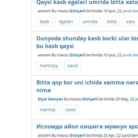
Qaysi kasb egalari umrida bitta xato 
anonim
Bu mavzu
Qiziqarli
bo'limida
10 Iyun, 22
javob be
kasb
egalari
umrida
bitta
xato
Dunyoda shunday kasb borki ular bir
bu kasb qaysi
anonim
Bu mavzu
Qiziqarli
bo'limida
10 Iyun, 22
javob be
mantiqiy
savol
Bitta qop bor uni ichida xamma narsa
nima
Elyor Ganiyev
Bu mavzu
Qiziqarli
bo'limida
20 May, 22
j
mantiqi
savol
Исломда айол кишига мумкун эрк
anonim
Bu mavzu
Qiziqarli
bo'limida
20 Apr, 22
savol ber