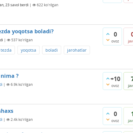
an, 23
savol berdi
|
622
ko'rilgan
ezda yoqotsa boladi?
0
di
|
537
ko'rilgan
ovoz
ja
tezda
yoqotsa
boladi
jarohatlar
 nima ?
+10
di
|
6.9k
ko'rilgan
ovoz
ja
shaxs
0
di
|
2.4k
ko'rilgan
ovoz
ja