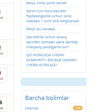
ketsa, nima qilish kerak?
1
Ayrim suv resurslaridan
foydalanganlik uchun soliq
vob
stabkasi 1 so'm etib belgilanadi
RAQS bu-harakat,
Qarzdorlik uchun asosiy
qarzdan tashqari yana qanday
2
moliyaviy javobgarlik bor?
vob
QIZ NOMUSGA CHIDAY
OLMAYAPTI. BOLAGA QANDAY
CHORA KO‘RILADI?
0
vob
Barcha bolimlar
6
Internet
1.3k
vob