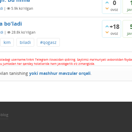
0
di
|
5.9k
ko'rilgan
ovoz
ja
 bo'ladi
+18
di
|
28.8k
ko'rilgan
ovoz
ja
kim
biladi
#qogasz
oladagi username/linkni Telegram ilovasidan qidiring. Saytimiz ma'muriyati axborotdan foyda
hu jumladan har qanday holatlarida ham javobgarlik o'z zimangizda.
 bilan tanishing
yoki mashhur mavzular orqali
.
-blog