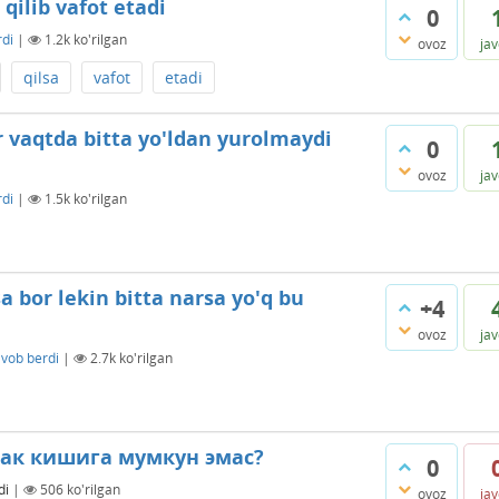
qilib vafot etadi
0
rdi
|
1.2k
ko'rilgan
ovoz
ja
qilsa
vafot
etadi
 vaqtda bitta yo'ldan yurolmaydi
0
ovoz
ja
rdi
|
1.5k
ko'rilgan
 bor lekin bitta narsa yo'q bu
+4
ovoz
ja
avob berdi
|
2.7k
ko'rilgan
ак кишига мумкун эмас?
0
di
|
506
ko'rilgan
ovoz
ja