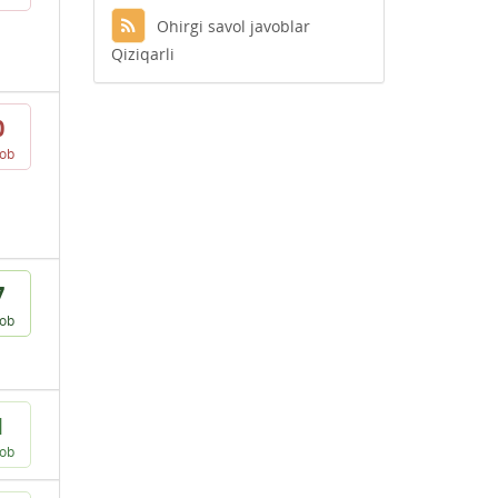
Ohirgi savol javoblar
Qiziqarli
0
vob
7
vob
1
vob