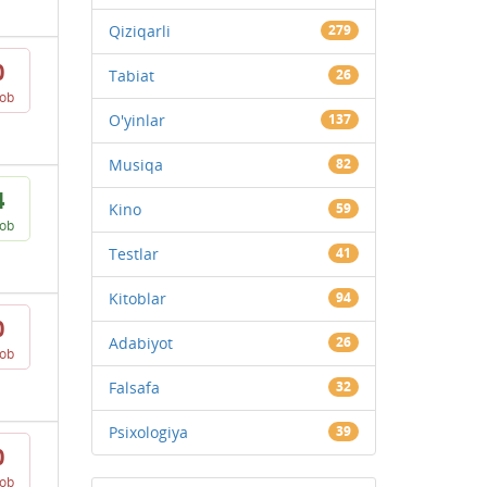
Qiziqarli
279
0
Tabiat
26
vob
O'yinlar
137
Musiqa
82
4
Kino
59
vob
Testlar
41
Kitoblar
94
0
Adabiyot
26
vob
Falsafa
32
Psixologiya
39
0
vob