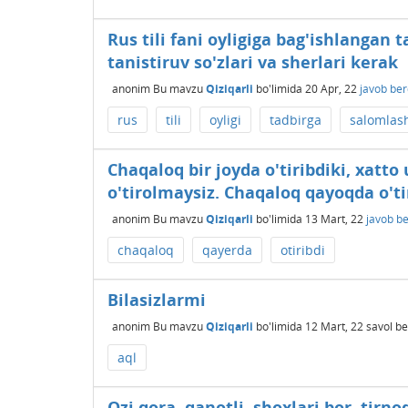
Rus tili fani oyligiga bag'ishlangan
tanistiruv so'zlari va sherlari kerak
anonim
Bu mavzu
Qiziqarli
bo'limida
20 Apr, 22
javob ber
rus
tili
oyligi
tadbirga
salomlas
Chaqaloq bir joyda o'tiribdiki, xatto
o'tirolmaysiz. Chaqaloq qayoqda o'ti
anonim
Bu mavzu
Qiziqarli
bo'limida
13 Mart, 22
javob be
chaqaloq
qayerda
otiribdi
Bilasizlarmi
anonim
Bu mavzu
Qiziqarli
bo'limida
12 Mart, 22
savol be
aql
Ozi qora, qanotli, shoxlari bor, tirno