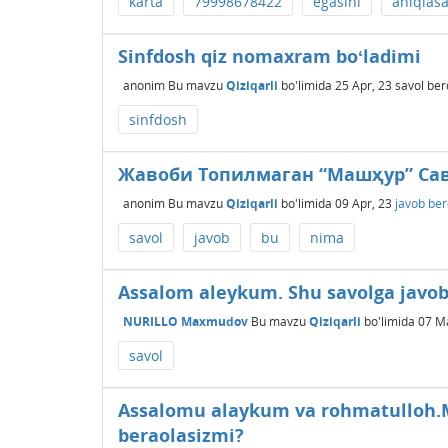
karta
79998678422
egasini
aniqlas
Sinfdosh qiz nomaxram boʻladimi
anonim
Bu mavzu
Qiziqarli
bo'limida
25 Apr, 23
savol ber
sinfdosh
Жавоби Топилмаган “Машҳур” Сав
anonim
Bu mavzu
Qiziqarli
bo'limida
09 Apr, 23
javob ber
savol
javob
bu
nima
Assalom aleykum. Shu savolga javo
NURILLO Maxmudov
Bu mavzu
Qiziqarli
bo'limida
07 Ma
savol
Assalomu alaykum va rohmatulloh.
beraolasizmi?