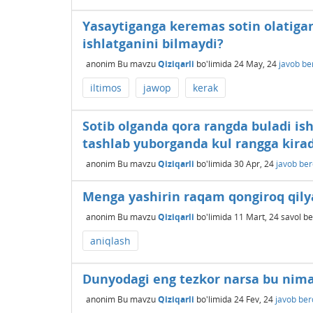
Yasaytiganga keremas sotin olatigan
ishlatganini bilmaydi?
anonim
Bu mavzu
Qiziqarli
bo'limida
24 May, 24
javob be
iltimos
jawop
kerak
Sotib olganda qora rangda buladi ish
tashlab yuborganda kul rangga kira
anonim
Bu mavzu
Qiziqarli
bo'limida
30 Apr, 24
javob ber
Menga yashirin raqam qongiroq qil
anonim
Bu mavzu
Qiziqarli
bo'limida
11 Mart, 24
savol be
aniqlash
Dunyodagi eng tezkor narsa bu nim
anonim
Bu mavzu
Qiziqarli
bo'limida
24 Fev, 24
javob ber