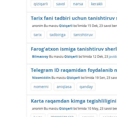
qiziqarli
savol
narsa
kerakli
Tarix fani tadbiri uchun tanishtiruv
anonim
Bu mavzu
Qiziqarli
bo'limida
15 Dek, 23
savol ber
tarix
tadbiriga
tanishtiruv
Farog'atxon ismiga tanishtiruv sherl
Bilmasvoy
Bu mavzu
Qiziqarli
bo'limida
12 Dek, 23
javob
Telegram ID raqamidan foydalanib n
Nizomiddin
Bu mavzu
Qiziqarli
bo'limida
19 Sen, 23
savo
nomerni
aniqlasa
qanday
Karta raqamdan kimga tegishliligin
anonim
Bu mavzu
Qiziqarli
bo'limida
10 May, 23
savol be