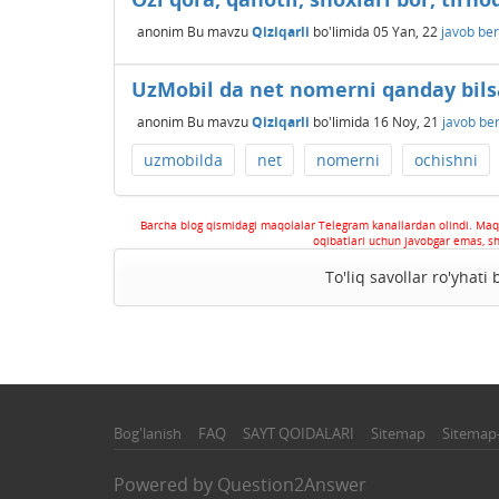
anonim
Bu mavzu
Qiziqarli
bo'limida
05 Yan, 22
javob ber
UzMobil da net nomerni qanday bilsa
anonim
Bu mavzu
Qiziqarli
bo'limida
16 Noy, 21
javob ber
uzmobilda
net
nomerni
ochishni
Barcha blog qismidagi maqolalar Telegram kanallardan olindi. Maq
oqibatlari uchun javobgar emas, s
To'liq savollar ro'yhati
Bog'lanish
FAQ
SAYT QOIDALARI
Sitemap
Sitemap
Powered by
Question2Answer