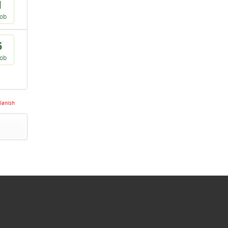
1
vob
5
vob
lanish