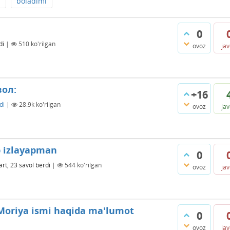
a
boladimi
0
di
|
510
ko'rilgan
ovoz
ja
ол:
+16
di
|
28.9k
ko'rilgan
ovoz
ja
b izlayapman
0
rt, 23
savol berdi
|
544
ko'rilgan
ovoz
ja
Moriya ismi haqida ma'lumot
0
ovoz
ja