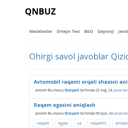
QNBUZ
Maslahatlar
Onlayn Test
В&О
Qaynoq!
Javo
Ohirgi savol javoblar Qiziq
Avtomobil raqami orqali shaxsni an
anonim
Bu mavzu
Qiziqarli
bo'limida
02 Avg, 24
javob ber
Raqam egasini aniqlash
anonim
Bu mavzu
Qiziqarli
bo'limida
09 Iyun, 24
javob be
raqam
egasi
va
raqamni
aniqla