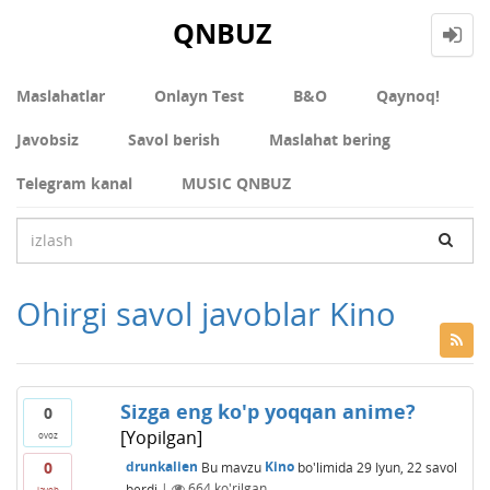
QNBUZ
Maslahatlar
Onlayn Test
В&О
Qaynoq!
Javobsiz
Savol berish
Maslahat bering
Telegram kanal
MUSIC QNBUZ
Ohirgi savol javoblar Kino
Sizga eng ko'p yoqqan anime?
0
[Yopilgan]
ovoz
0
drunkalien
Bu mavzu
Kino
bo'limida
29 Iyun, 22
savol
berdi
|
664
ko'rilgan
javob