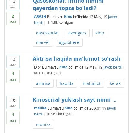
Qasoskorlar: Intiho filmini
+3
qayerdan topsa bo'ladi?
ovoz
2
ARASH
Bu mavzu
Kino
bo'limida
12 May, 19
javob
berdi
|
1.9k
ko'rilgan
javob
qasoskorlar
avengers
kino
marvel
#gotohere
Aktrisa haqida ma'lumot so'rash
+3
ovoz
Dior
Bu mavzu
Kino
bo'limida
12 May, 19
javob berdi
|
1.1k
ko'rilgan
1
javob
aktirisa
haqida
malumot
kerak
Kinoserial yuklash sayt nomi ...
+6
ovoz
malika
Bu mavzu
Kino
bo'limida
28 Apr, 19
javob
berdi
|
961
ko'rilgan
1
javob
munisa