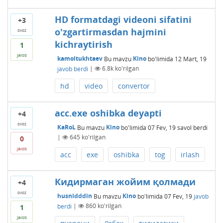
HD formatdagi videoni sifatini
+3
o'zgartirmasdan hajmini
ovoz
kichraytirish
1
javob
kamoltukhtaev
Bu mavzu
Kino
bo'limida
12 Mart, 19
javob berdi
|
6.8k
ko'rilgan
hd
video
convertor
acc.exe oshibka deyapti
+4
ovoz
KaRoL
Bu mavzu
Kino
bo'limida
07 Fev, 19
savol berdi
|
645
ko'rilgan
0
javob
acc
exe
oshibka
tog
irlash
Кидирмаган жойим қолмади
+4
ovoz
husnidddin
Bu mavzu
Kino
bo'limida
07 Fev, 19
javob
berdi
|
860
ko'rilgan
1
javob