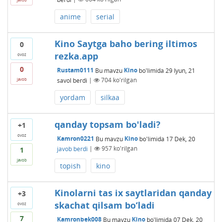
anime
serial
Kino Saytga baho bering iltimos
0
rezka.app
ovoz
0
Rustam0111
Bu mavzu
Kino
bo'limida
29 Iyun, 21
savol berdi
|
704
ko'rilgan
javob
yordam
silkaa
qanday topsam bo'ladi?
+1
ovoz
Kamron0221
Bu mavzu
Kino
bo'limida
17 Dek, 20
javob berdi
|
957
ko'rilgan
1
javob
topish
kino
Kinolarni tas ix saytlaridan qanday
+3
skachat qilsam bo‘ladi
ovoz
7
Kamronbek008
Bu mavzu
Kino
bo'limida
07 Dek, 20