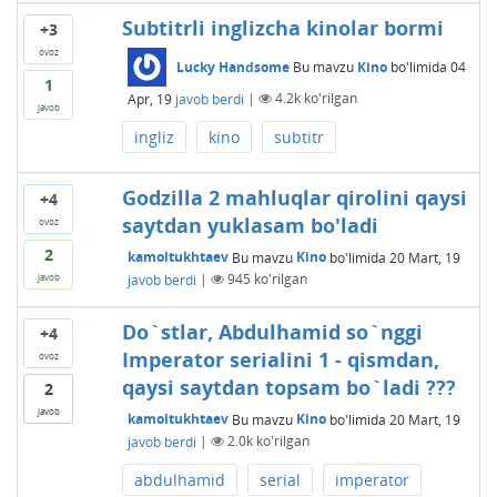
Subtitrli inglizcha kinolar bormi
+3
ovoz
Lucky Handsome
Bu mavzu
Kino
bo'limida
04
1
Apr, 19
javob berdi
|
4.2k
ko'rilgan
javob
ingliz
kino
subtitr
Godzilla 2 mahluqlar qirolini qaysi
+4
saytdan yuklasam bo'ladi
ovoz
2
kamoltukhtaev
Bu mavzu
Kino
bo'limida
20 Mart, 19
javob berdi
|
945
ko'rilgan
javob
Do`stlar, Abdulhamid so`nggi
+4
Imperator serialini 1 - qismdan,
ovoz
qaysi saytdan topsam bo`ladi ???
2
javob
kamoltukhtaev
Bu mavzu
Kino
bo'limida
20 Mart, 19
javob berdi
|
2.0k
ko'rilgan
abdulhamid
serial
imperator