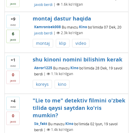
javob berdi
|
1.6k
ko'rilgan
javob
montaj dastur haqida
+9
ovoz
Kamronbek008
Bu mavzu
Kino
bo'limida
07 Dek, 20
javob berdi
|
2.3k
ko'rilgan
6
javob
montaj
klip
video
shu kinoni nomini bilishim kerak
+1
ovoz
Abror1225
Bu mavzu
Kino
bo'limida
28 Dek, 19
savol
berdi
|
1.1k
ko'rilgan
0
javob
koreys
kino
"Lie to me" detektiv filmini o'zbek
+4
tilida qaysi saytdan ko'ris
ovoz
mumkin?
0
javob
Sb_fakt
Bu mavzu
Kino
bo'limida
02 Iyun, 19
savol
berdi
|
1.4k
ko'rilgan