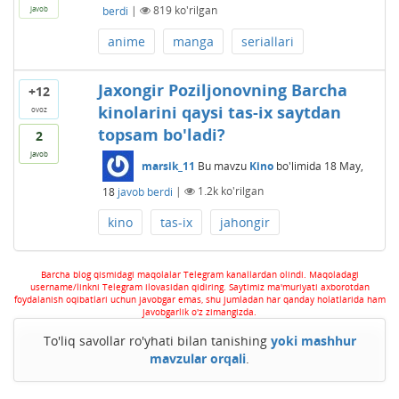
berdi
|
819
ko'rilgan
javob
anime
manga
seriallari
Jaxongir Poziljonovning Barcha
+12
kinolarini qaysi tas-ix saytdan
ovoz
topsam bo'ladi?
2
javob
marsik_11
Bu mavzu
Kino
bo'limida
18 May,
18
javob berdi
|
1.2k
ko'rilgan
kino
tas-ix
jahongir
Barcha blog qismidagi maqolalar Telegram kanallardan olindi. Maqoladagi
username/linkni Telegram ilovasidan qidiring. Saytimiz ma'muriyati axborotdan
foydalanish oqibatlari uchun javobgar emas, shu jumladan har qanday holatlarida ham
javobgarlik o'z zimangizda.
To'liq savollar ro'yhati bilan tanishing
yoki mashhur
mavzular orqali
.