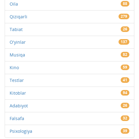
Oila
88
Qiziqarli
279
Tabiat
26
O'yinlar
137
Musiqa
82
Kino
59
Testlar
41
Kitoblar
94
Adabiyot
26
Falsafa
32
Psixologiya
39