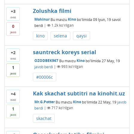
Zolushka filmi
+3
ovoz
Mohinur
Bu mavzu
Kino
bo'limida
09 Iyun, 19
savol
berdi
|
1.2k
ko'rilgan
0
javob
kino
selena
qaysi
sauntreck koreys serial
+2
ovoz
OZODBEK967
Bu mavzu
Kino
bo'limida
27 May, 19
javob berdi
|
993
ko'rilgan
1
javob
#00006c
Kak skachat subtitri na kinohit.uz
+4
ovoz
Mr.G.Potter
Bu mavzu
Kino
bo'limida
22 May, 19
javob
berdi
|
717
ko'rilgan
1
javob
skachat