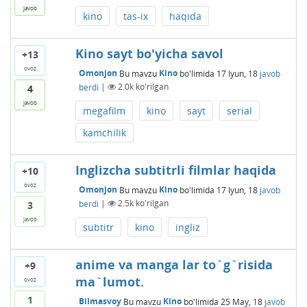
javob
kino
tas-ix
haqida
Kino sayt bo'yicha savol
+13
ovoz
Omonjon
Bu mavzu
Kino
bo'limida
17 Iyun, 18
javob
berdi
|
2.0k
ko'rilgan
4
javob
megafilm
kino
sayt
serial
kamchilik
Inglizcha subtitrli filmlar haqida
+10
ovoz
Omonjon
Bu mavzu
Kino
bo'limida
17 Iyun, 18
javob
berdi
|
2.5k
ko'rilgan
3
javob
subtitr
kino
ingliz
anime va manga lar to`g`risida
+9
ma`lumot.
ovoz
1
Bilmasvoy
Bu mavzu
Kino
bo'limida
25 May, 18
javob