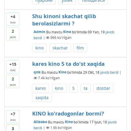
пуарони
ўзбек
тилидагиси
Shu kinoni skachat qilib
+4
berolasizlarmi ?
ovoz
2
Admin
Bu mavzu
Kino
bo'limida
09 Yan, 19
javob
berdi
|
966
ko'rilgan
javob
kino
skachat
film
kares kino 5 ta do'st xaqida
+15
ovoz
qnb
Bu mavzu
Kino
bo'limida
29 Okt, 18
javob berdi
|
7.4k
ko'rilgan
2
javob
kares
kino
5
ta
dostlar
xaqida
KINO ko'radogonlar bormi?
+7
ovoz
Alibobo
Bu mavzu
Kino
bo'limida
17 Iyun, 18
javob
berdi
|
1.6k
ko'rilgan
3