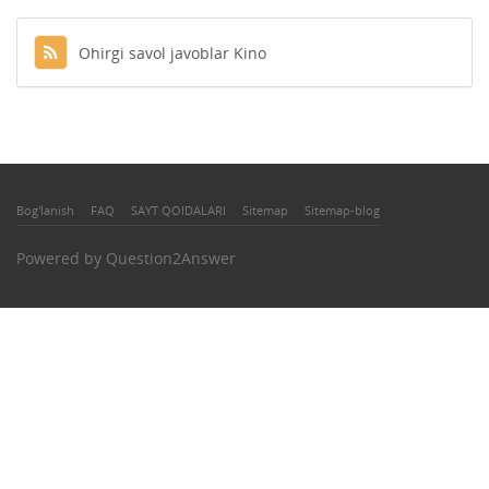
Ohirgi savol javoblar Kino
Bog'lanish
FAQ
SAYT QOIDALARI
Sitemap
Sitemap-blog
Powered by
Question2Answer