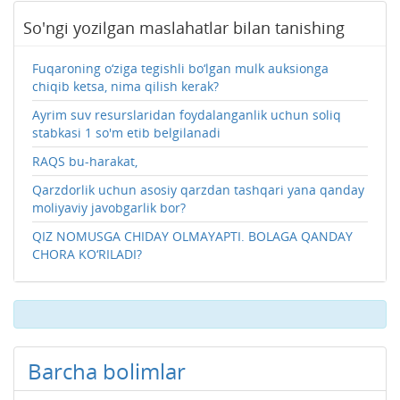
So'ngi yozilgan maslahatlar bilan tanishing
Fuqaroning o‘ziga tegishli bo‘lgan mulk auksionga
chiqib ketsa, nima qilish kerak?
Ayrim suv resurslaridan foydalanganlik uchun soliq
stabkasi 1 so'm etib belgilanadi
RAQS bu-harakat,
Qarzdorlik uchun asosiy qarzdan tashqari yana qanday
moliyaviy javobgarlik bor?
QIZ NOMUSGA CHIDAY OLMAYAPTI. BOLAGA QANDAY
CHORA KO‘RILADI?
Barcha bolimlar