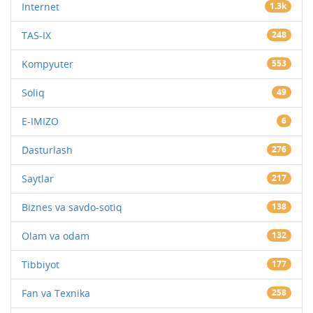
Internet
1.3k
TAS-IX
248
Kompyuter
553
Soliq
49
E-IMIZO
6
Dasturlash
276
Saytlar
217
Biznes va savdo-sotiq
138
Olam va odam
132
Tibbiyot
177
Fan va Texnika
258