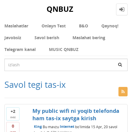
QNBUZ
Maslahatlar
Onlayn Test
В&О
Qaynoq!
Javobsiz
Savol berish
Maslahat bering
Telegram kanal
MUSIC QNBUZ
Savol tegi tas-ix
My public wifi ni yoqib telefonda
+2
ham tas-ix saytga kirish
ovoz
0
King
Bu mavzu
Internet
bo'limida
15 Apr, 20
savol
javob