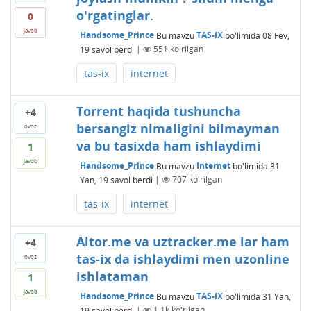
o'rgatinglar.
0
javob
Handsome_Prince
Bu mavzu
TAS-IX
bo'limida
08 Fev,
19
savol berdi
|
551
ko'rilgan
tas-ix
internet
Torrent haqida tushuncha
+4
bersangiz nimaligini bilmayman
ovoz
va bu tasixda ham ishlaydimi
1
javob
Handsome_Prince
Bu mavzu
Internet
bo'limida
31
Yan, 19
savol berdi
|
707
ko'rilgan
tas-ix
internet
Altor.me va uztracker.me lar ham
+4
tas-ix da ishlaydimi men uzonline
ovoz
ishlataman
1
javob
Handsome_Prince
Bu mavzu
TAS-IX
bo'limida
31 Yan,
19
savol berdi
|
1.1k
ko'rilgan