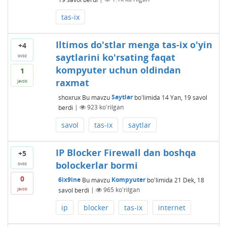
tas-ix
Iltimos do'stlar menga tas-ix o'yin
+4
saytlarini ko'rsating faqat
ovoz
kompyuter uchun oldindan
1
raxmat
javob
shoxrux
Bu mavzu
Saytlar
bo'limida
14 Yan, 19
savol
berdi
|
923
ko'rilgan
savol
tas-ix
saytlar
IP Blocker Firewall dan boshqa
+5
bolockerlar bormi
ovoz
0
6ix9ine
Bu mavzu
Kompyuter
bo'limida
21 Dek, 18
savol berdi
|
965
ko'rilgan
javob
ip
blocker
tas-ix
internet