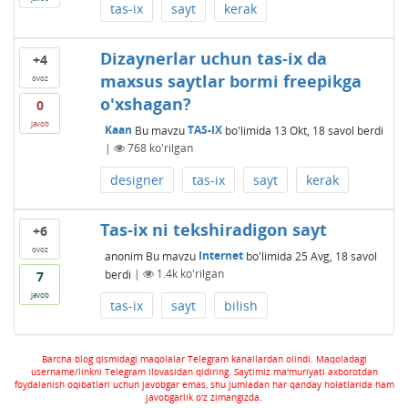
tas-ix
sayt
kerak
Dizaynerlar uchun tas-ix da
+4
maxsus saytlar bormi freepikga
ovoz
o'xshagan?
0
javob
Kaan
Bu mavzu
TAS-IX
bo'limida
13 Okt, 18
savol berdi
|
768
ko'rilgan
designer
tas-ix
sayt
kerak
Tas-ix ni tekshiradigon sayt
+6
ovoz
anonim
Bu mavzu
Internet
bo'limida
25 Avg, 18
savol
berdi
|
1.4k
ko'rilgan
7
javob
tas-ix
sayt
bilish
Barcha blog qismidagi maqolalar Telegram kanallardan olindi. Maqoladagi
username/linkni Telegram ilovasidan qidiring. Saytimiz ma'muriyati axborotdan
foydalanish oqibatlari uchun javobgar emas, shu jumladan har qanday holatlarida ham
javobgarlik o'z zimangizda.