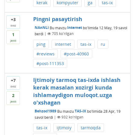
kerak
kompyuter
ga
tas-ix
Pingni pasaytirish
+3
ovoz
NAnNLi
Bu mavzu
Internet
bo'limida
12 May, 19
savol
berdi
|
705
ko'rilgan
1
javob
ping
internet
tas-ix
ru
#reviews
#post-40960
#post-111353
Ijtimoiy tarmoq tas-ixda ishlash
+7
kerak masalan xozirgi kunda
ovoz
ishlamaydigon muloqot.uzga
2
o'xshagan
javob
Behzod1989
Bu mavzu
TAS-IX
bo'limida
28 Apr, 19
savol berdi
|
932
ko'rilgan
tas-ix
ijtimoiy
tarmoqda