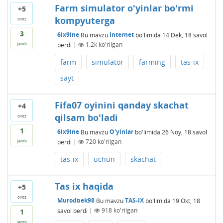
Farm simulator o'yinlar bo'rmi
+5
kompyuterga
ovoz
3
6ix9ine
Bu mavzu
Internet
bo'limida
14 Dek, 18
savol
berdi
|
1.2k
ko'rilgan
javob
farm
simulator
farming
tas-ix
sayt
Fifa07 oyinini qanday skachat
+4
qilsam bo'ladi
ovoz
1
6ix9ine
Bu mavzu
O'yinlar
bo'limida
26 Noy, 18
savol
berdi
|
720
ko'rilgan
javob
tas-ix
uchun
skachat
Tas ix haqida
+5
ovoz
Murodbek98
Bu mavzu
TAS-IX
bo'limida
19 Okt, 18
savol berdi
|
918
ko'rilgan
1
javob