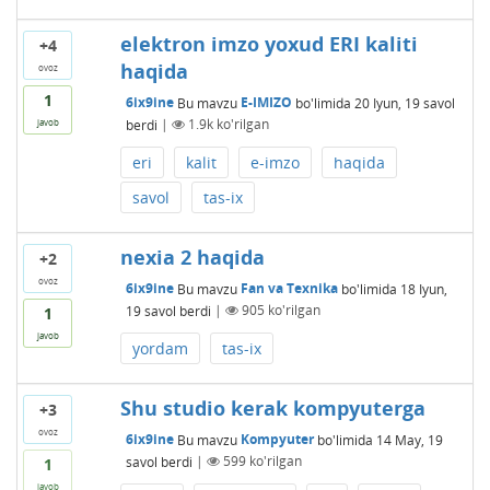
elektron imzo yoxud ERI kaliti
+4
haqida
ovoz
1
6ix9ine
Bu mavzu
E-IMIZO
bo'limida
20 Iyun, 19
savol
berdi
|
1.9k
ko'rilgan
javob
eri
kalit
e-imzo
haqida
savol
tas-ix
nexia 2 haqida
+2
ovoz
6ix9ine
Bu mavzu
Fan va Texnika
bo'limida
18 Iyun,
19
savol berdi
|
905
ko'rilgan
1
javob
yordam
tas-ix
Shu studio kerak kompyuterga
+3
ovoz
6ix9ine
Bu mavzu
Kompyuter
bo'limida
14 May, 19
savol berdi
|
599
ko'rilgan
1
javob