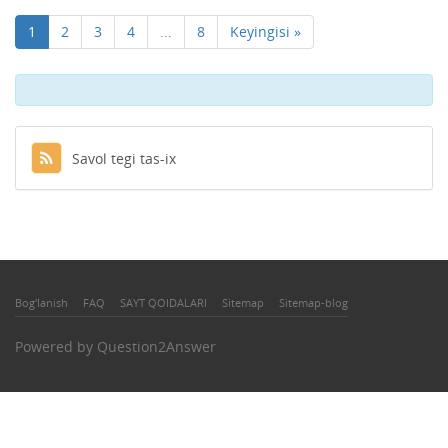
1
2
3
4
...
8
Keyingisi »
Savol tegi tas-ix
Bog'lanish
FAQ
SAYT QOIDALARI
Sitemap
Sitemap-blog
Powered by
Question2Answer