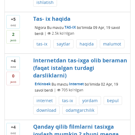
ishlatish
Tas- ix haqida
+5
ovoz
Nigora
Bu mavzu
TAS-IX
bo'limida
09 Apr, 19
savol
berdi
|
2.5k
ko'rilgan
2
javob
tas-ix
saytlar
haqida
malumot
Internetdan tas-ixga olib beraman
+4
(faqat istalgan turdagi
ovoz
darsliklarni)
0
javob
Erkinbek
Bu mavzu
Internet
bo'limida
02 Apr, 19
savol berdi
|
705
ko'rilgan
internet
tas-ix
yordam
bepul
download
odamgarchilik
Qanday qilib filmlarni tasixga
+4
joylash mumkin ? shuni menga
ovoz