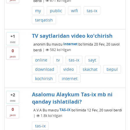
berdi
|
671
ko'rilgan
my
public
wifi
tas-ix
tarqatish
TV saytlaridan video ko'chirish
+1
ovoz
anonim
Bu mavzu
Internet
bo'limida
20 Fev, 20
savol
berdi
|
582
ko'rilgan
0
javob
online
tv
tas-ix
sayt
download
video
skachat
bepul
kochirish
internet
Asalomu Alaykum Tas-ix mb ni
+2
qanday ishlatiladi?
ovoz
0
A.V.A
Bu mavzu
TAS-IX
bo'limida
12 Fev, 20
savol berdi
|
1.8k
ko'rilgan
javob
tas-ix