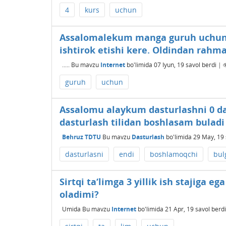
4
kurs
uchun
Assalomalekum manga guruh uchun s
ishtirok etishi kere. Oldindan rahm
.....
Bu mavzu
Internet
bo'limida
07 Iyun, 19
savol berdi
|
guruh
uchun
Assalomu alaykum dasturlashni 0 
dasturlash tilidan boshlasam buladi
Behruz TDTU
Bu mavzu
Dasturlash
bo'limida
29 May, 19
dasturlasni
endi
boshlamoqchi
bul
Sirtqi ta‘limga 3 yillik ish stajiga 
oladimi?
Umida
Bu mavzu
Internet
bo'limida
21 Apr, 19
savol berdi