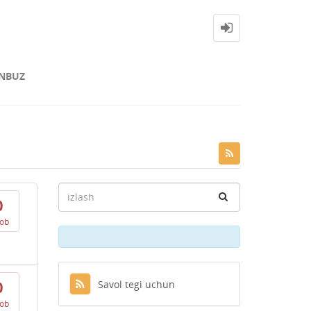
NBUZ
0
vob
Savol tegi uchun
0
vob