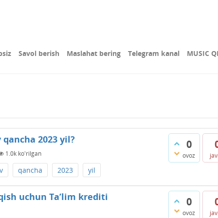
bsiz
Savol berish
Maslahat bering
Telegram kanal
MUSIC Q
qancha 2023 yil?
0
1.0k
ko'rilgan
ovoz
ja
v
qancha
2023
yil
qish uchun Ta’lim krediti
0
ovoz
ja