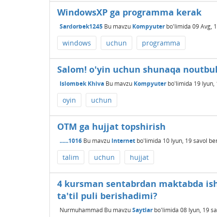
WindowsXP ga programma kerak
Sardorbek1245
Bu mavzu
Kompyuter
bo'limida
09 Avg, 
windows
uchun
programma
Salom! o'yin uchun shunaqa noutbuk
Islombek Khiva
Bu mavzu
Kompyuter
bo'limida
19 Iyun,
oyin
uchun
OTM ga hujjat topshirish
......1016
Bu mavzu
Internet
bo'limida
10 Iyun, 19
savol be
talim
uchun
hujjat
4 kursman sentabrdan maktabda ish
ta'til puli berishadimi?
Nurmuhammad
Bu mavzu
Saytlar
bo'limida
08 Iyun, 19
sa