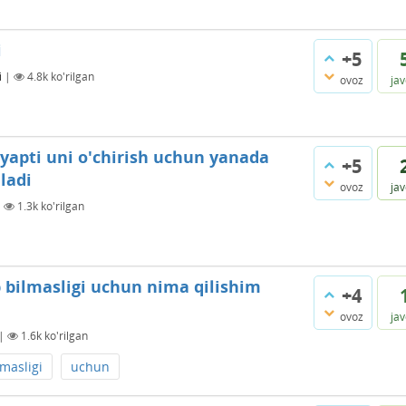
i
+5
i
|
4.8k
ko'rilgan
ovoz
ja
yapti uni o'chirish uchun yanada
+5
ladi
ovoz
ja
|
1.3k
ko'rilgan
 bilmasligi uchun nima qilishim
+4
ovoz
ja
|
1.6k
ko'rilgan
lmasligi
uchun