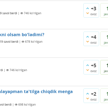
+3
19
savol berdi
|
746
ko'rilgan
ovoz
ja
ni olsam bo'ladimi?
+4
 19
savol berdi
|
678
ko'rilgan
ovoz
ja
+5
rdi
|
746
ko'rilgan
ovoz
ja
layapman ta'tilga chiqdik menga
+2
ovoz
ja
vol berdi
|
698
ko'rilgan