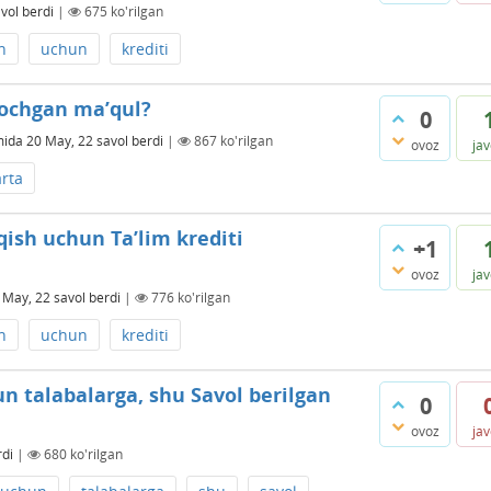
vol berdi
|
675
ko'rilgan
h
uchun
krediti
 ochgan ma’qul?
0
mida
20 May, 22
savol berdi
|
867
ko'rilgan
ovoz
ja
arta
qish uchun Ta’lim krediti
+1
ovoz
ja
 May, 22
savol berdi
|
776
ko'rilgan
h
uchun
krediti
n talabalarga, shu Savol berilgan
0
ovoz
ja
rdi
|
680
ko'rilgan