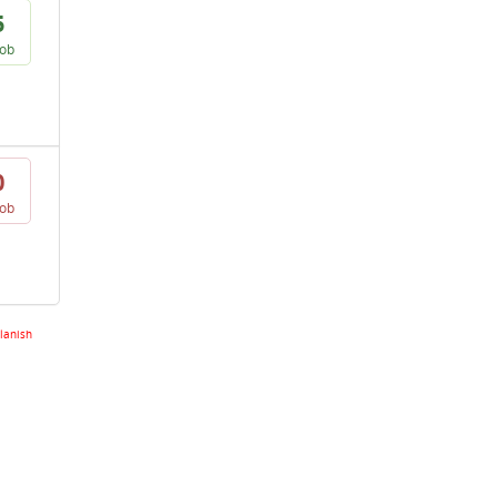
5
vob
0
vob
lanish