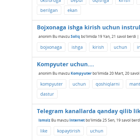
oksfordga
bepul
oqishga
kirish
berilgan
ekan
Bojxonaga ishga kirish uchun instr
anonim
Bu mavzu
Soliq
bo'limida
19 Yan, 21
savol berdi
|
bojxonaga
ishga
kirish
uchun
i
Kompyuter uchun....
anonim
Bu mavzu
Kompyuter
bo'limida
20 Mart, 20
savol
kompyuter
uchun
qoshiqlarni
mant
dastur
Telegram kanallarda qanday qilib lik
Ismsiz
Bu mavzu
Internet
bo'limida
25 Sen, 19
savol berd
like
kopaytirish
uchun