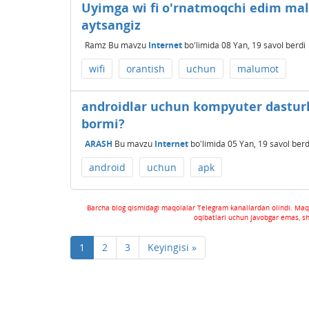
Uyimga wi fi o'rnatmoqchi edim malu
aytsangiz
Ramz
Bu mavzu
Internet
bo'limida
08 Yan, 19
savol berdi
wifi
orantish
uchun
malumot
androidlar uchun kompyuter dastur
bormi?
ARASH
Bu mavzu
Internet
bo'limida
05 Yan, 19
savol berd
android
uchun
apk
Barcha blog qismidagi maqolalar Telegram kanallardan olindi. Maq
oqibatlari uchun javobgar emas, s
1
2
3
Keyingisi »