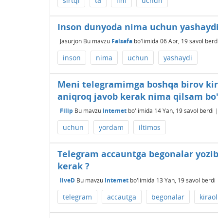
sirtqi
ta
lim
uchun
Inson dunyoda nima uchun yashayd
Jasurjon
Bu mavzu
Falsafa
bo'limida
06 Apr, 19
savol berd
inson
nima
uchun
yashaydi
Meni telegramimga boshqa birov kir
aniqroq javob kerak nima qilsam bo'
Filip
Bu mavzu
Internet
bo'limida
14 Yan, 19
savol berdi
uchun
yordam
iltimos
Telegram accauntga begonalar yozib
kerak ?
liveD
Bu mavzu
Internet
bo'limida
13 Yan, 19
savol berdi
telegram
accautga
begonalar
kirao