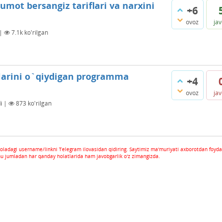
mot bersangiz tariflari va narxini
+6
ovoz
ja
|
7.1k
ko'rilgan
larini o`qiydigan programma
+4
ovoz
ja
i
|
873
ko'rilgan
oladagi username/linkni Telegram ilovasidan qidiring. Saytimiz ma'muriyati axborotdan foyda
hu jumladan har qanday holatlarida ham javobgarlik o'z zimangizda.