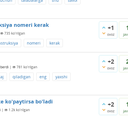
uchun
talabalarga
shu
savol
uksiya nomeri kerak
+1
735
ko'rilgan
ovoz
ja
nstruksiya
nomeri
kerak
+2
 berdi
|
781
ko'rilgan
ovoz
ja
aj
qiladigan
eng
yaxshi
e ko'paytirsa bo'ladi
+2
i
|
1.2k
ko'rilgan
ovoz
ja