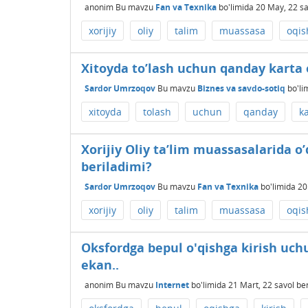
anonim
Bu mavzu
Fan va Texnika
bo'limida
20 May, 22
sa
xorijiy
oliy
talim
muassasa
oqis
Xitoyda to’lash uchun qanday karta
Sardor Umrzoqov
Bu mavzu
Biznes va savdo-sotiq
bo'li
xitoyda
tolash
uchun
qanday
k
Xorijiy Oliy ta’lim muassasalarida o’
beriladimi?
Sardor Umrzoqov
Bu mavzu
Fan va Texnika
bo'limida
20
xorijiy
oliy
talim
muassasa
oqis
Oksfordga bepul o'qishga kirish uchu
ekan..
anonim
Bu mavzu
Internet
bo'limida
21 Mart, 22
savol be