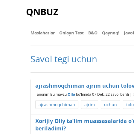
QNBUZ
Maslahatlar
Onlayn Test
В&О
Qaynoq!
Javo
Savol tegi uchun
ajrashmoqchiman ajrim uchun tolov 
anonim
Bu mavzu
Oila
bo'limida
07 Dek, 22
savol berdi
|
ajrashmoqchiman
ajrim
uchun
tolo
Xorijiy Oliy ta’lim muassasalarida o’
beriladimi?