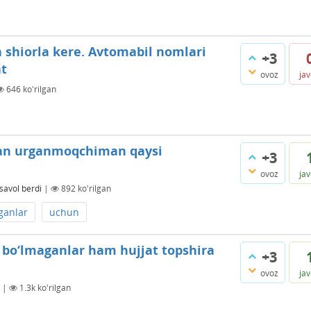
hiorla kere. Avtomabil nomlari
+3
at
ovoz
ja
646
ko'rilgan
dan urganmoqchiman qaysi
+3
ovoz
ja
savol berdi
|
892
ko'rilgan
ganlar
uchun
ega bo‘lmaganlar ham hujjat topshira
+3
ovoz
ja
|
1.3k
ko'rilgan