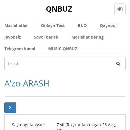
QNBUZ
Maslahatlar
Onlayn Test
В&О
Qaynoq!
Javobsiz
Savol berish
Maslahat bering
Telegram kanal
MUSIC QNBUZ
A'zo ARASH
Saytdagi faolyati:
7 yil (Ro'yxatdan o'tgan 23 Avg,