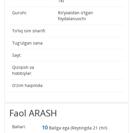
18)
Guruhi:
Ro'yxatdan o'tgan
foydalanuvchi
To'liq ism sharifi:
Tug'ulgan sana:
Sayt:
Qiziqish va
hobbiylar:
O'zim haqimda:
Faol ARASH
Ballari:
10
Ballga ega (Reytingda
21
chi!)