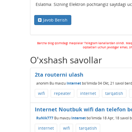
Eslatma: Sizning Elektron pochtangiz saytdagi u
Javob Berish
Barcha blog qismidagi maqolalar Telegram kanallardan olindi. Maq
oqibatlari uchun javobgar emas, s
O'xshash savollar
2ta routerni ulash
anonim
Bu mavzu
Internet
bo'limida
04 Okt, 21
savol berd
wifi
repeater
internet
tarqatish
Internet Noutbuk wifi dan telefon b
RuNik777
Bu mavzu
Internet
bo'limida
18 Apr, 18
savol b
internet
wifi
tarqatish