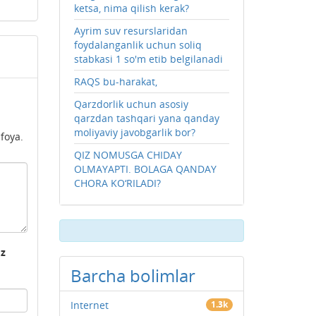
ketsa, nima qilish kerak?
Ayrim suv resurslaridan
foydalanganlik uchun soliq
stabkasi 1 so'm etib belgilanadi
RAQS bu-harakat,
Qarzdorlik uchun asosiy
qarzdan tashqari yana qanday
moliyaviy javobgarlik bor?
ifoya.
QIZ NOMUSGA CHIDAY
OLMAYAPTI. BOLAGA QANDAY
CHORA KO‘RILADI?
'z
Barcha bolimlar
Internet
1.3k