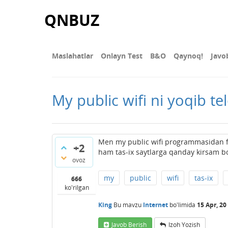
QNBUZ
Maslahatlar
Onlayn Test
В&О
Qaynoq!
Javo
My public wifi ni yoqib te
Men my public wifi programmasidan fo
+2
ham tas-ix saytlarga qanday kirsam bo
ovoz
my
public
wifi
tas-ix
666
ko'rilgan
King
Bu mavzu
Internet
bo'limida
15 Apr, 20
Javob Berish
Izoh Yozish