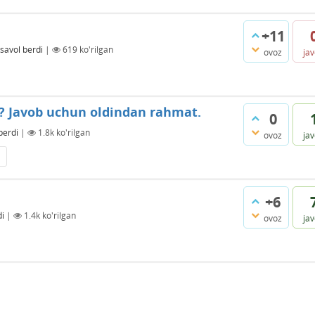
+11
savol berdi
|
619
ko'rilgan
ovoz
ja
i? Javob uchun oldindan rahmat.
0
berdi
|
1.8k
ko'rilgan
ovoz
ja
+6
di
|
1.4k
ko'rilgan
ovoz
ja