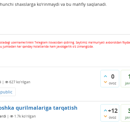
chunchi shaxslarga ko'rinmaydi va bu mahfiy saqlanadi.
oladagi username/linkni Telegram ilovasidan qidiring. Saytimiz ma'muriyati axborotdan foyda
hu jumladan har qanday holatlarida ham javobgarlik o'z zimangizda.
0
i
|
627
ko'rilgan
ovoz
ja
public
oshka qurilmalariga tarqatish
+12
erdi
|
1.7k
ko'rilgan
ovoz
ja