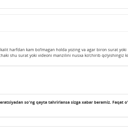
 kalit harfdan kam bo‘lmagan holda yozing va agar biron surat yoki
haki shu surat yoki videoni manzilini nusxa ko‘chirib qo‘yishingiz k
deratsiyadan so'ng qayta tahrirlansa sizga xabar beramiz. Faqat o