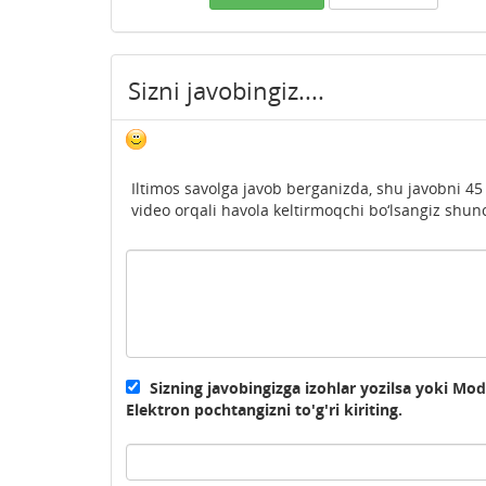
Sizni javobingiz....
Iltimos savolga javob berganizda, shu javobni 45
video orqali havola keltirmoqchi bo‘lsangiz shunc
Sizning javobingizga izohlar yozilsa yoki Mo
Elektron pochtangizni to'g'ri kiriting.