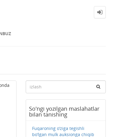
NBUZ
fonda
So'ngi yozilgan maslahatlar
bilan tanishing
Fuqaroning o‘ziga tegishli
bo‘lgan mulk auksionga chiqib