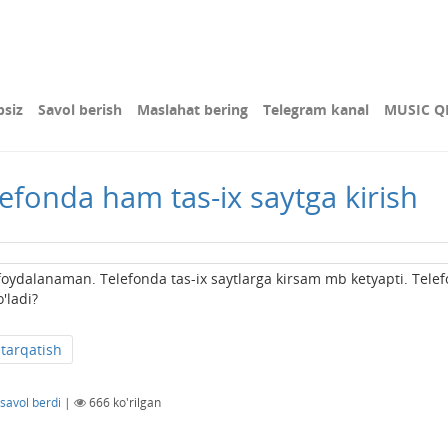
bsiz
Savol berish
Maslahat bering
Telegram kanal
MUSIC Q
lefonda ham tas-ix saytga kirish
ydalanaman. Telefonda tas-ix saytlarga kirsam mb ketyapti. Tele
'ladi?
tarqatish
savol berdi
|
666
ko'rilgan