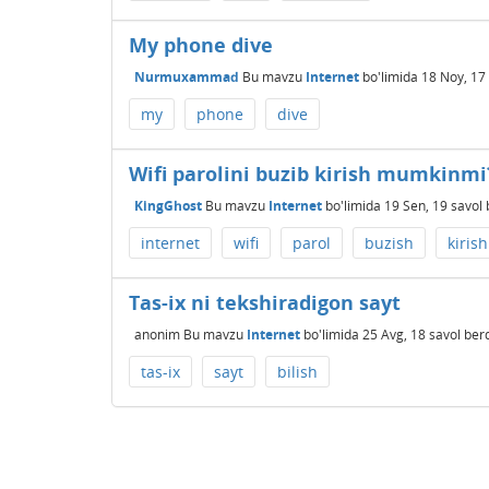
My phone dive
Nurmuxammad
Bu mavzu
Internet
bo'limida
18 Noy, 17
my
phone
dive
Wifi parolini buzib kirish mumkinm
KingGhost
Bu mavzu
Internet
bo'limida
19 Sen, 19
savol 
internet
wifi
parol
buzish
kirish
Tas-ix ni tekshiradigon sayt
anonim
Bu mavzu
Internet
bo'limida
25 Avg, 18
savol ber
tas-ix
sayt
bilish