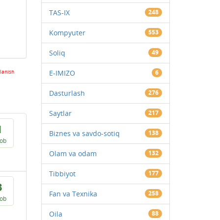
TAS-IX
248
Kompyuter
553
Soliq
49
lanish
E-IMIZO
6
Dasturlash
276
Saytlar
217
1
Biznes va savdo-sotiq
138
vob
Olam va odam
132
Tibbiyot
177
3
Fan va Texnika
258
vob
Oila
88