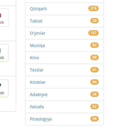
Qiziqarli
279
0
Tabiat
26
vob
O'yinlar
137
Musiqa
82
1
Kino
59
vob
Testlar
41
Kitoblar
94
7
vob
Adabiyot
26
Falsafa
32
Psixologiya
39