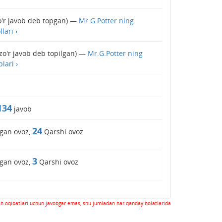
'r javob deb topgan) —
Mr.G.Potter ning
lari ›
zo'r javob deb topilgan) —
Mr.G.Potter ning
lari ›
134
javob
24
gan ovoz,
Qarshi ovoz
3
gan ovoz,
Qarshi ovoz
sh oqibatlari uchun javobgar emas, shu jumladan har qanday holatlarida