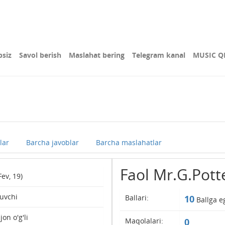
bsiz
Savol berish
Maslahat bering
Telegram kanal
MUSIC Q
lar
Barcha javoblar
Barcha maslahatlar
Faol Mr.G.Pott
Fev, 19)
nuvchi
Ballari:
10
Ballga e
on o'g'li
Maqolalari:
0