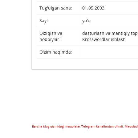
Tug'ulgan sana:
01.05.2003
Sayt:
yo'q
Qiziqish va
dasturlash va mantiqiy to
hobbiylar:
Krosswordlar ishlash
O'zim haqimda:
Barcha blog qismidagi maqolalar Telegram kanallardan olindi. Maqolada