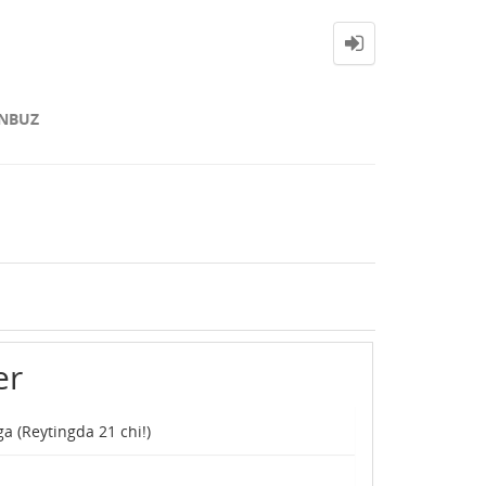
NBUZ
er
ga (Reytingda
21
chi!)