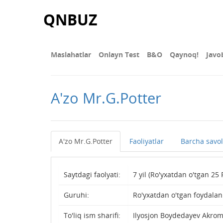
QNBUZ
Maslahatlar
Onlayn Test
В&О
Qaynoq!
Javo
A'zo Mr.G.Potter
A'zo Mr.G.Potter
Faoliyatlar
Barcha savol
Saytdagi faolyati:
7 yil (Ro'yxatdan o'tgan 25 
Guruhi:
Ro'yxatdan o'tgan foydala
To'liq ism sharifi:
Ilyosjon Boydedayev Akromj