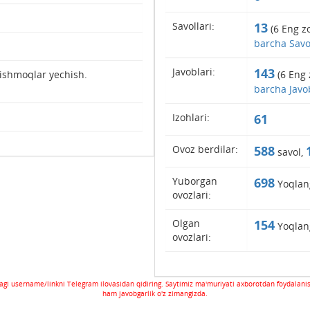
Savollari:
13
(
6
Eng zo
barcha Savol
Javoblari:
143
pishmoqlar yechish.
(
6
Eng 
barcha Javob
Izohlari:
61
Ovoz berdilar:
588
savol,
Yuborgan
698
Yoqlan
ovozlari:
Olgan
154
Yoqlan
ovozlari:
gi username/linkni Telegram ilovasidan qidiring. Saytimiz ma'muriyati axborotdan foydalani
ham javobgarlik o'z zimangizda.