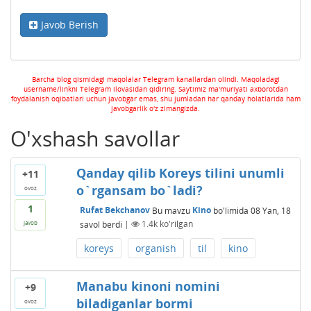
Javob Berish
Barcha blog qismidagi maqolalar Telegram kanallardan olindi. Maqoladagi
username/linkni Telegram ilovasidan qidiring. Saytimiz ma'muriyati axborotdan
foydalanish oqibatlari uchun javobgar emas, shu jumladan har qanday holatlarida ham
javobgarlik o'z zimangizda.
O'xshash savollar
Qanday qilib Koreys tilini unumli
+11
o`rgansam bo`ladi?
ovoz
1
Rufat Bekchanov
Bu mavzu
Kino
bo'limida
08 Yan, 18
savol berdi
|
1.4k
ko'rilgan
javob
koreys
organish
til
kino
Manabu kinoni nomini
+9
biladiganlar bormi
ovoz