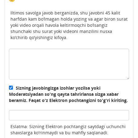
Iltimos savolga javob berganizda, shu javobni 45 kalit
harfdan kam bo‘lmagan holda yozing va agar biron surat
yoki video orqali havola keltirmoqchi bo‘lsangiz
shunchaki shu surat yoki videoni manzilini nusxa
ko‘chirib qo‘yishingiz kifoya.
Sizning javobingizga izohlar yozilsa yoki
Moderatsiyadan so'ng qayta tahrirlansa sizga xabar
beramiz. Faqat o'z Elektron pochtangizni to'g'ri kiriting.
Eslatma: Sizning Elektron pochtangiz saytdagi uchunchi
shaxslarga ko'rinmaydi va bu mahfiy saqlanadi.