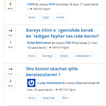
2
LION
Bu mavzu
Kino
bo'limida
18 Iyun, 17
savol berdi
|
989
ko'rilgan
javob
kino
sayt
nomi
Koreys tilini o`rganishda kerak
+8
bo`ladigan fayllar tas-ixda bormi?
ovoz
1
Rufat Bekchanov
Bu mavzu
TAS-IX
bo'limida
21 Yan,
18
savol berdi
|
900
ko'rilgan
javob
kino
koreys
kitob
videodars
Shu kinoni skachat qilib
+4
berolasizlarmi ?
ovoz
2
Lucky Handsome
Bu mavzu
Kino
bo'limida
08
javob
Yan, 19
savol berdi
|
963
ko'rilgan
kino
skachat
film