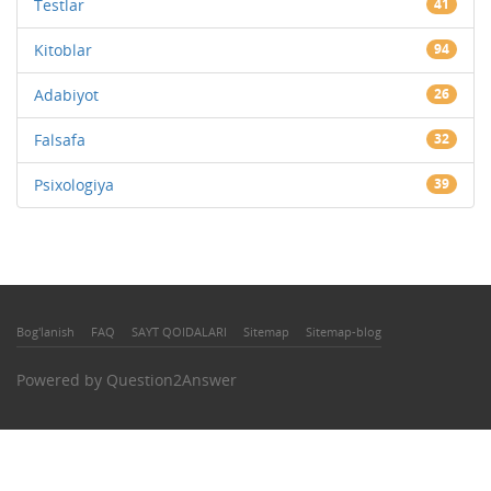
Testlar
41
Kitoblar
94
Adabiyot
26
Falsafa
32
Psixologiya
39
Bog'lanish
FAQ
SAYT QOIDALARI
Sitemap
Sitemap-blog
Powered by
Question2Answer