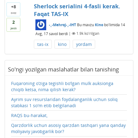
Sherlock serialini 4-fasli kerak.
+8
Faqat TAS-IX
ovoz
2
-_-Mehroj-_-IHT
Bu mavzu
Kino
bo'limida
14
javob
Avg, 17
savol berdi
|
1.9k
ko'rilgan
tas-ix
kino
yordam
So'ngi yozilgan maslahatlar bilan tanishing
Fuqaroning o‘ziga tegishli bo‘lgan mulk auksionga
chiqib ketsa, nima qilish kerak?
Ayrim suv resurslaridan foydalanganlik uchun soliq
stabkasi 1 so'm etib belgilanadi
RAQS bu-harakat,
Qarzdorlik uchun asosiy qarzdan tashqari yana qanday
moliyaviy javobgarlik bor?