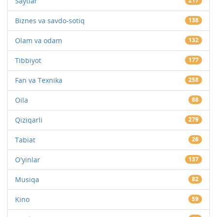
Saytlar
217
Biznes va savdo-sotiq
138
Olam va odam
132
Tibbiyot
177
Fan va Texnika
258
Oila
88
Qiziqarli
279
Tabiat
26
O'yinlar
137
Musiqa
82
Kino
59