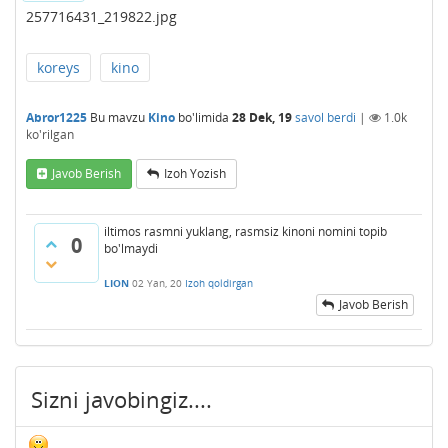
257716431_219822.jpg
koreys
kino
Abror1225
Bu mavzu
Kino
bo'limida
28 Dek, 19
savol berdi
|
1.0k
ko'rilgan
Javob Berish
Izoh Yozish
iltimos rasmni yuklang, rasmsiz kinoni nomini topib
0
bo'lmaydi
LION
02 Yan, 20
Izoh qoldirgan
Javob Berish
Sizni javobingiz....