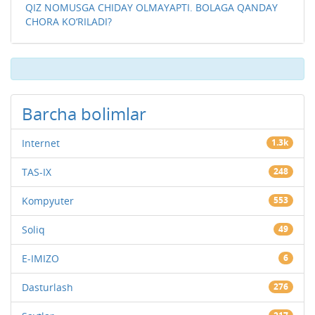
QIZ NOMUSGA CHIDAY OLMAYAPTI. BOLAGA QANDAY
CHORA KO‘RILADI?
Barcha bolimlar
Internet
1.3k
TAS-IX
248
Kompyuter
553
Soliq
49
E-IMIZO
6
Dasturlash
276