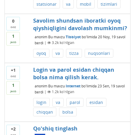
statsionar
va
mobil
tizimlari
Savolim shundsan iboratki oyoq
0
qiyshiqligini davolash mumkinmi?
ovoz
1
anonim
Bu mavzu
Tibbiyot
bo'limida
20 Noy, 19
savol
berdi
|
3.2k
ko'rilgan
javob
oyoq
va
tizza
nuqsonlari
Login va parol esidan chiqqan
+1
bolsa nima qilish kerak.
ovoz
1
anonim
Bu mavzu
Internet
bo'limida
23 Sen, 19
savol
berdi
|
1.2k
ko'rilgan
javob
login
va
parol
esidan
chiqqan
bolsa
Qo'shiq tinglash
+2
ovoz