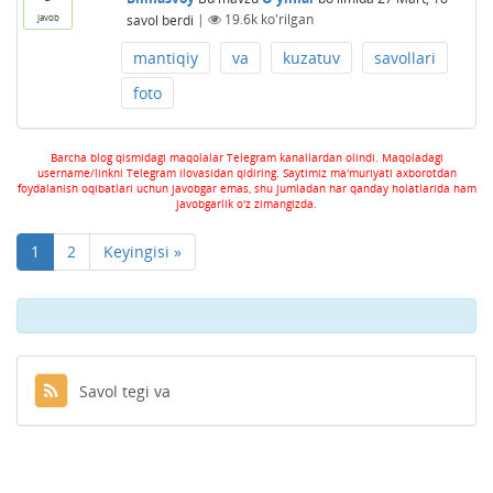
savol berdi
|
19.6k
ko'rilgan
javob
mantiqiy
va
kuzatuv
savollari
foto
Barcha blog qismidagi maqolalar Telegram kanallardan olindi. Maqoladagi
username/linkni Telegram ilovasidan qidiring. Saytimiz ma'muriyati axborotdan
foydalanish oqibatlari uchun javobgar emas, shu jumladan har qanday holatlarida ham
javobgarlik o'z zimangizda.
1
2
Keyingisi »
Savol tegi va