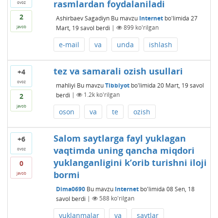
rasmlardan foydalaniladi
ovoz
2
Ashirbaev Sagadiyn
Bu mavzu
Internet
bo'limida
27
Mart, 19
savol berdi
|
899
ko'rilgan
javob
e-mail
va
unda
ishlash
tez va samarali ozish usullari
+4
ovoz
mahliyi
Bu mavzu
Tibbiyot
bo'limida
20 Mart, 19
savol
berdi
|
1.2k
ko'rilgan
2
javob
oson
va
te
ozish
Salom saytlarga fayl yuklagan
+6
vaqtimda uning qancha miqdori
ovoz
yuklanganligini k’orib turishni iloji
0
bormi
javob
Dima0690
Bu mavzu
Internet
bo'limida
08 Sen, 18
savol berdi
|
588
ko'rilgan
yuklanmalar
va
saytlar