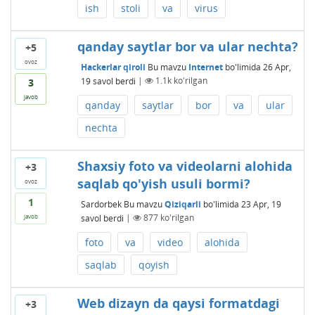
ish
stoli
va
virus
qanday saytlar bor va ular nechta?
+5
ovoz
Hackerlar qiroli
Bu mavzu
Internet
bo'limida
26 Apr,
19
savol berdi
|
1.1k
ko'rilgan
3
javob
qanday
saytlar
bor
va
ular
nechta
Shaxsiy foto va videolarni alohida
+3
saqlab qo'yish usuli bormi?
ovoz
1
Sardorbek
Bu mavzu
Qiziqarli
bo'limida
23 Apr, 19
savol berdi
|
877
ko'rilgan
javob
foto
va
video
alohida
saqlab
qoyish
Web dizayn da qaysi formatdagi
+3