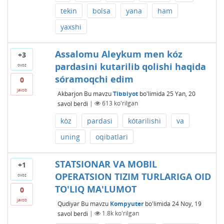
tekin
bolsa
yana
ham
yaxshi
Assalomu Aleykum men kóz
+3
pardasini kutarilib qolishi haqida
ovoz
sóramoqchi edim
0
javob
Akbarjon
Bu mavzu
Tibbiyot
bo'limida
25 Yan, 20
savol berdi
|
613
ko'rilgan
kòz
pardasi
kótarilishi
va
uning
oqibatlari
STATSIONAR VA MOBIL
+1
OPERATSION TIZIM TURLARIGA OID
ovoz
TO'LIQ MA'LUMOT
0
javob
Qudiyar
Bu mavzu
Kompyuter
bo'limida
24 Noy, 19
savol berdi
|
1.8k
ko'rilgan