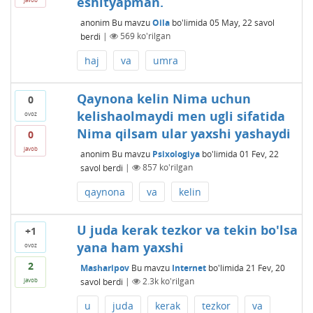
eshityapman.
anonim
Bu mavzu
Oila
bo'limida
05 May, 22
savol
berdi
|
569
ko'rilgan
haj
va
umra
Qaynona kelin Nima uchun
0
kelishaolmaydi men ugli sifatida
ovoz
Nima qilsam ular yaxshi yashaydi
0
javob
anonim
Bu mavzu
Psixologiya
bo'limida
01 Fev, 22
savol berdi
|
857
ko'rilgan
qaynona
va
kelin
U juda kerak tezkor va tekin bo'lsa
+1
yana ham yaxshi
ovoz
2
Masharipov
Bu mavzu
Internet
bo'limida
21 Fev, 20
savol berdi
|
2.3k
ko'rilgan
javob
u
juda
kerak
tezkor
va