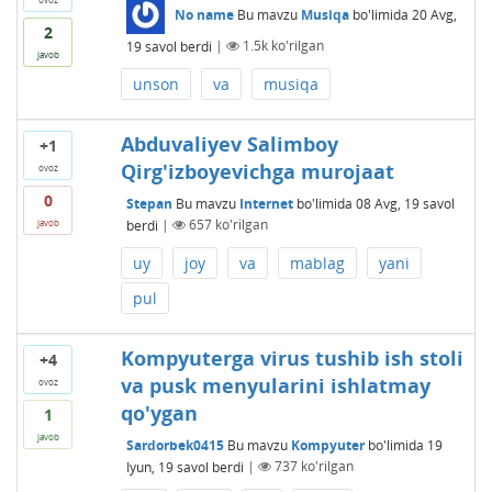
No name
Bu mavzu
Musiqa
bo'limida
20 Avg,
2
19
savol berdi
|
1.5k
ko'rilgan
javob
unson
va
musiqa
Abduvaliyev Salimboy
+1
Qirg'izboyevichga murojaat
ovoz
0
Stepan
Bu mavzu
Internet
bo'limida
08 Avg, 19
savol
berdi
|
657
ko'rilgan
javob
uy
joy
va
mablag
yani
pul
Kompyuterga virus tushib ish stoli
+4
va pusk menyularini ishlatmay
ovoz
qo'ygan
1
javob
Sardorbek0415
Bu mavzu
Kompyuter
bo'limida
19
Iyun, 19
savol berdi
|
737
ko'rilgan