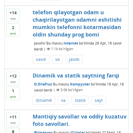
telefon qilayotgan odam u
+14
chaqirilayotgan odamni eshitishi
ovoz
mumkin telefonni kotarmasidan
2
oldin shunday prog bomi
javob
Javohir
Bu mavzu
Internet
bo'limida
26 Apr, 18
savol
berdi
|
1.1k
ko'rilgan
savol
va
javob
Dinamik va statik saytning farqi
+12
ovoz
D.Dilafruz
Bu mavzu
Kompyuter
bo'limida
18 Apr, 18
savol berdi
|
3.0k
ko'rilgan
1
javob
dinamik
va
statik
sayt
Mantiqiy savollar va oddiy kuzatuv
+11
foto savollari.
ovoz
9
Bilmasvoy
Bu mavzu
O'yinlar
bo'limida
27 Mart, 18