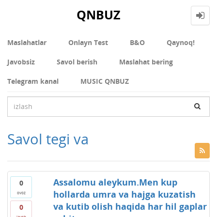
QNBUZ
Maslahatlar
Onlayn Test
В&О
Qaynoq!
Javobsiz
Savol berish
Maslahat bering
Telegram kanal
MUSIC QNBUZ
Savol tegi va
Assalomu aleykum.Men kup
0
hollarda umra va hajga kuzatish
ovoz
va kutib olish haqida har hil gaplar
0
javob