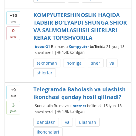
KOMPYUTERSHINOSLIK HAQIDA
+10
TADBIR BO'LYAPDI SHUNGA SHIOR
ovoz
VA SALMOMLASHISH SHERLARI
0
KERAK TOPISHVORILA
javob
bobur21
Bu mavzu
Kompyuter
bo'limida
21 Iyun, 18
savol berdi
|
1.4k
ko'rilgan
texnoman
nomiga
sher
va
shiorlar
Telegramda Baholash va ulashish
+9
ikonchasi qanday hosil qilinadi?
ovoz
3
Sunnatulla
Bu mavzu
Internet
bo'limida
15 Iyun, 18
savol berdi
|
1.9k
ko'rilgan
javob
baholash
va
ulashish
ikonchalari