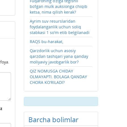
Fuqaroning o‘ziga tegishli
bo‘lgan mulk auksionga chiqib
ketsa, nima qilish kerak?
Ayrim suv resurslaridan
foydalanganlik uchun soliq
stabkasi 1 so'm etib belgilanadi
RAQS bu-harakat,
Qarzdorlik uchun asosiy
qarzdan tashqari yana qanday
ifoya.
moliyaviy javobgarlik bor?
QIZ NOMUSGA CHIDAY
OLMAYAPTI. BOLAGA QANDAY
CHORA KO‘RILADI?
'z
Barcha bolimlar