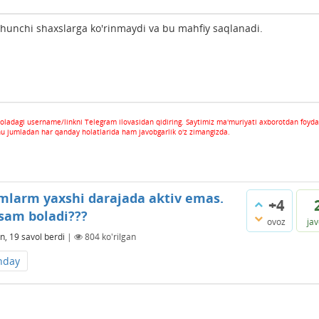
chunchi shaxslarga ko'rinmaydi va bu mahfiy saqlanadi.
oladagi username/linkni Telegram ilovasidan qidiring. Saytimiz ma'muriyati axborotdan foyda
hu jumladan har qanday holatlarida ham javobgarlik o'z zimangizda.
larm yaxshi darajada aktiv emas.
+4
lsam boladi???
ovoz
ja
n, 19
savol berdi
|
804
ko'rilgan
nday