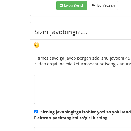
Javob Berish
Izoh Yozish
Sizni javobingiz....
Iltimos savolga javob berganizda, shu javobni 45
video orqali havola keltirmoqchi bo‘lsangiz shunc
Sizning javobingizga izohlar yozilsa yoki Mo
Elektron pochtangizni to'g'ri kiriting.