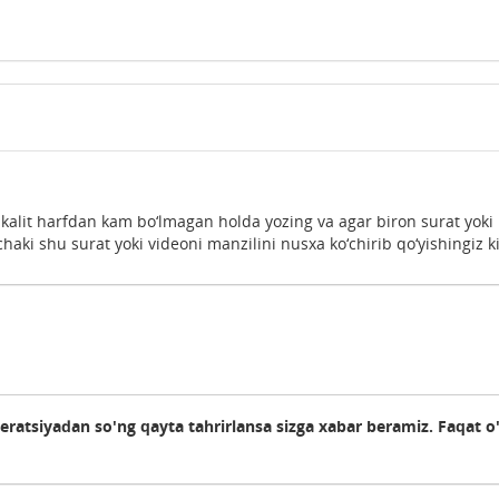
 kalit harfdan kam bo‘lmagan holda yozing va agar biron surat yoki
haki shu surat yoki videoni manzilini nusxa ko‘chirib qo‘yishingiz k
deratsiyadan so'ng qayta tahrirlansa sizga xabar beramiz. Faqat o