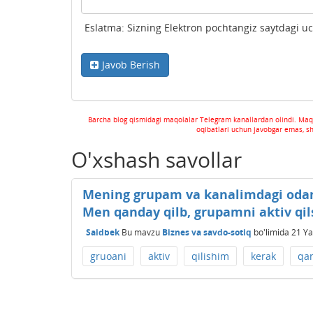
Eslatma: Sizning Elektron pochtangiz saytdagi u
Javob Berish
Barcha blog qismidagi maqolalar Telegram kanallardan olindi. Maq
oqibatlari uchun javobgar emas, s
O'xshash savollar
Mening grupam va kanalimdagi odam
Men qanday qilb, grupamni aktiv qi
Saidbek
Bu mavzu
Biznes va savdo-sotiq
bo'limida
21 Ya
gruoani
aktiv
qilishim
kerak
qa