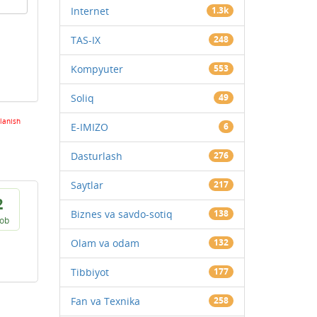
Internet
1.3k
TAS-IX
248
Kompyuter
553
Soliq
49
lanish
E-IMIZO
6
Dasturlash
276
Saytlar
217
2
Biznes va savdo-sotiq
138
vob
Olam va odam
132
Tibbiyot
177
Fan va Texnika
258