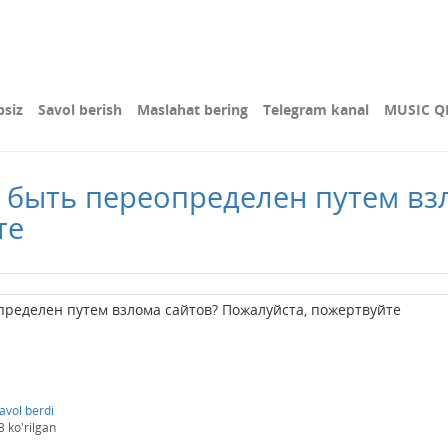
bsiz
Savol berish
Maslahat bering
Telegram kanal
MUSIC Q
 быть переопределен путем вз
те
пределен путем взлома сайтов? Пожалуйста, пожертвуйте
avol berdi
3
ko'rilgan