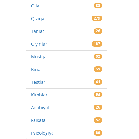
Oila
88
Qiziqarli
279
Tabiat
26
O'yinlar
137
Musiqa
82
Kino
59
Testlar
41
Kitoblar
94
Adabiyot
26
Falsafa
32
Psixologiya
39