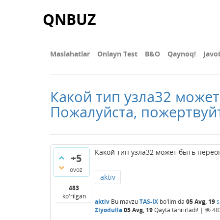
QNBUZ
Maslahatlar
Onlayn Test
В&О
Qaynoq!
Javo
Какой тип узла32 может
Пожалуйста, пожертвуй
Какой тип узла32 может быть перео
+5
ovoz
aktiv
483
ko'rilgan
aktiv
Bu mavzu
TAS-IX
bo'limida
05 Avg, 19
s
Ziyodulla
05 Avg, 19
Qayta tahrirladi!
|
48