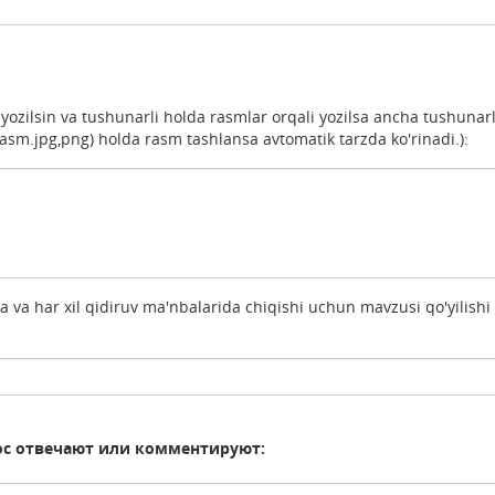
b yozilsin va tushunarli holda rasmlar orqali yozilsa ancha tushunarl
m.jpg,png) holda rasm tashlansa avtomatik tarzda ko'rinadi.):
a va har xil qidiruv ma'nbalarida chiqishi uchun mavzusi qo'yilishi 
ос отвечают или комментируют: