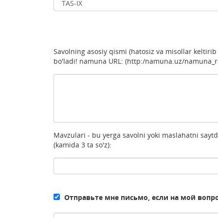
Savolning asosiy qismi (hatosiz va misollar keltiri
bo'ladi! namuna URL: (http:/namuna.uz/namuna_ras
Mavzulari - bu yerga savolni yoki maslahatni saytd
(kamida 3 ta so'z):
Отправьте мне письмо, если на мой вопр