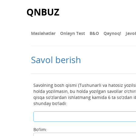
QNBUZ
Maslahatlar
Onlayn Test
В&О
Qaynoq!
Javo
Savol berish
Savolning bosh qismi (Tushunarli va hatosiz yozilsi
holda yozilmasin, bu holda yozilgan savollar o'chirila
qisqa so'zlardan ishlatmang kamida 6 ta so'zdan i
shunday bo'ladi:
Bo'lim: