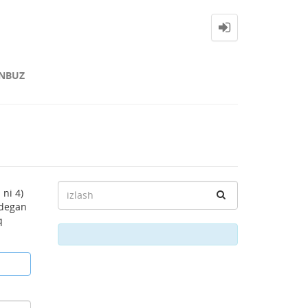
NBUZ
 ni 4)
? degan
q