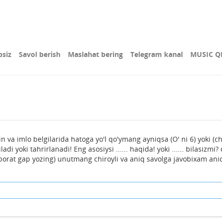
bsiz
Savol berish
Maslahat bering
Telegram kanal
MUSIC Q
n va imlo belgilarida hatoga yo'l qo'ymang ayniqsa (O' ni 6) yoki (ch
di yoki tahrirlanadi! Eng asosiysi ...... haqida! yoki ...... bilasizmi
borat gap yozing) unutmang chiroyli va aniq savolga javobixam ani