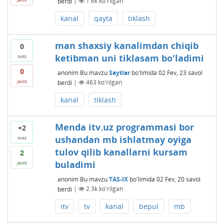
berdi
|
1.6k
ko'rilgan
kanal
qayta
tiklash
man shaxsiy kanalimdan chiqib
0
ketibman uni tiklasam bo'ladimi
ovoz
0
anonim
Bu mavzu
Saytlar
bo'limida
02 Fev, 23
savol
berdi
|
463
ko'rilgan
javob
kanal
tiklash
Menda itv.uz programmasi bor
+2
ushandan mb ishlatmay oyiga
ovoz
tulov qilib kanallarni kursam
2
buladimi
javob
anonim
Bu mavzu
TAS-IX
bo'limida
02 Fev, 20
savol
berdi
|
2.3k
ko'rilgan
itv
tv
kanal
bepul
mb