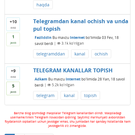
haqda
Telegramdan kanal ochish va unda
+10
pul topish
ovoz
1
Fazliddin
Bu mavzu
Internet
bo'limida
03 Fev, 18
savol berdi
|
3.1k
ko'rilgan
javob
telegramddan
kanal
ochish
TELEGRAM KANALLAR TOPISH
+9
ovoz
Adkam
Bu mavzu
Internet
bo'limida
28 Yan, 18
savol
berdi
|
5.2k
ko'rilgan
5
javob
telegram
kanal
topish
Barcha blog qismidagi maqolalar Telegram kanallardan olindi. Maqoladagi
username/linkni Telegram ilovasidan qidiring. Saytimiz ma'muriyati axborotdan
foydalanish oqibatlari uchun javobgar emas, shu jumladan har qanday holatlarida ham
javobgarlik o'z zimangizda.