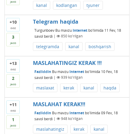
javob
kanal
kodlangan
tyuner
Telegram haqida
+10
ovoz
Turgunboev
Bu mavzu
Internet
bo'limida
11 Fev, 18
savol berdi
|
850
ko'rilgan
3
javob
telegramda
kanal
boshqarish
MASLAHATINGIZ KERAK !!!
+13
ovoz
Fazliddin
Bu mavzu
Internet
bo'limida
10 Fev, 18
savol berdi
|
939
ko'rilgan
2
javob
maslaxat
kerak
kanal
haqda
MASLAHAT KERAK!!!
+11
ovoz
Fazliddin
Bu mavzu
Internet
bo'limida
09 Fev, 18
savol berdi
|
948
ko'rilgan
1
javob
maslahatingiz
kerak
kanal