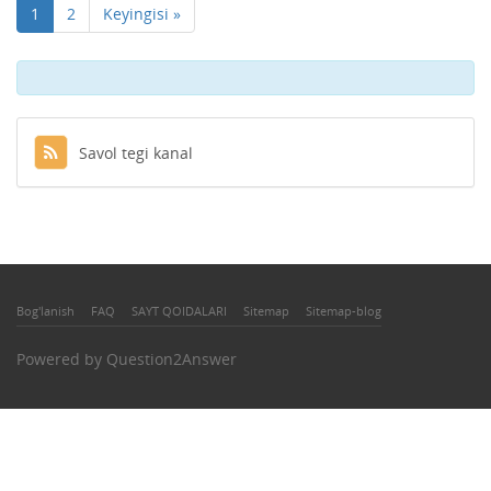
1
2
Keyingisi »
Savol tegi kanal
Bog'lanish
FAQ
SAYT QOIDALARI
Sitemap
Sitemap-blog
Powered by
Question2Answer