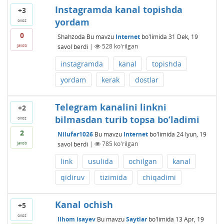
Instagramda kanal topishda
+3
yordam
ovoz
0
Shahzoda
Bu mavzu
Internet
bo'limida
31 Dek, 19
savol berdi
|
528
ko'rilgan
javob
instagramda
kanal
topishda
yordam
kerak
dostlar
Telegram kanalini linkni
+2
bilmasdan turib topsa bo’ladimi
ovoz
2
Nilufar1026
Bu mavzu
Internet
bo'limida
24 Iyun, 19
savol berdi
|
785
ko'rilgan
javob
link
usulida
ochilgan
kanal
qidiruv
tizimida
chiqadimi
Kanal ochish
+5
ovoz
Ilhom isayev
Bu mavzu
Saytlar
bo'limida
13 Apr, 19