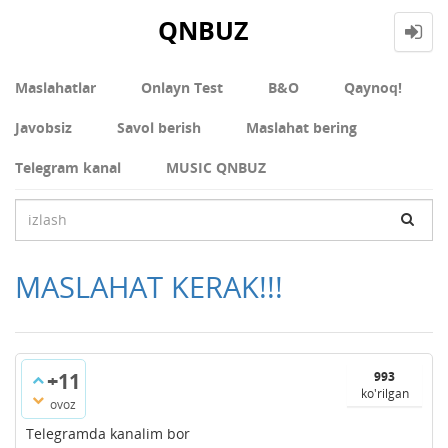
QNBUZ
Maslahatlar
Onlayn Test
В&О
Qaynoq!
Javobsiz
Savol berish
Maslahat bering
Telegram kanal
MUSIC QNBUZ
MASLAHAT KERAK!!!
+11
993
ko'rilgan
ovoz
Telegramda kanalim bor