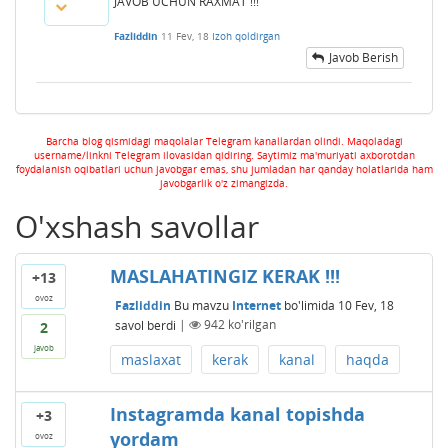
JAVOB UCHUN RAXMAT !!!
Fazliddin
11 Fev, 18
Izoh qoldirgan
Javob Berish
Barcha blog qismidagi maqolalar Telegram kanallardan olindi. Maqoladagi
username/linkni Telegram ilovasidan qidiring. Saytimiz ma'muriyati axborotdan
foydalanish oqibatlari uchun javobgar emas, shu jumladan har qanday holatlarida ham
javobgarlik o'z zimangizda.
O'xshash savollar
MASLAHATINGIZ KERAK !!!
+13
ovoz
Fazliddin
Bu mavzu
Internet
bo'limida
10 Fev, 18
savol berdi
|
942
ko'rilgan
2
javob
maslaxat
kerak
kanal
haqda
Instagramda kanal topishda
+3
yordam
ovoz