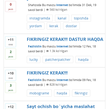
0
Shahzoda
Bu mavzu
Internet
bo'limida
31 Dek, 19
savol berdi
|
560
ko'rilgan
javob
instagramda
kanal
topishda
yordam
kerak
dostlar
FIKRINGIZ KERAK!!! DASTUR HAQDA
+11
ovoz
Fazliddin
Bu mavzu
Internet
bo'limida
12 Fev, 18
savol berdi
|
1.3k
ko'rilgan
2
javob
lucky
patcherpatcher
haqda
FIKRINGIZ KERAK!!!
+10
ovoz
Fazliddin
Bu mavzu
Internet
bo'limida
09 Fev, 18
savol berdi
|
828
ko'rilgan
3
javob
mobograme
haqda
fikringiz
Sayt ochish bo`yicha maslahat
+12