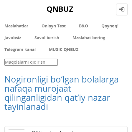
QNBUZ
Maslahatlar
Onlayn Test
В&О
Qaynoq!
Javobsiz
Savol berish
Maslahat bering
Telegram kanal
MUSIC QNBUZ
Nogironligi bo‘lgan bolalarga
nafaqa murojaat
qilinganligidan qat’iy nazar
tayinlanadi