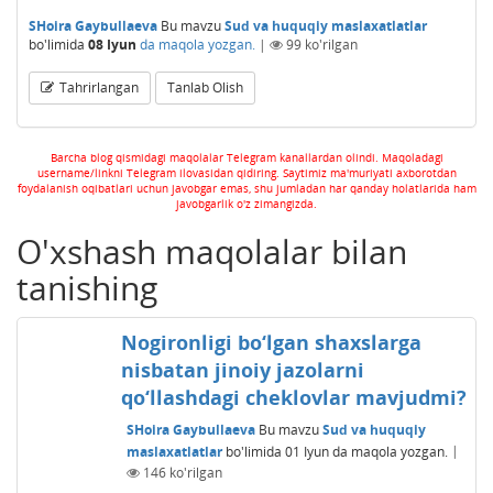
SHoira Gaybullaeva
Bu mavzu
Sud va huquqiy maslaxatlatlar
bo'limida
08 Iyun
da maqola yozgan.
|
99
ko'rilgan
Tahrirlangan
Tanlab Olish
Barcha blog qismidagi maqolalar Telegram kanallardan olindi. Maqoladagi
username/linkni Telegram ilovasidan qidiring. Saytimiz ma'muriyati axborotdan
foydalanish oqibatlari uchun javobgar emas, shu jumladan har qanday holatlarida ham
javobgarlik o'z zimangizda.
O'xshash maqolalar bilan
tanishing
Nogironligi bo‘lgan shaxslarga
nisbatan jinoiy jazolarni
qo‘llashdagi cheklovlar mavjudmi?
SHoira Gaybullaeva
Bu mavzu
Sud va huquqiy
maslaxatlatlar
bo'limida
01 Iyun
da maqola yozgan.
|
146
ko'rilgan