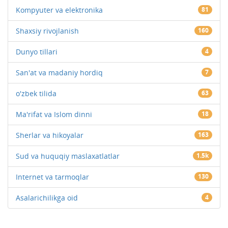
Kompyuter va elektronika
81
Shaxsiy rivojlanish
160
Dunyo tillari
4
San'at va madaniy hordiq
7
o'zbek tilida
63
Ma'rifat va Islom dinni
18
Sherlar va hikoyalar
163
Sud va huquqiy maslaxatlatlar
1.5k
Internet va tarmoqlar
130
Asalarichilikga oid
4