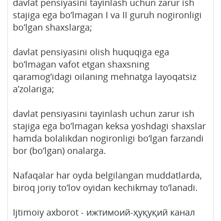
davlat pensiyasini tayinlash uchun zarur ish
stajiga ega bo‘lmagan I va II guruh nogironligi
bo‘lgan shaxslarga;
davlat pensiyasini olish huquqiga ega
bo‘lmagan vafot etgan shaxsning
qaramog‘idagi oilaning mehnatga layoqatsiz
a’zolariga;
davlat pensiyasini tayinlash uchun zarur ish
stajiga ega bo‘lmagan keksa yoshdagi shaxslar
hamda bolalikdan nogironligi bo‘lgan farzandi
bor (bo‘lgan) onalarga.
Nafaqalar har oyda belgilangan muddatlarda,
biroq joriy to‘lov oyidan kechikmay to‘lanadi.
Ijtimoiy axborot - ижтимоий-ҳуқуқий канал