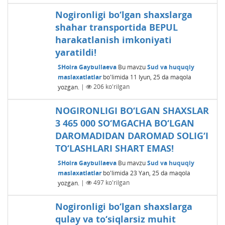
Nogironligi bo‘lgan shaxslarga
shahar transportida BEPUL
harakatlanish imkoniyati
yaratildi!
SHoira Gaybullaeva
Bu mavzu
Sud va huquqiy
maslaxatlatlar
bo'limida
11 Iyun, 25
da maqola
yozgan.
|
206
ko'rilgan
NOGIRONLIGI BO‘LGAN SHAXSLAR
3 465 000 SO‘MGACHA BO‘LGAN
DAROMADIDAN DAROMAD SOLIG‘I
TO‘LASHLARI SHART EMAS!
SHoira Gaybullaeva
Bu mavzu
Sud va huquqiy
maslaxatlatlar
bo'limida
23 Yan, 25
da maqola
yozgan.
|
497
ko'rilgan
Nogironligi bo‘lgan shaxslarga
qulay va to‘siqlarsiz muhit