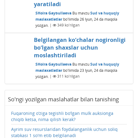
yaratiladi
SHoira Gaybullaeva
Bu mavzu
Sud va huquqiy
maslaxatlatlar
bo'limida
26 Iyun, 24
da maqola
yozgan.
|
349
ko'rilgan
Belgilangan ko‘chalar nogironligi
bo‘lgan shaxslar uchun
moslashtiriladi
SHoira Gaybullaeva
Bu mavzu
Sud va huquqiy
maslaxatlatlar
bo'limida
23 Iyun, 24
da maqola
yozgan.
|
311
ko'rilgan
So'ngi yozilgan maslahatlar bilan tanishing
Fuqaroning o‘ziga tegishli bo‘lgan mulk auksionga
chiqib ketsa, nima qilish kerak?
Ayrim suv resurslaridan foydalanganlik uchun soliq
stabkasi 1 so'm etib belgilanadi