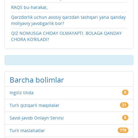
RAQS bu-harakat,
Qarzdorlik uchun asosiy qarzdan tashqari yana qanday
moliyaviy javobgarlik bor?
QIZ NOMUSGA CHIDAY OLMAYAPTI. BOLAGA QANDAY
CHORA KO‘RILADI?
Barcha bolimlar
Ingiliz tilida
0
Turli qiziqarli maqolalar
21
Savol-Javob Onlayn Servisi
5
Turli maslahatlar
779