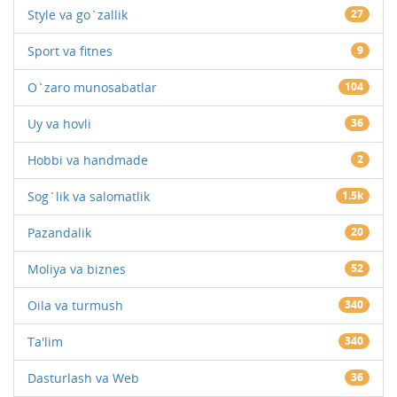
Style va go`zallik
27
Sport va fitnes
9
O`zaro munosabatlar
104
Uy va hovli
36
Hobbi va handmade
2
Sog`lik va salomatlik
1.5k
Pazandalik
20
Moliya va biznes
52
Oila va turmush
340
Ta'lim
340
Dasturlash va Web
36