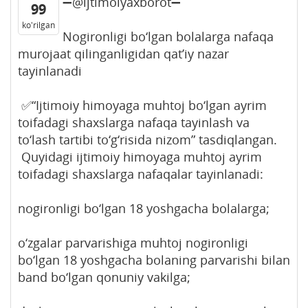
➖@ijtimoiyaxborot➖
99
ko'rilgan
Nogironligi bo‘lgan bolalarga nafaqa
murojaat qilinganligidan qat’iy nazar
tayinlanadi
✅“Ijtimoiy himoyaga muhtoj bo‘lgan ayrim
toifadagi shaxslarga nafaqa tayinlash va
to‘lash tartibi to‘g‘risida nizom” tasdiqlangan.
Quyidagi ijtimoiy himoyaga muhtoj ayrim
toifadagi shaxslarga nafaqalar tayinlanadi:
nogironligi bo‘lgan 18 yoshgacha bolalarga;
o‘zgalar parvarishiga muhtoj nogironligi
bo‘lgan 18 yoshgacha bolaning parvarishi bilan
band bo‘lgan qonuniy vakilga;