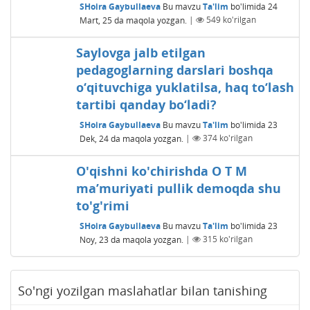
SHoira Gaybullaeva
Bu mavzu
Ta'lim
bo'limida
24
Mart, 25
da maqola yozgan.
|
549
ko'rilgan
Saylovga jalb etilgan
pedagoglarning darslari boshqa
o‘qituvchiga yuklatilsa, haq to‘lash
tartibi qanday bo‘ladi?
SHoira Gaybullaeva
Bu mavzu
Ta'lim
bo'limida
23
Dek, 24
da maqola yozgan.
|
374
ko'rilgan
O'qishni ko'chirishda O T M
maʼmuriyati pullik demoqda shu
to'g'rimi
SHoira Gaybullaeva
Bu mavzu
Ta'lim
bo'limida
23
Noy, 23
da maqola yozgan.
|
315
ko'rilgan
So'ngi yozilgan maslahatlar bilan tanishing