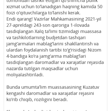
tomonidan tashkil etilgan qo‘shimcha pullik
xizmat uchun to‘lanadigan haqning kamida 50
foizi o‘qituvchilarga to‘lanishi kerak.
Endi qarang! Vazirlar Mahkamasining 2021-yil
27-apreldagi 243-son qaroriga 1-ilovada
tasdiqlangan Xalq ta’limi tizimidagi muassasa
va tashkilotlarning budjetdan tashqari
jamg‘armalari mablag‘larini shakllantirish va
ulardan foydalanish tartibi to‘g‘risidagi Nizom
4-bandiga ko‘ra jamg‘arma mablag‘lari
tasdiqlangan daromadlar va xarajatlar rejasida
nazarda tutilgan maqsadlar uchun
moliyalashtiriladi.
Bunda umumta’lim muassasasining Kuzatuv
kengashi daromadlar va xarajatlar rejasini
ko‘rib chiqib, roziligini beradi.