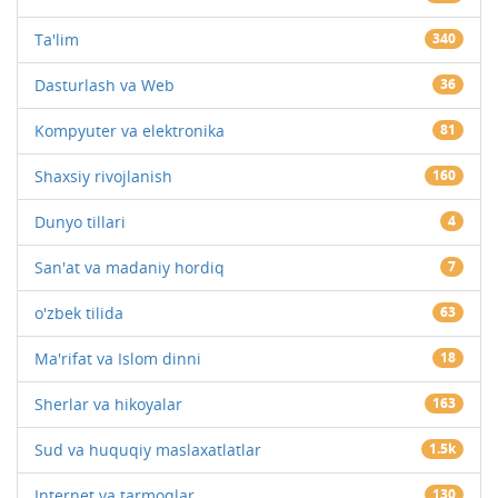
Ta'lim
340
Dasturlash va Web
36
Kompyuter va elektronika
81
Shaxsiy rivojlanish
160
Dunyo tillari
4
San'at va madaniy hordiq
7
o'zbek tilida
63
Ma'rifat va Islom dinni
18
Sherlar va hikoyalar
163
Sud va huquqiy maslaxatlatlar
1.5k
Internet va tarmoqlar
130