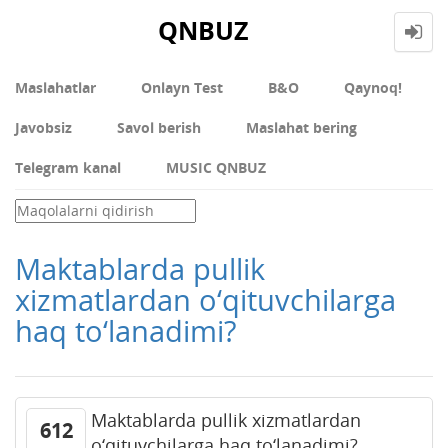
QNBUZ
Maslahatlar
Onlayn Test
В&О
Qaynoq!
Javobsiz
Savol berish
Maslahat bering
Telegram kanal
MUSIC QNBUZ
Maktablarda pullik
xizmatlardan o‘qituvchilarga
haq to‘lanadimi?
Maktablarda pullik xizmatlardan
612
o‘qituvchilarga haq to‘lanadimi?