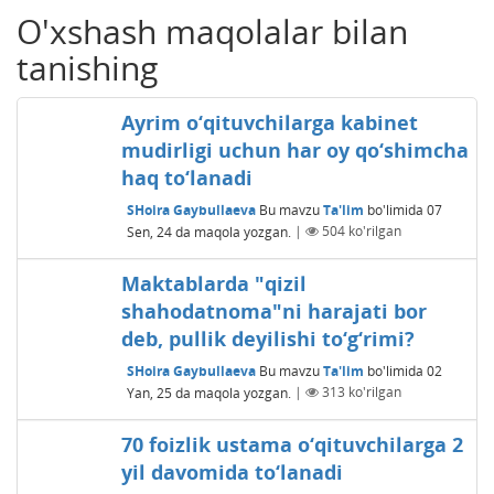
O'xshash maqolalar bilan
tanishing
Ayrim o‘qituvchilarga kabinet
mudirligi uchun har oy qo‘shimcha
haq to‘lanadi
SHoira Gaybullaeva
Bu mavzu
Ta'lim
bo'limida
07
Sen, 24
da maqola yozgan.
|
504
ko'rilgan
Maktablarda "qizil
shahodatnoma"ni harajati bor
deb, pullik deyilishi to‘g‘rimi?
SHoira Gaybullaeva
Bu mavzu
Ta'lim
bo'limida
02
Yan, 25
da maqola yozgan.
|
313
ko'rilgan
70 foizlik ustama o‘qituvchilarga 2
yil davomida to‘lanadi