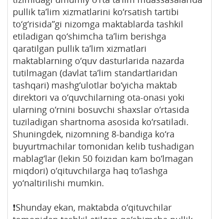
pullik ta’lim xizmatlarini ko‘rsatish tartibi
to‘g‘risida”gi nizomga maktablarda tashkil
etiladigan qo‘shimcha ta’lim berishga
qaratilgan pullik ta’lim xizmatlari
maktablarning o‘quv dasturlarida nazarda
tutilmagan (davlat ta’lim standartlaridan
tashqari) mashg‘ulotlar bo‘yicha maktab
direktori va o‘quvchilarning ota-onasi yoki
ularning o‘rnini bosuvchi shaxslar o‘rtasida
tuziladigan shartnoma asosida ko‘rsatiladi.
Shuningdek, nizomning 8-bandiga ko‘ra
buyurtmachilar tomonidan kelib tushadigan
mablag‘lar (lekin 50 foizidan kam bo‘lmagan
miqdori) o‘qituvchilarga haq to‘lashga
yo‘naltirilishi mumkin.
❗️Shunday ekan, maktabda o‘qituvchilar