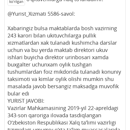
ko'rilgan
@Yurist_Xizmati 5586-savol:
Xabaringiz bulsa maktablarda bosh vazirning
243 karori bilan ukituvchilarga pullik
xizmatlardan xak tulanadi kushimcha darslar
uchun va bu yerda maktab direktori ukuv
ishlari buyicha direktor urinbosari xamda
buxgalter uchunxam oylik tushgan
tushumlardan foiz mikdorida tulanadi konuniy
taksimoti va kimlar oylik olishi mumkin shu
masalada javob bersangiz maksadga muvofik
bular edi
YURIST JAVOBI:
Vazirlar Mahkamasining 2019-yil 22-apreldagi
343-son qaroriga ilovada tasdiqlangan
O‘zbekiston Respublikasi Xalq ta’limi vazirligi
tizimidagi umumiy o‘rta ta’lim muassasalarida