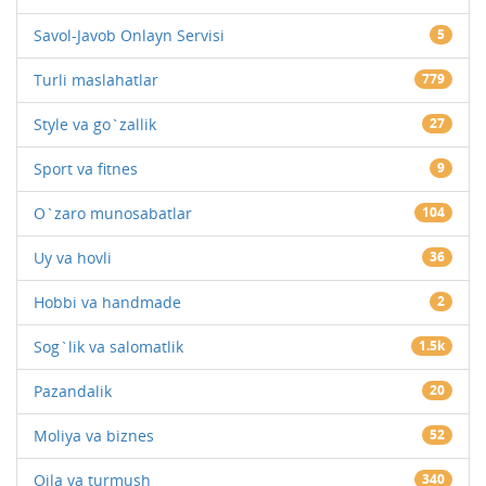
Savol-Javob Onlayn Servisi
5
Turli maslahatlar
779
Style va go`zallik
27
Sport va fitnes
9
O`zaro munosabatlar
104
Uy va hovli
36
Hobbi va handmade
2
Sog`lik va salomatlik
1.5k
Pazandalik
20
Moliya va biznes
52
Oila va turmush
340