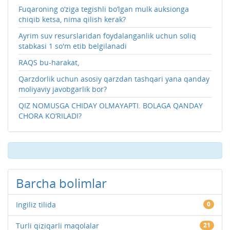
Fuqaroning o‘ziga tegishli bo‘lgan mulk auksionga
chiqib ketsa, nima qilish kerak?
Ayrim suv resurslaridan foydalanganlik uchun soliq
stabkasi 1 so'm etib belgilanadi
RAQS bu-harakat,
Qarzdorlik uchun asosiy qarzdan tashqari yana qanday
moliyaviy javobgarlik bor?
QIZ NOMUSGA CHIDAY OLMAYAPTI. BOLAGA QANDAY
CHORA KO‘RILADI?
Barcha bolimlar
Ingiliz tilida
0
Turli qiziqarli maqolalar
21