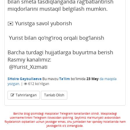
bilan smeta tasdiqlanganda rag‘batlantirish
miqdorlarini mustaqil belgilash mumkin.
✉️ Yuristga savol yuborish
Yurist bilan qo‘ng‘iroq orqali bog‘lanish
Barcha turdagi hujjatlarga buyurtma berish
Rasmiy kanalimiz:
@Yurist_Xizmati
SHoira Gaybullaeva
Bu mavzu
Ta'lim
bo'limida
23 May
da maqola
yozgan.
|
612
ko'rilgan
Tahrirlangan
Tanlab Olish
Barcha blog qismidagi maqolalar Telegram kanallardan olindi. Maqoladagi
username/linkni Telegram ilovasidan qidiring. Saytimiz ma'muriyati axborotdan
foydalanish oqibatlari uchun javobgar emas, shu jumladan har qanday holatlarida ham
javobgarlik o'z zimangizda.