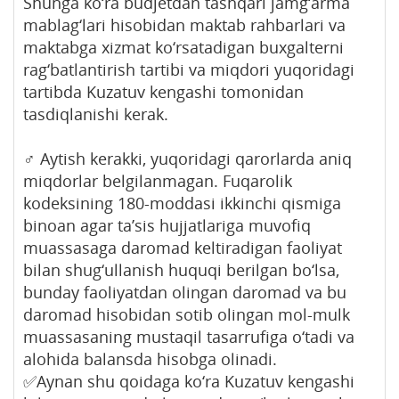
Shunga ko‘ra budjetdan tashqari jamg‘arma
mablag‘lari hisobidan maktab rahbarlari va
maktabga xizmat ko‘rsatadigan buxgalterni
rag‘batlantirish tartibi va miqdori yuqoridagi
tartibda Kuzatuv kengashi tomonidan
tasdiqlanishi kerak.
‍♂️ Aytish kerakki, yuqoridagi qarorlarda aniq
miqdorlar belgilanmagan. Fuqarolik
kodeksining 180-moddasi ikkinchi qismiga
binoan agar ta’sis hujjatlariga muvofiq
muassasaga daromad keltiradigan faoliyat
bilan shug‘ullanish huquqi berilgan bo‘lsa,
bunday faoliyatdan olingan daromad va bu
daromad hisobidan sotib olingan mol-mulk
muassasaning mustaqil tasarrufiga o‘tadi va
alohida balansda hisobga olinadi.
✅Aynan shu qoidaga ko‘ra Kuzatuv kengashi