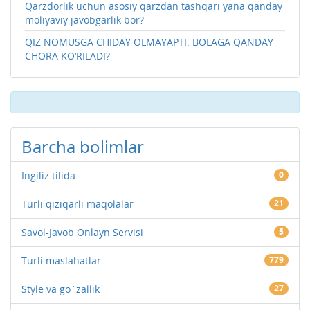
Qarzdorlik uchun asosiy qarzdan tashqari yana qanday
moliyaviy javobgarlik bor?
QIZ NOMUSGA CHIDAY OLMAYAPTI. BOLAGA QANDAY
CHORA KO‘RILADI?
Barcha bolimlar
Ingiliz tilida
0
Turli qiziqarli maqolalar
21
Savol-Javob Onlayn Servisi
5
Turli maslahatlar
779
Style va go`zallik
27