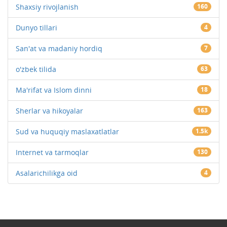
Shaxsiy rivojlanish
160
Dunyo tillari
4
San'at va madaniy hordiq
7
o'zbek tilida
63
Ma'rifat va Islom dinni
18
Sherlar va hikoyalar
163
Sud va huquqiy maslaxatlatlar
1.5k
Internet va tarmoqlar
130
Asalarichilikga oid
4