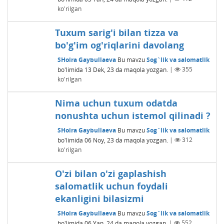
ko'rilgan
Tuxum sarig'i bilan tizza va
bo'g'im og'riqlarini davolang
SHoira Gaybullaeva
Bu mavzu
Sog`lik va salomatlik
bo'limida
13 Dek, 23
da maqola yozgan.
|
355
ko'rilgan
Nima uchun tuxum odatda
nonushta uchun istemol qilinadi ?
SHoira Gaybullaeva
Bu mavzu
Sog`lik va salomatlik
bo'limida
06 Noy, 23
da maqola yozgan.
|
312
ko'rilgan
O'zi bilan o'zi gaplashish
salomatlik uchun foydali
ekanligini bilasizmi
SHoira Gaybullaeva
Bu mavzu
Sog`lik va salomatlik
bo'limida
06 Yan, 24
da maqola yozgan.
|
552