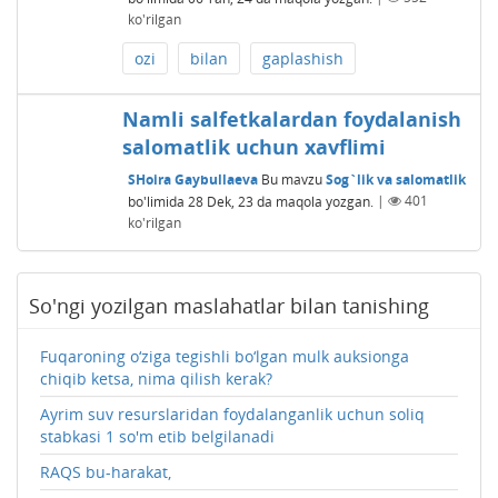
ko'rilgan
ozi
bilan
gaplashish
Namli salfetkalardan foydalanish
salomatlik uchun xavflimi
SHoira Gaybullaeva
Bu mavzu
Sog`lik va salomatlik
bo'limida
28 Dek, 23
da maqola yozgan.
|
401
ko'rilgan
So'ngi yozilgan maslahatlar bilan tanishing
Fuqaroning o‘ziga tegishli bo‘lgan mulk auksionga
chiqib ketsa, nima qilish kerak?
Ayrim suv resurslaridan foydalanganlik uchun soliq
stabkasi 1 so'm etib belgilanadi
RAQS bu-harakat,