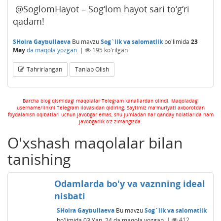
@SoglomHayot – Sog‘lom hayot sari to‘g‘ri
qadam!
SHoira Gaybullaeva
Bu mavzu
Sog`lik va salomatlik
bo'limida
23
May
da maqola yozgan.
|
195
ko'rilgan
Tahrirlangan
Tanlab Olish
Barcha blog qismidagi maqolalar Telegram kanallardan olindi. Maqoladagi
username/linkni Telegram ilovasidan qidiring. Saytimiz ma'muriyati axborotdan
foydalanish oqibatlari uchun javobgar emas, shu jumladan har qanday holatlarida ham
javobgarlik o'z zimangizda.
O'xshash maqolalar bilan
tanishing
Odamlarda bo'y va vaznning ideal
nisbati
SHoira Gaybullaeva
Bu mavzu
Sog`lik va salomatlik
bo'limida
03 Yan, 24
da maqola yozgan.
|
412