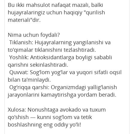
​Bu ikki mahsulot nafaqat mazali, balki
hujayralaringiz uchun haqiqiy "qurilish
materiali"dir.
​Nima uchun foydali?
​ Tiklanish: Hujayralarning yangilanishi va
to‘qimalar tiklanishini tezlashtiradi.
​️ Yoshlik: Antioksidantlarga boyligi sababli
qarishni sekinlashtiradi.
​ Quvvat: Sog‘lom yog‘lar va yuqori sifatli oqsil
bilan ta’minlaydi.
​ Og‘riqqa qarshi: Organizmdagi yallig‘lanish
jarayonlarini kamaytirishga yordam beradi.
​Xulosa: Nonushtaga avokado va tuxum
qo‘shish — kunni sog‘lom va tetik
boshlashning eng oddiy yo‘li!