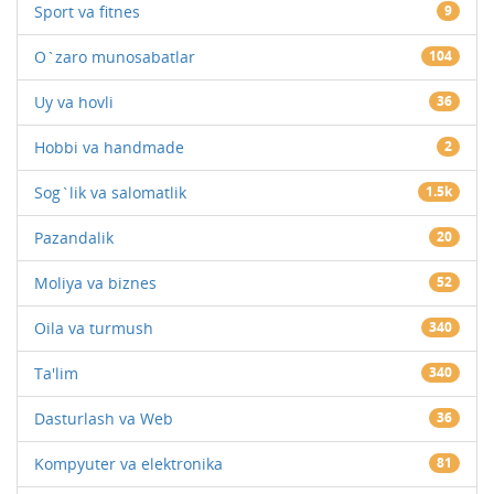
Sport va fitnes
9
O`zaro munosabatlar
104
Uy va hovli
36
Hobbi va handmade
2
Sog`lik va salomatlik
1.5k
Pazandalik
20
Moliya va biznes
52
Oila va turmush
340
Ta'lim
340
Dasturlash va Web
36
Kompyuter va elektronika
81