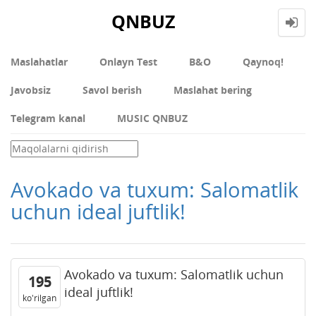
QNBUZ
Maslahatlar
Onlayn Test
В&О
Qaynoq!
Javobsiz
Savol berish
Maslahat bering
Telegram kanal
MUSIC QNBUZ
Avokado va tuxum: Salomatlik
uchun ideal juftlik!
Avokado va tuxum: Salomatlik uchun
195
ideal juftlik!
ko'rilgan