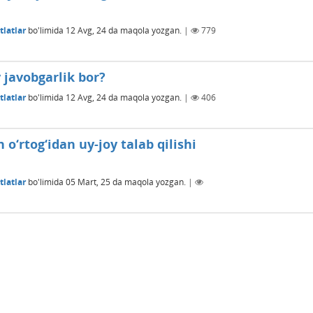
latlar
bo'limida
12 Avg, 24
da maqola yozgan.
|
779
 javobgarlik bor?
latlar
bo'limida
12 Avg, 24
da maqola yozgan.
|
406
o‘rtog‘idan uy-joy talab qilishi
latlar
bo'limida
05 Mart, 25
da maqola yozgan.
|