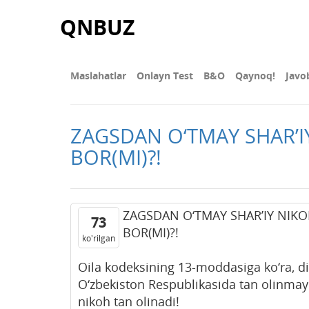
QNBUZ
Maslahatlar
Onlayn Test
В&О
Qaynoq!
Javo
ZAGSDAN O‘TMAY SHAR’I
BOR(MI)?!
ZAGSDAN O‘TMAY SHAR’IY NIKO
73
BOR(MI)?!
ko'rilgan
Oila kodeksining 13-moddasiga ko‘ra, d
O‘zbekiston Respublikasida tan olinmay
nikoh tan olinadi!