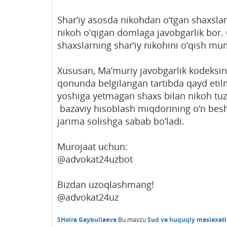
Shar’iy asosda nikohdan o‘tgan shaxslar
nikoh o‘qigan domlaga javobgarlik bor.
shaxslarning shar’iy nikohini o‘qish m
Xususan, Ma’muriy javobgarlik kodeksi
qonunda belgilangan tartibda qayd etil
yoshiga yetmagan shaxs bilan nikoh tuz
bazaviy hisoblash miqdorining o‘n besh
jarima solishga sabab bo‘ladi.
Murojaat uchun:
@advokat24uzbot
Bizdan uzoqlashmang!
@advokat24uz
SHoira Gaybullaeva
Bu mavzu
Sud va huquqiy maslaxatl