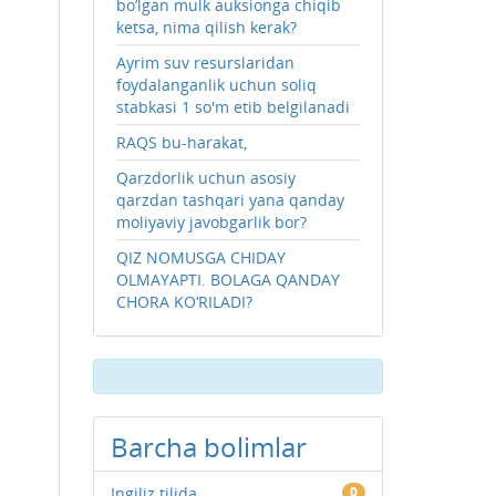
bo‘lgan mulk auksionga chiqib
ketsa, nima qilish kerak?
Ayrim suv resurslaridan
foydalanganlik uchun soliq
stabkasi 1 so'm etib belgilanadi
RAQS bu-harakat,
Qarzdorlik uchun asosiy
qarzdan tashqari yana qanday
moliyaviy javobgarlik bor?
QIZ NOMUSGA CHIDAY
OLMAYAPTI. BOLAGA QANDAY
CHORA KO‘RILADI?
Barcha bolimlar
Ingiliz tilida
0