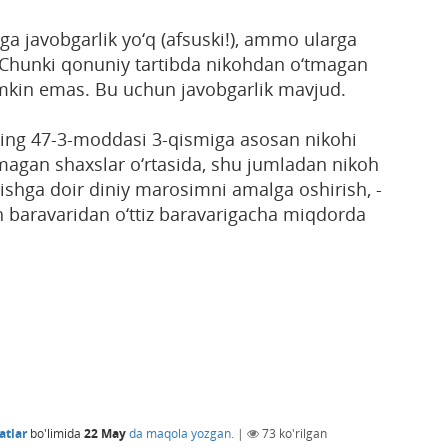
ga javobgarlik yo‘q (afsuski!), ammo ularga
 Chunki qonuniy tartibda nikohdan o‘tmagan
umkin emas. Bu uchun javobgarlik mavjud.
ning 47-3-moddasi 3-qismiga asosan nikohi
magan shaxslar o‘rtasida, shu jumladan nikoh
ishga doir diniy marosimni amalga oshirish, -
 baravaridan o‘ttiz baravarigacha miqdorda
atlar
bo'limida
22 May
da maqola yozgan.
|
73
ko'rilgan