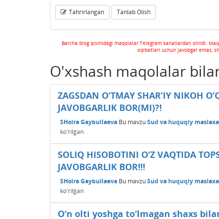
Tahrirlangan
Tanlab Olish
Barcha blog qismidagi maqolalar Telegram kanallardan olindi. Maq
oqibatlari uchun javobgar emas, s
O'xshash maqolalar bila
ZAGSDAN O‘TMAY SHAR’IY NIKOH O‘
JAVOBGARLIK BOR(MI)?!
SHoira Gaybullaeva
Bu mavzu
Sud va huquqiy maslaxat
ko'rilgan
SOLIQ HISOBOTINI O‘Z VAQTIDA T
JAVOBGARLIK BOR!!!
SHoira Gaybullaeva
Bu mavzu
Sud va huquqiy maslaxat
ko'rilgan
O‘n olti yoshga to‘lmagan shaxs bila