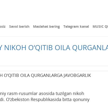
bsiz
Savol berish
Maslahat bering
Telegram kanal
MUSIC Q
Y NIKOH O‘QITIB OILA QURGANL
H O‘QITIB OILA QURGANLARGA JAVOBGARLIK
iniy rasm-rusumlar asosida tuzilgan nikoh
di. O‘zbekiston Respublikasida bitta qonuniy