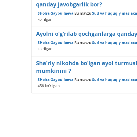
qanday javobgarlik bor?
SHoira Gaybullaeva
Bu mavzu
Sud va huquqiy maslaxat
ko'rilgan
Ayolni o‘g‘rilab qochganlarga qanday
SHoira Gaybullaeva
Bu mavzu
Sud va huquqiy maslaxat
ko'rilgan
Sha’riy nikohda bo‘lgan ayol turmush 
mumkinmi ?
SHoira Gaybullaeva
Bu mavzu
Sud va huquqiy maslaxat
458
ko'rilgan