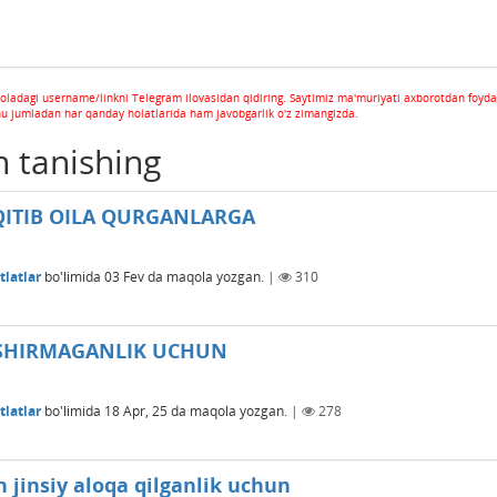
oladagi username/linkni Telegram ilovasidan qidiring. Saytimiz ma'muriyati axborotdan foyda
hu jumladan har qanday holatlarida ham javobgarlik o'z zimangizda.
n tanishing
QITIB OILA QURGANLARGA
latlar
bo'limida
03 Fev
da maqola yozgan.
|
310
OPSHIRMAGANLIK UCHUN
latlar
bo'limida
18 Apr, 25
da maqola yozgan.
|
278
n jinsiy aloqa qilganlik uchun