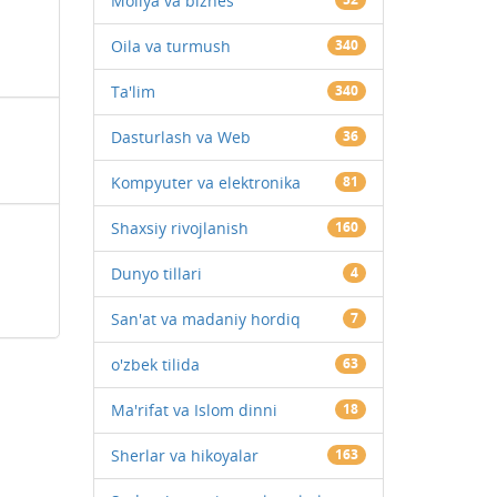
Moliya va biznes
Oila va turmush
340
Ta'lim
340
Dasturlash va Web
36
Kompyuter va elektronika
81
Shaxsiy rivojlanish
160
Dunyo tillari
4
San'at va madaniy hordiq
7
o'zbek tilida
63
Ma'rifat va Islom dinni
18
Sherlar va hikoyalar
163