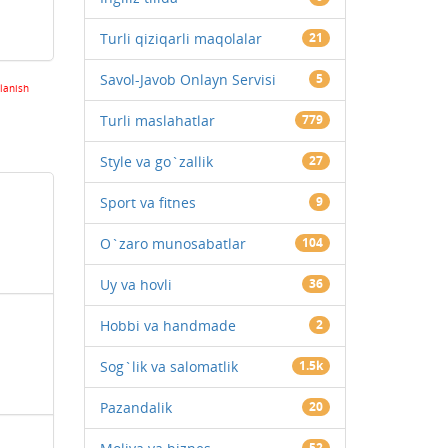
Turli qiziqarli maqolalar
21
Savol-Javob Onlayn Servisi
5
lanish
Turli maslahatlar
779
Style va go`zallik
27
Sport va fitnes
9
O`zaro munosabatlar
104
Uy va hovli
36
Hobbi va handmade
2
Sog`lik va salomatlik
1.5k
Pazandalik
20
52