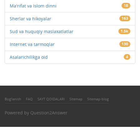
Ma'rifat va Islom dinni
18
Sherlar va hikoyalar
163
Sud va huquqiy maslaxatlatlar
1.5k
Internet va tarmoqlar
130
Asalarichilikga oid
4
Bog'lanish
FAQ
SAYT QOIDALARI
Sitemap
Sitemap-blog
Powered by
Question2Answer