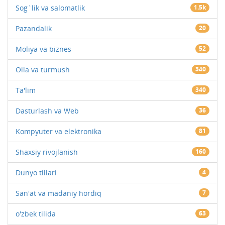
Sog`lik va salomatlik
1.5k
Pazandalik
20
Moliya va biznes
52
Oila va turmush
340
Ta'lim
340
Dasturlash va Web
36
Kompyuter va elektronika
81
Shaxsiy rivojlanish
160
Dunyo tillari
4
San'at va madaniy hordiq
7
o'zbek tilida
63