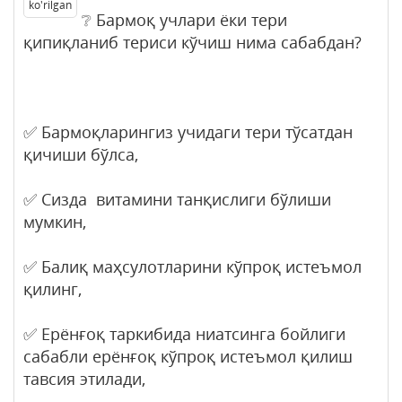
ko'rilgan
❔ Бармоқ учлари ёки тери
қипиқланиб териси кўчиш нима сабабдан?
✅ Бармоқларингиз учидаги тери тўсатдан
қичиши бўлса,
✅ Сизда витамини танқислиги бўлиши
мумкин,
✅ Балиқ маҳсулотларини кўпроқ истеъмол
қилинг,
✅ Ерёнғоқ таркибида ниатсинга бойлиги
сабабли ерёнғоқ кўпроқ истеъмол қилиш
тавсия этилади,