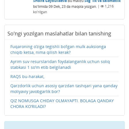
SHoira Gaybullaeva
Bu mavzu
Sog`lik va salomatlik
bo'limida
09 Dek, 23
da maqola yozgan.
|
1,216
ko'rilgan
So'ngi yozilgan maslahatlar bilan tanishing
Fuqaroning o‘ziga tegishli bo‘lgan mulk auksionga
chiqib ketsa, nima qilish kerak?
Ayrim suv resurslaridan foydalanganlik uchun soliq
stabkasi 1 so'm etib belgilanadi
RAQS bu-harakat,
Qarzdorlik uchun asosiy qarzdan tashqari yana qanday
moliyaviy javobgarlik bor?
QIZ NOMUSGA CHIDAY OLMAYAPTI. BOLAGA QANDAY
CHORA KO‘RILADI?