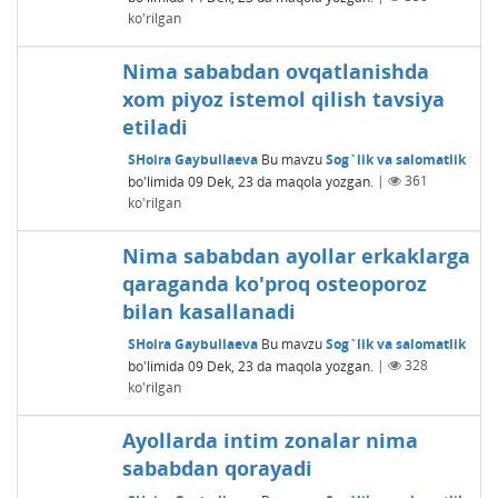
ko'rilgan
Nima sababdan ovqatlanishda
xom piyoz istemol qilish tavsiya
etiladi
SHoira Gaybullaeva
Bu mavzu
Sog`lik va salomatlik
bo'limida
09 Dek, 23
da maqola yozgan.
|
361
ko'rilgan
Nima sababdan ayollar erkaklarga
qaraganda ko'proq osteoporoz
bilan kasallanadi
SHoira Gaybullaeva
Bu mavzu
Sog`lik va salomatlik
bo'limida
09 Dek, 23
da maqola yozgan.
|
328
ko'rilgan
Ayollarda intim zonalar nima
sababdan qorayadi