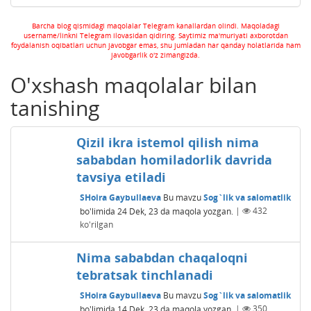
Barcha blog qismidagi maqolalar Telegram kanallardan olindi. Maqoladagi
username/linkni Telegram ilovasidan qidiring. Saytimiz ma'muriyati axborotdan
foydalanish oqibatlari uchun javobgar emas, shu jumladan har qanday holatlarida ham
javobgarlik o'z zimangizda.
O'xshash maqolalar bilan
tanishing
Qizil ikra istemol qilish nima
sababdan homiladorlik davrida
tavsiya etiladi
SHoira Gaybullaeva
Bu mavzu
Sog`lik va salomatlik
bo'limida
24 Dek, 23
da maqola yozgan.
|
432
ko'rilgan
Nima sababdan chaqaloqni
tebratsak tinchlanadi
SHoira Gaybullaeva
Bu mavzu
Sog`lik va salomatlik
bo'limida
14 Dek, 23
da maqola yozgan.
|
350