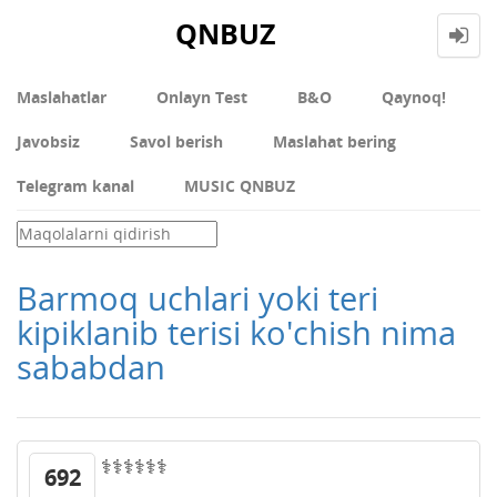
QNBUZ
Maslahatlar
Onlayn Test
В&О
Qaynoq!
Javobsiz
Savol berish
Maslahat bering
Telegram kanal
MUSIC QNBUZ
Barmoq uchlari yoki teri
kipiklanib terisi ko'chish nima
sababdan
‍⚕️‍⚕️‍⚕️‍⚕️‍⚕️‍⚕️
692