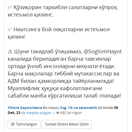
✅ Қўзиқорин таркибли салатларни кўпроқ
истеъмол қилинг,
✅ Ниатсинга бой овқатларни истеъмол
қилинг
⚠️ Шуни такидлаб ўтишимиз, @SoglomHayot
каналида бериладиган барча тавсиялар
ортида ўнлаб инсонларни меҳнати ётади.
Барча мақолалар тиббий мутахассислар ва
АДМ билан ҳамкорликда тайёрланмоқда!
Муаллифлик ҳуқуқи кафолатлангани
сабабли манба кўрсатилиши талаб этилади!
SHoira Gaybullaeva
Bu mavzu
Sog`lik va salomatlik
bo'limida
09
Dek, 23
da maqola yozgan.
|
692
ko'rilgan
Tahrirlangan
Tanlab Olishni Bekor Qilish