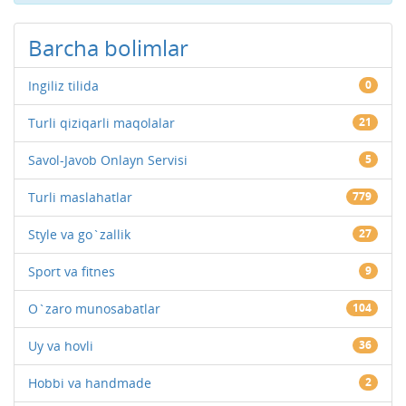
Barcha bolimlar
Ingiliz tilida
0
Turli qiziqarli maqolalar
21
Savol-Javob Onlayn Servisi
5
Turli maslahatlar
779
Style va go`zallik
27
Sport va fitnes
9
O`zaro munosabatlar
104
Uy va hovli
36
Hobbi va handmade
2