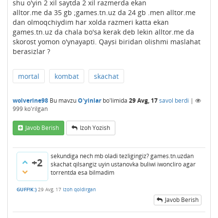
shu o'yin 2 xil saytda 2 xil razmerda ekan
alltor.me da 35 gb ;games.tn.uz da 24 gb .men alltor.me
dan olmoqchiydim har xolda razmeri katta ekan
games.tn.uz da chala bo'sa kerak deb lekin alltor.me da
skorost yomon o'ynayapti. Qaysi biridan olishmi maslahat
berasizlar ?
mortal
kombat
skachat
wolverine98
Bu mavzu
O'yinlar
bo'limida
29 Avg, 17
savol berdi
|
999
ko'rilgan
Javob Berish
Izoh Yozish
sekundiga nech mb oladi tezligingiz? games.tn.uzdan
+2
skachat qilsangiz uyin ustanovka buliwi iwoncliro agar
torrentda esa bilmadim
GUFF!K:)
29 Avg, 17
Izoh qoldirgan
Javob Berish