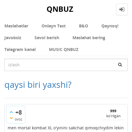
QNBUZ
Maslahatlar
Onlayn Test
В&О
Qaynoq!
Javobsiz
Savol berish
Maslahat bering
Telegram kanal
MUSIC QNBUZ
qaysi biri yaxshi?
+8
999
ko'rilgan
ovoz
men mortal kombat XL o'yinini sakchat qimoqchiydim lekin