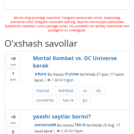
Barcha blog qismidagi maqolalar Telegram kanallardan olindi. Maqoladagi
username/linkni Telegram ilovasidan qidiring. Saytimiz ma'muriyati axborotdan
foydalanish oqibatlari uchun javobgar emas, shu jumladan har qanday holatlarida ham
javobgarlik o'z zimangizda.
O'xshash savollar
Mortal Kombat vs. DC Universe
+9
kerak
ovoz
1
★Roi★
Bu mavzu
O'yinlar
bo'limida
27 Iyun, 17
savol
berdi
|
1.3k
ko'rilgan
javob
mortal
kombat
vs
dc
universe
tas-ix
pc
yaxshi saytlar bormi?
+9
ovoz
wolverine98
Bu mavzu
TAS-IX
bo'limida
25 Avg, 17
savol berdi
|
2.2k
ko'rilgan
5