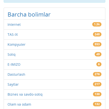
Barcha bolimlar
Internet
1.3k
TAS-IX
248
Kompyuter
553
Soliq
49
E-IMIZO
6
Dasturlash
276
Saytlar
217
Biznes va savdo-sotiq
138
Olam va odam
132