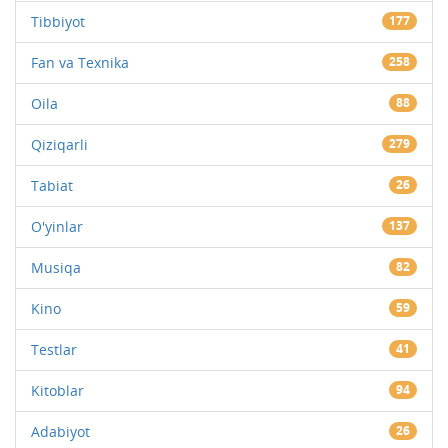
Tibbiyot
177
Fan va Texnika
258
Oila
88
Qiziqarli
279
Tabiat
26
O'yinlar
137
Musiqa
82
Kino
59
Testlar
41
Kitoblar
94
Adabiyot
26