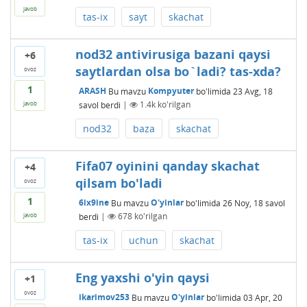
javob
tas-ix
sayt
skachat
nod32 antivirusiga bazani qaysi
+6
saytlardan olsa bo`ladi? tas-xda?
ovoz
1
ARASH
Bu mavzu
Kompyuter
bo'limida
23 Avg, 18
savol berdi
|
1.4k
ko'rilgan
javob
nod32
baza
skachat
Fifa07 oyinini qanday skachat
+4
qilsam bo'ladi
ovoz
1
6ix9ine
Bu mavzu
O'yinlar
bo'limida
26 Noy, 18
savol
berdi
|
678
ko'rilgan
javob
tas-ix
uchun
skachat
Eng yaxshi o'yin qaysi
+1
ovoz
ikarimov253
Bu mavzu
O'yinlar
bo'limida
03 Apr, 20