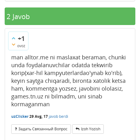
2
Javob
+1
ovoz
man alltor.me ni maslaxat beraman, chunki
unda foydalanuvchilar odatda tekwirib
korip(xar-hil kampyuterlardao'ynab ko'rib),
keyin saytga chiqaradi, bironta xatolik ketsa
ham, kommentga yozsez, javobini ololasiz,
games.tn.uz ni bilmadm, uni sinab
kormaganman
uzClicker
29 Avg, 17
javob berdi
Задать Связанный Вопрос
Izoh Yozish