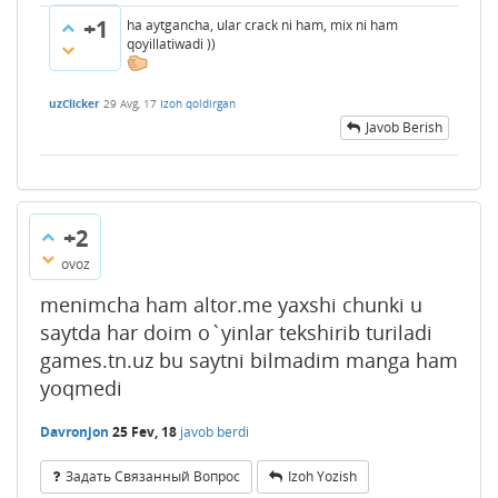
+1
ha aytgancha, ular crack ni ham, mix ni ham
qoyillatiwadi ))
uzClicker
29 Avg, 17
Izoh qoldirgan
Javob Berish
+2
ovoz
menimcha ham altor.me yaxshi chunki u
saytda har doim o`yinlar tekshirib turiladi
games.tn.uz bu saytni bilmadim manga ham
yoqmedi
Davronjon
25 Fev, 18
javob berdi
Задать Связанный Вопрос
Izoh Yozish