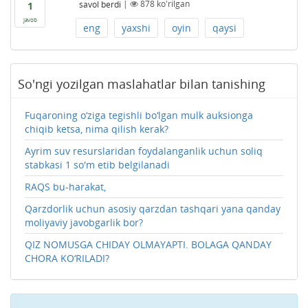
savol berdi
|
878
ko'rilgan
1
javob
eng
yaxshi
oyin
qaysi
So'ngi yozilgan maslahatlar bilan tanishing
Fuqaroning o‘ziga tegishli bo‘lgan mulk auksionga
chiqib ketsa, nima qilish kerak?
Ayrim suv resurslaridan foydalanganlik uchun soliq
stabkasi 1 so'm etib belgilanadi
RAQS bu-harakat,
Qarzdorlik uchun asosiy qarzdan tashqari yana qanday
moliyaviy javobgarlik bor?
QIZ NOMUSGA CHIDAY OLMAYAPTI. BOLAGA QANDAY
CHORA KO‘RILADI?