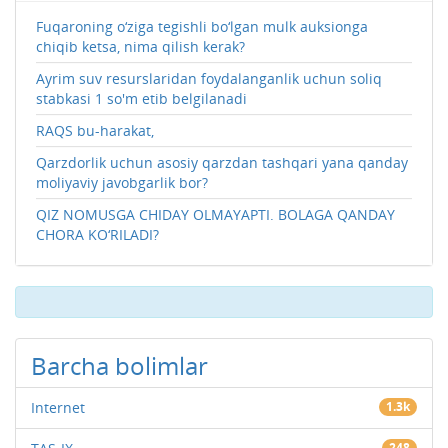
Fuqaroning o‘ziga tegishli bo‘lgan mulk auksionga
chiqib ketsa, nima qilish kerak?
Ayrim suv resurslaridan foydalanganlik uchun soliq
stabkasi 1 so'm etib belgilanadi
RAQS bu-harakat,
Qarzdorlik uchun asosiy qarzdan tashqari yana qanday
moliyaviy javobgarlik bor?
QIZ NOMUSGA CHIDAY OLMAYAPTI. BOLAGA QANDAY
CHORA KO‘RILADI?
Barcha bolimlar
Internet
1.3k
248