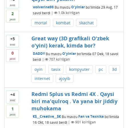
ovoz
wolverine98
Bu mavzu
O'yinlar
bo'limida
29 Avg, 17
savol berdi
|
1.0k
ko'rilgan
2
javob
mortal
kombat
skachat
Great way (3D grafikali O'zbek
+5
o'yini) kerak, kimda bor?
ovoz
0
DADDY
Bu mavzu
O'yinlar
bo'limida
07 Dek, 18
savol
berdi
|
707
ko'rilgan
javob
oyin
tasix
kompyuter
pc
3d
internet
ajoyib
Redmi 5plus vs Redmi 4X . Qaysi
+4
biri ma'qulroq . Va yana bir jiddiy
ovoz
muhokama
1
javob
€$__Creative__$€
Bu mavzu
Fan va Texnika
bo'limida
16 Okt, 18
savol berdi
|
901
ko'rilgan