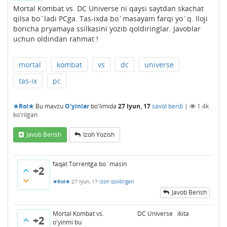
Mortal Kombat vs. DC Universe ni qaysi saytdan skachat
qilsa bo`ladi PCga. Tas-ixda bo`masayam farqi yo`q. Iloji
boricha pryamaya ssilkasini yozib qoldiringlar. Javoblar
uchun oldindan rahmat !
mortal
kombat
vs
dc
universe
tas-ix
pc
★Roi★
Bu mavzu
O'yinlar
bo'limida
27 Iyun, 17
savol berdi
|
1.4k
ko'rilgan
Javob Berish
Izoh Yozish
faqat Torrentga bo`masin
+2
★Roi★
27 Iyun, 17
Izoh qoldirgan
Javob Berish
Mortal Kombat vs. DC Universe ikita
+2
o'yinmi bu