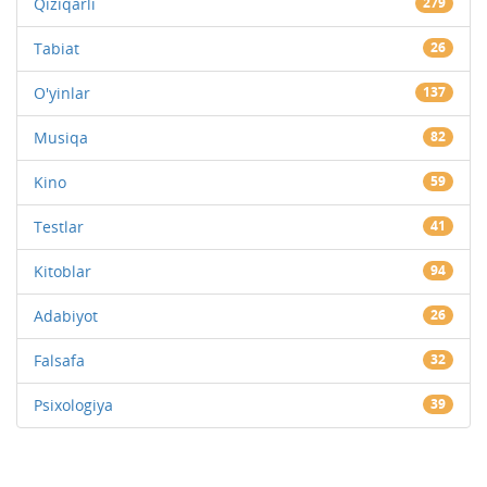
Qiziqarli
279
Tabiat
26
O'yinlar
137
Musiqa
82
Kino
59
Testlar
41
Kitoblar
94
Adabiyot
26
Falsafa
32
Psixologiya
39