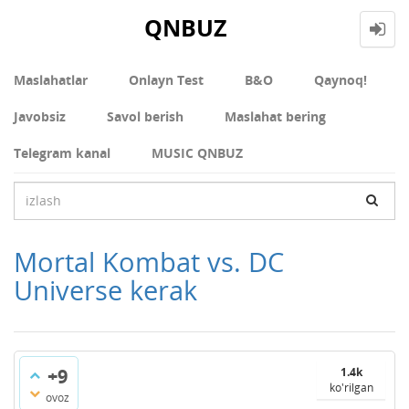
QNBUZ
Maslahatlar
Onlayn Test
В&О
Qaynoq!
Javobsiz
Savol berish
Maslahat bering
Telegram kanal
MUSIC QNBUZ
Mortal Kombat vs. DC
Universe kerak
+9
1.4k
ko'rilgan
ovoz