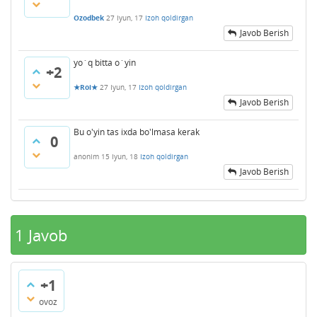
Ozodbek
27 Iyun, 17
Izoh qoldirgan
Javob Berish
yo`q bitta o`yin
+2
★Roi★
27 Iyun, 17
Izoh qoldirgan
Javob Berish
Bu o'yin tas ixda bo'lmasa kerak
0
anonim
15 Iyun, 18
Izoh qoldirgan
Javob Berish
1
Javob
+1
ovoz