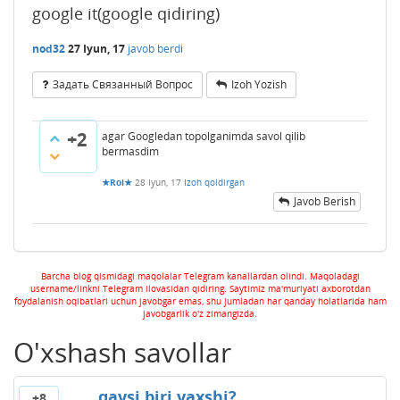
google it(google qidiring)
nod32
27 Iyun, 17
javob berdi
Задать Связанный Вопрос
Izoh Yozish
+2
agar Googledan topolganimda savol qilib
bermasdim
★Roi★
28 Iyun, 17
Izoh qoldirgan
Javob Berish
Barcha blog qismidagi maqolalar Telegram kanallardan olindi. Maqoladagi
username/linkni Telegram ilovasidan qidiring. Saytimiz ma'muriyati axborotdan
foydalanish oqibatlari uchun javobgar emas, shu jumladan har qanday holatlarida ham
javobgarlik o'z zimangizda.
O'xshash savollar
qaysi biri yaxshi?
+8