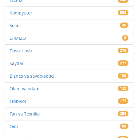
TAS-IX
Kompyuter
553
Soliq
49
E-IMIZO
6
Dasturlash
276
Saytlar
217
Biznes va savdo-sotiq
138
Olam va odam
132
Tibbiyot
177
Fan va Texnika
258
Oila
88