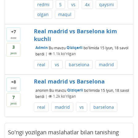
redmi
5
vs
4x
qaysini
olgan
maqul
Real madrid vs Barselona kim
+7
kuchli
ovoz
3
Admin
Bu mavzu
Qiziqarli
bo'limida
15 Iyun, 18
savol
berdi
|
1.1k
ko'rilgan
javob
real
vs
barselona
madrid
Real madrid vs Barselona
+8
ovoz
anonim
Bu mavzu
Qiziqarli
bo'limida
15 Iyun, 18
savol
berdi
|
1.2k
ko'rilgan
7
javob
real
madrid
vs
barselona
So'ngi yozilgan maslahatlar bilan tanishing