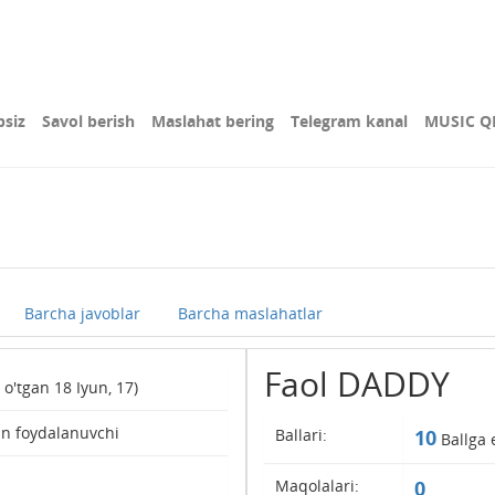
bsiz
Savol berish
Maslahat bering
Telegram kanal
MUSIC Q
Barcha javoblar
Barcha maslahatlar
Faol DADDY
 o'tgan 18 Iyun, 17)
an foydalanuvchi
Ballari:
10
Ballga 
Maqolalari:
0