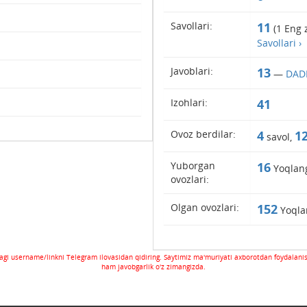
Savollari:
11
(
1
Eng z
Savollari ›
Javoblari:
13
—
DADD
Izohlari:
41
Ovoz berdilar:
4
1
savol,
Yuborgan
16
Yoqlan
ovozlari:
Olgan ovozlari:
152
Yoqla
gi username/linkni Telegram ilovasidan qidiring. Saytimiz ma'muriyati axborotdan foydalani
ham javobgarlik o'z zimangizda.