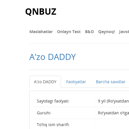
QNBUZ
Maslahatlar
Onlayn Test
В&О
Qaynoq!
Javo
A'zo DADDY
A'zo DADDY
Faoliyatlar
Barcha savollar
Saytdagi faolyati:
9 yil (Ro'yxatdan
Guruhi:
Ro'yxatdan o'tg
To'liq ism sharifi: