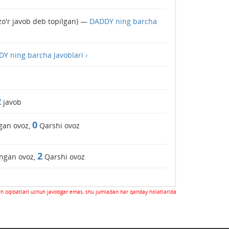
o'r javob deb topilgan) —
DADDY ning barcha
Y ning barcha Javoblari ›
2
javob
0
gan ovoz,
Qarshi ovoz
2
ngan ovoz,
Qarshi ovoz
sh oqibatlari uchun javobgar emas, shu jumladan har qanday holatlarida