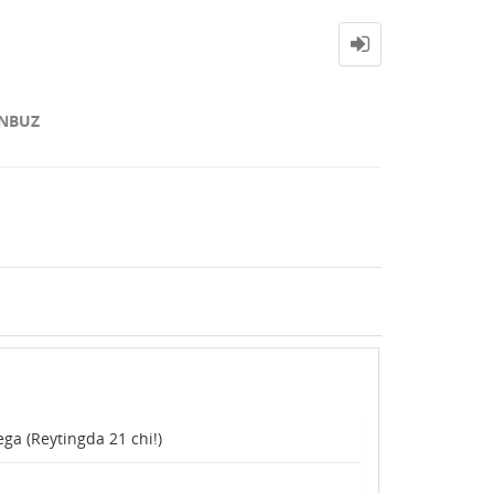
NBUZ
ega (Reytingda
21
chi!)