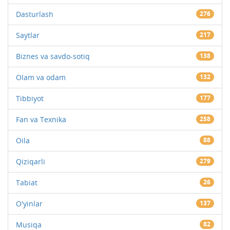
Dasturlash
276
Saytlar
217
Biznes va savdo-sotiq
138
Olam va odam
132
Tibbiyot
177
Fan va Texnika
258
Oila
88
Qiziqarli
279
Tabiat
26
O'yinlar
137
Musiqa
82