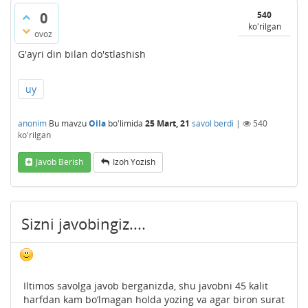
0
540
ko'rilgan
ovoz
G'ayri din bilan do'stlashish
uy
anonim
Bu mavzu
Oila
bo'limida
25 Mart, 21
savol berdi
|
540
ko'rilgan
Javob Berish
Izoh Yozish
Sizni javobingiz....
Iltimos savolga javob berganizda, shu javobni 45 kalit
harfdan kam bo‘lmagan holda yozing va agar biron surat