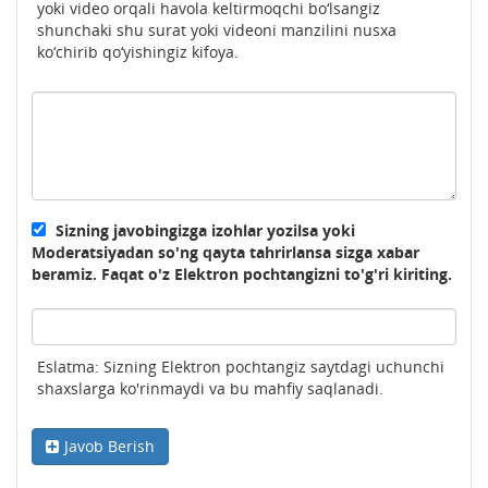
yoki video orqali havola keltirmoqchi bo‘lsangiz
shunchaki shu surat yoki videoni manzilini nusxa
ko‘chirib qo‘yishingiz kifoya.
Sizning javobingizga izohlar yozilsa yoki
Moderatsiyadan so'ng qayta tahrirlansa sizga xabar
beramiz. Faqat o'z Elektron pochtangizni to'g'ri kiriting.
Eslatma: Sizning Elektron pochtangiz saytdagi uchunchi
shaxslarga ko'rinmaydi va bu mahfiy saqlanadi.
Javob Berish