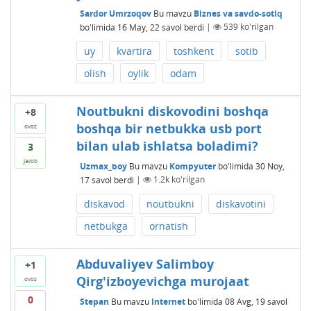
Sardor Umrzoqov
Bu mavzu
Biznes va savdo-sotiq
bo'limida
16 May, 22
savol berdi
|
539
ko'rilgan
uy
kvartira
toshkent
sotib
olish
oylik
odam
Noutbukni diskovodini boshqa
+8
boshqa bir netbukka usb port
ovoz
bilan ulab ishlatsa boladimi?
3
javob
Uzmax_boy
Bu mavzu
Kompyuter
bo'limida
30 Noy,
17
savol berdi
|
1.2k
ko'rilgan
diskavod
noutbukni
diskavotini
netbukga
ornatish
Abduvaliyev Salimboy
+1
Qirg'izboyevichga murojaat
ovoz
0
Stepan
Bu mavzu
Internet
bo'limida
08 Avg, 19
savol