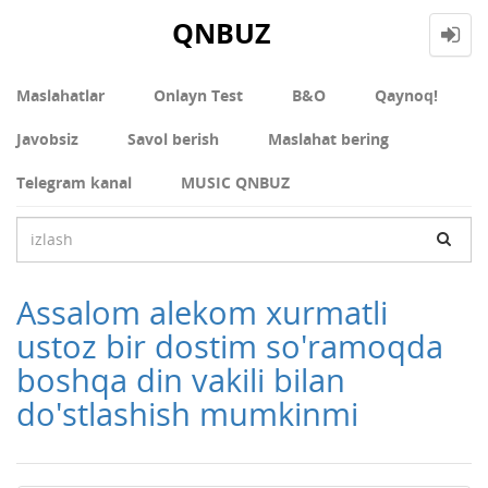
QNBUZ
Maslahatlar
Onlayn Test
В&О
Qaynoq!
Javobsiz
Savol berish
Maslahat bering
Telegram kanal
MUSIC QNBUZ
Assalom alekom xurmatli
ustoz bir dostim so'ramoqda
boshqa din vakili bilan
do'stlashish mumkinmi