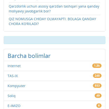
Qarzdorlik uchun asosiy qarzdan tashqari yana qanday
moliyaviy javobgarlik bor?
QIZ NOMUSGA CHIDAY OLMAYAPTI. BOLAGA QANDAY
CHORA KO‘RILADI?
Barcha bolimlar
Internet
1.3k
TAS-IX
248
Kompyuter
553
Soliq
49
E-IMIZO
6