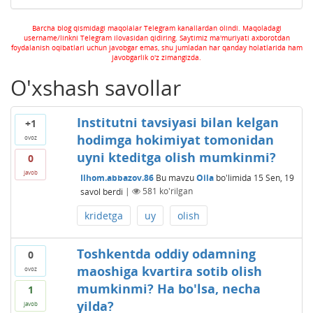
Barcha blog qismidagi maqolalar Telegram kanallardan olindi. Maqoladagi
username/linkni Telegram ilovasidan qidiring. Saytimiz ma'muriyati axborotdan
foydalanish oqibatlari uchun javobgar emas, shu jumladan har qanday holatlarida ham
javobgarlik o'z zimangizda.
O'xshash savollar
Institutni tavsiyasi bilan kelgan
+1
hodimga hokimiyat tomonidan
ovoz
uyni kteditga olish mumkinmi?
0
javob
Ilhom.abbazov.86
Bu mavzu
Oila
bo'limida
15 Sen, 19
savol berdi
|
581
ko'rilgan
kridetga
uy
olish
Toshkentda oddiy odamning
0
maoshiga kvartira sotib olish
ovoz
mumkinmi? Ha bo'lsa, necha
1
yilda?
javob