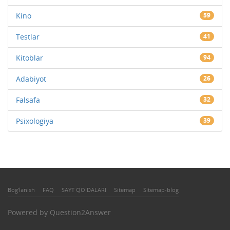
Kino
59
Testlar
41
Kitoblar
94
Adabiyot
26
Falsafa
32
Psixologiya
39
Bog'lanish
FAQ
SAYT QOIDALARI
Sitemap
Sitemap-blog
Powered by
Question2Answer