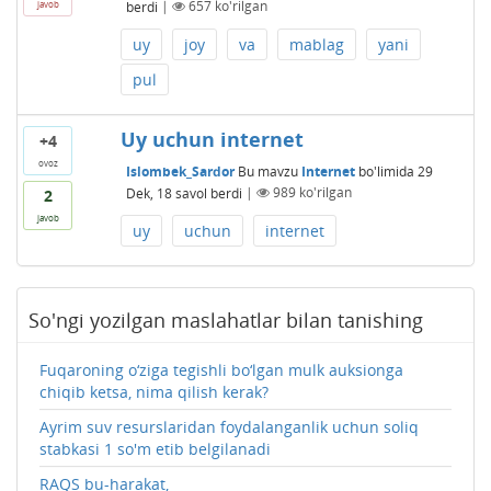
berdi
|
657
ko'rilgan
javob
uy
joy
va
mablag
yani
pul
Uy uchun internet
+4
ovoz
Islombek_Sardor
Bu mavzu
Internet
bo'limida
29
Dek, 18
savol berdi
|
989
ko'rilgan
2
javob
uy
uchun
internet
So'ngi yozilgan maslahatlar bilan tanishing
Fuqaroning o‘ziga tegishli bo‘lgan mulk auksionga
chiqib ketsa, nima qilish kerak?
Ayrim suv resurslaridan foydalanganlik uchun soliq
stabkasi 1 so'm etib belgilanadi
RAQS bu-harakat,