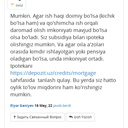
ovoz
Mumkin. Agar ish haqi doimiy bo'lsa (kichik
bo'lsa ham) va qo’shimcha ish orqali
daromad olish imkoniyati mavjud bo'lsa
olsa bo’ladi. Siz subsidiya bilan ipoteka
olishingiz mumkin. Va agar oila a'zolari
orasida kimdir ishlayotgan yoki pensiya
oladigan bo'lsa, unda imkoniyat ortadi.
Ipotekani
https://depozit.uz/credits/mortgage
sahifasida tanlash qulay. Bu yerda siz hatto
oylik to'lov miqdorini ham ko'rishingiz
mumkin.
Elyor Ganiyev
16 May, 22
javob berdi
Задать Связанный Вопрос
Izoh Yozish