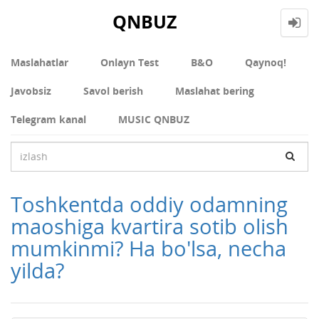
QNBUZ
Maslahatlar
Onlayn Test
В&О
Qaynoq!
Javobsiz
Savol berish
Maslahat bering
Telegram kanal
MUSIC QNBUZ
Toshkentda oddiy odamning
maoshiga kvartira sotib olish
mumkinmi? Ha bo'lsa, necha
yilda?