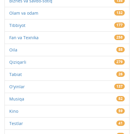
Biznes va savdo-sotiq
138
Olam va odam
132
Tibbiyot
177
Fan va Texnika
258
Oila
88
Qiziqarli
279
Tabiat
26
O'yinlar
137
Musiqa
82
Kino
59
Testlar
41