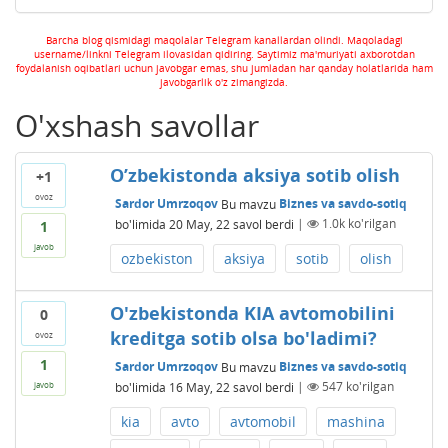
Barcha blog qismidagi maqolalar Telegram kanallardan olindi. Maqoladagi
username/linkni Telegram ilovasidan qidiring. Saytimiz ma'muriyati axborotdan
foydalanish oqibatlari uchun javobgar emas, shu jumladan har qanday holatlarida ham
javobgarlik o'z zimangizda.
O'xshash savollar
O’zbekistonda aksiya sotib olish
+1
ovoz
Sardor Umrzoqov
Bu mavzu
Biznes va savdo-sotiq
bo'limida
20 May, 22
savol berdi
|
1.0k
ko'rilgan
1
javob
ozbekiston
aksiya
sotib
olish
O'zbekistonda KIA avtomobilini
0
kreditga sotib olsa bo'ladimi?
ovoz
1
Sardor Umrzoqov
Bu mavzu
Biznes va savdo-sotiq
bo'limida
16 May, 22
savol berdi
|
547
ko'rilgan
javob
kia
avto
avtomobil
mashina