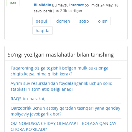
javob
Biloliddin
Bu mavzu
Internet
bo'limida
24 May, 18
savol berdi
|
2.3k
ko'rilgan
bepul
domen
sotib
olish
haqida
So'ngi yozilgan maslahatlar bilan tanishing
Fuqaroning o‘ziga tegishli bo‘lgan mulk auksionga
chiqib ketsa, nima qilish kerak?
Ayrim suv resurslaridan foydalanganlik uchun soliq
stabkasi 1 so'm etib belgilanadi
RAQS bu-harakat,
Qarzdorlik uchun asosiy qarzdan tashqari yana qanday
moliyaviy javobgarlik bor?
QIZ NOMUSGA CHIDAY OLMAYAPTI. BOLAGA QANDAY
CHORA KO‘RILADI?