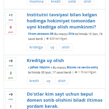
moshina
kredit
sotib
olish
Institutni tavsiyasi bilan kelgan
+1
hodimga hokimiyat tomonidan
ovoz
uyni kteditga olish mumkinmi?
0
javob
Ilhom.abbazov.86
Bu mavzu
Oila
bo'limida
15 Sen, 19
savol berdi
|
620
ko'rilgan
kridetga
uy
olish
Kreditga uy olish
+8
ovoz
ะ Jáñøb Xêçkím ะ
Bu mavzu
Biznes va savdo-sotiq
bo'limida
30 Iyun, 17
savol berdi
|
1.7k
ko'rilgan
2
javob
kredit
uy
olish
Do'stlar kim sayt uchun bepul
+9
domen sotib olishini biladi iltimos
ovoz
yordam kerak.
1