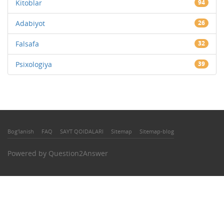
Kitoblar
94
Adabiyot
26
Falsafa
32
Psixologiya
39
Bog'lanish
FAQ
SAYT QOIDALARI
Sitemap
Sitemap-blog
Powered by
Question2Answer