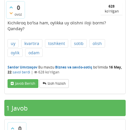
0
628
ko'rilgan
ovoz
Kichikroq bo'lsa ham, oylikka uy olishni iloji bormi?
Qanday?
uy
kvartira
toshkent
sotib
olish
oylik
odam
Sardor Umrzoqov
Bu mavzu
Biznes va savdo-sotiq
bo'limida
16 May,
22
savol berdi
|
628
ko'rilgan
Javob Berish
Izoh Yozish
1
Javob
0