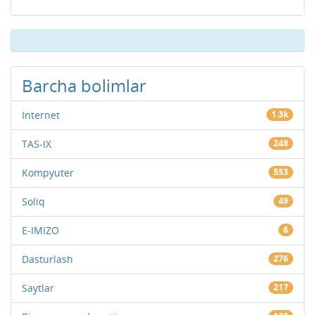
Barcha bolimlar
Internet
1.3k
TAS-IX
248
Kompyuter
553
Soliq
49
E-IMIZO
6
Dasturlash
276
Saytlar
217