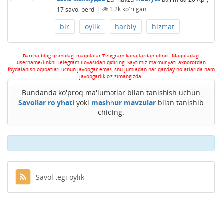
17
savol berdi
|
1.2k
ko'rilgan
bir
oylik
harbiy
hizmat
Barcha blog qismidagi maqolalar Telegram kanallardan olindi. Maqoladagi
username/linkni Telegram ilovasidan qidiring. Saytimiz ma'muriyati axborotdan
foydalanish oqibatlari uchun javobgar emas, shu jumladan har qanday holatlarida ham
javobgarlik o'z zimangizda.
Bundanda ko'proq ma'lumotlar bilan tanishish uchun
Savollar ro'yhati
yoki
mashhur mavzular
bilan tanishib
chiqing.
Savol tegi oylik