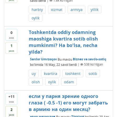
savol berdi
|
1.6k
ko'rilgan
harbiy
xizmat
armiya
yillik
oylik
Toshkentda oddiy odamning
0
maoshiga kvartira sotib olish
ovoz
mumkinmi? Ha bo'lsa, necha
1
yilda?
javob
Sardor Umrzoqov
Bu mavzu
Biznes va savdo-sotiq
bo'limida
16 May, 22
savol berdi
|
538
ko'rilgan
uy
kvartira
toshkent
sotib
olish
oylik
odam
если у парня зрение одного
+11
глаза ( -0.5 -1) его могут забрать
ovoz
в армию на один месяц?
2
javob
азиз махмудов
Bu mavzu
Tibbiyot
bo'limida
20 Apr,