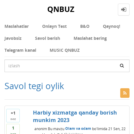
QNBUZ
Maslahatlar
Onlayn Test
В&О
Qaynoq!
Javobsiz
Savol berish
Maslahat bering
Telegram kanal
MUSIC QNBUZ
Savol tegi oylik
Harbiy xizmatga qanday borish
+1
munkim 2023
ovoz
1
anonim
Bu mavzu
Olam va odam
bo'limida
21 Sen, 22
javob