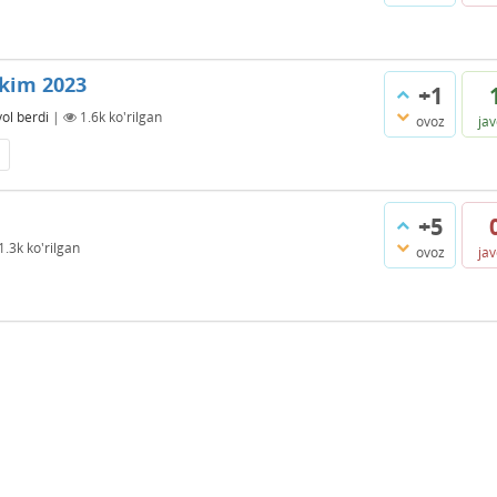
kim 2023
+1
ol berdi
|
1.6k
ko'rilgan
ovoz
ja
+5
1.3k
ko'rilgan
ovoz
ja