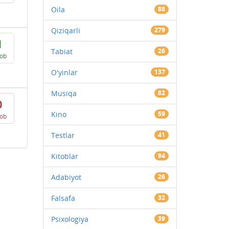
Oila
88
Qiziqarli
279
1
Tabiat
26
vob
O'yinlar
137
Musiqa
82
0
Kino
59
vob
Testlar
41
Kitoblar
94
Adabiyot
26
Falsafa
32
Psixologiya
39