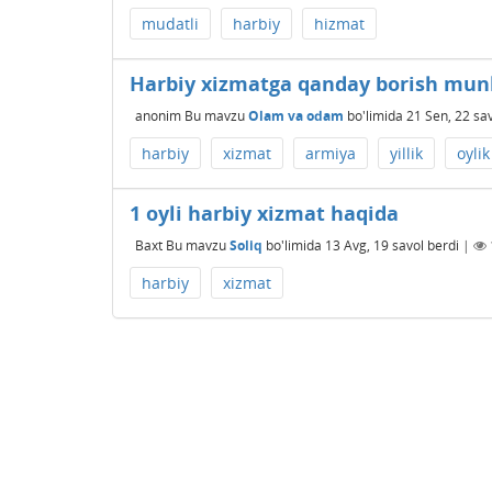
mudatli
harbiy
hizmat
Harbiy xizmatga qanday borish mun
anonim
Bu mavzu
Olam va odam
bo'limida
21 Sen, 22
sav
harbiy
xizmat
armiya
yillik
oylik
1 oyli harbiy xizmat haqida
Baxt
Bu mavzu
Soliq
bo'limida
13 Avg, 19
savol berdi
|
harbiy
xizmat