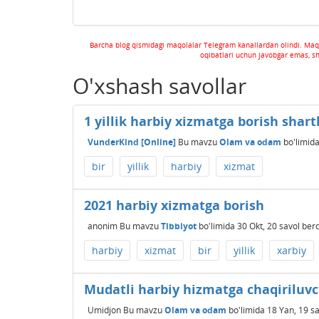
Barcha blog qismidagi maqolalar Telegram kanallardan olindi. Maq
oqibatlari uchun javobgar emas, s
O'xshash savollar
1 yillik harbiy xizmatga borish shartl
VunderKind [Online]
Bu mavzu
Olam va odam
bo'limid
bir
yillik
harbiy
xizmat
2021 harbiy xizmatga borish
anonim
Bu mavzu
Tibbiyot
bo'limida
30 Okt, 20
savol berd
harbiy
xizmat
bir
yillik
xarbiy
Mudatli harbiy hizmatga chaqiriluvc
Umidjon
Bu mavzu
Olam va odam
bo'limida
18 Yan, 19
sa