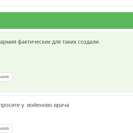
армия фактических для таких создали.
Yozish
просите у войеново врача
Yozish