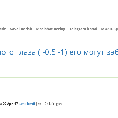
bsiz
Savol berish
Maslahat bering
Telegram kanal
MUSIC Q
ого глаза ( -0.5 -1) его могут 
da
20 Apr, 17
savol berdi
|
1.2k
ko'rilgan