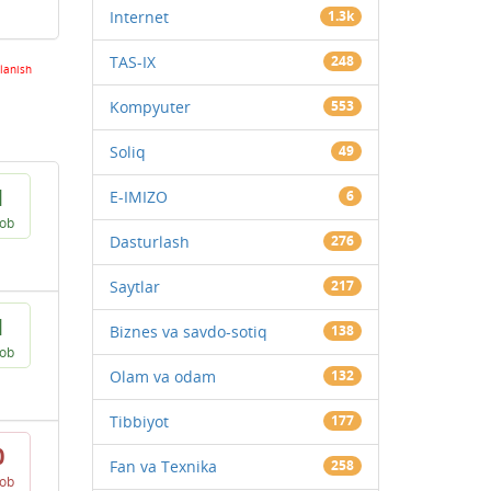
Internet
1.3k
TAS-IX
248
lanish
Kompyuter
553
Soliq
49
1
E-IMIZO
6
vob
Dasturlash
276
Saytlar
217
1
Biznes va savdo-sotiq
138
vob
Olam va odam
132
Tibbiyot
177
0
Fan va Texnika
258
vob