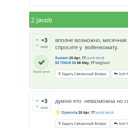
2
Javob
+3
вполне возможно, месячная 
спросите у войенкомату.
ovoz
Rustam
20 Apr, 17
javob berdi
$$ TIMUR $$
06 May, 17
belgilash
Eng zo'r javob
Задать Связанный Вопрос
Izoh 
+3
думою ето невазможна но с
ovoz
✯
Ziyodulla
20 Apr, 17
javob berdi
Задать Связанный Вопрос
Izoh 