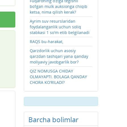
Fuqaroning o‘ziga tegishli
bo‘lgan mulk auksionga chiqib
ketsa, nima qilish kerak?
Ayrim suv resurslaridan
foydalanganlik uchun soliq
stabkasi 1 so'm etib belgilanadi
RAQS bu-harakat,
Qarzdorlik uchun asosiy
qarzdan tashqari yana qanday
moliyaviy javobgarlik bor?
QIZ NOMUSGA CHIDAY
OLMAYAPTI. BOLAGA QANDAY
CHORA KO‘RILADI?
Barcha bolimlar