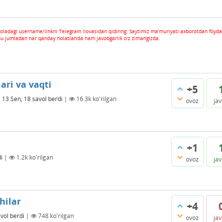
oladagi username/linkni Telegram ilovasidan qidiring. Saytimiz ma'muriyati axborotdan foyda
hu jumladan har qanday holatlarida ham javobgarlik o'z zimangizda.
ari va vaqti
+5
a
13 Sen, 18
savol berdi
|
16.3k
ko'rilgan
ovoz
ja
+1
i
|
1.2k
ko'rilgan
ovoz
ja
hilar
+4
vol berdi
|
748
ko'rilgan
ovoz
ja