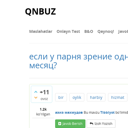
QNBUZ
Maslahatlar
Onlayn Test
В&О
Qaynoq!
Javo
если у парня зрение одн
месяц?
+11
bir
oylik
harbiy
hizmat
ovoz
1.2k
азиз махмудов
Bu mavzu
Tibbiyot
bo'limi
ko'rilgan
Javob Berish
Izoh Yozish