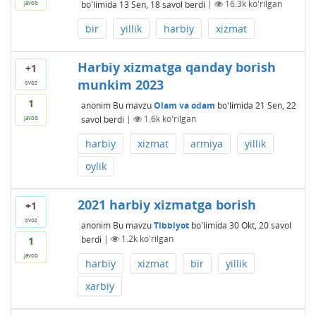
bo'limida
13 Sen, 18
savol berdi
|
16.3k
ko'rilgan
javob
bir
yillik
harbiy
xizmat
Harbiy xizmatga qanday borish
+1
munkim 2023
ovoz
1
anonim
Bu mavzu
Olam va odam
bo'limida
21 Sen, 22
savol berdi
|
1.6k
ko'rilgan
javob
harbiy
xizmat
armiya
yillik
oylik
2021 harbiy xizmatga borish
+1
ovoz
anonim
Bu mavzu
Tibbiyot
bo'limida
30 Okt, 20
savol
berdi
|
1.2k
ko'rilgan
1
javob
harbiy
xizmat
bir
yillik
xarbiy