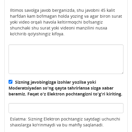
Iltimos savolga javob berganizda, shu javobni 45 kalit
harfdan kam bo‘lmagan holda yozing va agar biron surat
yoki video orqali havola keltirmoqchi bo‘lsangiz
shunchaki shu surat yoki videoni manzilini nusxa
ko‘chirib qo‘yishingiz kifoya.
Sizning javobingizga izohlar yozilsa yoki
Moderatsiyadan so'ng qayta tahrirlansa sizga xabar
beramiz. Faqat o'z Elektron pochtangizni to'g'ri kiriting.
Eslatma: Sizning Elektron pochtangiz saytdagi uchunchi
shaxslarga ko'rinmaydi va bu mahfiy saqlanadi.