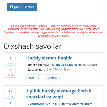
Javob Berish
Barcha blog qismidagi maqolalar Telegram kanallardan olindi. Maqoladagi
username/linkni Telegram ilovasidan qidiring. Saytimiz ma'muriyati axborotdan
foydalanish oqibatlari uchun javobgar emas, shu jumladan har qanday holatlarida ham
javobgarlik o'z zimangizda.
O'xshash savollar
Harbiy xizmat haqida
0
ovoz
anonim
Bu mavzu
Olam va odam
bo'limida
24 Mart,
22
savol berdi
|
694
ko'rilgan
0
javob
harbiy
xizmat
1 yillik harbiy xizmatga borish
+5
shartlari va vaqti
ovoz
1
VunderKind [Online]
Bu mavzu
Olam va odam