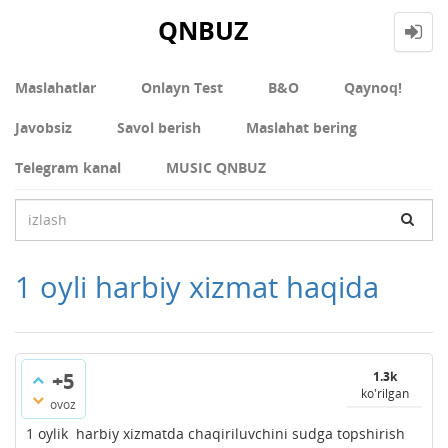
QNBUZ
Maslahatlar
Onlayn Test
В&О
Qaynoq!
Javobsiz
Savol berish
Maslahat bering
Telegram kanal
MUSIC QNBUZ
1 oyli harbiy xizmat haqida
+5
1.3k
ko'rilgan
ovoz
1 oylik harbiy xizmatda chaqiriluvchini sudga topshirish