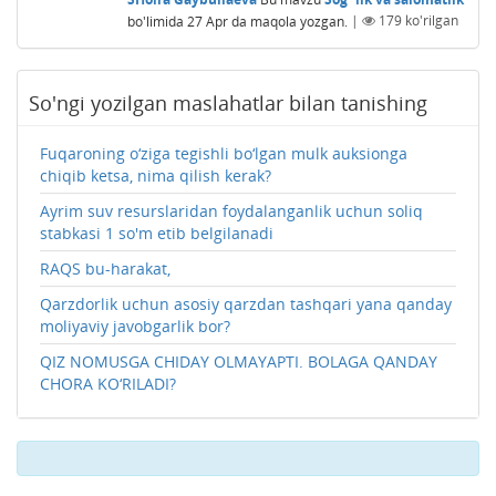
bo'limida
27 Apr
da maqola yozgan.
|
179
ko'rilgan
So'ngi yozilgan maslahatlar bilan tanishing
Fuqaroning o‘ziga tegishli bo‘lgan mulk auksionga
chiqib ketsa, nima qilish kerak?
Ayrim suv resurslaridan foydalanganlik uchun soliq
stabkasi 1 so'm etib belgilanadi
RAQS bu-harakat,
Qarzdorlik uchun asosiy qarzdan tashqari yana qanday
moliyaviy javobgarlik bor?
QIZ NOMUSGA CHIDAY OLMAYAPTI. BOLAGA QANDAY
CHORA KO‘RILADI?