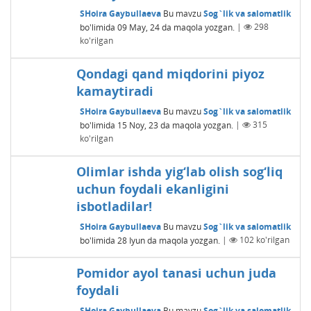
SHoira Gaybullaeva
Bu mavzu
Sog`lik va salomatlik
bo'limida
09 May, 24
da maqola yozgan.
|
298
ko'rilgan
Qondagi qand miqdorini piyoz
kamaytiradi
SHoira Gaybullaeva
Bu mavzu
Sog`lik va salomatlik
bo'limida
15 Noy, 23
da maqola yozgan.
|
315
ko'rilgan
Olimlar ishda yig‘lab olish sog‘liq
uchun foydali ekanligini
isbotladilar!
SHoira Gaybullaeva
Bu mavzu
Sog`lik va salomatlik
bo'limida
28 Iyun
da maqola yozgan.
|
102
ko'rilgan
Pomidor ayol tanasi uchun juda
foydali
SHoira Gaybullaeva
Bu mavzu
Sog`lik va salomatlik