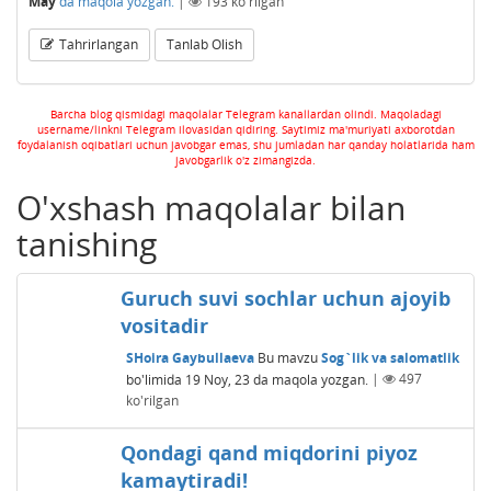
May
da maqola yozgan.
|
193
ko'rilgan
Tahrirlangan
Tanlab Olish
Barcha blog qismidagi maqolalar Telegram kanallardan olindi. Maqoladagi
username/linkni Telegram ilovasidan qidiring. Saytimiz ma'muriyati axborotdan
foydalanish oqibatlari uchun javobgar emas, shu jumladan har qanday holatlarida ham
javobgarlik o'z zimangizda.
O'xshash maqolalar bilan
tanishing
Guruch suvi sochlar uchun ajoyib
vositadir
SHoira Gaybullaeva
Bu mavzu
Sog`lik va salomatlik
bo'limida
19 Noy, 23
da maqola yozgan.
|
497
ko'rilgan
Qondagi qand miqdorini piyoz
kamaytiradi!