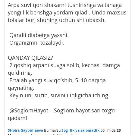
Arpa suvi qon shakarni tushirishga va tanaga
yengillik berishga yordam qiladi. Unda maxsus
tolalar bor, shuning uchun shifobaxsh.
Qandli diabetga yaxshi.
Organizmni tozalaydi.
QANDAY QILASIZ?
2 qoshiq arpani suvga solib, kechasi damga
qoldiring.
Ertalab yangi suv qo‘shib, 5–10 daqiqa
qaynating.
Keyin uni suzib, suvini iliqligicha iching.
@SoglomHayot – Sog‘lom hayot sari to‘g‘ri
qadam!
SHoira Gaybullaeva
Bu mavzu
Sog`lik va salomatlik
bo'limida
23