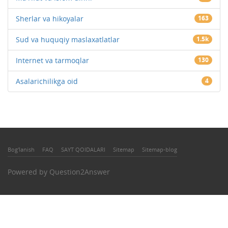
Sherlar va hikoyalar
163
Sud va huquqiy maslaxatlatlar
1.5k
Internet va tarmoqlar
130
Asalarichilikga oid
4
Bog'lanish
FAQ
SAYT QOIDALARI
Sitemap
Sitemap-blog
Powered by
Question2Answer