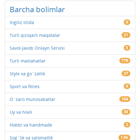
Barcha bolimlar
Ingiliz tilida
0
Turli qiziqarli maqolalar
21
Savol-Javob Onlayn Servisi
5
Turli maslahatlar
779
Style va go`zallik
27
Sport va fitnes
9
O`zaro munosabatlar
104
Uy va hovli
36
Hobbi va handmade
2
Sog`lik va salomatlik
1.5k