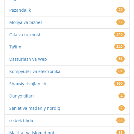
Pazandalik
20
Moliya va biznes
52
Oila va turmush
340
Ta'lim
340
Dasturlash va Web
36
Kompyuter va elektronika
81
Shaxsiy rivojlanish
160
Dunyo tillari
4
San'at va madaniy hordiq
7
o'zbek tilida
63
Ma'rifat va Islom dinni
18