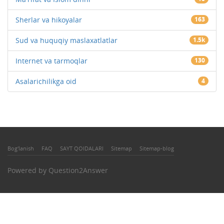
Sherlar va hikoyalar
163
Sud va huquqiy maslaxatlatlar
1.5k
Internet va tarmoqlar
130
Asalarichilikga oid
4
Bog'lanish
FAQ
SAYT QOIDALARI
Sitemap
Sitemap-blog
Powered by
Question2Answer