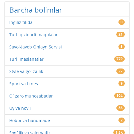
Barcha bolimlar
Ingiliz tilida
0
Turli qiziqarli maqolalar
21
Savol-Javob Onlayn Servisi
5
Turli maslahatlar
779
Style va go`zallik
27
Sport va fitnes
9
O`zaro munosabatlar
104
Uy va hovli
36
Hobbi va handmade
2
Sog`lik va salomatlik
1.5k