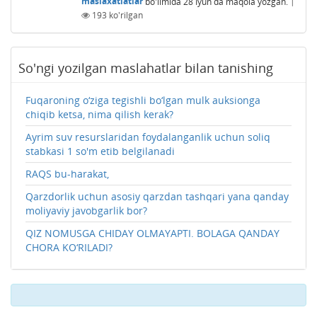
maslaxatlatlar
bo'limida
28 Iyun
da maqola yozgan.
|
193
ko'rilgan
So'ngi yozilgan maslahatlar bilan tanishing
Fuqaroning o‘ziga tegishli bo‘lgan mulk auksionga
chiqib ketsa, nima qilish kerak?
Ayrim suv resurslaridan foydalanganlik uchun soliq
stabkasi 1 so'm etib belgilanadi
RAQS bu-harakat,
Qarzdorlik uchun asosiy qarzdan tashqari yana qanday
moliyaviy javobgarlik bor?
QIZ NOMUSGA CHIDAY OLMAYAPTI. BOLAGA QANDAY
CHORA KO‘RILADI?