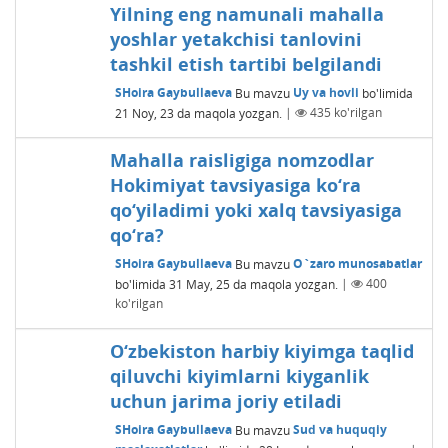
Yilning eng namunali mahalla
yoshlar yetakchisi tanlovini
tashkil etish tartibi belgilandi
SHoira Gaybullaeva
Bu mavzu
Uy va hovli
bo'limida
21 Noy, 23
da maqola yozgan.
|
435
ko'rilgan
Mahalla raisligiga nomzodlar
Hokimiyat tavsiyasiga ko‘ra
qo‘yiladimi yoki xalq tavsiyasiga
qo‘ra?
SHoira Gaybullaeva
Bu mavzu
O`zaro munosabatlar
bo'limida
31 May, 25
da maqola yozgan.
|
400
ko'rilgan
O‘zbekiston harbiy kiyimga taqlid
qiluvchi kiyimlarni kiyganlik
uchun jarima joriy etiladi
SHoira Gaybullaeva
Bu mavzu
Sud va huquqiy