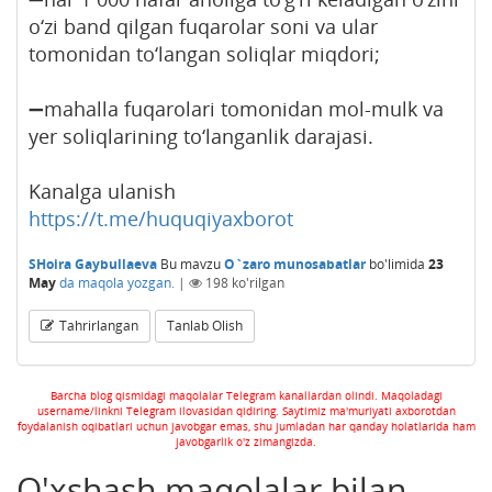
o‘zi band qilgan fuqarolar soni va ular
tomonidan to‘langan soliqlar miqdori;
➖mahalla fuqarolari tomonidan mol-mulk va
yer soliqlarining to‘langanlik darajasi.
Kanalga ulanish
https://t.me/huquqiyaxborot
SHoira Gaybullaeva
Bu mavzu
O`zaro munosabatlar
bo'limida
23
May
da maqola yozgan.
|
198
ko'rilgan
Tahrirlangan
Tanlab Olish
Barcha blog qismidagi maqolalar Telegram kanallardan olindi. Maqoladagi
username/linkni Telegram ilovasidan qidiring. Saytimiz ma'muriyati axborotdan
foydalanish oqibatlari uchun javobgar emas, shu jumladan har qanday holatlarida ham
javobgarlik o'z zimangizda.
O'xshash maqolalar bilan