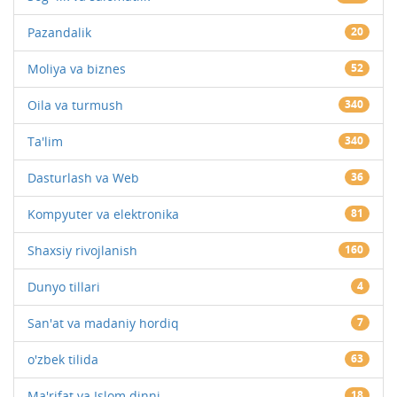
Pazandalik
20
Moliya va biznes
52
Oila va turmush
340
Ta'lim
340
Dasturlash va Web
36
Kompyuter va elektronika
81
Shaxsiy rivojlanish
160
Dunyo tillari
4
San'at va madaniy hordiq
7
o'zbek tilida
63
Ma'rifat va Islom dinni
18