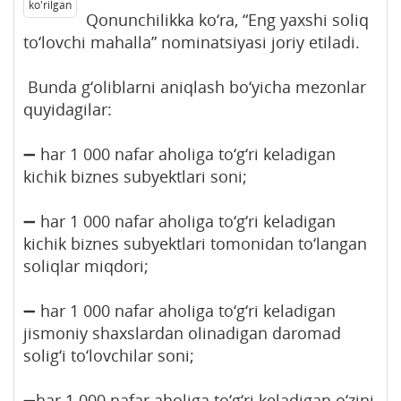
ko'rilgan
Qonunchilikka ko‘ra, “Eng yaxshi soliq
to‘lovchi mahalla” nominatsiyasi joriy etiladi.
Bunda g‘oliblarni aniqlash bo‘yicha mezonlar
quyidagilar:
➖ har 1 000 nafar aholiga to‘g‘ri keladigan
kichik biznes subyektlari soni;
➖ har 1 000 nafar aholiga to‘g‘ri keladigan
kichik biznes subyektlari tomonidan to‘langan
soliqlar miqdori;
➖ har 1 000 nafar aholiga to‘g‘ri keladigan
jismoniy shaxslardan olinadigan daromad
solig‘i to‘lovchilar soni;
➖har 1 000 nafar aholiga to‘g‘ri keladigan o‘zini