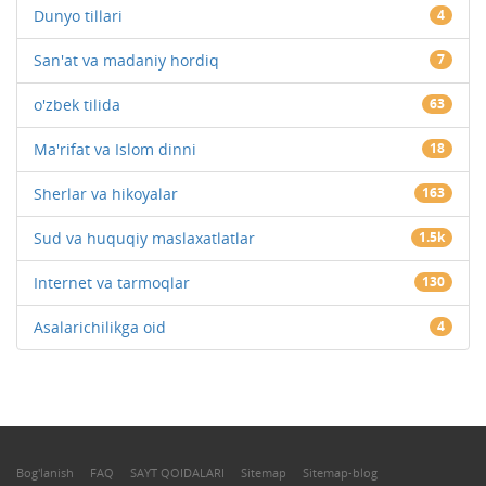
Dunyo tillari
4
San'at va madaniy hordiq
7
o'zbek tilida
63
Ma'rifat va Islom dinni
18
Sherlar va hikoyalar
163
Sud va huquqiy maslaxatlatlar
1.5k
Internet va tarmoqlar
130
Asalarichilikga oid
4
Bog'lanish
FAQ
SAYT QOIDALARI
Sitemap
Sitemap-blog