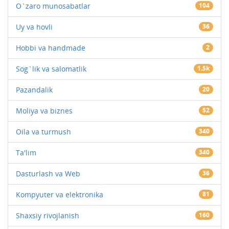
O`zaro munosabatlar
104
Uy va hovli
36
Hobbi va handmade
2
Sog`lik va salomatlik
1.5k
Pazandalik
20
Moliya va biznes
52
Oila va turmush
340
Ta'lim
340
Dasturlash va Web
36
Kompyuter va elektronika
81
Shaxsiy rivojlanish
160