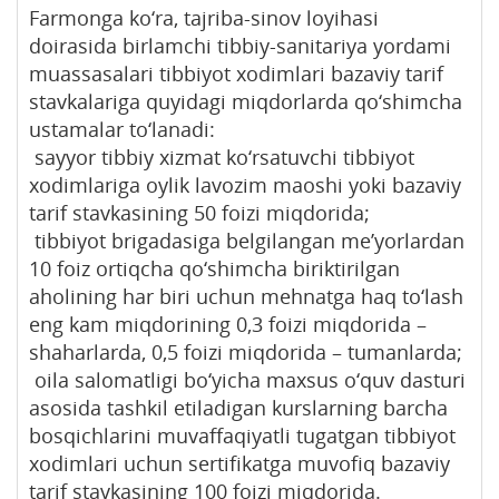
Farmonga ko‘ra, tajriba-sinov loyihasi
doirasida birlamchi tibbiy-sanitariya yordami
muassasalari tibbiyot xodimlari bazaviy tarif
stavkalariga quyidagi miqdorlarda qo‘shimcha
ustamalar to‘lanadi:
sayyor tibbiy xizmat ko‘rsatuvchi tibbiyot
xodimlariga oylik lavozim maoshi yoki bazaviy
tarif stavkasining 50 foizi miqdorida;
tibbiyot brigadasiga belgilangan me’yorlardan
10 foiz ortiqcha qo‘shimcha biriktirilgan
aholining har biri uchun mehnatga haq to‘lash
eng kam miqdorining 0,3 foizi miqdorida –
shaharlarda, 0,5 foizi miqdorida – tumanlarda;
oila salomatligi bo‘yicha maxsus o‘quv dasturi
asosida tashkil etiladigan kurslarning barcha
bosqichlarini muvaffaqiyatli tugatgan tibbiyot
xodimlari uchun sertifikatga muvofiq bazaviy
tarif stavkasining 100 foizi miqdorida.