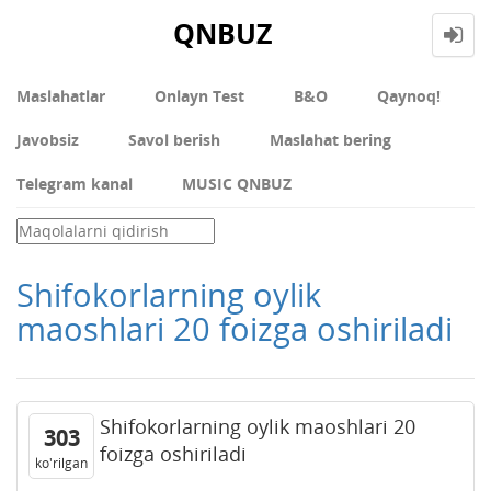
QNBUZ
Maslahatlar
Onlayn Test
В&О
Qaynoq!
Javobsiz
Savol berish
Maslahat bering
Telegram kanal
MUSIC QNBUZ
Shifokorlarning oylik
maoshlari 20 foizga oshiriladi
Shifokorlarning oylik maoshlari 20
303
foizga oshiriladi
ko'rilgan