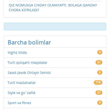
QIZ NOMUSGA CHIDAY OLMAYAPTI. BOLAGA QANDAY
CHORA KO‘RILADI?
Barcha bolimlar
Ingiliz tilida
0
Turli qiziqarli maqolalar
21
Savol-Javob Onlayn Servisi
5
Turli maslahatlar
779
Style va go`zallik
27
Sport va fitnes
9