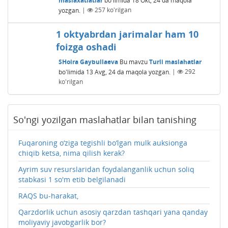
yozgan.
|
257
ko'rilgan
1 oktyabrdan jarimalar ham 10
foizga oshadi
SHoira Gaybullaeva
Bu mavzu
Turli maslahatlar
bo'limida
13 Avg, 24
da maqola yozgan.
|
292
ko'rilgan
So'ngi yozilgan maslahatlar bilan tanishing
Fuqaroning o‘ziga tegishli bo‘lgan mulk auksionga
chiqib ketsa, nima qilish kerak?
Ayrim suv resurslaridan foydalanganlik uchun soliq
stabkasi 1 so'm etib belgilanadi
RAQS bu-harakat,
Qarzdorlik uchun asosiy qarzdan tashqari yana qanday
moliyaviy javobgarlik bor?