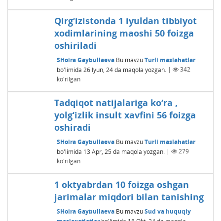
Qirg‘izistonda 1 iyuldan tibbiyot
xodimlarining maoshi 50 foizga
oshiriladi
SHoira Gaybullaeva
Bu mavzu
Turli maslahatlar
bo'limida
26 Iyun, 24
da maqola yozgan.
|
342
ko'rilgan
Tadqiqot natijalariga ko‘ra ,
yolg‘izlik insult xavfini 56 foizga
oshiradi
SHoira Gaybullaeva
Bu mavzu
Turli maslahatlar
bo'limida
13 Apr, 25
da maqola yozgan.
|
279
ko'rilgan
1 oktyabrdan 10 foizga oshgan
jarimalar miqdori bilan tanishing
SHoira Gaybullaeva
Bu mavzu
Sud va huquqiy
maslaxatlatlar
bo'limida
18 Okt, 24
da maqola