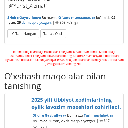
@Yurist_Xizmati
SHoira Gaybullaeva
Bu mavzu
O`zaro munosabatlar
bo'limida
02
Iyun, 25
da maqola yozgan.
|
303
ko'rilgan
Tahrirlangan
Tanlab Olish
Barcha blog qismidagi maqolalar Telegram kanallardan olindi. Maqoladagi
username/linkni Telegram ilovasidan qidiring. Saytimiz ma'muriyati axborotdan
foydalanish oqibatlari uchun javobgar emas, shu jumladan har qanday holatlarida ham
javobgarlik o'z zimangizda.
O'xshash maqolalar bilan
tanishing
2025 yili tibbiyot xodimlarining
oylik lavozim maoshlari oshiriladi.
SHoira Gaybullaeva
Bu mavzu
Turli maslahatlar
bo'limida
20 Yan, 25
da maqola yozgan.
|
817
ko'rilgan