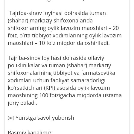
Tajriba-sinov loyihasi doirasida tuman
(shahar) markaziy shifoxonalarida
shifokorlarning oylik lavozim maoshlari – 20
foiz, o‘rta tibbiyot xodimlarining oylik lavozim
maoshlari – 10 foiz miqdorida oshiriladi.
Tajriba-sinov loyihasi doirasida oilaviy
poliklinikalar va tuman (shahar) markaziy
shifoxonalarining tibbiyot va farmatsevtika
xodimlari uchun faoliyat samaradorligi
ko‘rsatkichlari (KPI) asosida oylik lavozim
maoshining 100 foizigacha miqdorda ustama
joriy etiladi.
✉️ Yuristga savol yuborish
Rasmiy kanalimiz: