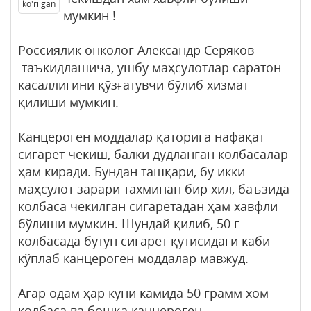
ko'rilgan
мумкин !
Россиялик онколог Александр Серяков
таъкидлашича, ушбу маҳсулотлар саратон
касаллигини қўзғатувчи бўлиб хизмат
қилиши мумкин.
Канцероген моддалар қаторига нафақат
сигарет чекиш, балки дудланган колбасалар
ҳам киради. Бундан ташқари, бу икки
маҳсулот зарари тахминан бир хил, баъзида
колбаса чекилган сигаретадан ҳам хавфли
бўлиши мумкин. Шундай қилиб, 50 г
колбасада бутун сигарет қутисидаги каби
кўплаб канцероген моддалар мавжуд.
Агар одам ҳар куни камида 50 грамм хом
колбаса ва бошқа канцероген