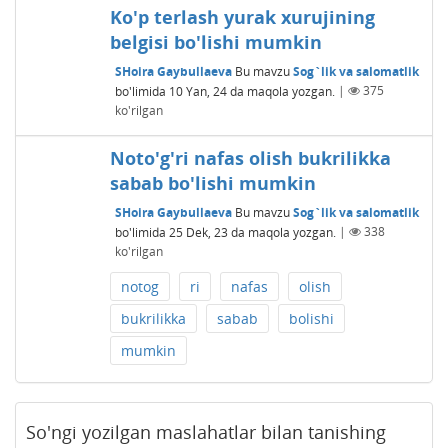
Ko'p terlash yurak xurujining
belgisi bo'lishi mumkin
SHoira Gaybullaeva
Bu mavzu
Sog`lik va salomatlik
bo'limida
10 Yan, 24
da maqola yozgan.
|
375
ko'rilgan
Noto'g'ri nafas olish bukrilikka
sabab bo'lishi mumkin
SHoira Gaybullaeva
Bu mavzu
Sog`lik va salomatlik
bo'limida
25 Dek, 23
da maqola yozgan.
|
338
ko'rilgan
notog
ri
nafas
olish
bukrilikka
sabab
bolishi
mumkin
So'ngi yozilgan maslahatlar bilan tanishing