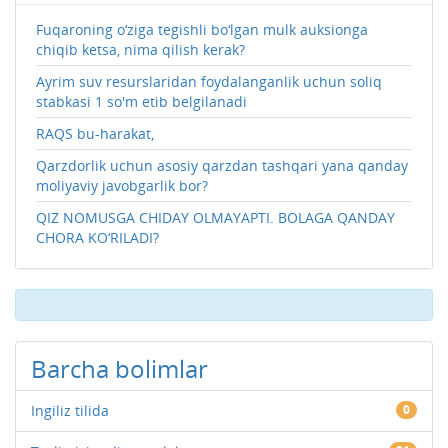
Fuqaroning o‘ziga tegishli bo‘lgan mulk auksionga
chiqib ketsa, nima qilish kerak?
Ayrim suv resurslaridan foydalanganlik uchun soliq
stabkasi 1 so'm etib belgilanadi
RAQS bu-harakat,
Qarzdorlik uchun asosiy qarzdan tashqari yana qanday
moliyaviy javobgarlik bor?
QIZ NOMUSGA CHIDAY OLMAYAPTI. BOLAGA QANDAY
CHORA KO‘RILADI?
Barcha bolimlar
Ingiliz tilida
0