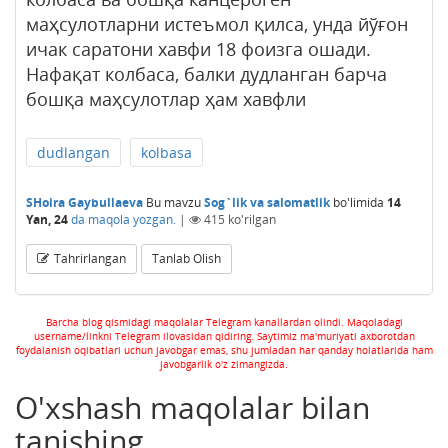
маҳсулотларни истеъмол қилса, унда йўғон
ичак саратони хавфи 18 фоизга ошади.
Нафақат колбаса, балки дудланган барча
бошқа маҳсулотлар ҳам хавфли
dudlangan
kolbasa
SHoira Gaybullaeva
Bu mavzu
Sog`lik va salomatlik
bo'limida
14
Yan, 24
da maqola yozgan.
|
415
ko'rilgan
Tahrirlangan
Tanlab Olish
Barcha blog qismidagi maqolalar Telegram kanallardan olindi. Maqoladagi
username/linkni Telegram ilovasidan qidiring. Saytimiz ma'muriyati axborotdan
foydalanish oqibatlari uchun javobgar emas, shu jumladan har qanday holatlarida ham
javobgarlik o'z zimangizda.
O'xshash maqolalar bilan
tanishing