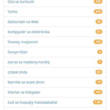
Oila va turmush
340
Ta'lim
340
Dasturlash va Web
36
Kompyuter va elektronika
81
Shaxsiy rivojlanish
160
Dunyo tillari
4
San'at va madaniy hordiq
7
o'zbek tilida
63
Ma'rifat va Islom dinni
18
Sherlar va hikoyalar
163
Sud va huquqiy maslaxatlatlar
1.5k