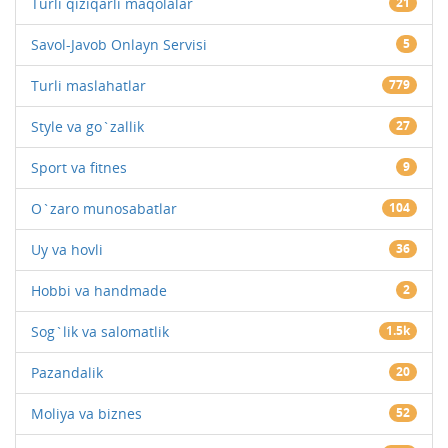
Turli qiziqarli maqolalar
21
Savol-Javob Onlayn Servisi
5
Turli maslahatlar
779
Style va go`zallik
27
Sport va fitnes
9
O`zaro munosabatlar
104
Uy va hovli
36
Hobbi va handmade
2
Sog`lik va salomatlik
1.5k
Pazandalik
20
Moliya va biznes
52