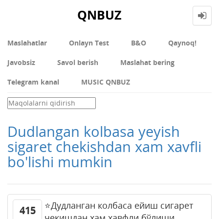
QNBUZ
Maslahatlar
Onlayn Test
В&О
Qaynoq!
Javobsiz
Savol berish
Maslahat bering
Telegram kanal
MUSIC QNBUZ
Dudlangan kolbasa yeyish
sigaret chekishdan xam xavfli
bo'lishi mumkin
⭐️Дудланган колбаса ейиш сигарет
415
чекишдан хам хавфли бўлиши