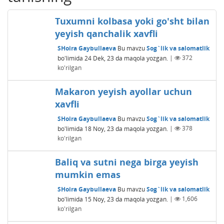
Tuxumni kolbasa yoki go'sht bilan
yeyish qanchalik xavfli
SHoira Gaybullaeva
Bu mavzu
Sog`lik va salomatlik
bo'limida
24 Dek, 23
da maqola yozgan.
|
372
ko'rilgan
Makaron yeyish ayollar uchun
xavfli
SHoira Gaybullaeva
Bu mavzu
Sog`lik va salomatlik
bo'limida
18 Noy, 23
da maqola yozgan.
|
378
ko'rilgan
Baliq va sutni nega birga yeyish
mumkin emas
SHoira Gaybullaeva
Bu mavzu
Sog`lik va salomatlik
bo'limida
15 Noy, 23
da maqola yozgan.
|
1,606
ko'rilgan